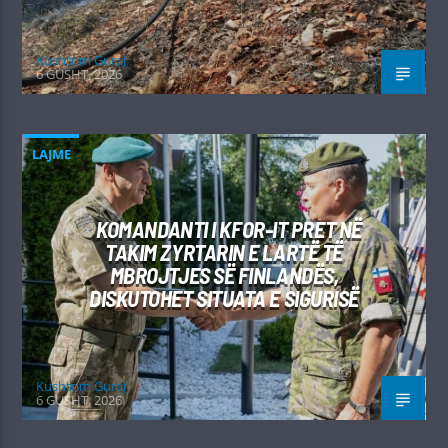
Kushtrim Guraj
6 GUSHT, 2026
LAJME
KOMANDANTI I KFOR-IT PRET NË
TAKIM ZYRTARIN E LARTË TË
MBROJTJES SË FINLANDËS,
DISKUTOHET SITUATA E SIGURISË
Kushtrim Guraj
6 GUSHT, 2026