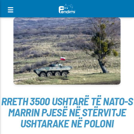
[There are no radio stations in the database]
RRETH 3500 USHTARË TË NATO-S
MARRIN PJESË NË STËRVITJE
USHTARAKE NË POLONI