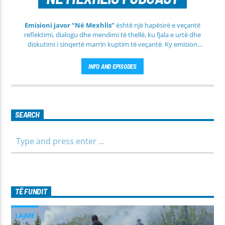
Emisioni javor “Në Mexhlis”
është një hapësirë e veçantë
reflektimi, dialogu dhe mendimi të thellë, ku fjala e urtë dhe
diskutimi i sinqertë marrin kuptim të veçantë. Ky emision
transmetohet
drejtpërdrejt çdo të martë
, duke sjellë tek
publiku një formë komunikimi të hapur, të qetë dhe shumë
INFO AND EPISODES
përmbajtësore
SEARCH
TË FUNDIT
LAJME