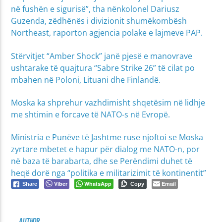
në fushën e sigurisë”, tha nënkolonel Dariusz
Guzenda, zëdhënës i divizionit shumëkombësh
Northeast, raporton agjencia polake e lajmeve PAP.
Stërvitjet “Amber Shock” janë pjesë e manovrave
ushtarake të quajtura “Sabre Strike 26” të cilat po
mbahen në Poloni, Lituani dhe Finlandë.
Moska ka shprehur vazhdimisht shqetësim në lidhje
me shtimin e forcave të NATO-s në Evropë.
Ministria e Punëve të Jashtme ruse njoftoi se Moska
zyrtare mbetet e hapur për dialog me NATO-n, por
në baza të barabarta, dhe se Perëndimi duhet të
heqë dorë nga “politika e militarizimit të kontinentit”
Viber
WhatsApp
Email
Share
Copy
AUTHOR