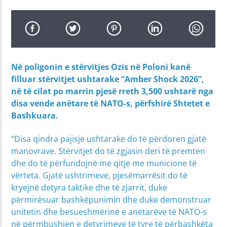
Në poligonin e stërvitjes Ozis në Poloni kanë
filluar stërvitjet ushtarake “Amber Shock 2026”,
në të cilat po marrin pjesë rreth 3,500 ushtarë nga
disa vende anëtare të NATO-s, përfshirë Shtetet e
Bashkuara.
“Disa qindra pajisje ushtarake do të përdoren gjatë
manovrave. Stërvitjet do të zgjasin deri të premten
dhe do të përfundojnë me qitje me municione të
vërteta. Gjatë ushtrimeve, pjesëmarrësit do të
kryejnë detyra taktike dhe të zjarrit, duke
përmirësuar bashkëpunimin dhe duke demonstruar
unitetin dhe besueshmërinë e anëtarëve të NATO-s
në përmbushjen e detyrimeve të tyre të përbashkëta