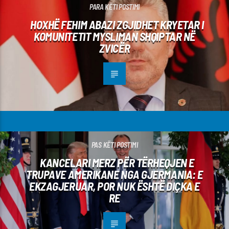
PARA KËTI POSTIMI
HOXHË FEHIM ABAZI ZGJIDHET KRYETAR I
KOMUNITETIT MYSLIMAN SHQIPTAR NË
ZVICËR
PAS KËTI POSTIMI
KANCELARI MERZ PËR TËRHEQJEN E
TRUPAVE AMERIKANE NGA GJERMANIA: E
EKZAGJERUAR, POR NUK ËSHTË DIÇKA E
RE