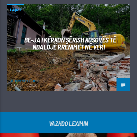
LAJME
BE-JA I KËRKON SËRISH KOSOVËS TË
NDALOJË RRËNIMET NË VERI
Kushtrim Guraj
5 GUSHT, 2026
VAZHDO LEXIMIN