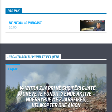
PAS PAK
NE MEXHLIS PODCAST
20:00
JU GJITHASHTU MUND TË PËLQENI
LAJME
14 VATRA ZJARRI NË SHQIPËRI GJATË
10 ORËVE TË FUNDIT, 7 ENDE AKTIVE –
NDËRHYRJE ME ZJARRFIKËS,
HELIKOPTER DHE AVION