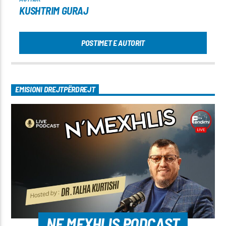
KUSHTRIM GURAJ
POSTIMET E AUTORIT
EMISIONI DREJTPËRDREJT
NE MEXHLIS PODCAST