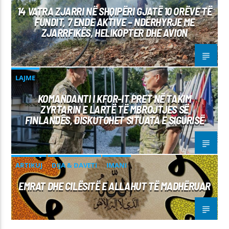
14 VATRA ZJARRI NË SHQIPËRI GJATË 10 ORËVE TË
FUNDIT, 7 ENDE AKTIVE – NDËRHYRJE ME
ZJARRFIKËS, HELIKOPTER DHE AVION
LAJME
KOMANDANTI I KFOR-IT PRET NË TAKIM
ZYRTARIN E LARTË TË MBROJTJES SË
FINLANDËS, DISKUTOHET SITUATA E SIGURISË
ARTIKUJ
DIJA & DAVETI
IMANI
EMRAT DHE CILËSITË E ALLAHUT TË MADHËRUAR