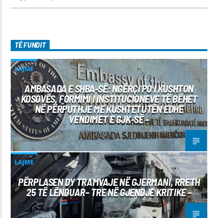
TË FUNDIT
LAJME
AMBASADA E SHBA-SË: NGËRÇI PO I KUSHTON
KOSOVËS, FORMIMI I INSTITUCIONEVE TË BËHET
NË PËRPUTHJE ME KUSHTETUTËN EDHE
VENDIMET E GJK-SË –
LAJME
PËRPLASEN DY TRAMVAJE NË GJERMANI, RRETH
25 TË LËNDUAR– TRE NË GJENDJE KRITIKE –