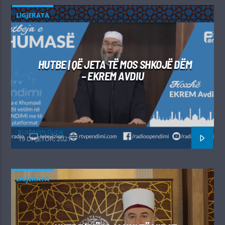
LIGJERATA
HUTBE | QË JETA TË MOS SHKOJË DËM
– EKREM AVDIU
Kushtrim Guraj
19 DHJETOR, 2021
LIGJERATA