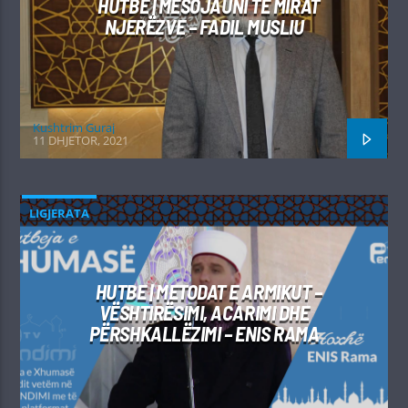
HUTBE | MËSOJAUNI TË MIRAT
NJERËZVE – FADIL MUSLIU
Kushtrim Guraj
11 DHJETOR, 2021
LIGJERATA
HUTBE | METODAT E ARMIKUT –
VËSHTIRËSIMI, ACARIMI DHE
PËRSHKALLËZIMI – ENIS RAMA