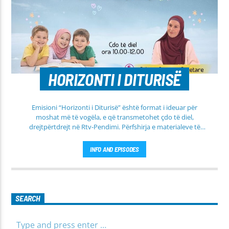
HORIZONTI I DITURISË
Emisioni “Horizonti i Diturisë” është format i ideuar për
moshat më të vogëla, e që transmetohet çdo të diel,
drejtpërtdrejt në Rtv-Pendimi. Përfshirja e materialeve të
dobishme, me qëllim mësimi, edukimi dhe orientimi në
rrugën e duhur të besimit Islam, janë pikësynimi kryesor i
INFO AND EPISODES
këtij emisioni. Përshtatur për grupmosha të ndryshme, e që
të jemi më afër dëgjuesve të rinj, komunikojmë së bashku me
fëmijët, të cilët mund të jenë pjesëmarrës në bashkëbisedim
për tema të ndryshme, në një formë testimi për njohuritë që
kanë, por edhe përfitimin e njohurive të reja. Çdo të diel, ora
SEARCH
10:00-12:00 Moderatore: Luljeta Beqiri Kontakti: Viber: +383
45 471 848 SMS: Dërgo Mesazh