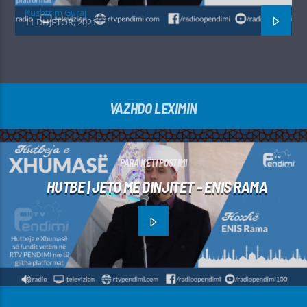
Kushtrim Guraj
11 DHJETOR, 2021
VAZHDO LEXIMIN
PARA KËTI POSTIMI
HUTBE | JETO ME DINJITET – ENIS RAMA