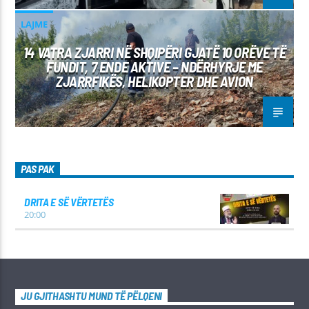
LAJME
14 VATRA ZJARRI NË SHQIPËRI GJATË 10 ORËVE TË
FUNDIT, 7 ENDE AKTIVE – NDËRHYRJE ME
ZJARRFIKËS, HELIKOPTER DHE AVION
PAS PAK
DRITA E SË VËRTETËS
20:00
JU GJITHASHTU MUND TË PËLQENI