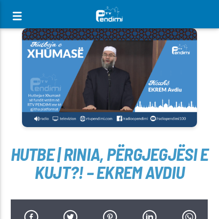
[There are no radio stations in the database]
HUTBE | RINIA, PËRGJEGJËSI E
KUJT?! – EKREM AVDIU