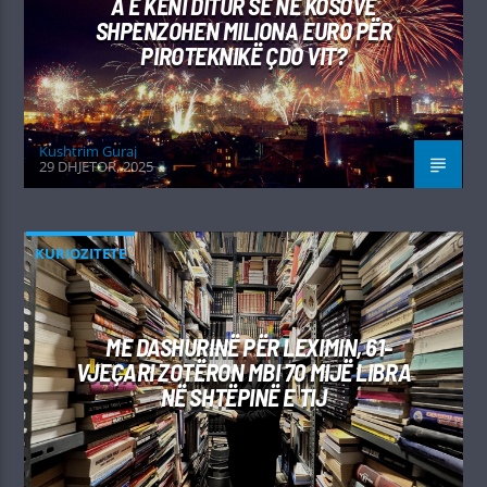
A E KENI DITUR SE NË KOSOVË
SHPENZOHEN MILIONA EURO PËR
PIROTEKNIKË ÇDO VIT?
Kushtrim Guraj
29 DHJETOR, 2025
KURIOZITETE
ME DASHURINË PËR LEXIMIN, 61-
VJEÇARI ZOTËRON MBI 70 MIJË LIBRA
NË SHTËPINË E TIJ