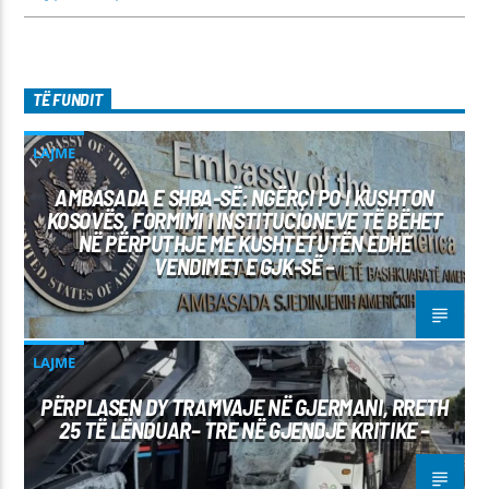
TË FUNDIT
LAJME
AMBASADA E SHBA-SË: NGËRÇI PO I KUSHTON
KOSOVËS, FORMIMI I INSTITUCIONEVE TË BËHET
NË PËRPUTHJE ME KUSHTETUTËN EDHE
VENDIMET E GJK-SË –
LAJME
PËRPLASEN DY TRAMVAJE NË GJERMANI, RRETH
25 TË LËNDUAR– TRE NË GJENDJE KRITIKE –