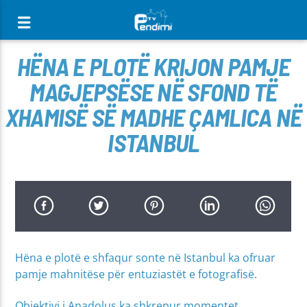
[There are no radio stations in the database]
HËNA E PLOTË KRIJON PAMJE
MAGJEPSËSE NË SFOND TË
XHAMISË SË MADHE ÇAMLICA NË
ISTANBUL
Hëna e plotë e shfaqur sonte në Istanbul ka ofruar
pamje mahnitëse për entuziastët e fotografisë.
Objektivi i Anadolus ka shkrepur momentet