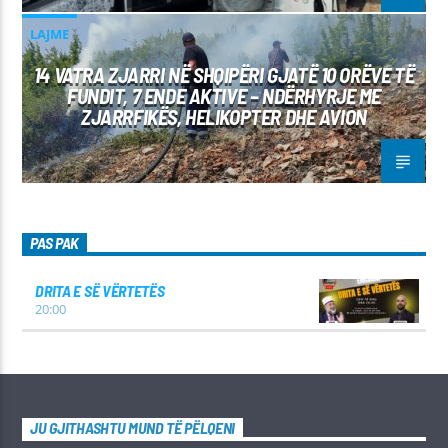
LAJME
14 VATRA ZJARRI NË SHQIPËRI GJATË 10 ORËVE TË
FUNDIT, 7 ENDE AKTIVE – NDËRHYRJE ME
ZJARRFIKËS, HELIKOPTER DHE AVION
PAS PAK
DRITA E SË VËRTETËS
20:00
JU GJITHASHTU MUND TË PËLQENI