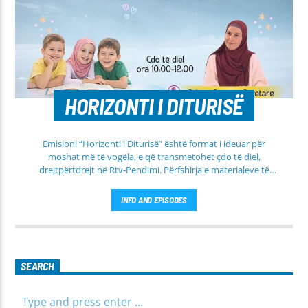
HORIZONTI I DITURISË
Emisioni “Horizonti i Diturisë” është format i ideuar për
moshat më të vogëla, e që transmetohet çdo të diel,
drejtpërtdrejt në Rtv-Pendimi. Përfshirja e materialeve të
dobishme, me qëllim mësimi, edukimi dhe orientimi në
rrugën e duhur të besimit Islam, janë pikësynimi kryesor i
INFO AND EPISODES
këtij emisioni. Përshtatur për grupmosha të ndryshme, e që
të jemi më afër dëgjuesve të rinj, komunikojmë së bashku me
fëmijët, të cilët mund të jenë pjesëmarrës në bashkëbisedim
për tema të ndryshme, në një formë testimi për njohuritë që
kanë, por edhe përfitimin e njohurive të reja. Çdo të diel, ora
SEARCH
10:00-12:00 Moderatore: Luljeta Beqiri Kontakti: Viber: +383
45 471 848 SMS: Dërgo Mesazh