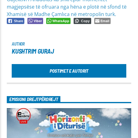
magjepsëse të ofruara nga hëna e plotë në sfond të
Xhamisë së Madhe Çamlıca në metropolin turk.
Viber
WhatsApp
Email
Share
Copy
AUTHOR
KUSHTRIM GURAJ
POSTIMET E AUTORIT
EMISIONI DREJTPËRDREJT