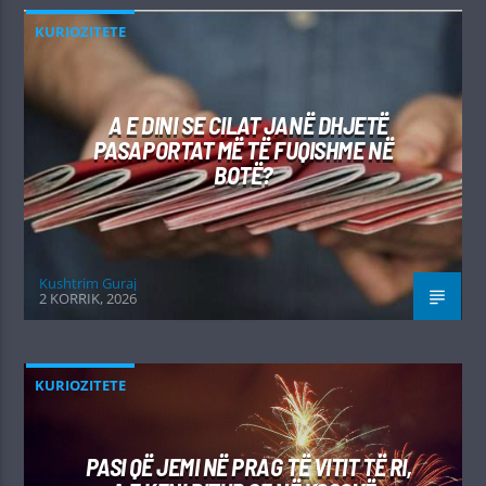
KURIOZITETE
A E DINI SE CILAT JANË DHJETË
PASAPORTAT MË TË FUQISHME NË
BOTË?
Kushtrim Guraj
2 KORRIK, 2026
KURIOZITETE
PASI QË JEMI NË PRAG TË VITIT TË RI,