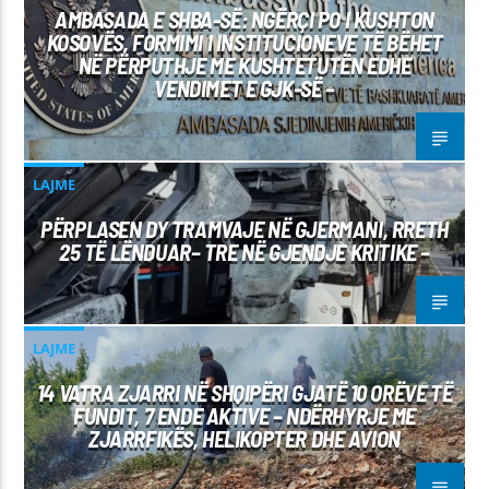
AMBASADA E SHBA-SË: NGËRÇI PO I KUSHTON
KOSOVËS, FORMIMI I INSTITUCIONEVE TË BËHET
NË PËRPUTHJE ME KUSHTETUTËN EDHE
VENDIMET E GJK-SË –
LAJME
PËRPLASEN DY TRAMVAJE NË GJERMANI, RRETH
25 TË LËNDUAR– TRE NË GJENDJE KRITIKE –
LAJME
14 VATRA ZJARRI NË SHQIPËRI GJATË 10 ORËVE TË
FUNDIT, 7 ENDE AKTIVE – NDËRHYRJE ME
ZJARRFIKËS, HELIKOPTER DHE AVION