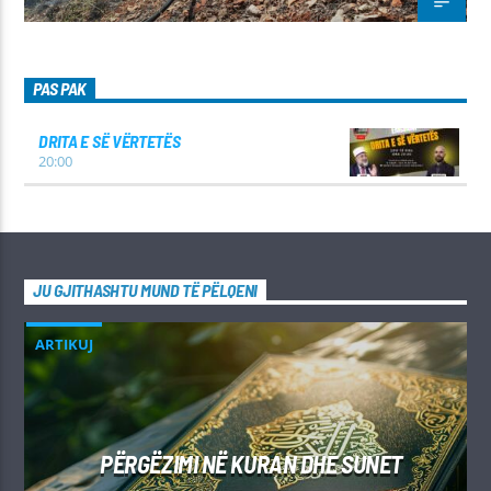
PAS PAK
DRITA E SË VËRTETËS
20:00
JU GJITHASHTU MUND TË PËLQENI
ARTIKUJ
PËRGËZIMI NË KURAN DHE SUNET