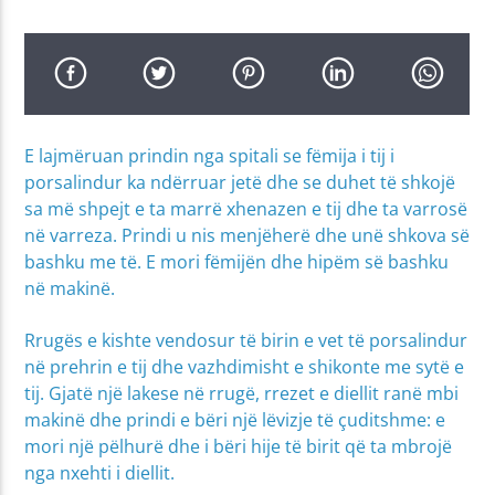
E lajmëruan prindin nga spitali se fëmija i tij i
porsalindur ka ndërruar jetë dhe se duhet të shkojë
sa më shpejt e ta marrë xhenazen e tij dhe ta varrosë
në varreza. Prindi u nis menjëherë dhe unë shkova së
bashku me të. E mori fëmijën dhe hipëm së bashku
në makinë.
Rrugës e kishte vendosur të birin e vet të porsalindur
në prehrin e tij dhe vazhdimisht e shikonte me sytë e
tij. Gjatë një lakese në rrugë, rrezet e diellit ranë mbi
makinë dhe prindi e bëri një lëvizje të çuditshme: e
mori një pëlhurë dhe i bëri hije të birit që ta mbrojë
nga nxehti i diellit.