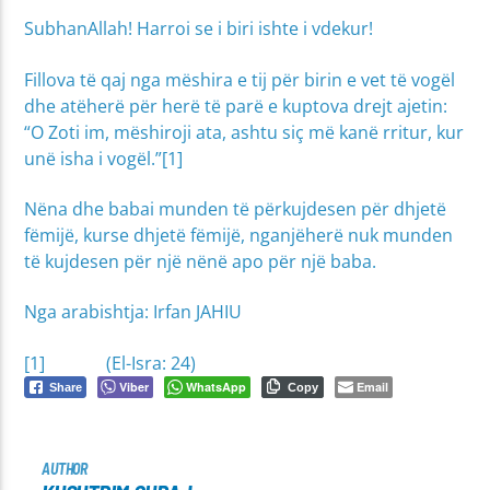
SubhanAllah! Harroi se i biri ishte i vdekur!
Fillova të qaj nga mëshira e tij për birin e vet të vogël
dhe atëherë për herë të parë e kuptova drejt ajetin:
“O Zoti im, mëshiroji ata, ashtu siç më kanë rritur, kur
unë isha i vogël.”[1]
Nëna dhe babai munden të përkujdesen për dhjetë
fëmijë, kurse dhjetë fëmijë, nganjëherë nuk munden
të kujdesen për një nënë apo për një baba.
Nga arabishtja: Irfan JAHIU
[1] (El-Isra: 24)
Viber
WhatsApp
Email
Share
Copy
AUTHOR