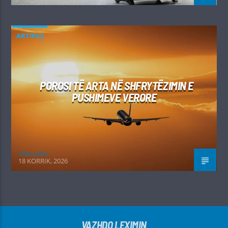
ARTIKUJ
POROSI TË ARTA NË SHFRYTËZIMIN E
PUSHIMEVE VERORE
Irfan Jahiu
18 KORRIK, 2026
VAZHDO LEXIMIN