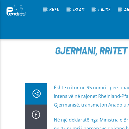
KREU
ISLAM
LAJME
AR
[There are no radio stations in the database]
GJERMANI, RRITET 
Është rritur në 95 numri i person
intensivë në rajonet Rheinland-Pf
Gjermanisë, transmeton Anadolu A
Në një deklaratë nga Ministria e B
në 43 numri i personave që kanë h