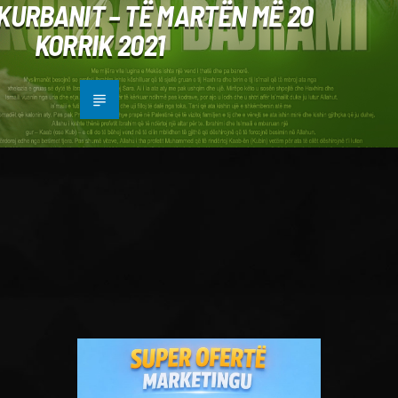
KURBANIT – TË MARTËN MË 20
KORRIK 2021