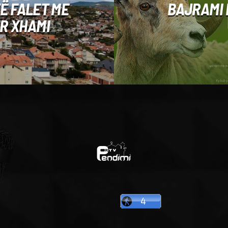
TË FALET ME
BAJRAMI 
R XHAMI