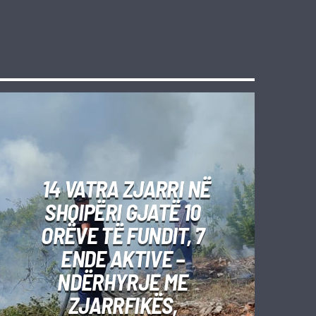
14 VATRA ZJARRI NË
SHQIPËRI GJATË 10
ORËVE TË FUNDIT, 7
ENDE AKTIVE –
NDËRHYRJE ME
ZJARRFIKËS,