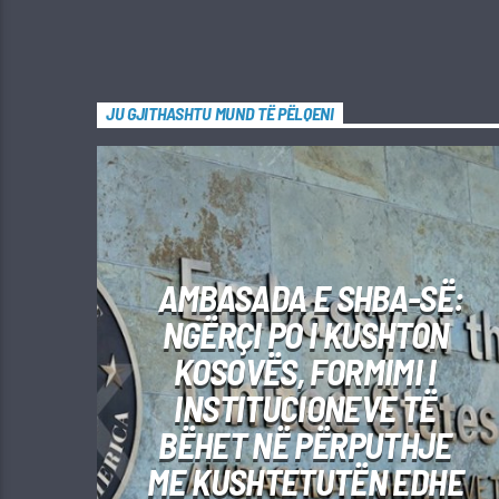
JU GJITHASHTU MUND TË PËLQENI
AMBASADA E SHBA-SË:
NGËRÇI PO I KUSHTON
KOSOVËS, FORMIMI I
INSTITUCIONEVE TË
BËHET NË PËRPUTHJE
ME KUSHTETUTËN EDHE