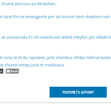
se shumë persona po kërkohen.
të vijnë thirrje emergjente por që shumë herë shpëtimi nuk 
 se autostrada A1 në Leverkusen është mbyllur për shkak t
 zona të të dy rajoneve, janë shembur shtëpi ndërsa bulev
e shumë shtëpi janë të rrezikuara.
Email
py
POSTIMET E AUTORIT