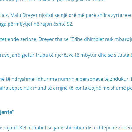
lalz, Malu Dreyer njoftoi se një orë më parë shifra zyrtare e
ga përmbytjet në rajon është 52.
tet ende serioze, Dreyer tha se “Edhe dhimbjet nuk mbaroj
rave janë gjetur trupa të njerëzve të mbytur dhe se situata 
humë të ndryshme lidhur me numrin e personave të zhdukur,
hifra sepse nuk mund të arrijnë të kontaktojnë me shumë p
jente”
e rajonit Këlln thuhet se janë shembur disa shtëpi në zonën