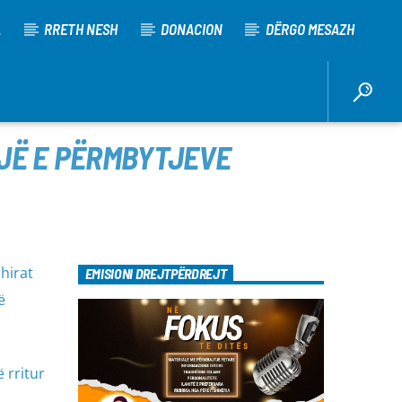
A
RRETH NESH
DONACION
DËRGO MESAZH
SOJË E PËRMBYTJEVE
hirat
EMISIONI DREJTPËRDREJT
ë
 rritur