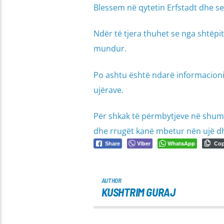
Blessem në qytetin Erfstadt dhe 
Ndër të tjera thuhet se nga shtëpi
mundur.
Po ashtu është ndarë informacioni
ujërave.
Për shkak të përmbytjeve në shumë
dhe rrugët kanë mbetur nën ujë dh
Viber
WhatsApp
Share
Co
AUTHOR
KUSHTRIM GURAJ