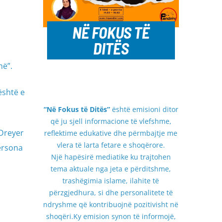
NË FOKUS TË
DITËS
në”.
është e
“Në Fokus të Ditës”
është emisioni ditor
që ju sjell informacione të vlefshme,
 Dreyer
reflektime edukative dhe përmbajtje me
vlera të larta fetare e shoqërore.
ersona
Një hapësirë mediatike ku trajtohen
tema aktuale nga jeta e përditshme,
trashëgimia islame, ilahite të
përzgjedhura, si dhe personalitete të
ndryshme që kontribuojnë pozitivisht në
shoqëri.Ky emision synon të informojë,