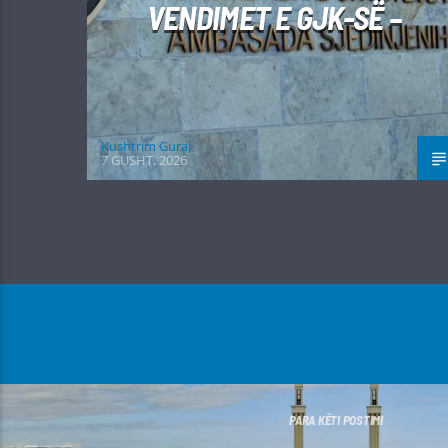
VENDIMET E GJK-SË –
Kushtrim Guraj
7 GUSHT, 2026
PARA KËTI POSTIMI