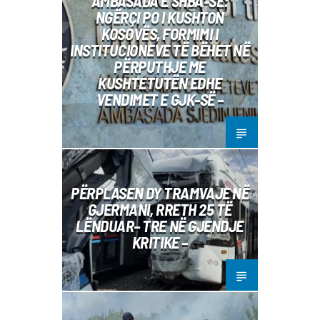
AMBASADA E SHBA-SË:
NGËRÇI PO I KUSHTON
KOSOVËS, FORMIMI I
INSTITUCIONEVE TË BËHET NË
PËRPUTHJE ME
KUSHTETUTËN EDHE
VENDIMET E GJK-SË –
PËRPLASEN DY TRAMVAJE NË
GJERMANI, RRETH 25 TË
LËNDUAR– TRE NË GJENDJE
KRITIKE –