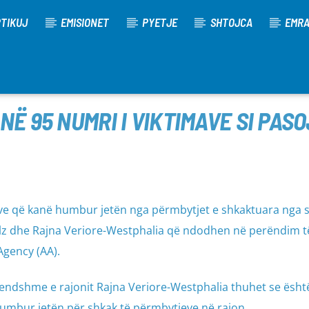
TIKUJ
EMISIONET
PYETJE
SHTOJCA
EMR
NË 95 NUMRI I VIKTIMAVE SI PA
ave që kanë humbur jetën nga përmbytjet e shkaktuara nga s
alz dhe Rajna Veriore-Westphalia që ndodhen në perëndim t
gency (AA).
rendshme e rajonit Rajna Veriore-Westphalia thuhet se është
umbur jetën për shkak të përmbytjeve në rajon.