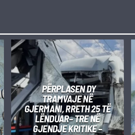
PËRPLASEN DY
TRAMVAJE NË
GJERMANI, RRETH 25 TË
LËNDUAR– TRE NË
GJENDJE KRITIKE –