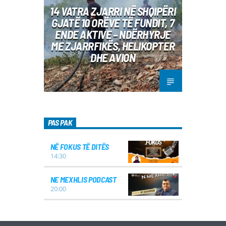
14 VATRA ZJARRI NË SHQIPËRI
GJATË 10 ORËVE TË FUNDIT, 7
ENDE AKTIVE – NDËRHYRJE
ME ZJARRFIKËS, HELIKOPTER
DHE AVION
PAS PAK
NË FOKUS TË DITËS
14:30
NE MEXHLIS PODCAST
20:00