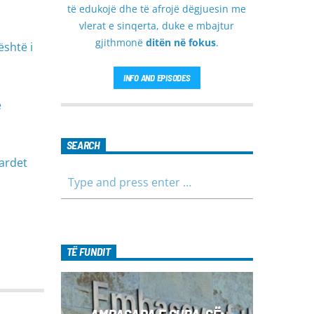
të edukojë dhe të afrojë dëgjuesin me
vlerat e sinqerta, duke e mbajtur
gjithmonë
ditën në fokus
.
është i
INFO AND EPISODES
ë
SEARCH
ardet
TË FUNDIT