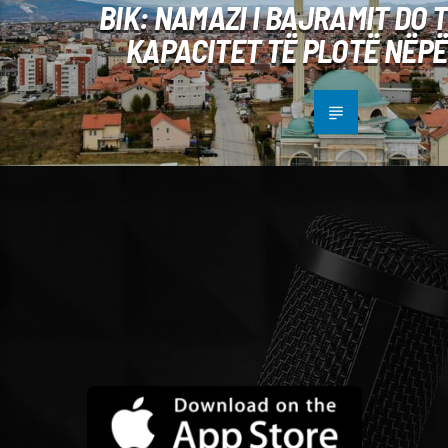
BIK: NAMAZI I BAJRAMIT DO 
KAPACITET TË PLOTË NËPË