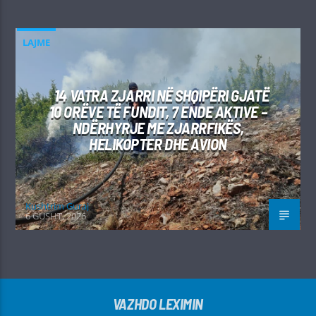
LAJME
14 VATRA ZJARRI NË SHQIPËRI GJATË
10 ORËVE TË FUNDIT, 7 ENDE AKTIVE –
NDËRHYRJE ME ZJARRFIKËS,
HELIKOPTER DHE AVION
Kushtrim Guraj
6 GUSHT, 2026
VAZHDO LEXIMIN