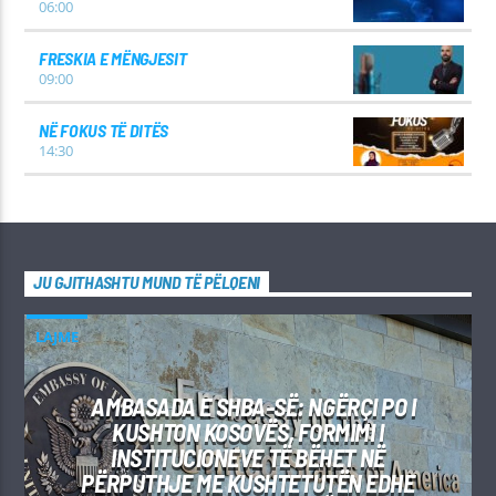
06:00
FRESKIA E MËNGJESIT
09:00
NË FOKUS TË DITËS
14:30
JU GJITHASHTU MUND TË PËLQENI
LAJME
AMBASADA E SHBA-SË: NGËRÇI PO I
KUSHTON KOSOVËS, FORMIMI I
INSTITUCIONEVE TË BËHET NË
PËRPUTHJE ME KUSHTETUTËN EDHE