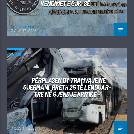
VENDIMET E GJK-SË –
Kushtrim Guraj
7 GUSHT, 2026
LAJME
PËRPLASEN DY TRAMVAJE NË
GJERMANI, RRETH 25 TË LËNDUAR–
TRE NË GJENDJE KRITIKE –
Kushtrim Guraj
7 GUSHT, 2026