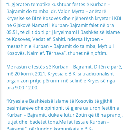
“Ligjëratën tematike kushtuar festës ë Kurban –
Bajramit do ta mbaj dr. Valon Myrta – anëtarë i
Kryesisë së BI të Kosovës dhe njëherësh kryetar i KBI
në Gjakovë Namazi i Kurban-Bajramit falet në ora
05.51, të cilit do ti prij kryeimami i Bashkësisë Islame
të Kosovës, Vedat ef. Sahiti. ndërsa Hytben –
mesazhin e Kurban – Bajramit do ta mbaj Myftiu i
Kosovës, Naim ef. Tërnava”, thuhet në njoftim.
Me rastin e festës së Kurban – Bajramit, Ditën e parë,
më 20 korrik 2021, Kryesia e BIK, si tradicionalisht
organizon pritje përurimi në selinë e Kryesisë nga
ora 9:00-12:00.
“Kryesia e Bashkësisë Islame të Kosovës të gjithë
besimtarëve dhe opinionit të gjerë ua uron festën e
Kurban – Bajramit, duke e lutur Zotin që të na pranoj,
lutjet dhe ibadetet tona.Me fat festa e Kurban –
Bajramit”, përfundon komunikata e BIK-