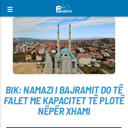
[There are no radio stations in the database]
BIK: NAMAZI I BAJRAMIT DO TË
FALET ME KAPACITET TË PLOTË
NËPËR XHAMI