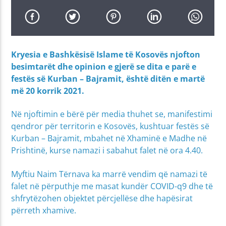
Kryesia e Bashkësisë Islame të Kosovës njofton
besimtarët dhe opinion e gjerë se dita e parë e
festës së Kurban – Bajramit, është ditën e martë
më 20 korrik 2021.
Në njoftimin e bërë për media thuhet se, manifestimi
qendror për territorin e Kosovës, kushtuar festës së
Kurban – Bajramit, mbahet në Xhaminë e Madhe në
Prishtinë, kurse namazi i sabahut falet në ora 4.40.
Myftiu Naim Tërnava ka marrë vendim që namazi të
falet në përputhje me masat kundër COVID-q9 dhe të
shfrytëzohen objektet përcjellëse dhe hapësirat
përreth xhamive.