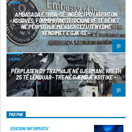
LAJME
AMBASADA E SHBA-SË: NGËRÇI PO I KUSHTON
KOSOVËS, FORMIMI I INSTITUCIONEVE TË BËHET
NË PËRPUTHJE ME KUSHTETUTËN EDHE
VENDIMET E GJK-SË –
LAJME
PËRPLASEN DY TRAMVAJE NË GJERMANI, RRETH
25 TË LËNDUAR– TRE NË GJENDJE KRITIKE –
PAS PAK
EDICIONI INFORMATIV