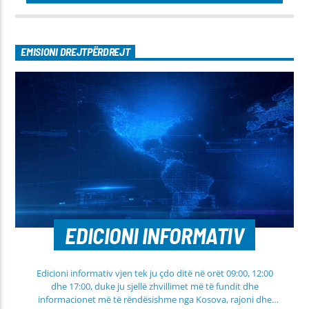
EMISIONI DREJTPËRDREJT
EDICIONI INFORMATIV
Edicioni informativ vjen tek ju çdo ditë në orët 09:00, 12:00
dhe 17:00, duke ju sjellë zhvillimet më të fundit dhe
informacionet më të rëndësishme nga Kosova, rajoni dhe