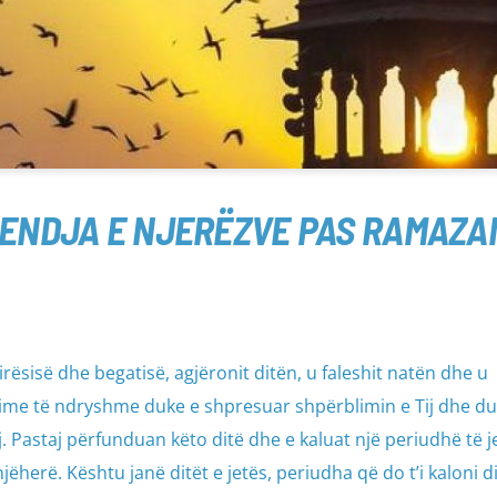
ENDJA E NJERËZVE PAS RAMAZA
rësisë dhe begatisë, agjëronit ditën, u faleshit natën dhe u
urime të ndryshme duke e shpresuar shpërblimin e Tij dhe d
j. Pastaj përfunduan këto ditë dhe e kaluat një periudhë të j
jëherë. Kështu janë ditët e jetës, periudha që do t’i kaloni d