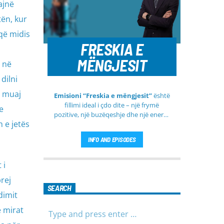
ajnë
tën, kur
që midis
FRESKIA E
MËNGJESIT
i në
dilni
y muaj
Emisioni “Freskia e mëngjesit”
është
fillimi ideal i çdo dite – një frymë
e
pozitive, një buzëqeshje dhe një energji
 e jetës
e re që vjen çdo mëngjes tek ju nga
RTV Pendimi
. Ky emision i përditshëm
INFO AND EPISODES
synon ta bëjë mëngjesin tuaj më të
lehtë, më informues dhe më të
ngrohtë, duke ju shoqëruar në orët e
 i
para të ditës me përmbajtje të
rej
larmishme dhe të dobishme për të
SEARCH
gjithë familjen.
dimit
ë mirat