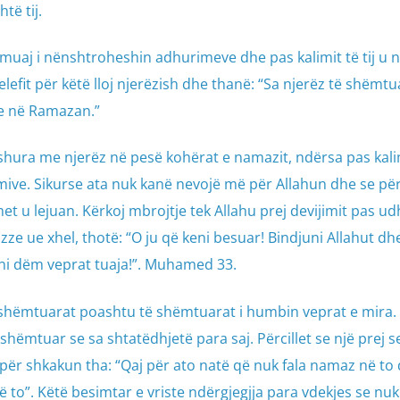
të tij.
ë muaj i nënshtroheshin adhurimeve dhe pas kalimit të tij u 
elefit për këtë lloj njerëzish dhe thanë: “Sa njerëz të shëmtu
se në Ramazan.”
ura me njerëz në pesë kohërat e namazit, ndërsa pas kalimi
ive. Sikurse ata nuk kanë nevojë më për Allahun dhe se për
t u lejuan. Kërkoj mbrojtje tek Allahu prej devijimit pas ud
azze ue xhel, thotë: “O ju që keni besuar! Bindjuni Allahut dh
oni dëm veprat tuaja!”. Muhamed 33.
të shëmtuarat poashtu të shëmtuarat i humbin veprat e mira.
hëmtuar se sa shtatëdhjetë para saj. Përcillet se një prej se
për shkakun tha: “Qaj për ato natë që nuk fala namaz në to
ë to”. Këtë besimtar e vriste ndërgjegjja para vdekjes se nu