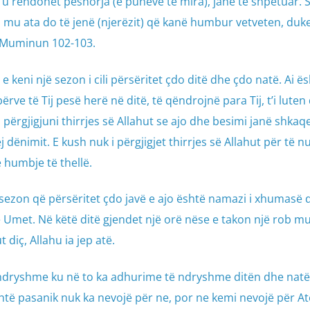
ë u rëndohet peshorja (e punëve të mira), janë të shpëtuar. 
, mu ata do të jenë (njerëzit) që kanë humbur vetveten, duk
 Muminun 102-103.
 keni një sezon i cili përsëritet çdo ditë dhe çdo natë. Ai ë
ërve të Tij pesë herë në ditë, të qëndrojnë para Tij, t’i luten
përgjigjuni thirrjes së Allahut se ajo dhe besimi janë shkaq
dënimit. E kush nuk i përgjigjet thirrjes së Allahut për të n
 humbje të thellë.
 sezon që përsëritet çdo javë e ajo është namazi i xhumasë
të Umet. Në këtë ditë gjendet një orë nëse e takon një rob m
 diç, Allahu ia jep atë.
 ndryshme ku në to ka adhurime të ndryshme ditën dhe natë
është pasanik nuk ka nevojë për ne, por ne kemi nevojë për A