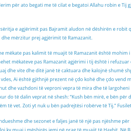
erim për ato begati me të cilat e begatoi Allahu robin e Tij g
ëritja e agjërimit pas Bajramit aludon në dëshirën e robit q
 dhe mërzitur prej agjërimit të Ramazanit.
me mëkate pas kalimit të muajit të Ramazanit është mohim i
hehet mëkateve pas Ramazanit agjërimi i tij është i refuzuar
aj dhe vite dhe ditë janë të caktuara dhe kalojnë shumë sh
uk vdes, Ai është gjithnjë prezent në çdo kohë dhe çdo vend 
llahut dhe vazhdoni të veproni vepra të mira dhe të largoheni 
kur do të dalin veprat në shesh: “Kush bën mirë, e bën për d
 të vet. Zoti yt nuk u bën padrejtësi robërve të Tij.” Fusilet
zhdueshme dhe sezonet e faljes janë të një pas njëshme për 
kaloi ky muaj i mëshirës jemi në prag të muajit të Haxhit. Në