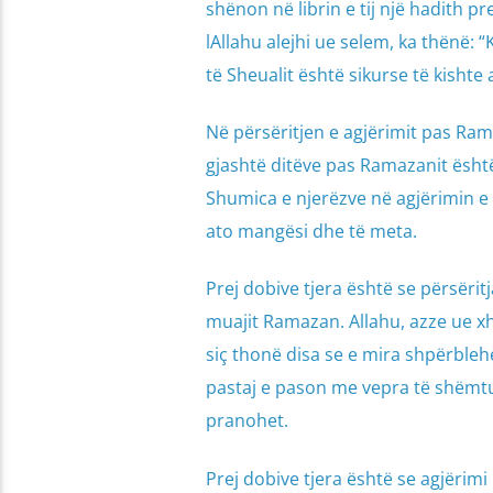
shënon në librin e tij një hadith pre
lAllahu alejhi ue selem, ka thënë:
të Sheualit është sikurse të kishte a
Në përsëritjen e agjërimit pas Ram
gjashtë ditëve pas Ramazanit është 
Shumica e njerëzve në agjërimin e
ato mangësi dhe të meta.
Prej dobive tjera është se përsërit
muajit Ramazan. Allahu, azze ue xh
siç thonë disa se e mira shpërbleh
pastaj e pason me vepra të shëmtua
pranohet.
Prej dobive tjera është se agjërim