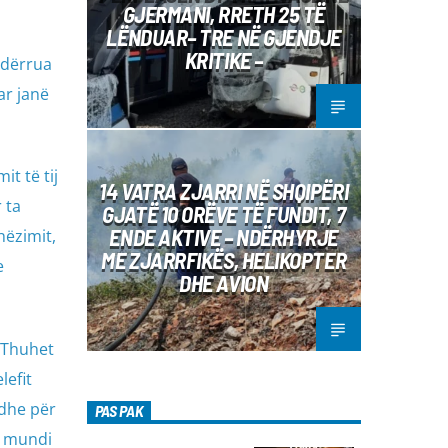
GJERMANI, RRETH 25 TË
LËNDUAR– TRE NË GJENDJE
KRITIKE –
ndërrua
ar janë
t të tij
14 VATRA ZJARRI NË SHQIPËRI
 ta
GJATË 10 ORËVE TË FUNDIT, 7
ENDE AKTIVE – NDËRHYRJE
hëzimit,
ME ZJARRFIKËS, HELIKOPTER
e
DHE AVION
 Thuhet
lefit
 dhe për
PAS PAK
k mundi