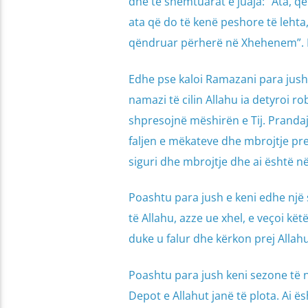
dhe të shëmtuarat e juaja: “Ata, q
ata që do të kenë peshore të lehta
qëndruar përherë në Xhehenem”.
Edhe pse kaloi Ramazani para jush e
namazi të cilin Allahu ia detyroi rob
shpresojnë mëshirën e Tij. Prandaj 
faljen e mëkateve dhe mbrojtje prej 
siguri dhe mbrojtje dhe ai është në
Poashtu para jush e keni edhe një
të Allahu, azze ue xhel, e veçoi kë
duke u falur dhe kërkon prej Allahut
Poashtu para jush keni sezone të
Depot e Allahut janë të plota. Ai 