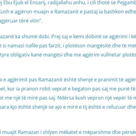
j Ebu Ejub el Ensarij, radijallahu anhu, i cili thotë se Pejgamb
 “Kush e agjëron muajin e Ramazanit e pastaj ia bashkon edh
gjëruar tërë vitin”.
azanit ka shumë dobi. Prej saj e kemi dobinë se agjërimi i k
si namazi nafile pas farzit, i plotëson mangësitë dhe të met
 tyre obligativ kanë mangësi dhe me agjërim vullnetar plot
ja e agjërimit pas Ramazanit është shenjë e pranimit të agjër
el, kur ia pranon robit veprat e begaton pas saj me punë të
et me një të mirë pas saj. Ndërsa kush vepron një vepër të 
ra kjo është shenjë se ajo e mirë e tij është e refuzuar dh
i i muajit Ramazan i shlyen mëkatet e mëparshme dhe përsër