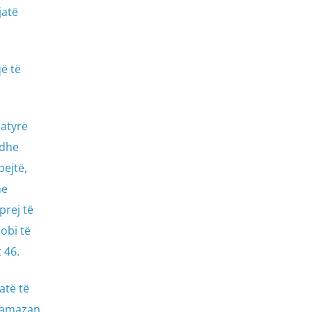
jatë
ë të
 atyre
 dhe
pejtë,
me
prej të
obi të
 46.
atë të
 Ramazan