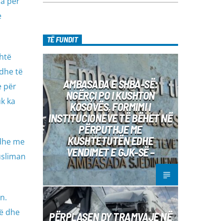
Sa për
e
TË FUNDIT
shtë
 dhe të
AMBASADA E SHBA-SË:
e për
NGËRÇI PO I KUSHTON
uk ka
KOSOVËS, FORMIMI I
INSTITUCIONEVE TË BËHET NË
PËRPUTHJE ME
KUSHTETUTËN EDHE
 dhe me
VENDIMET E GJK-SË –
usliman
n.
të dhe
PËRPLASEN DY TRAMVAJE NË