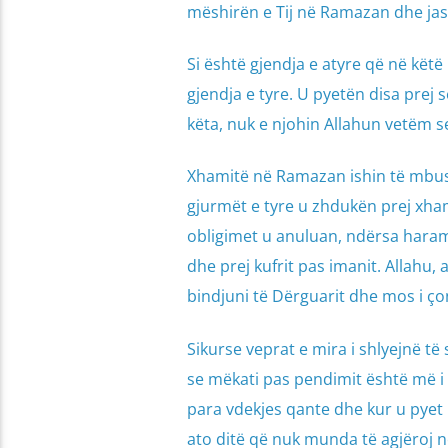
mëshirën e Tij në Ramazan dhe jash
Si është gjendja e atyre që në kët
gjendja e tyre. U pyetën disa prej s
këta, nuk e njohin Allahun vetëm 
Xhamitë në Ramazan ishin të mbush
gjurmët e tyre u zhdukën prej xham
obligimet u anuluan, ndërsa harame
dhe prej kufrit pas imanit. Allahu, 
bindjuni të Dërguarit dhe mos i ç
Sikurse veprat e mira i shlyejnë 
se mëkati pas pendimit është më i s
para vdekjes qante dhe kur u pyet 
ato ditë që nuk munda të agjëroj n