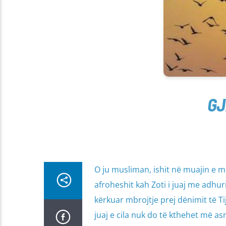
GJ
O ju musliman, ishit në muajin e mi
afroheshit kah Zoti i juaj me adh
kërkuar mbrojtje prej dënimit të Ti
juaj e cila nuk do të kthehet më asn