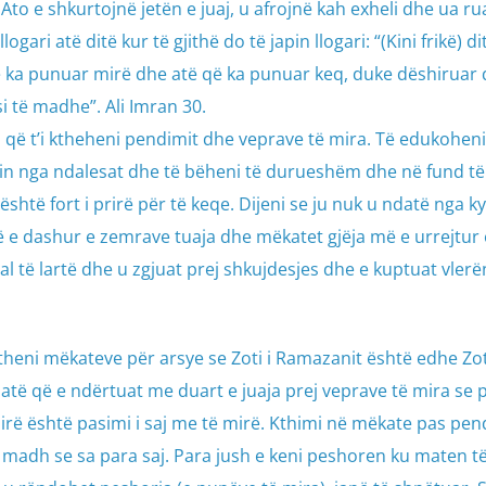
 Ato e shkurtojnë jetën e juaj, u afrojnë kah exheli dhe ua ru
logari atë ditë kur të gjithë do të japin llogari: “(Kini frikë) di
ë ka punuar mirë dhe atë që ka punuar keq, duke dëshiruar 
ësi të madhe”. Ali Imran 30.
j që t’i ktheheni pendimit dhe veprave të mira. Të edukohen
n nga ndalesat dhe të bëheni të durueshëm dhe në fund të 
li është fort i prirë për të keqe. Dijeni se ju nuk u ndatë nga k
ë e dashur e zemrave tuaja dhe mëkatet gjëja më e urrejtur 
 të lartë dhe u zgjuat prej shkujdesjes dhe e kuptuat vlerën
ktheni mëkateve për arsye se Zoti i Ramazanit është edhe Zot
atë që e ndërtuat me duart e juaja prej veprave të mira se p
irë është pasimi i saj me të mirë. Kthimi në mëkate pas pen
 madh se sa para saj. Para jush e keni peshoren ku maten t