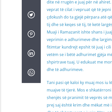
dite në rrugën e juaj për në ahiret.
veprat të cilat i vepruat që të jepni l
çdokush do ta gjejë përpara atë q
tij dhe së keqes së tij, të ketë larg
Muaji i Ramazanit ishte shans i jua
veprimin e adhurimeve dhe largimi
fitimtar kundrejt epshit të juaj i ci
vetëm se i bëtë adhurimet gjëja m
shpirtrave tuaj. U edukuat me moral
dhe të adhurimeve.
Tani pasi që kaloi ky muaj mos iu 
muajve të tjerë. Mos e shkatërroni 
shenjës së pranimit të veprës së m
prej saj është krim dhe mëkat më i