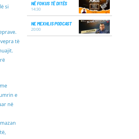
NË FOKUS TË DITËS
ë si
14:30
NE MEXHLIS PODCAST
20:00
eprave.
 vepra të
uajit.
rë
 me
numrin e
uar në
Ramazan
të,