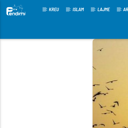
KREU
ISLAM
LAJME
AR
[There are no radio stations in the database]