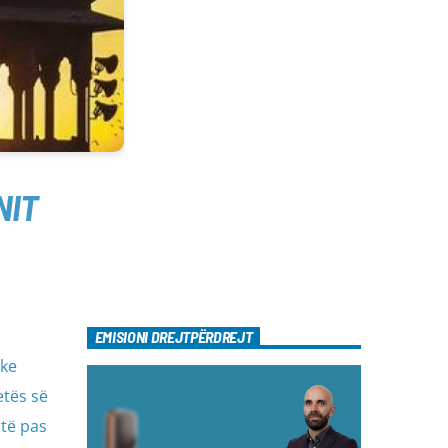
NIT
EMISIONI DREJTPËRDREJT
uke
etës së
itë pas