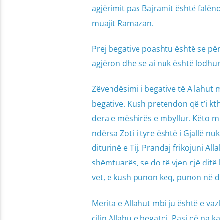
agjërimit pas Bajramit është falënd
muajit Ramazan.
Prej begative poashtu është se përs
agjëron dhe se ai nuk është lodhur
Zëvendësimi i begative të Allahut 
begative. Kush pretendon që t’i kt
dera e mëshirës e mbyllur. Këto mu
ndërsa Zoti i tyre është i Gjallë n
diturinë e Tij. Prandaj frikojuni A
shëmtuarës, se do të vjen një ditë 
vet, e kush punon keq, punon në dëm
Merita e Allahut mbi ju është e va
cilin Allahu e begatoi. Pasi që na 