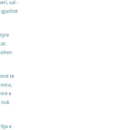
eri, sal-
e gjashtë
ëtyre
at.
ësohen
imit të
 mira,
mirë e
e nuk
itja e