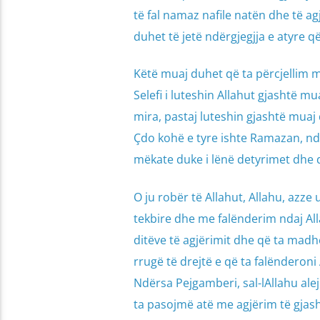
të fal namaz nafile natën dhe të ag
duhet të jetë ndërgjegjja e atyre që
Këtë muaj duhet që ta përcjellim m
Selefi i luteshin Allahut gjashtë m
mira, pastaj luteshin gjashtë muaj q
Çdo kohë e tyre ishte Ramazan, nd
mëkate duke i lënë detyrimet dhe 
O ju robër të Allahut, Allahu, azz
tekbire dhe me falënderim ndaj All
ditëve të agjërimit dhe që ta madhë
rrugë të drejtë e që ta falënderoni
Ndërsa Pejgamberi, sal-lAllahu ale
ta pasojmë atë me agjërim të gjash