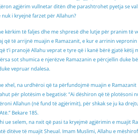
jëron agjërim vullnetar ditën dhe parashtrohet pyetja se vall
 nuk i kryejnë farzet për Allahun?
e kërkim të faljes dhe me shpresë dhe lutje për pranim të v
uaj që të arrijnë muajin e Ramazanit, e kur e arrinin vepronin
ë t’i pranojë Allahu veprat e tyre që i kanë bërë gjatë këtij m
ërsa sot shumica e njerëzve Ramazanin e përcjellin duke bë
duke vepruar ndalesa.
e ue xhel, na urdhëroi që ta përfundojmë muajin e Ramazanit
ahut për plotësim e begatisë: “Ai dëshiron që të plotësoni 
roni Allahun (në fund të agjërimit), për shkak se ju ka drejt
 Atë.” Bekare 185.
jhi ue selem, na nxit që pasi ta kryejmë agjërimin e muajit 
të ditëve të muajit Sheual. Imam Muslimi, Allahu e mëshirof