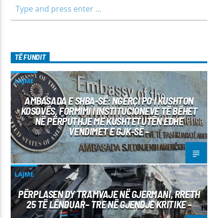
TË FUNDIT
LAJME
AMBASADA E SHBA-SË: NGËRÇI PO I KUSHTON
KOSOVËS, FORMIMI I INSTITUCIONEVE TË BËHET
NË PËRPUTHJE ME KUSHTETUTËN EDHE
VENDIMET E GJK-SË –
LAJME
PËRPLASEN DY TRAMVAJE NË GJERMANI, RRETH
25 TË LËNDUAR– TRE NË GJENDJE KRITIKE –