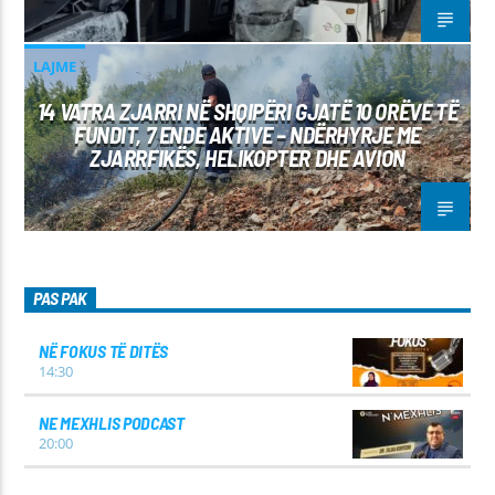
LAJME
14 VATRA ZJARRI NË SHQIPËRI GJATË 10 ORËVE TË
FUNDIT, 7 ENDE AKTIVE – NDËRHYRJE ME
ZJARRFIKËS, HELIKOPTER DHE AVION
PAS PAK
NË FOKUS TË DITËS
14:30
NE MEXHLIS PODCAST
20:00