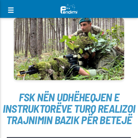
[There are no radio stations in the database]
FSK NËN UDHËHEQJEN E
INSTRUKTORËVE TURQ REALIZOI
TRAJNIMIN BAZIK PËR BETEJË