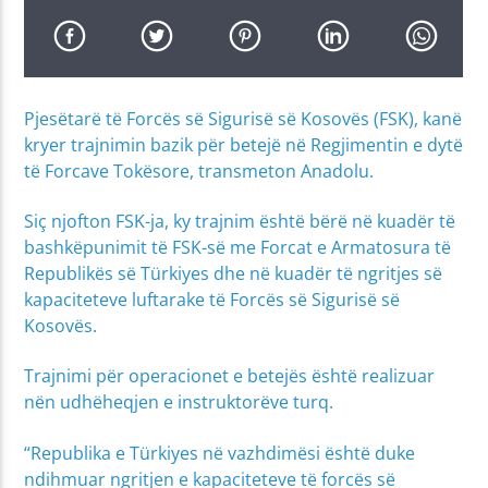
Pjesëtarë të Forcës së Sigurisë së Kosovës (FSK), kanë
kryer trajnimin bazik për betejë në Regjimentin e dytë
të Forcave Tokësore, transmeton Anadolu.
Siç njofton FSK-ja, ky trajnim është bërë në kuadër të
bashkëpunimit të FSK-së me Forcat e Armatosura të
Republikës së Türkiyes dhe në kuadër të ngritjes së
kapaciteteve luftarake të Forcës së Sigurisë së
Kosovës.
Trajnimi për operacionet e betejës është realizuar
nën udhëheqjen e instruktorëve turq.
“Republika e Türkiyes në vazhdimësi është duke
ndihmuar ngritjen e kapaciteteve të forcës së