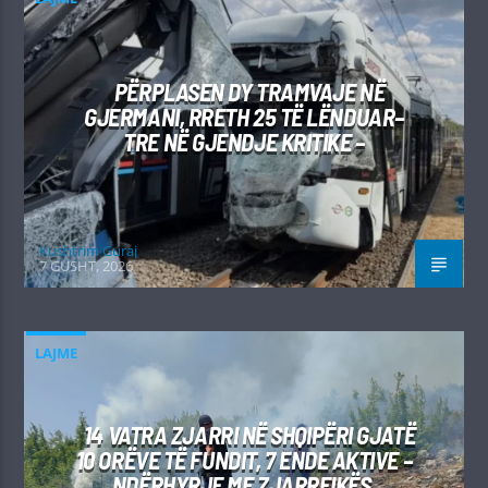
PËRPLASEN DY TRAMVAJE NË
GJERMANI, RRETH 25 TË LËNDUAR–
TRE NË GJENDJE KRITIKE –
Kushtrim Guraj
7 GUSHT, 2026
LAJME
14 VATRA ZJARRI NË SHQIPËRI GJATË
10 ORËVE TË FUNDIT, 7 ENDE AKTIVE –
NDËRHYRJE ME ZJARRFIKËS,