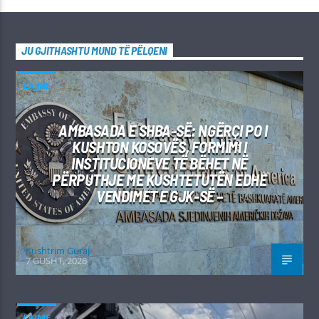
JU GJITHASHTU MUND TË PËLQENI
LAJME
AMBASADA E SHBA-SË: NGËRÇI PO I
KUSHTON KOSOVËS, FORMIMI I
INSTITUCIONEVE TË BËHET NË
PËRPUTHJE ME KUSHTETUTËN EDHE
VENDIMET E GJK-SË –
Kushtrim Guraj
7 GUSHT, 2026
LAJME