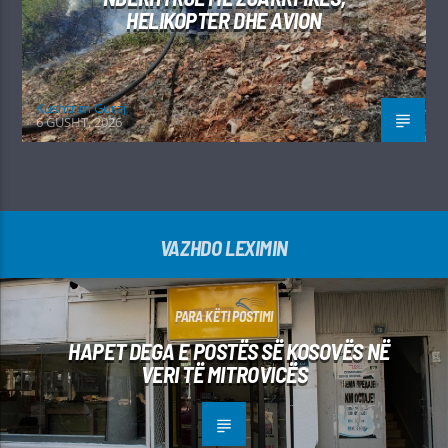
HELIKOPTER DHE AVION
Kushtrim Guraj
6 GUSHT, 2026
VAZHDO LEXIMIN
PARA KËTI POSTIMI
HAPET DEGA E POSTËS SË KOSOVËS NË
VERI TË MITROVICËS