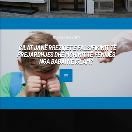
PAS KËTI POSTIMI
CILAT JANË RREZIQET E FALSIFIKIMIT TË
PREJARDHJES DHE MOHIMIT TË FËMIJËS
NGA BABAI NË ISLAM?