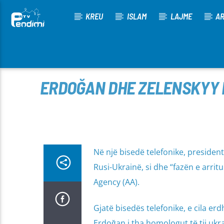
KREU
ISLAM
LAJME
AR
[There are no radio stations in the database]
ERDOĞAN DHE ZELENSKYY D
Në një bisedë telefonike, presiden
Rusi-Ukrainë, si dhe “fazën e arrit
Agency (AA).
Gjatë bisedës telefonike, e cila erd
Erdoğan i tha homologut të tij ukra