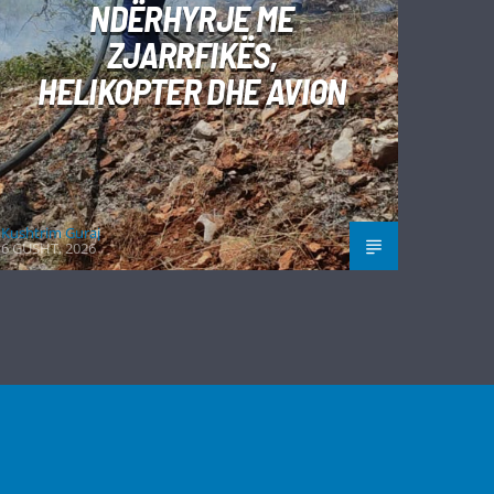
NDËRHYRJE ME
ZJARRFIKËS,
HELIKOPTER DHE AVION
Kushtrim Guraj
6 GUSHT, 2026