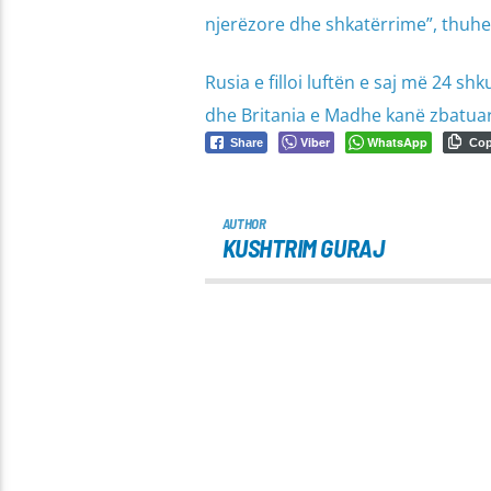
njerëzore dhe shkatërrime”, thuhet
Rusia e filloi luftën e saj më 24 
dhe Britania e Madhe kanë zbatuar
Viber
WhatsApp
Share
Co
AUTHOR
KUSHTRIM GURAJ