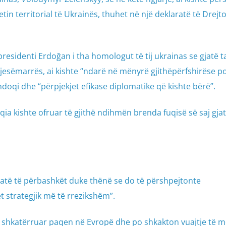
tin territorial të Ukrainës, thuhet në një deklaratë të Drejto
presidenti Erdoğan i tha homologut të tij ukrainas se gjatë 
 pjesëmarrës, ai kishte “ndarë në mënyrë gjithëpërfshirëse po
doqi dhe “përpjekjet efikase diplomatike që kishte bërë”.
ia kishte ofruar të gjithë ndihmën brenda fuqisë së saj gjatë
ratë të përbashkët duke thënë se do të përshpejtonte
et strategjik më të rrezikshëm”.
a shkatërruar paqen në Evropë dhe po shkakton vuajtje të 