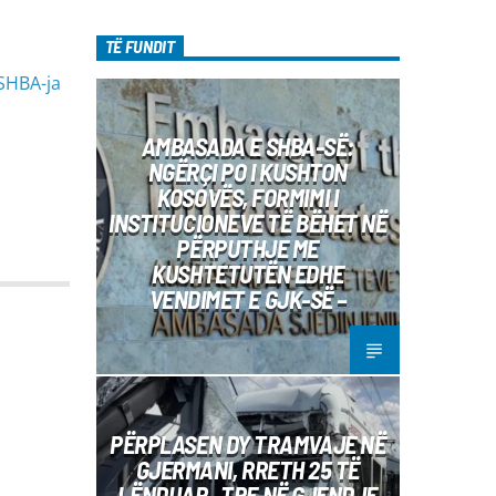
diel, ora 10:00-12:00 Moderatore:
Luljeta Beqiri Kontakti: Viber: +383 45
TË FUNDIT
471 848 SMS: Dërgo Mesazh
 SHBA-ja
AMBASADA E SHBA-SË:
NGËRÇI PO I KUSHTON
KOSOVËS, FORMIMI I
INSTITUCIONEVE TË BËHET NË
PËRPUTHJE ME
KUSHTETUTËN EDHE
VENDIMET E GJK-SË –
PËRPLASEN DY TRAMVAJE NË
GJERMANI, RRETH 25 TË
LËNDUAR– TRE NË GJENDJE