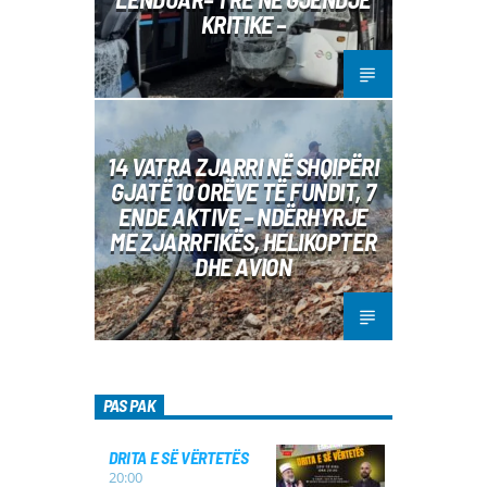
KRITIKE –
14 VATRA ZJARRI NË SHQIPËRI
GJATË 10 ORËVE TË FUNDIT, 7
ENDE AKTIVE – NDËRHYRJE
ME ZJARRFIKËS, HELIKOPTER
DHE AVION
PAS PAK
DRITA E SË VËRTETËS
20:00