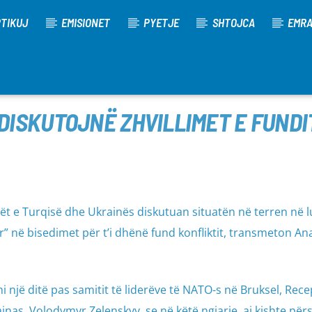
TIKUJ
EMISIONET
PYETJE
SHTOJCA
EMR
ISKUTOJNË ZHVILLIMET E FUNDI
tët e Turqisë dhe Ukrainës diskutuan situatën në terren në l
ur” në bisedimet për t’i dhënë fund konfliktit, transmeton A
hi një ditë pas samitit të liderëve të NATO-s në Bruksel, Rec
inas, Volodymyr Zelenskyy, se në këtë ngjarje, ai kishte përs