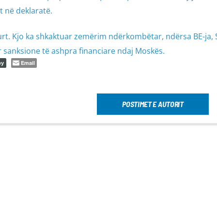
 në deklaratë.
shkurt. Kjo ka shkaktuar zemërim ndërkombëtar, ndërsa BE-ja,
 sanksione të ashpra financiare ndaj Moskës.
Email
py
POSTIMET E AUTORIT