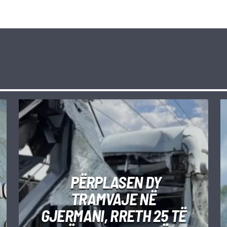
PËRPLASEN DY
TRAMVAJE NË
GJERMANI, RRETH 25 TË