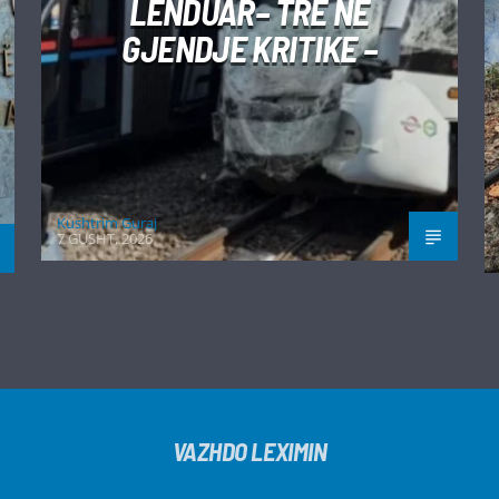
LËNDUAR– TRE NË
GJENDJE KRITIKE –
Kushtrim Guraj
7 GUSHT, 2026
VAZHDO LEXIMIN