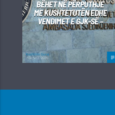
BËHET NË PËRPUTHJE
ME KUSHTETUTËN EDHE
VENDIMET E GJK-SË –
Kushtrim Guraj
7 GUSHT, 2026