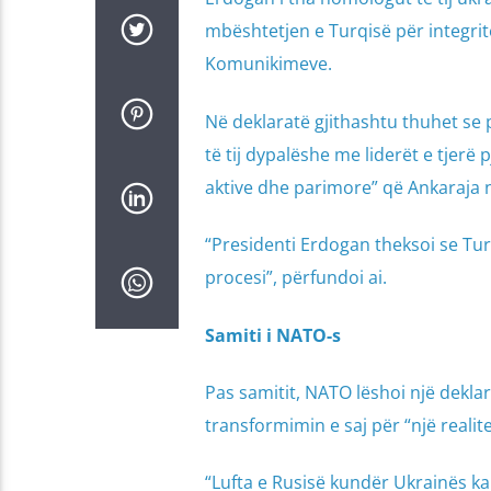
mbështetjen e Turqisë për integrite
Komunikimeve.
Në deklaratë gjithashtu thuhet se 
të tij dypalëshe me liderët e tjerë
aktive dhe parimore” që Ankaraja n
“Presidenti Erdogan theksoi se Turq
procesi”, përfundoi ai.
Samiti i NATO-s
Pas samitit, NATO lëshoi një dekla
transformimin e saj për “një realit
“Lufta e Rusisë kundër Ukrainës k