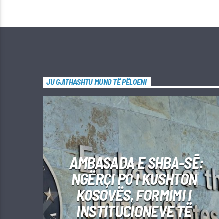
JU GJITHASHTU MUND TË PËLQENI
AMBASADA E SHBA-SË:
NGËRÇI PO I KUSHTON
KOSOVËS, FORMIMI I
INSTITUCIONEVE TË