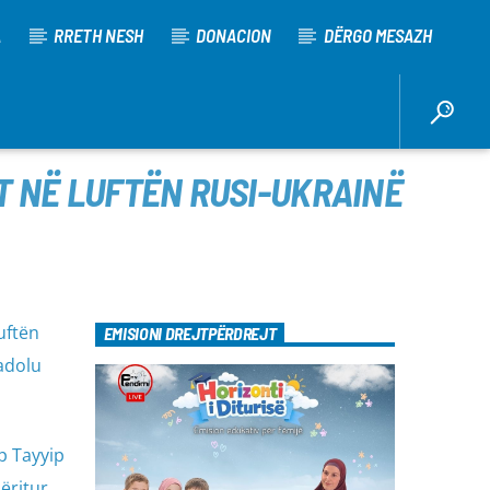
A
RRETH NESH
DONACION
DËRGO MESAZH
T NË LUFTËN RUSI-UKRAINË
uftën
EMISIONI DREJTPËRDREJT
nadolu
ep Tayyip
ëritur