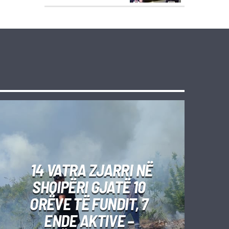
14 VATRA ZJARRI NË
SHQIPËRI GJATË 10
ORËVE TË FUNDIT, 7
ENDE AKTIVE –