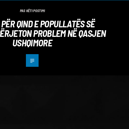
PAS KËTI POSTIMI
 PËR QIND E POPULLATËS SË
PËRJETON PROBLEM NË QASJEN
USHQIMORE