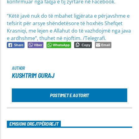
konfirmuar nga faqja e tij zyrtare në Facebook.
“Këtë javë nuk do të mbahet ligjërata e përjavshme e
tefsirit për arsye shëndetësore të hoxhës Shefqet
Krasniqi, me lejen e Allahut do të vazhdojmë nga java
e ardhshme”, thuhet në njoftim. /Telegrafi.
Viber
WhatsApp
Email
Share
Copy
AUTHOR
KUSHTRIM GURAJ
POSTIMET E AUTORIT
EMISIONI DREJTPËRDREJT