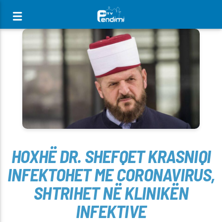
[There are no radio stations in the database]
HOXHË DR. SHEFQET KRASNIQI
INFEKTOHET ME CORONAVIRUS,
SHTRIHET NË KLINIKËN
INFEKTIVE