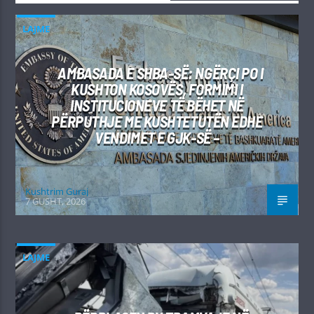
LAJME
AMBASADA E SHBA-SË: NGËRÇI PO I
KUSHTON KOSOVËS, FORMIMI I
INSTITUCIONEVE TË BËHET NË
PËRPUTHJE ME KUSHTETUTËN EDHE
VENDIMET E GJK-SË –
Kushtrim Guraj
7 GUSHT, 2026
LAJME