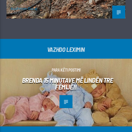
Kushtrim Guraj
6 GUSHT, 2026
VAZHDO LEXIMIN
PARA KËTI POSTIMI
BRENDA 15 MINUTAVE MË LINDËN TRE
FËMIJË!!