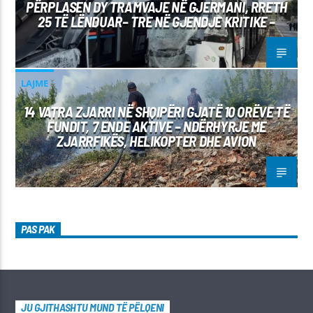
PËRPLASEN DY TRAMVAJE NË GJERMANI, RRETH
25 TË LËNDUAR– TRE NË GJENDJE KRITIKE –
LAJME
14 VATRA ZJARRI NË SHQIPËRI GJATË 10 ORËVE TË
FUNDIT, 7 ENDE AKTIVE – NDËRHYRJE ME
ZJARRFIKËS, HELIKOPTER DHE AVION
PAS PAK
JU GJITHASHTU MUND TË PËLQENI