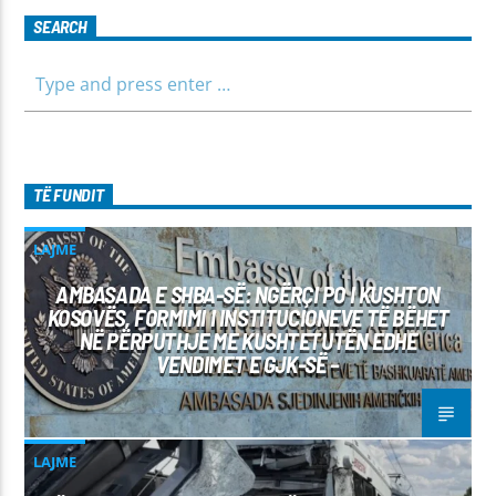
SEARCH
TË FUNDIT
LAJME
AMBASADA E SHBA-SË: NGËRÇI PO I KUSHTON
KOSOVËS, FORMIMI I INSTITUCIONEVE TË BËHET
NË PËRPUTHJE ME KUSHTETUTËN EDHE
VENDIMET E GJK-SË –
LAJME