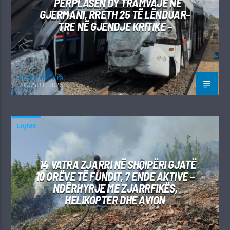
PËRPLASEN DY TRAMVAJE NË
GJERMANI, RRETH 25 TË LËNDUAR–
TRE NË GJENDJE KRITIKE –
Kushtrim Guraj
7 GUSHT, 2026
LAJME
14 VATRA ZJARRI NË SHQIPËRI GJATË
10 ORËVE TË FUNDIT, 7 ENDE AKTIVE –
NDËRHYRJE ME ZJARRFIKËS,
HELIKOPTER DHE AVION