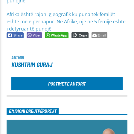
punojnë.
Afrika është rajoni gjeografik ku puna tek fëmijët
është më e përhapur. Në Afrikë, një në 5 fëmijë është
i detyruar të punojë.
Viber
WhatsApp
Email
Share
Copy
AUTHOR
KUSHTRIM GURAJ
POSTIMET E AUTORIT
EMISIONI DREJTPËRDREJT