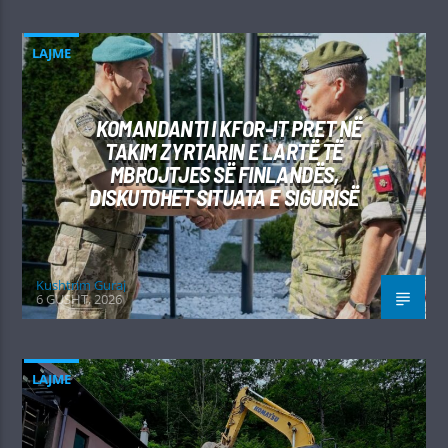
LAJME
KOMANDANTI I KFOR-IT PRET NË
TAKIM ZYRTARIN E LARTË TË
MBROJTJES SË FINLANDËS,
DISKUTOHET SITUATA E SIGURISË
Kushtrim Guraj
6 GUSHT, 2026
LAJME