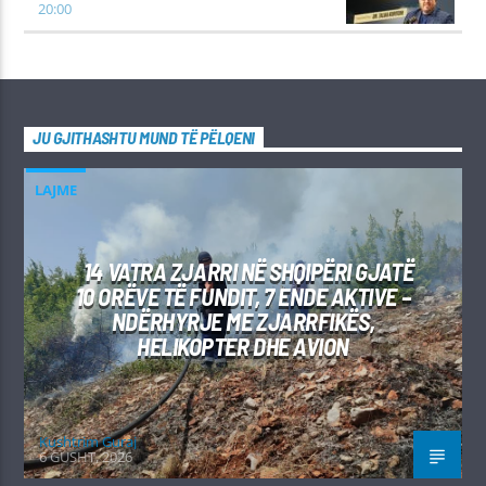
20:00
JU GJITHASHTU MUND TË PËLQENI
LAJME
14 VATRA ZJARRI NË SHQIPËRI GJATË
10 ORËVE TË FUNDIT, 7 ENDE AKTIVE –
NDËRHYRJE ME ZJARRFIKËS,
HELIKOPTER DHE AVION
Kushtrim Guraj
6 GUSHT, 2026