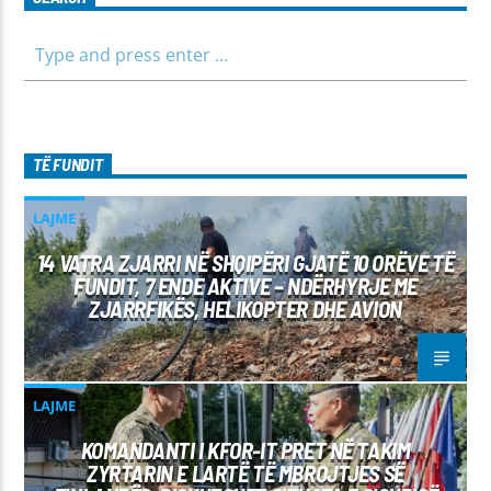
TË FUNDIT
LAJME
14 VATRA ZJARRI NË SHQIPËRI GJATË 10 ORËVE TË
FUNDIT, 7 ENDE AKTIVE – NDËRHYRJE ME
ZJARRFIKËS, HELIKOPTER DHE AVION
LAJME
KOMANDANTI I KFOR-IT PRET NË TAKIM
ZYRTARIN E LARTË TË MBROJTJES SË