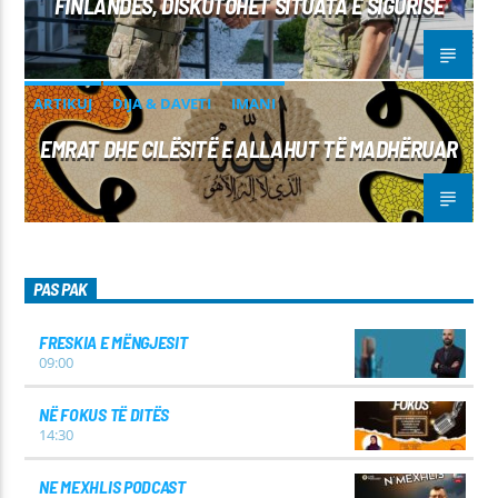
FINLANDËS, DISKUTOHET SITUATA E SIGURISË
ARTIKUJ
DIJA & DAVETI
IMANI
EMRAT DHE CILËSITË E ALLAHUT TË MADHËRUAR
PAS PAK
FRESKIA E MËNGJESIT
09:00
NË FOKUS TË DITËS
14:30
NE MEXHLIS PODCAST