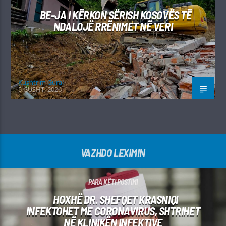
BE-JA I KËRKON SËRISH KOSOVËS TË
NDALOJË RRËNIMET NË VERI
Kushtrim Guraj
5 GUSHT, 2026
VAZHDO LEXIMIN
PARA KËTI POSTIMI
HOXHË DR. SHEFQET KRASNIQI
INFEKTOHET ME CORONAVIRUS, SHTRIHET
NË KLINIKËN INFEKTIVE