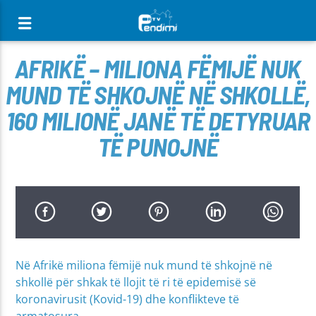
[There are no radio stations in the database]
AFRIKË – MILIONA FËMIJË NUK
MUND TË SHKOJNË NË SHKOLLË,
160 MILIONË JANË TË DETYRUAR
TË PUNOJNË
Në Afrikë miliona fëmijë nuk mund të shkojnë në
shkollë për shkak të llojit të ri të epidemisë së
koronavirusit (Kovid-19) dhe konflikteve të
armatosura.