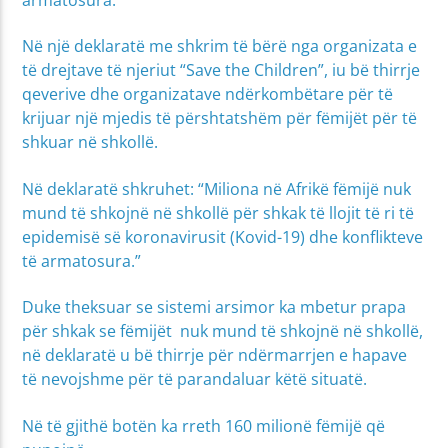
Në një deklaratë me shkrim të bërë nga organizata e
të drejtave të njeriut “Save the Children”, iu bë thirrje
qeverive dhe organizatave ndërkombëtare për të
krijuar një mjedis të përshtatshëm për fëmijët për të
shkuar në shkollë.
Në deklaratë shkruhet: “Miliona në Afrikë fëmijë nuk
mund të shkojnë në shkollë për shkak të llojit të ri të
epidemisë së koronavirusit (Kovid-19) dhe konflikteve
të armatosura.”
Duke theksuar se sistemi arsimor ka mbetur prapa
për shkak se fëmijët nuk mund të shkojnë në shkollë,
në deklaratë u bë thirrje për ndërmarrjen e hapave
të nevojshme për të parandaluar këtë situatë.
Në të gjithë botën ka rreth 160 milionë fëmijë që