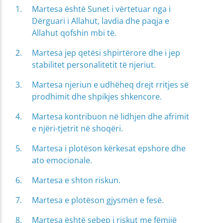
Martesa është Sunet i vërtetuar nga i
Dërguari i Allahut, lavdia dhe paqja e
Allahut qofshin mbi të.
Martesa jep qetësi shpirtërore dhe i jep
stabilitet personalitetit të njeriut.
Martesa njeriun e udhëheq drejt rritjes së
prodhimit dhe shpikjes shkencore.
Martesa kontribuon në lidhjen dhe afrimit
e njëri-tjetrit në shoqëri.
Martesa i plotëson kërkesat epshore dhe
ato emocionale.
Martesa e shton riskun.
Martesa e plotëson gjysmën e fesë.
Martesa është sebep i riskut me fëmijë