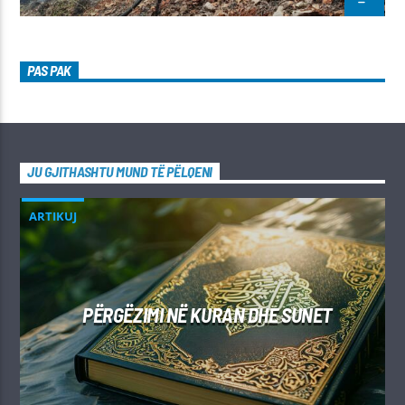
PAS PAK
JU GJITHASHTU MUND TË PËLQENI
ARTIKUJ
PËRGËZIMI NË KURAN DHE SUNET