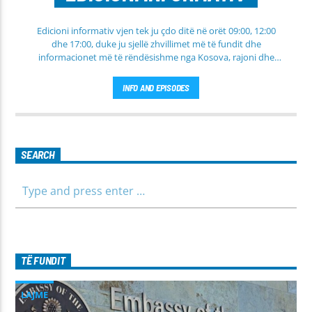
Edicioni informativ vjen tek ju çdo ditë në orët 09:00, 12:00
dhe 17:00, duke ju sjellë zhvillimet më të fundit dhe
informacionet më të rëndësishme nga Kosova, rajoni dhe
bota. Në këtë edicion do të gjeni lajme të përditësuara nga
fusha të ndryshme, përfshirë politikën, shoqërinë dhe
INFO AND EPISODES
ekonominë, si dhe rubrika të veçanta për sportin dhe
parashikimin e motit. Qëndroni me ne për informim të saktë,
të shpejtë dhe të besueshëm.
SEARCH
TË FUNDIT
LAJME