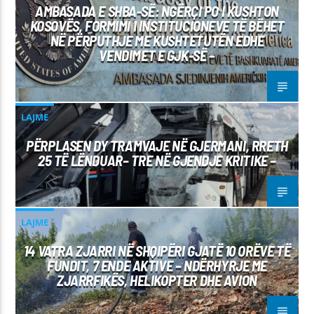
AMBASADA E SHBA-SË: NGËRÇI PO I KUSHTON
KOSOVËS, FORMIMI I INSTITUCIONEVE TË BËHET
NË PËRPUTHJE ME KUSHTETUTËN EDHE
VENDIMET E GJK-SË –
LAJME
PËRPLASEN DY TRAMVAJE NË GJERMANI, RRETH
25 TË LËNDUAR– TRE NË GJENDJE KRITIKE –
LAJME
14 VATRA ZJARRI NË SHQIPËRI GJATË 10 ORËVE TË
FUNDIT, 7 ENDE AKTIVE – NDËRHYRJE ME
ZJARRFIKËS, HELIKOPTER DHE AVION