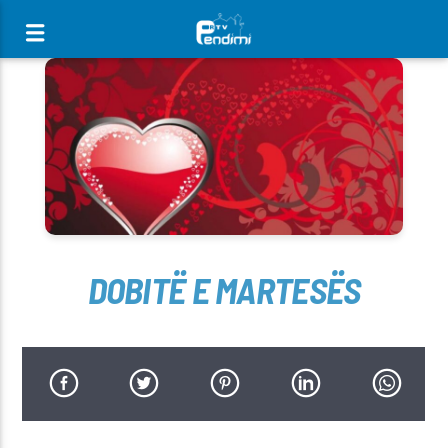
[There are no radio stations in the database]
DOBITË E MARTESËS