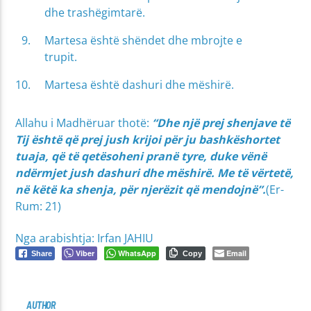
dhe trashëgimtarë.
Martesa është shëndet dhe mbrojte e
trupit.
Martesa është dashuri dhe mëshirë.
Allahu i Madhëruar thotë:
“
Dhe një prej shenjave të
Tij është që prej jush krijoi për ju bashkëshortet
tuaja, që të qetësoheni pranë tyre, duke vënë
ndërmjet jush dashuri dhe mëshirë. Me të vërtetë,
në këtë ka shenja, për njerëzit që mendojnë”.
(Er-
Rum: 21)
Nga arabishtja: Irfan JAHIU
Viber
WhatsApp
Email
Share
Copy
AUTHOR