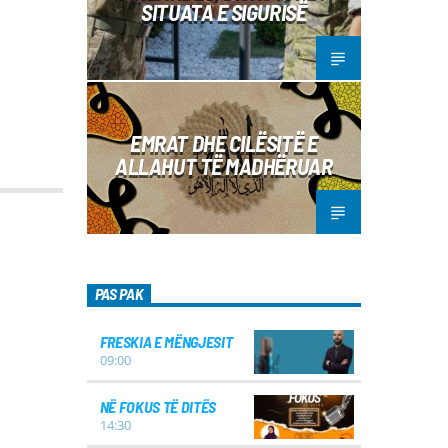
SITUATA E SIGURISË
EMRAT DHE CILËSITË E
ALLAHUT TË MADHËRUAR
PAS PAK
FRESKIA E MËNGJESIT
09:00
NË FOKUS TË DITËS
14:30