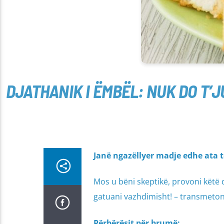
DJATHANIK I ËMBËL: NUK DO T’J
Janë ngazëllyer madje edhe ata t
Mos u bëni skeptikë, provoni këtë 
gatuani vazhdimisht! – transmeton 
Përbërësit për brumë: