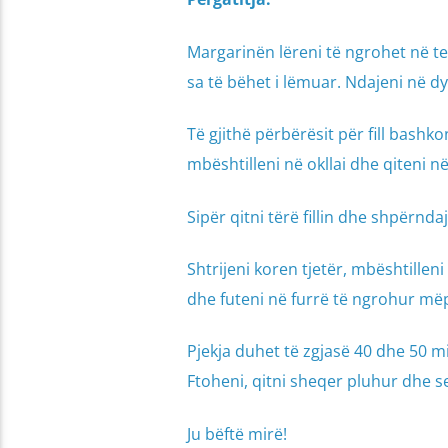
Margarinën lëreni të ngrohet në t
sa të bëhet i lëmuar. Ndajeni në dy 
Të gjithë përbërësit për fill bashk
mbështilleni në okllai dhe qiteni në 
Sipër qitni tërë fillin dhe shpërnda
Shtrijeni koren tjetër, mbështilleni 
dhe futeni në furrë të ngrohur mëp
Pjekja duhet të zgjasë 40 dhe 50 mi
Ftoheni, qitni sheqer pluhur dhe se
Ju bëftë mirë!