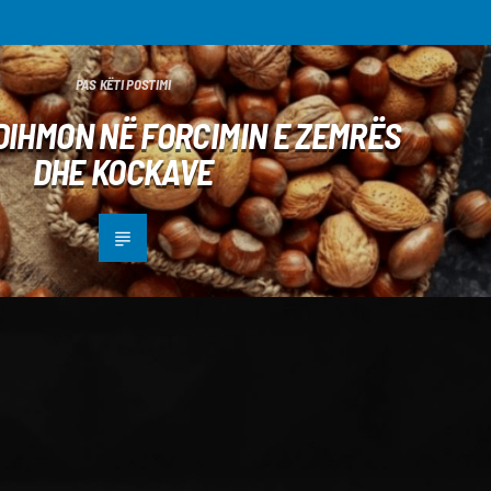
PAS KËTI POSTIMI
DIHMON NË FORCIMIN E ZEMRËS
DHE KOCKAVE