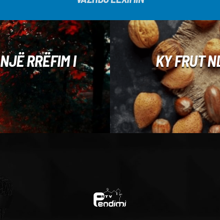
NJË RRËFIM I
KY FRUT N