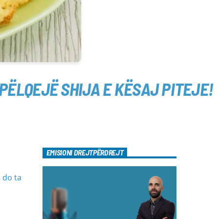
 PËLQEJË SHIJA E KËSAJ PITEJE!
EMISIONI DREJTPËRDREJT
 do ta