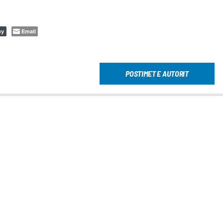
Email
py
POSTIMET E AUTORIT