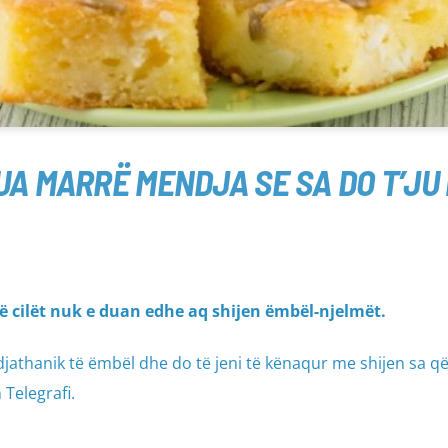
UA MARRË MENDJA SE SA DO T’JU
ë cilët nuk e duan edhe aq shijen ëmbël-njelmët.
djathanik të ëmbël dhe do të jeni të kënaqur me shijen sa që
Telegrafi.