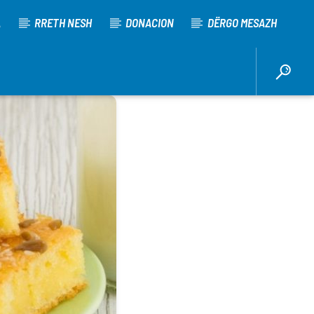
A
RRETH NESH
DONACION
DËRGO MESAZH