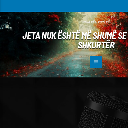
PARA KËTI POSTIMI
JETA NUK ËSHTË MË SHUMË SE 
SHKURTËR