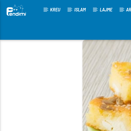
KREU
ISLAM
LAJME
AR
[There are no radio stations in the database]