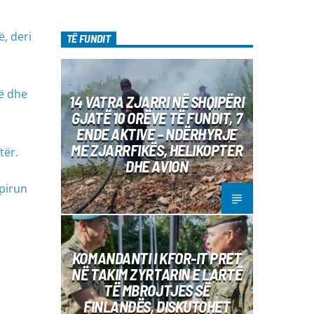
, deri
TË FUNDIT
së dhe
14 VATRA ZJARRI NË SHQIPËRI
GJATË 10 ORËVE TË FUNDIT, 7
ENDE AKTIVE – NDËRHYRJE
ME ZJARRFIKËS, HELIKOPTER
tër.
DHE AVION
 pirun
KOMANDANTI I KFOR-IT PRET
NË TAKIM ZYRTARIN E LARTË
TË MBROJTJES SË
FINLANDËS, DISKUTOHET