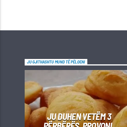
JU GJITHASHTU MUND TË PËLQENI
JU DUHEN VETËM 3
PËRBËRËS, PROVONI