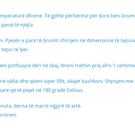
emperaturë dhome. Të gjithë përbërësit për kore bëni brumë
pjesë të njëjta.
oni. Pjesën e parë të brumit shtrijeni në dimensione të tepsi
tepsi të lyer.
jeni pothuajse deri në skaj, lëreni rrethin prej afro 1 centime
në okllai dhe qiteni sipër fillit, skajet bashkoni. Shpojeni me
arë që të piqet në 180 gradë Celsius.
nuta, derisa të marrë ngjyrë të artë.
rvireni.