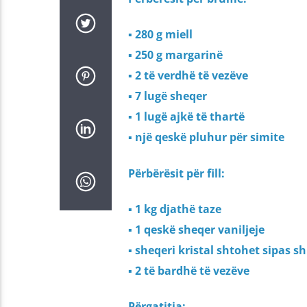
▪ 280 g miell
▪ 250 g margarinë
▪ 2 të verdhë të vezëve
▪ 7 lugë sheqer
▪ 1 lugë ajkë të thartë
▪ një qeskë pluhur për simite
Përbërësit për fill:
▪ 1 kg djathë taze
▪ 1 qeskë sheqer vaniljeje
▪ sheqeri kristal shtohet sipas sh
▪ 2 të bardhë të vezëve
Përgatitja: