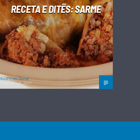
RECETA E DITËS: SARME
Kushtrim Guraj
5 SHTATOR, 2021