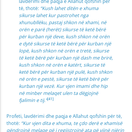
lavdërimi dhe paqja e Allahut qofshin për
të, thotë:
“Kush lahet ditën e xhuma
sikurse lahet kur pastrohet nga
xhunubllëku, pastaj shkon në xhami, në
orën e parë (herët) sikurse të ketë bërë
për kurban një deve, kush shkon në orën
e dytë sikurse të ketë bërë për kurban një
lopë, kush shkon në orën e tretë, sikurse
të ketë bërë për kurban një dash me brirë,
kush shkon në orën e katërt, sikurse të
ketë bërë për kurban një pulë, kush shkon
në orën e pestë, sikurse të ketë bërë për
kurban një vezë. Kur vjen imami dhe hip
në minber melaqet ulen ta dëgjojnë
[41]
fjalimin e tij.”
Profeti, lavdërimi dhe paqja e Allahut qofshin për të,
thotë:
“Kur vjen dita e xhuma, te çdo derë e xhamisë
qëndrojnë melaqe që i regjistrojnë ata që vijnë njërin