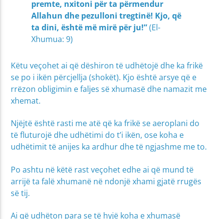
premte, nxitoni për ta përmendur
Allahun dhe pezulloni tregtinë! Kjo, që
ta dini, është më mirë për ju!”
(El-
Xhumua: 9)
Këtu veçohet ai që dëshiron të udhëtojë dhe ka frikë
se po i ikën përcjellja (shokët). Kjo është arsye që e
rrëzon obligimin e faljes së xhumasë dhe namazit me
xhemat.
Njëjtë është rasti me atë që ka frikë se aeroplani do
të fluturojë dhe udhëtimi do t’i ikën, ose koha e
udhëtimit të anijes ka ardhur dhe të ngjashme me to.
Po ashtu në këtë rast veçohet edhe ai që mund të
arrijë ta falë xhumanë në ndonjë xhami gjatë rrugës
së tij.
Ai që udhëton para se të hyjë koha e xhumasë