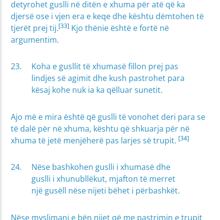
detyrohet guslli në ditën e xhuma për atë që ka
djersë ose i vjen era e keqe dhe kështu dëmtohen të
[33]
tjerët prej tij.
Kjo thënie është e fortë në
argumentim.
Koha e gusllit të xhumasë fillon prej pas
lindjes së agimit dhe kush pastrohet para
kësaj kohe nuk ia ka qëlluar sunetit.
Ajo më e mira është që guslli të vonohet deri para se
të dalë për në xhuma, kështu që shkuarja për në
[34]
xhuma të jetë menjëherë pas larjes së trupit.
Nëse bashkohen guslli i xhumasë dhe
guslli i xhunubllëkut, mjafton të merret
një gusëll nëse nijeti bëhet i përbashkët.
Nëse myslimani e bën nijet që me pastrimin e trupit