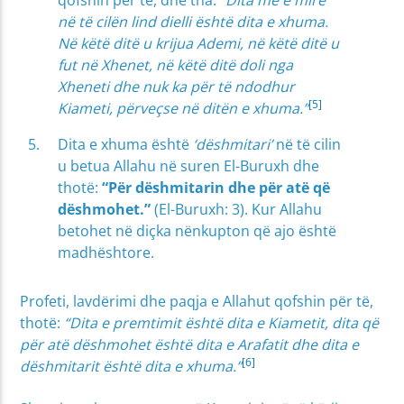
në të cilën lind dielli është dita e xhuma.
Në këtë ditë u krijua Ademi, në këtë ditë u
fut në Xhenet, në këtë ditë doli nga
Xheneti dhe nuk ka për të ndodhur
[5]
Kiameti, përveçse në ditën e xhuma.”
Dita e xhuma është
‘dëshmitari’
në të cilin
u betua Allahu në suren El-Buruxh dhe
thotë:
“Për dëshmitarin dhe për atë që
dëshmohet.”
(El-Buruxh: 3). Kur Allahu
betohet në diçka nënkupton që ajo është
madhështore.
Profeti, lavdërimi dhe paqja e Allahut qofshin për të,
thotë:
“Dita e premtimit është dita e Kiametit, dita që
për atë dëshmohet është dita e Arafatit dhe dita e
[6]
dëshmitarit është dita e xhuma.”