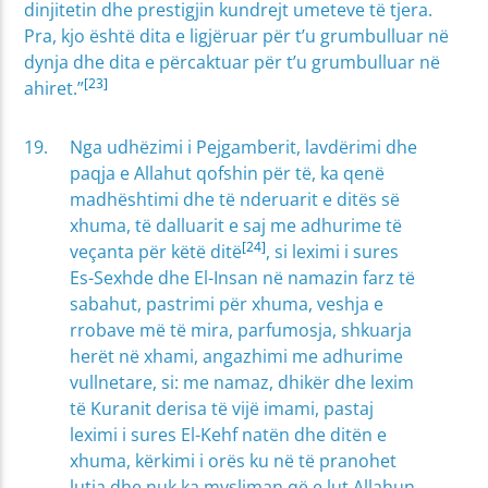
dinjitetin dhe prestigjin kundrejt umeteve të tjera.
Pra, kjo është dita e ligjëruar për t’u grumbulluar në
dynja dhe dita e përcaktuar për t’u grumbulluar në
[23]
ahiret.”
Nga udhëzimi i Pejgamberit, lavdërimi dhe
paqja e Allahut qofshin për të, ka qenë
madhështimi dhe të nderuarit e ditës së
xhuma, të dalluarit e saj me adhurime të
[24]
veçanta për këtë ditë
, si leximi i sures
Es-Sexhde dhe El-Insan në namazin farz të
sabahut, pastrimi për xhuma, veshja e
rrobave më të mira, parfumosja, shkuarja
herët në xhami, angazhimi me adhurime
vullnetare, si: me namaz, dhikër dhe lexim
të Kuranit derisa të vijë imami, pastaj
leximi i sures El-Kehf natën dhe ditën e
xhuma, kërkimi i orës ku në të pranohet
lutja dhe nuk ka mysliman që e lut Allahun