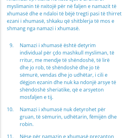
myslimanin të nxitojë për në faljen e namazit të
xhumasë dhe e ndaloi të bëjë tregti pasi të thirret
ezani i xhumasë, shkaku që shitblerja të mos e
shmang nga namazi i xhumasë.
Namazi i xhumasë është detyrim
individual për çdo mashkull mysliman, të
rritur, me mendje të shëndoshë, të lirë
dhe jo rob, të shëndoshë dhe jo të
sëmurë, vendas dhe jo udhëtar, i cili e
dëgjon ezanin dhe nuk ka ndonjë arsye të
shëndoshë sheriatike, që e arsyeton
mosfaljen e tij.
Namazi i xhumasë nuk detyrohet për
gruan, të sëmurin, udhëtarin, fëmijën dhe
robin.
Nëse për namazin e xhumasë prezanton