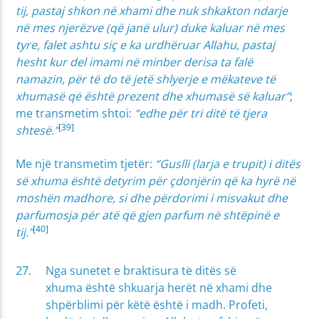
tij, pastaj shkon në xhami dhe nuk shkakton ndarje
në mes njerëzve (që janë ulur) duke kaluar në mes
tyre, falet ashtu siç e ka urdhëruar Allahu, pastaj
hesht kur del imami në minber derisa ta falë
namazin, për të do të jetë shlyerje e mëkateve të
xhumasë që është prezent dhe xhumasë së kaluar”
;
me transmetim shtoi:
“edhe për tri ditë të tjera
[39]
shtesë.”
Me një transmetim tjetër:
“Guslli (larja e trupit) i ditës
së xhuma është detyrim për çdonjërin që ka hyrë në
moshën madhore, si dhe përdorimi i misvakut dhe
parfumosja për atë që gjen parfum në shtëpinë e
[40]
tij.”
Nga sunetet e braktisura të ditës së
xhuma është shkuarja herët në xhami dhe
shpërblimi për këtë është i madh. Profeti,