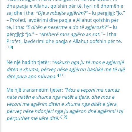
dhe paqja e Allahut qofshin për të, hyri në dhomën e
saj dhe i tha:
“Dje a mbajte agjërim?”
– Iu përgjigj: “Jo.”
– Profeti, lavdërimi dhe paqja e Allahut qofshin për
të, i tha:
“E ditën e nesërme a do të agjërosh?”
– Iu
përgjigj: “Jo.” –
“Atëherë mos agjëro as sot.”
– i tha
Profeti, lavdërimi dhe paqja e Allahut qofshin për të.
[10]
Në një hadith tjetër:
“Askush nga ju të mos e agjërojë
ditën e xhuma, përveç nëse agjëron bashkë me të një
[11]
ditë para apo mbrapa.”
Me një transmetim tjetër:
“Mos e veçoni me namaz
nate natën e xhuma nga netët e tjera, dhe mos e
veçoni me agjërim ditën e xhuma nga ditët e tjera,
përveç nëse ndonjëri nga ju agjëron dhe agjërimi i tij
[12]
përputhet me këtë ditë.”