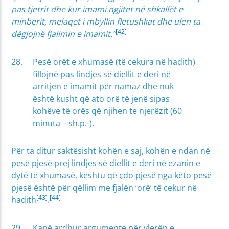
pas tjetrit dhe kur imami ngjitet në shkallët e
minberit, melaqet i mbyllin fletushkat dhe ulen ta
[42]
dëgjojnë fjalimin e imamit.”
Pesë orët e xhumasë (të cekura në hadith)
fillojnë pas lindjes së diellit e deri në
arritjen e imamit për namaz dhe nuk
është kusht që ato orë të jenë sipas
kohëve të orës që njihen te njerëzit (60
minuta – sh.p.-).
Për ta ditur saktësisht kohën e saj, kohën e ndan në
pesë pjesë prej lindjes së diellit e deri në ezanin e
dytë të xhumasë, kështu që çdo pjesë nga këto pesë
pjesë është për qëllim me fjalën ‘orë’ të cekur në
[43]
[44]
hadith
.
Kanë ardhur argumente për vlerën e