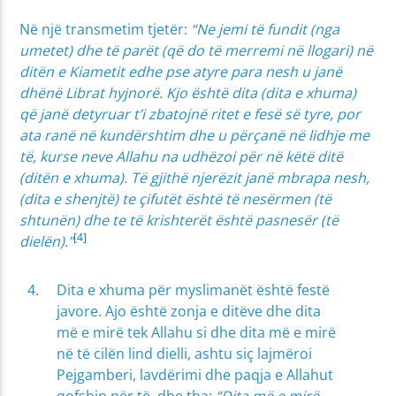
Në një transmetim tjetër:
“Ne jemi të fundit (nga
umetet) dhe të parët (që do të merremi në llogari) në
ditën e Kiametit edhe pse atyre para nesh u janë
dhënë Librat hyjnorë. Kjo është dita (dita e xhuma)
që janë detyruar t’i zbatojnë ritet e fesë së tyre, por
ata ranë në kundërshtim dhe u përçanë në lidhje me
të, kurse neve Allahu na udhëzoi për në këtë ditë
(ditën e xhuma). Të gjithë njerëzit janë mbrapa nesh,
(dita e shenjtë) te çifutët është të nesërmen (të
shtunën) dhe te të krishterët është pasnesër (të
[4]
dielën).”
Dita e xhuma për myslimanët është festë
javore. Ajo është zonja e ditëve dhe dita
më e mirë tek Allahu si dhe dita më e mirë
në të cilën lind dielli, ashtu siç lajmëroi
Pejgamberi, lavdërimi dhe paqja e Allahut
qofshin për të, dhe tha:
“Dita më e mirë