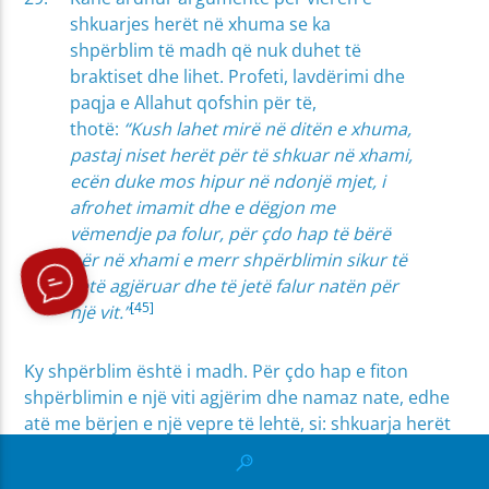
shkuarjes herët në xhuma se ka
shpërblim të madh që nuk duhet të
braktiset dhe lihet. Profeti, lavdërimi dhe
paqja e Allahut qofshin për të,
thotë:
“Kush lahet mirë në ditën e xhuma,
pastaj niset herët për të shkuar në xhami,
ecën duke mos hipur në ndonjë mjet, i
afrohet imamit dhe e dëgjon me
vëmendje pa folur, për çdo hap të bërë
për në xhami e merr shpërblimin sikur të
ketë agjëruar dhe të jetë falur natën për
[45]
një vit.”
Ky shpërblim është i madh. Për çdo hap e fiton
shpërblimin e një viti agjërim dhe namaz nate, edhe
atë me bërjen e një vepre të lehtë, si: shkuarja herët
në xhuma, afrimi afër imamit dhe dëgjimi i hutbes me
vëmendje pa folur.