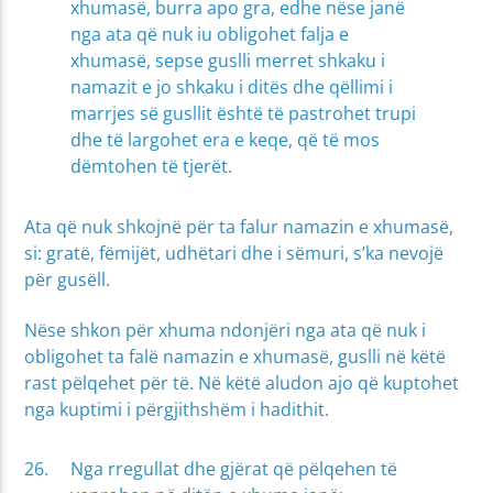
xhumasë, burra apo gra, edhe nëse janë
nga ata që nuk iu obligohet falja e
xhumasë, sepse guslli merret shkaku i
namazit e jo shkaku i ditës dhe qëllimi i
marrjes së gusllit është të pastrohet trupi
dhe të largohet era e keqe, që të mos
dëmtohen të tjerët.
Ata që nuk shkojnë për ta falur namazin e xhumasë,
si: gratë, fëmijët, udhëtari dhe i sëmuri, s’ka nevojë
për gusëll.
Nëse shkon për xhuma ndonjëri nga ata që nuk i
obligohet ta falë namazin e xhumasë, guslli në këtë
rast pëlqehet për të. Në këtë aludon ajo që kuptohet
nga kuptimi i përgjithshëm i hadithit.
Nga rregullat dhe gjërat që pëlqehen të