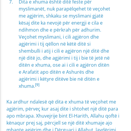
Dita e xhuma është ditë feste për
myslimanët, nuk parapëlqehet të veçohet
me agjërim, shkaku se myslimani gjatë
kësaj dite ka nevojë për energji e cila e
ndihmon dhe e përkrah për adhurim.
Veçohet myslimani, i cili agjëron dhe
agjërimi i tij qëllon në këtë ditë si
shembulli i atij i cili e agjëron një ditë dhe
një ditë jo, dhe agjërimi i tij i bie të jetë në
ditën e xhuma, ose ai i cili e agjëron ditën
e Arafatit apo ditën e Ashurës dhe
agjërimi i këtyre ditëve bie në ditën e
[9]
xhuma.
Ka ardhur ndalesë që dita e xhuma të veçohet me
agjërim, përveç kur asaj dite i shtohet një ditë para
apo mbrapa. Xhuvejrije bint El-Harith, Allahu qoftë i
kënaqur prej saj, përcjell se një ditë xhumaje ajo
mbante agjërim dhe i Dërguari i Allahut, lavdërimi