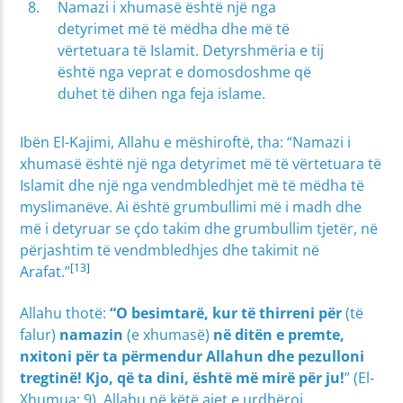
Namazi i xhumasë është një nga
detyrimet më të mëdha dhe më të
vërtetuara të Islamit. Detyrshmëria e tij
është nga veprat e domosdoshme që
duhet të dihen nga feja islame.
Ibën El-Kajimi, Allahu e mëshiroftë, tha: “Namazi i
xhumasë është një nga detyrimet më të vërtetuara të
Islamit dhe një nga vendmbledhjet më të mëdha të
myslimanëve. Ai është grumbullimi më i madh dhe
më i detyruar se çdo takim dhe grumbullim tjetër, në
përjashtim të vendmbledhjes dhe takimit në
[13]
Arafat.”
Allahu thotë:
“O besimtarë, kur të thirreni për
(të
falur)
namazin
(e xhumasë)
në ditën e premte,
nxitoni për ta përmendur Allahun dhe pezulloni
tregtinë! Kjo, që ta dini, është më mirë për ju!
” (El-
Xhumua: 9). Allahu në këtë ajet e urdhëroi