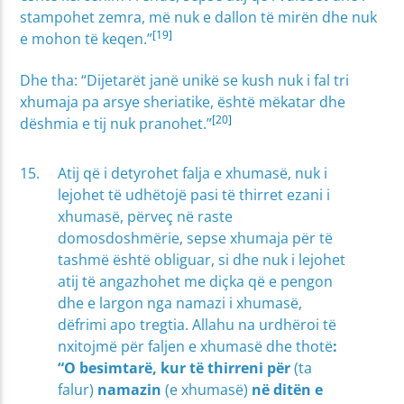
stampohet zemra, më nuk e dallon të mirën dhe nuk
[19]
e mohon të keqen.”
Dhe tha: “Dijetarët janë unikë se kush nuk i fal tri
xhumaja pa arsye sheriatike, është mëkatar dhe
[20]
dëshmia e tij nuk pranohet.”
Atij që i detyrohet falja e xhumasë, nuk i
lejohet të udhëtojë pasi të thirret ezani i
xhumasë, përveç në raste
domosdoshmërie, sepse xhumaja për të
tashmë është obliguar, si dhe nuk i lejohet
atij të angazhohet me diçka që e pengon
dhe e largon nga namazi i xhumasë,
dëfrimi apo tregtia. Allahu na urdhëroi të
nxitojmë për faljen e xhumasë dhe thotë
:
“O besimtarë, kur të thirreni për
(ta
falur)
namazin
(e xhumasë)
në ditën e