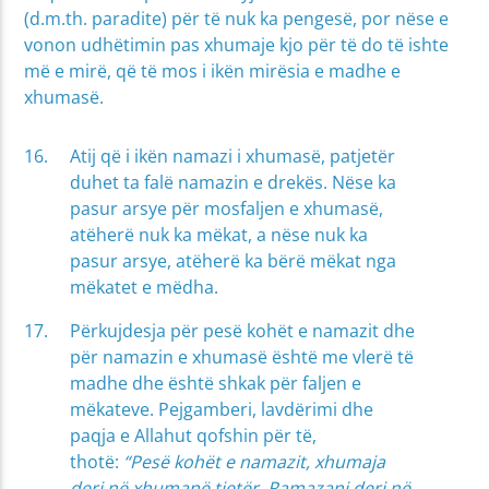
(d.m.th. paradite) për të nuk ka pengesë, por nëse e
vonon udhëtimin pas xhumaje kjo për të do të ishte
më e mirë, që të mos i ikën mirësia e madhe e
xhumasë.
Atij që i ikën namazi i xhumasë, patjetër
duhet ta falë namazin e drekës. Nëse ka
pasur arsye për mosfaljen e xhumasë,
atëherë nuk ka mëkat, a nëse nuk ka
pasur arsye, atëherë ka bërë mëkat nga
mëkatet e mëdha.
Përkujdesja për pesë kohët e namazit dhe
për namazin e xhumasë është me vlerë të
madhe dhe është shkak për faljen e
mëkateve. Pejgamberi, lavdërimi dhe
paqja e Allahut qofshin për të,
thotë:
“Pesë kohët e namazit, xhumaja
deri në xhumanë tjetër, Ramazani deri në