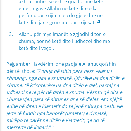
ashtu thuhet se është quajtur me këtë
emër, ngase Allahu në këtë ditë e ka
përfunduar krijimin e çdo gjëje dhe në
[2]
këtë ditë janë grumbulluar krijesat.
Allahu për myslimanët e zgjodhi ditën e
xhuma, për në këtë ditë i udhëzoi dhe me
këtë ditë i veçoi.
Pejgamberi, lavdërimi dhe paqja e Allahut qofshin
për të, thotë:
“Popujt që ishin para nesh Allahu i
shmangu nga dita e xhumasë. Çifutëve ua dha ditën e
shtunë, të krishterëve ua dha ditën e diel, pastaj na
udhëzoi neve për në ditën e xhuma. Kështu që dita e
xhuma vjen para së shtunës dhe së dielës. Ato njëjtë
edhe në ditën e Kiametit do të jenë mbrapa nesh. Ne
jemi të fundit nga banorët (umetet) e dynjasë,
mirëpo të parët në ditën e Kiametit, që do të
[3]
merremi në llogari.”