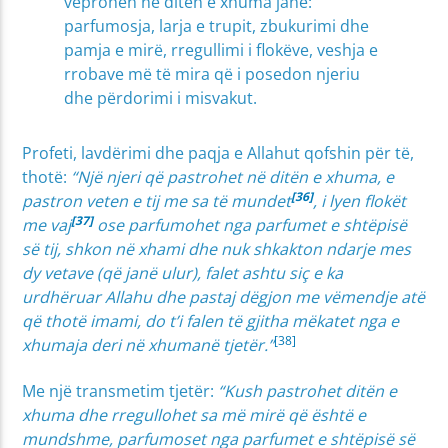
veprohen në ditën e xhuma janë:
parfumosja, larja e trupit, zbukurimi dhe
pamja e mirë, rregullimi i flokëve, veshja e
rrobave më të mira që i posedon njeriu
dhe përdorimi i misvakut.
Profeti, lavdërimi dhe paqja e Allahut qofshin për të,
thotë:
“Një njeri që pastrohet në ditën e xhuma, e
[36]
pastron veten e tij me sa të mundet
, i lyen flokët
[37]
me vaj
ose parfumohet nga parfumet e shtëpisë
së tij, shkon në xhami dhe nuk shkakton ndarje mes
dy vetave (që janë ulur), falet ashtu siç e ka
urdhëruar Allahu dhe pastaj dëgjon me vëmendje atë
që thotë imami, do t’i falen të gjitha mëkatet nga e
[38]
xhumaja deri në xhumanë tjetër.”
Me një transmetim tjetër:
“Kush pastrohet ditën e
xhuma dhe rregullohet sa më mirë që është e
mundshme, parfumoset nga parfumet e shtëpisë së