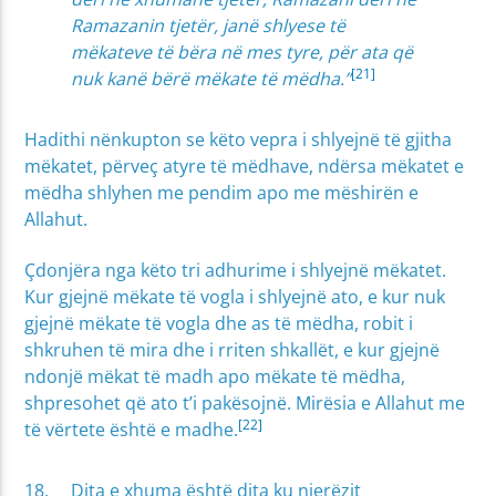
Ramazanin tjetër, janë shlyese të
mëkateve të bëra në mes tyre, për ata që
[21]
nuk kanë bërë mëkate të mëdha.”
Hadithi nënkupton se këto vepra i shlyejnë të gjitha
mëkatet, përveç atyre të mëdhave, ndërsa mëkatet e
mëdha shlyhen me pendim apo me mëshirën e
Allahut.
Çdonjëra nga këto tri adhurime i shlyejnë mëkatet.
Kur gjejnë mëkate të vogla i shlyejnë ato, e kur nuk
gjejnë mëkate të vogla dhe as të mëdha, robit i
shkruhen të mira dhe i rriten shkallët, e kur gjejnë
ndonjë mëkat të madh apo mëkate të mëdha,
shpresohet që ato t’i pakësojnë. Mirësia e Allahut me
[22]
të vërtete është e madhe.
Dita e xhuma është dita ku njerëzit