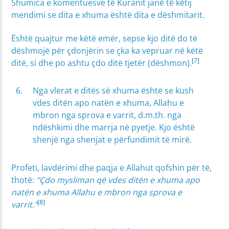
Shumica e komentuesve të Kuranit janë të këtij
mendimi se dita e xhuma është dita e dëshmitarit.
Është quajtur me këtë emër, sepse kjo ditë do të
dëshmojë për çdonjërin se çka ka vepruar në këtë
[7]
ditë, si dhe po ashtu çdo ditë tjetër (dëshmon).
Nga vlerat e ditës së xhuma është se kush
vdes ditën apo natën e xhuma, Allahu e
mbron nga sprova e varrit, d.m.th. nga
ndëshkimi dhe marrja në pyetje. Kjo është
shenjë nga shenjat e përfundimit të mirë.
Profeti, lavdërimi dhe paqja e Allahut qofshin për të,
thotë:
“Çdo mysliman që vdes ditën e xhuma apo
natën e xhuma Allahu e mbron nga sprova e
[8]
varrit.”