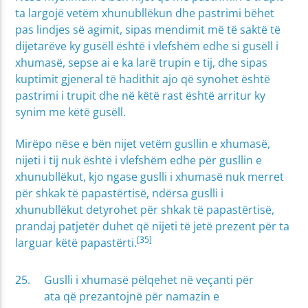
ta largojë vetëm xhunubllëkun dhe pastrimi bëhet
pas lindjes së agimit, sipas mendimit më të saktë të
dijetarëve ky gusëll është i vlefshëm edhe si gusëll i
xhumasë, sepse ai e ka larë trupin e tij, dhe sipas
kuptimit gjeneral të hadithit ajo që synohet është
pastrimi i trupit dhe në këtë rast është arritur ky
synim me këtë gusëll.
Mirëpo nëse e bën nijet vetëm gusllin e xhumasë,
nijeti i tij nuk është i vlefshëm edhe për gusllin e
xhunubllëkut, kjo ngase guslli i xhumasë nuk merret
për shkak të papastërtisë, ndërsa guslli i
xhunubllëkut detyrohet për shkak të papastërtisë,
prandaj patjetër duhet që nijeti të jetë prezent për ta
[35]
larguar këtë papastërti.
Guslli i xhumasë pëlqehet në veçanti për
ata që prezantojnë për namazin e