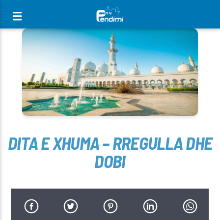
[There are no radio stations in the database]
DITA E XHUMA – RREGULLA DHE
DOBI