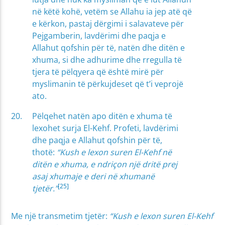
në këtë kohë, vetëm se Allahu ia jep atë që
e kërkon, pastaj dërgimi i salavateve për
Pejgamberin, lavdërimi dhe paqja e
Allahut qofshin për të, natën dhe ditën e
xhuma, si dhe adhurime dhe rregulla të
tjera të pëlqyera që është mirë për
myslimanin të përkujdeset që t’i veprojë
ato.
Pëlqehet natën apo ditën e xhuma të
lexohet surja El-Kehf. Profeti, lavdërimi
dhe paqja e Allahut qofshin për të,
thotë:
“Kush e lexon suren El-Kehf në
ditën e xhuma, e ndriçon një dritë prej
asaj xhumaje e deri në xhumanë
[25]
tjetër.”
Me një transmetim tjetër:
“Kush e lexon suren El-Kehf