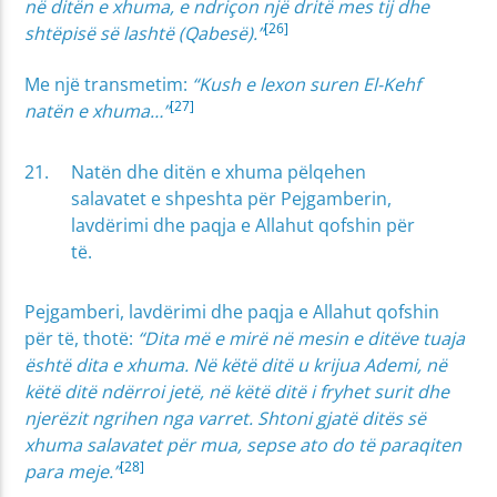
në ditën e xhuma, e ndriçon një dritë mes tij dhe
[26]
shtëpisë së lashtë (Qabesë).”
Me një transmetim:
“Kush e lexon suren El-Kehf
[27]
natën e xhuma…”
Natën dhe ditën e xhuma pëlqehen
salavatet e shpeshta për Pejgamberin,
lavdërimi dhe paqja e Allahut qofshin për
të.
Pejgamberi, lavdërimi dhe paqja e Allahut qofshin
për të, thotë:
“Dita më e mirë në mesin e ditëve tuaja
është dita e xhuma. Në këtë ditë u krijua Ademi, në
këtë ditë ndërroi jetë, në këtë ditë i fryhet surit dhe
njerëzit ngrihen nga varret. Shtoni gjatë ditës së
xhuma salavatet për mua, sepse ato do të paraqiten
[28]
para meje.”