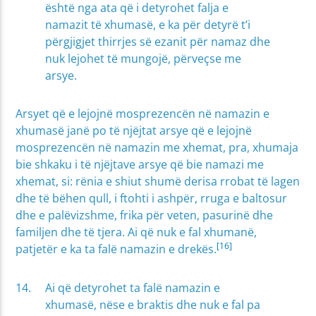
është nga ata që i detyrohet falja e
namazit të xhumasë, e ka për detyrë t’i
përgjigjet thirrjes së ezanit për namaz dhe
nuk lejohet të mungojë, përveçse me
arsye.
Arsyet që e lejojnë mosprezencën në namazin e
xhumasë janë po të njëjtat arsye që e lejojnë
mosprezencën në namazin me xhemat, pra, xhumaja
bie shkaku i të njëjtave arsye që bie namazi me
xhemat, si: rënia e shiut shumë derisa rrobat të lagen
dhe të bëhen qull, i ftohti i ashpër, rruga e baltosur
dhe e palëvizshme, frika për veten, pasurinë dhe
familjen dhe të tjera. Ai që nuk e fal xhumanë,
[16]
patjetër e ka ta falë namazin e drekës.
Ai që detyrohet ta falë namazin e
xhumasë, nëse e braktis dhe nuk e fal pa