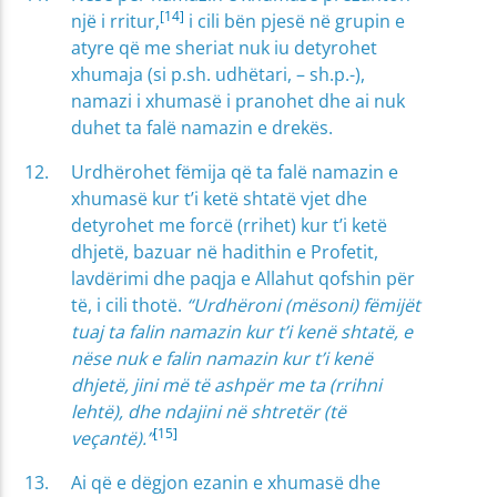
[14]
një i rritur,
i cili bën pjesë në grupin e
atyre që me sheriat nuk iu detyrohet
xhumaja (si p.sh. udhëtari, – sh.p.-),
namazi i xhumasë i pranohet dhe ai nuk
duhet ta falë namazin e drekës.
Urdhërohet fëmija që ta falë namazin e
xhumasë kur t’i ketë shtatë vjet dhe
detyrohet me forcë (rrihet) kur t’i ketë
dhjetë, bazuar në hadithin e Profetit,
lavdërimi dhe paqja e Allahut qofshin për
të, i cili thotë.
“Urdhëroni (mësoni) fëmijët
tuaj ta falin namazin kur t’i kenë shtatë, e
nëse nuk e falin namazin kur t’i kenë
dhjetë, jini më të ashpër me ta (rrihni
lehtë), dhe ndajini në shtretër (të
[15]
veçantë).”
Ai që e dëgjon ezanin e xhumasë dhe