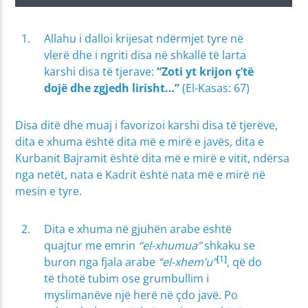
Allahu i dalloi krijesat ndërmjet tyre në
vlerë dhe i ngriti disa në shkallë të larta
karshi disa të tjerave:
“Zoti yt krijon ç’të
dojë dhe zgjedh lirisht…”
(El-Kasas: 67)
Disa ditë dhe muaj i favorizoi karshi disa të tjerëve,
dita e xhuma është dita më e mirë e javës, dita e
Kurbanit Bajramit është dita më e mirë e vitit, ndërsa
nga netët, nata e Kadrit është nata më e mirë në
mesin e tyre.
Dita e xhuma në gjuhën arabe është
quajtur me emrin
“el-xhumua”
shkaku se
[1]
buron nga fjala arabe
“el-xhem’u”
, që do
të thotë tubim ose grumbullim i
myslimanëve një herë në çdo javë. Po