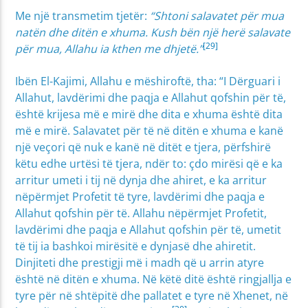
Me një transmetim tjetër:
“Shtoni salavatet për mua
natën dhe ditën e xhuma. Kush bën një herë salavate
[29]
për mua, Allahu ia kthen me dhjetë.”
Ibën El-Kajimi, Allahu e mëshiroftë, tha: “I Dërguari i
Allahut, lavdërimi dhe paqja e Allahut qofshin për të,
është krijesa më e mirë dhe dita e xhuma është dita
më e mirë. Salavatet për të në ditën e xhuma e kanë
një veçori që nuk e kanë në ditët e tjera, përfshirë
këtu edhe urtësi të tjera, ndër to: çdo mirësi që e ka
arritur umeti i tij në dynja dhe ahiret, e ka arritur
nëpërmjet Profetit të tyre, lavdërimi dhe paqja e
Allahut qofshin për të. Allahu nëpërmjet Profetit,
lavdërimi dhe paqja e Allahut qofshin për të, umetit
të tij ia bashkoi mirësitë e dynjasë dhe ahiretit.
Dinjiteti dhe prestigji më i madh që u arrin atyre
është në ditën e xhuma. Në këtë ditë është ringjallja e
tyre për në shtëpitë dhe pallatet e tyre në Xhenet, në