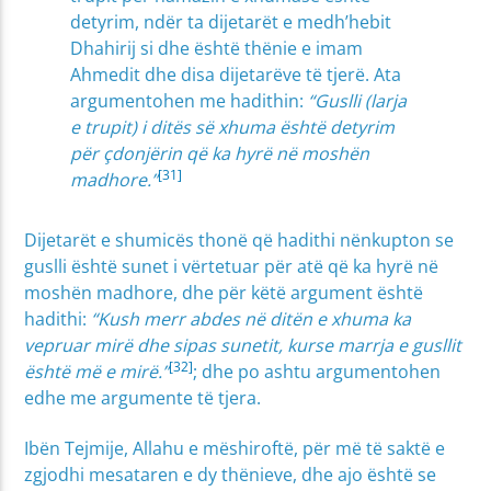
detyrim, ndër ta dijetarët e medh’hebit
Dhahirij si dhe është thënie e imam
Ahmedit dhe disa dijetarëve të tjerë. Ata
argumentohen me hadithin:
“Guslli (larja
e trupit) i ditës së xhuma është detyrim
për çdonjërin që ka hyrë në moshën
[31]
madhore.”
Dijetarët e shumicës thonë që hadithi nënkupton se
guslli është sunet i vërtetuar për atë që ka hyrë në
moshën madhore, dhe për këtë argument është
hadithi:
“Kush merr abdes në ditën e xhuma ka
vepruar mirë dhe sipas sunetit, kurse marrja e gusllit
[32]
është më e mirë.”
; dhe po ashtu argumentohen
edhe me argumente të tjera.
Ibën Tejmije, Allahu e mëshiroftë, për më të saktë e
zgjodhi mesataren e dy thënieve, dhe ajo është se