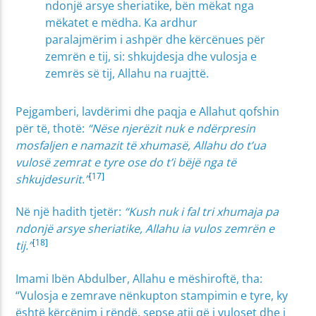
ndonjë arsye sheriatike, bën mëkat nga
mëkatet e mëdha. Ka ardhur
paralajmërim i ashpër dhe kërcënues për
zemrën e tij, si: shkujdesja dhe vulosja e
zemrës së tij, Allahu na ruajttë.
Pejgamberi, lavdërimi dhe paqja e Allahut qofshin
për të, thotë:
“Nëse njerëzit nuk e ndërpresin
mosfaljen e namazit të xhumasë, Allahu do t’ua
vulosë zemrat e tyre ose do t’i bëjë nga të
[17]
shkujdesurit.”
Në një hadith tjetër:
“Kush nuk i fal tri xhumaja pa
ndonjë arsye sheriatike, Allahu ia vulos zemrën e
[18]
tij.”
Imami Ibën Abdulber, Allahu e mëshiroftë, tha:
“Vulosja e zemrave nënkupton stampimin e tyre, ky
është kërcënim i rëndë, sepse atij që i vuloset dhe i