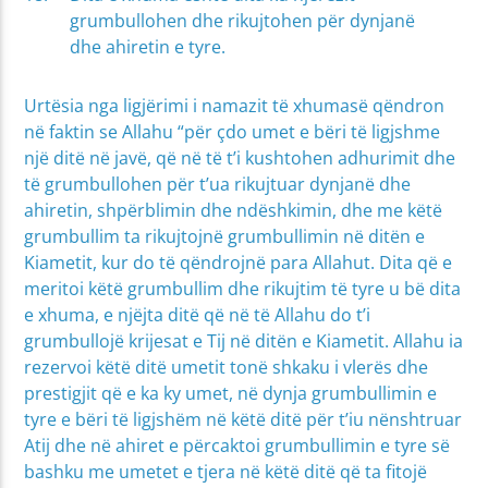
grumbullohen dhe rikujtohen për dynjanë
dhe ahiretin e tyre.
Urtësia nga ligjërimi i namazit të xhumasë qëndron
në faktin se Allahu “për çdo umet e bëri të ligjshme
një ditë në javë, që në të t’i kushtohen adhurimit dhe
të grumbullohen për t’ua rikujtuar dynjanë dhe
ahiretin, shpërblimin dhe ndëshkimin, dhe me këtë
grumbullim ta rikujtojnë grumbullimin në ditën e
Kiametit, kur do të qëndrojnë para Allahut. Dita që e
meritoi këtë grumbullim dhe rikujtim të tyre u bë dita
e xhuma, e njëjta ditë që në të Allahu do t’i
grumbullojë krijesat e Tij në ditën e Kiametit. Allahu ia
rezervoi këtë ditë umetit tonë shkaku i vlerës dhe
prestigjit që e ka ky umet, në dynja grumbullimin e
tyre e bëri të ligjshëm në këtë ditë për t’iu nënshtruar
Atij dhe në ahiret e përcaktoi grumbullimin e tyre së
bashku me umetet e tjera në këtë ditë që ta fitojë