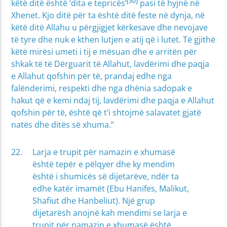
[30]
këtë ditë është ‘dita e tepricës’
pasi të hyjnë në
Xhenet. Kjo ditë për ta është ditë feste në dynja, në
këtë ditë Allahu u përgjigjet kërkesave dhe nevojave
të tyre dhe nuk e kthen lutjen e atij që i lutet. Të gjithë
këtë mirësi umeti i tij e mësuan dhe e arritën për
shkak të të Dërguarit të Allahut, lavdërimi dhe paqja
e Allahut qofshin për të, prandaj edhe nga
falënderimi, respekti dhe nga dhënia sadopak e
hakut që e kemi ndaj tij, lavdërimi dhe paqja e Allahut
qofshin për të, është që t’i shtojmë salavatet gjatë
natës dhe ditës së xhuma.”
Larja e trupit për namazin e xhumasë
është tepër e pëlqyer dhe ky mendim
është i shumicës së dijetarëve, ndër ta
edhe katër imamët (Ebu Hanifes, Malikut,
Shafiut dhe Hanbeliut). Një grup
dijetarësh anojnë kah mendimi se larja e
trupit për namazin e xhumasë është