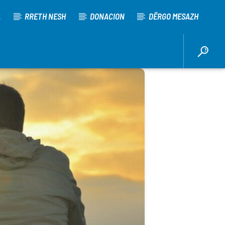
A
RRETH NESH
DONACION
DËRGO MESAZH