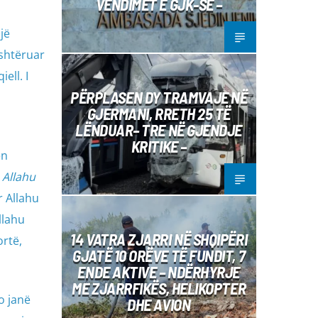
VENDIMET E GJK-SË –
jë
shtëruar
ell. I
PËRPLASEN DY TRAMVAJE NË
GJERMANI, RRETH 25 TË
LËNDUAR– TRE NË GJENDJE
KRITIKE –
ën
,
Allahu
r Allahu
llahu
14 VATRA ZJARRI NË SHQIPËRI
ortë,
GJATË 10 ORËVE TË FUNDIT, 7
ENDE AKTIVE – NDËRHYRJE
ME ZJARRFIKËS, HELIKOPTER
o janë
DHE AVION