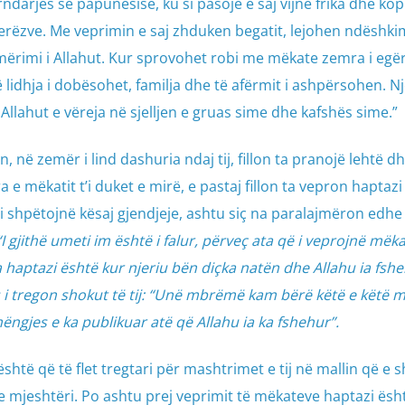
ërndarjes së papunësisë, ku si pasojë e saj vijnë frika dhe kop
erëzve. Me veprimin e saj zhduken begatit, lejohen ndëshki
ërimi i Allahut. Kur sprovohet robi me mëkate zemra i egë
lidhja i dobësohet, familja dhe të afërmit i ashpërsohen. Nj
 Allahut e vëreja në sjelljen e gruas sime dhe kafshës sime.”
 në zemër i lind dashuria ndaj tij, fillon ta pranojë lehtë d
 mëkatit t’i duket e mirë, e pastaj fillon ta vepron haptazi
 shpëtojnë kësaj gjendjeje, ashtu siç na paralajmëron edhe 
“I gjithë umeti im është i falur, përveç ata që i veprojnë mëka
 haptazi është kur njeriu bën diçka natën dhe Allahu ia fshe
i tregon shokut të tij: “Unë mbrëmë kam bërë këtë e këtë m
ëngjes e ka publikuar atë që Allahu ia ka fshehur”.
shtë që të flet tregtari për mashtrimet e tij në mallin që e 
he mjeshtëri. Po ashtu prej veprimit të mëkateve haptazi ësh