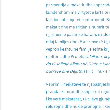
përmendja e mëkatit dhe shpërndarj
kundërshtim me virtytet e larta të
fajit bie mbi mjetet e informimit.
mëkatit dhe me rritjen e numrit të 
ngrënien e pasurisë haram, e ndos
ndaj familjes dhe të afërmve të tij
vepron kështu në familje është krij
njofton edhe Profeti,
salallahu ale
do t’i shikojë Allahu në Ditën e Kia
burrave dhe Dejuthi
(ai i cili nuk e
Veprimi i mëkateve të njëpasnjëshm
prandaj zemrat dhe shpirtrat ngur
i ke vetë mëkatarët, të cilëve gjuh
refuzojnë dhe nuk e pranojnë, i k