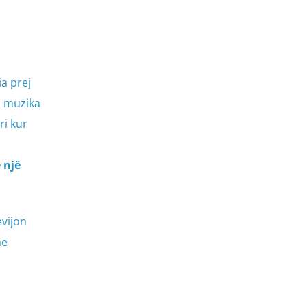
a prej
, muzika
ri kur
 një
evijon
he