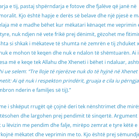
a e tij, pastaj shpërndarja e fotove dhe fjalëve që janë në
 moralit. Kjo është hapje e derës së belave dhe një pjesë e 
 Belaja më e madhe bëhet kur mëkatari kënaqet me veprimin 
tyre, nuk ndjen në vete frikë prej dënimit, gëzohet me fitim
hta si shkak i mëkateve të shumta në zemrën e tij zhduket 
, nuk e mohon të keqen dhe nuk e ndalon të shëmtuarën. Ai i 
esa më e keqe tek Allahu dhe Xheneti i bëhet i ndaluar, asht
jhi ue selem
:
“Tre lloje të njerëzve nuk do të hyjnë në Xhenet
metit: Ai që nuk i respekton prindërit, gruaja e cila iu përngj
 mbron nderin e familjes së tij).”
e i shkëput rrugët që çojnë deri tek nënshtrimet dhe mirës
tësohen dhe largohen prej pendimit të sinqertë. Argument 
ët u lëvizin me pendim dhe falje, mirëpo zemrat e tyre këtë e
ërkojnë mëkatet dhe veprimin me to. Kjo është prej sëmund