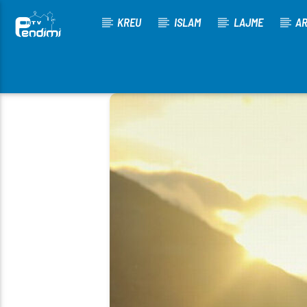
KREU
ISLAM
LAJME
AR
[There are no radio stations in the database]