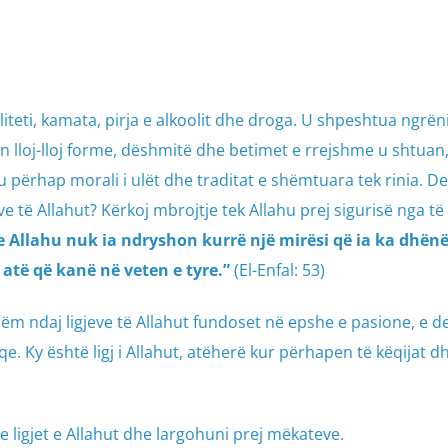
eti, kamata, pirja e alkoolit dhe droga. U shpeshtua ngrëni
lloj-lloj forme, dëshmitë dhe betimet e rrejshme u shtuan
 përhap morali i ulët dhe traditat e shëmtuara tek rinia. De
 të Allahut? Kërkoj mbrojtje tek Allahu prej sigurisë nga të
 Allahu nuk ia ndryshon kurrë një mirësi që ia ka dhënë
 atë që kanë në veten e tyre.”
(El-Enfal: 53)
m ndaj ligjeve të Allahut fundoset në epshe e pasione, e d
qe. Ky është ligj i Allahut, atëherë kur përhapen të këqijat d
me ligjet e Allahut dhe largohuni prej mëkateve.