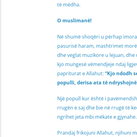
të mëdha.
O muslimanë!
Në shumë shoqëri u përhap imoralit
pasurisë haram, mashtrimet morën 
dhe veglat muzikore u lejuan, dhe u
kjo mungesë vëmendjeje ndaj ligjeve
papriturat e Allahut:
“
Kjo ndodh se
populli, derisa ata të ndryshojnë
Një popull kur është i pavëmendshë
rrugën e saj dhe bie në rrugë të ke
ngrihet jeta mbi mëkate e gjynahe.
Prandaj frikojuni Allahut, njihuni 