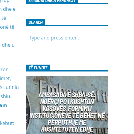
grup
EMISIONI DREJTPËRDREJT
n dhe e
 të
SEARCH
monë të
e dhe u
TË FUNDIT
rron
imet,
 Lutit iu
AMBASADA E SHBA-SË:
shiu.
NGËRÇI PO I KUSHTON
uam
KOSOVËS, FORMIMI I
INSTITUCIONEVE TË BËHET NË
PËRPUTHJE ME
nkebut:
KUSHTETUTËN EDHE