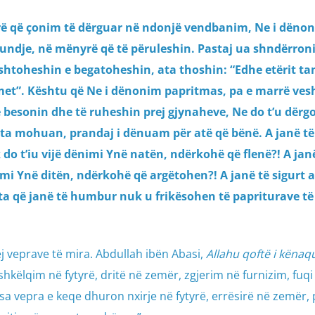
rë që çonim të dërguar në ndonjë vendbanim, Ne i dëno
undje, në mënyrë që të përuleshin. Pastaj ua shndërron
 shtoheshin e begatoheshin, ata thoshin: “Edhe etërit tan
met”. Kështu që Ne i dënonim papritmas, pa e marrë vesh
ë besonin dhe të ruheshin prej gjynaheve, Ne do t’u dër
ata mohuan, prandaj i dënuam për atë që bënë. A janë të
do t’iu vijë dënimi Ynë natën, ndërkohë që flenë?! A jan
nimi Ynë ditën, ndërkohë që argëtohen?! A janë të sigurt 
ta që janë të humbur nuk u frikësohen të papriturave të
j veprave të mira. Abdullah ibën Abasi,
Allahu qoftë i kënaq
këlqim në fytyrë, dritë në zemër, zgjerim në furnizim, fuqi
a vepra e keqe dhuron nxirje në fytyrë, errësirë në zemër,