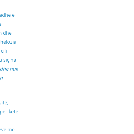
madhe e
e
in dhe
xhelozia
cili
u siç na
 dhe nuk
an
itë,
për këtë
jeve më