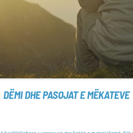
DËMI DHE PASOJAT E MËKATEVE