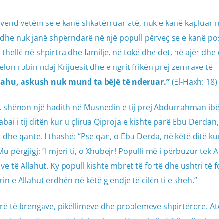
 vend vetëm se e kanë shkatërruar atë, nuk e kanë kapluar n
dhe nuk janë shpërndarë në një popull përveç se e kanë po
hellë në shpirtra dhe familje, në tokë dhe det, në ajër dhe qi
lon robin ndaj Krijuesit dhe e ngrit frikën prej zemrave të
llahu, askush nuk mund ta bëjë të nderuar.”
(El-Haxh: 18)
,
shënon një hadith në Musnedin e tij prej Abdurrahman ib
babai i tij ditën kur u çlirua Qiproja e kishte parë Ebu Derdan
r dhe qante. I thashë: “Pse qan, o Ebu Derda, në këtë ditë ku
 përgjigj: “I mjeri ti, o Xhubejr! Populli më i përbuzur tek A
ave të Allahut. Ky popull kishte mbret të fortë dhe ushtri të f
 e Allahut erdhën në këtë gjendje të cilën ti e sheh.”
rë të brengave, pikëllimeve dhe problemeve shpirtërore. At