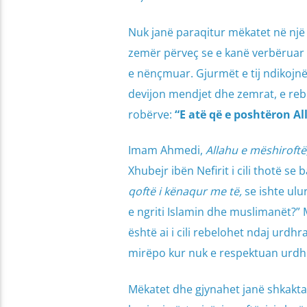
Nuk janë paraqitur mëkatet në një
zemër përveç se e kanë verbëruar 
e nënçmuar. Gjurmët e tij ndikojnë t
devijon mendjet dhe zemrat, e rebe
robërve:
“E atë që e poshtëron A
Imam Ahmedi,
Allahu e mëshiroftë
Xhubejr ibën Nefirit i cili thotë se 
qoftë i kënaqur me të,
se ishte ulu
e ngriti Islamin dhe muslimanët?” Mu
është ai i cili rebelohet ndaj urdhr
mirëpo kur nuk e respektuan urdhrin
Mëkatet dhe gjynahet janë shkakta