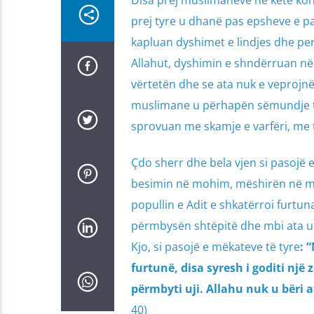
Disa prej muslimanëve në këtë ko
prej tyre u dhanë pas epsheve e pa
kapluan dyshimet e lindjes dhe perë
Allahut, dyshimin e shndërruan në
vërtetën dhe se ata nuk e veprojnë 
muslimane u përhapën sëmundje të
sprovuan me skamje e varfëri, me t
Çdo sherr dhe bela vjen si pasojë 
besimin në mohim, mëshirën në mal
popullin e Adit e shkatërroi furtuna
përmbysën shtëpitë dhe mbi ata u 
Kjo, si pasojë e mëkateve të tyre
: “
furtunë, disa syresh i goditi një z
përmbyti uji. Allahu nuk u bëri a
40)