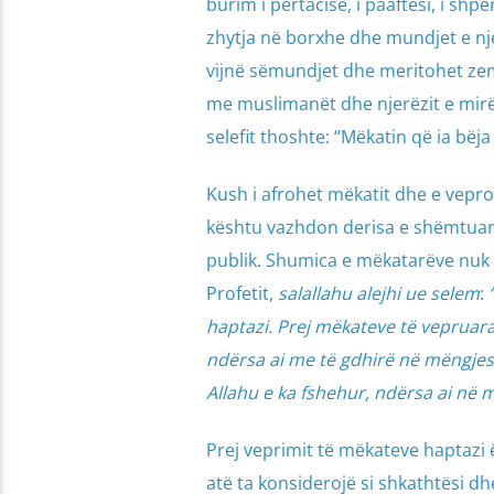
burim i përtacisë, i paaftësi, i shp
zhytja në borxhe dhe mundjet e nj
vijnë sëmundjet dhe meritohet zem
me muslimanët dhe njerëzit e mirë 
selefit thoshte: “Mëkatin që ia bëja
Kush i afrohet mëkatit dhe e vepron,
kështu vazhdon derisa e shëmtuara e
publik. Shumica e mëkatarëve nuk i
Profetit,
salallahu alejhi ue selem
:
haptazi. Prej mëkateve të vepruara
ndërsa ai me të gdhirë në mëngjes 
Allahu e ka fshehur, ndërsa ai në m
Prej veprimit të mëkateve haptazi ë
atë ta konsiderojë si shkathtësi d