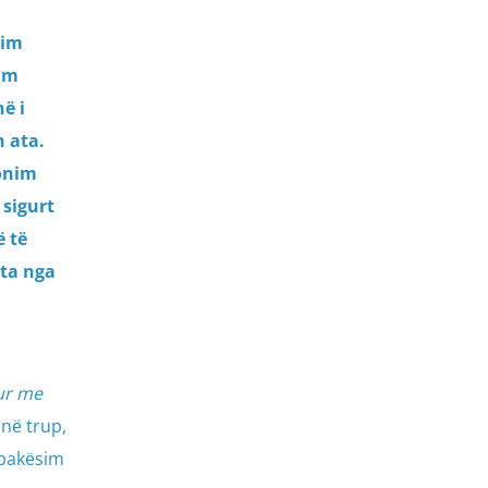
nim
im
ë i
 ata.
gonim
 sigurt
ë të
ata nga
ur me
 në trup,
 pakësim