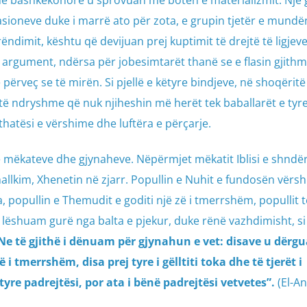
hë bashkëkohore u sprovuan me botën e materializmit. Një 
sioneve duke i marrë ato për zota, e grupin tjetër e mundë
ndimit, kështu që devijuan prej kuptimit të drejtë të ligjeve
 argument, ndërsa për jobesimtarët thanë se e flasin gjith
përveç se të mirën. Si pjellë e këtyre bindjeve, në shoqëritë
 ndryshme që nuk njiheshin më herët tek baballarët e tyr
hatësi e vërshime dhe luftëra e përçarje.
e mëkateve dhe gjynaheve. Nëpërmjet mëkatit Iblisi e shndë
lkim, Xhenetin në zjarr. Popullin e Nuhit e fundosën vërsh
, popullin e Themudit e goditi një zë i tmerrshëm, popullit të
lëshuam gurë nga balta e pjekur, duke rënë vazhdimisht, si 
Ne të gjithë i dënuam për gjynahun e vet: disave u dërg
ë i tmerrshëm, disa prej tyre i gëlltiti toka dhe të tjerët i
tyre padrejtësi, por ata i bënë padrejtësi vetvetes”.
(El-A