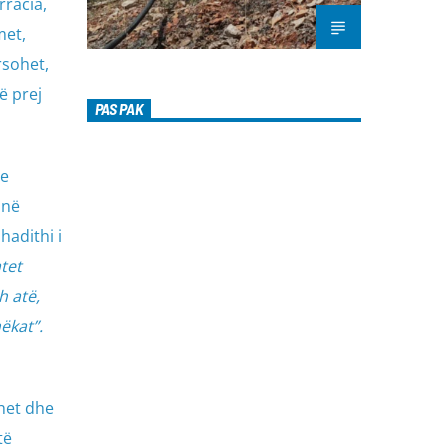
rracia,
met,
rsohet,
ë prej
PAS PAK
he
 në
hadithi i
tet
h atë,
ëkat”.
shet dhe
të