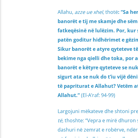
Allahu,
azze ue xhel,
thotë
: “
Sa he
banorët e tij me skamje dhe sëm
fatkeqësinë në lulëzim. Por, kur
patën goditur hidhërimet e gëzi
Sikur banorët e atyre qyteteve t
bekime nga qielli dhe toka, por 
banorët e këtyre qyteteve se nuk 
sigurt ata se nuk do t’iu vijë dë
të papriturat e Allahut? Vetëm a
Allahut.”
(El-A’raf: 94-99)
Largojuni mëkateve dhe shtoni pre
të,
thoshte: “Vepra e mirë dhuron sh
dashuri në zemrat e robërve, ndërs