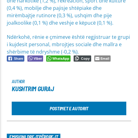
dhe narkotikë (1,2 %), rekreacion, sport dhe kulturë
(0,4 %), mobilje dhe pajisje shtëpiake dhe
mirëmbajtje rutinore (0,3 %), ushqim dhe pije
joalkoolike (0,1 %) dhe veshje e këpucë (0,1 %).
Ndërkohë, rënie e çmimeve është regjistruar te grupi
i kujdesit personal, mbrojtjes sociale dhe mallra e
shërbime të ndryshme (-0,2 %).
Viber
WhatsApp
Email
Share
Copy
AUTHOR
KUSHTRIM GURAJ
POSTIMET E AUTORIT
EMISIONI DREJTPËRDREJT