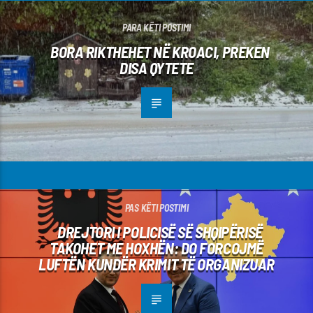
PARA KËTI POSTIMI
BORA RIKTHEHET NË KROACI, PREKEN
DISA QYTETE
PAS KËTI POSTIMI
DREJTORI I POLICISË SË SHQIPËRISË
TAKOHET ME HOXHËN: DO FORCOJMË
LUFTËN KUNDËR KRIMIT TË ORGANIZUAR