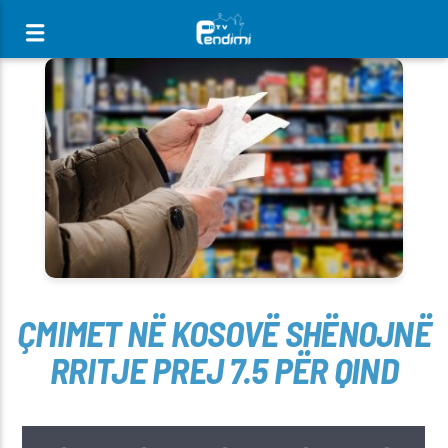
[There are no radio stations in the database]
ÇMIMET NË KOSOVË SHËNOJNË
RRITJE PREJ 7.5 PËR QIND