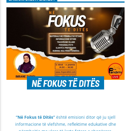
NË FOKUS TË DITËS
“Në Fokus të Ditës”
është emisioni ditor që ju sjell
informacione të vlefshme, reflektime edukative dhe