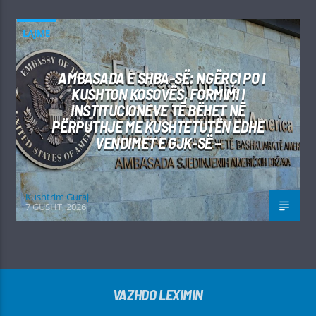
LAJME
AMBASADA E SHBA-SË: NGËRÇI PO I
KUSHTON KOSOVËS, FORMIMI I
INSTITUCIONEVE TË BËHET NË
PËRPUTHJE ME KUSHTETUTËN EDHE
VENDIMET E GJK-SË –
Kushtrim Guraj
7 GUSHT, 2026
VAZHDO LEXIMIN