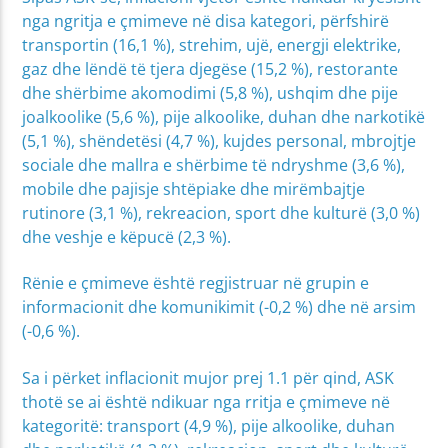
nga ngritja e çmimeve në disa kategori, përfshirë
transportin (16,1 %), strehim, ujë, energji elektrike,
gaz dhe lëndë të tjera djegëse (15,2 %), restorante
dhe shërbime akomodimi (5,8 %), ushqim dhe pije
joalkoolike (5,6 %), pije alkoolike, duhan dhe narkotikë
(5,1 %), shëndetësi (4,7 %), kujdes personal, mbrojtje
sociale dhe mallra e shërbime të ndryshme (3,6 %),
mobile dhe pajisje shtëpiake dhe mirëmbajtje
rutinore (3,1 %), rekreacion, sport dhe kulturë (3,0 %)
dhe veshje e këpucë (2,3 %).
Rënie e çmimeve është regjistruar në grupin e
informacionit dhe komunikimit (-0,2 %) dhe në arsim
(-0,6 %).
Sa i përket inflacionit mujor prej 1.1 për qind, ASK
thotë se ai është ndikuar nga rritja e çmimeve në
kategoritë: transport (4,9 %), pije alkoolike, duhan