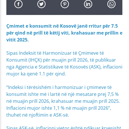
Çmimet e konsumit në Kosovë janë rritur për 7.5
për qind në prill të këtij viti, krahasuar me prillin e
vitit 2025.
Sipas Indeksit të Harmonizuar të Çmimeve të
Konsumit (IHÇK) për muajin prill 2026, të publikuar
nga Agjencia e Statistikave të Kosovës (ASK), inflacioni
mujor ka qenë 1.1 për qind.
“Indeksi i tërësishëm i harmonizuar i çmimeve të
konsumit ishte më i lartë në një mesatare prej 7,5 %
në muajin prill 2026, krahasuar me muajin prill 2025.
Inflacioni mujor ishte 1,1 % në muajin prill 2026”,
thuhet në njoftimin e ASK-së.
Sipas ASK-së, inflacioni vjetor është ndikuar kryesisht