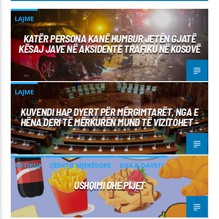
LAJME
KATËR PERSONA KANË HUMBUR JETËN GJATË
KËSAJ JAVE NË AKSIDENTE TRAFIKU NË KOSOVË
LAJME
KUVENDI HAP DYERT PËR MËRGIMTARËT, NGA E
HËNA DERI TË MËRKURËN MUND TË VIZITOHET –
ARTIKUJ
ÇËSHTJE MJEKËSORE
DIJA & DAVETI
USHQIMI DHE PIJET