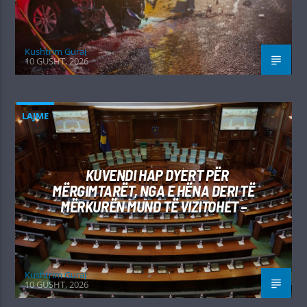
Kushtrim Guraj
10 GUSHT, 2026
LAJME
KUVENDI HAP DYERT PËR
MËRGIMTARËT, NGA E HËNA DERI TË
MËRKURËN MUND TË VIZITOHET –
Kushtrim Guraj
10 GUSHT, 2026