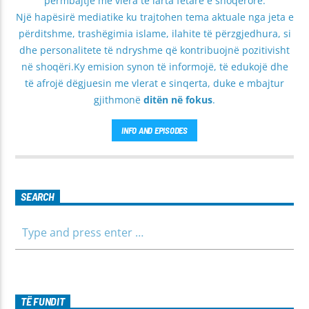
përmbajtje me vlera të larta fetare e shoqërore.
Një hapësirë mediatike ku trajtohen tema aktuale nga jeta e
përditshme, trashëgimia islame, ilahite të përzgjedhura, si
dhe personalitete të ndryshme që kontribuojnë pozitivisht
në shoqëri.Ky emision synon të informojë, të edukojë dhe
të afrojë dëgjuesin me vlerat e sinqerta, duke e mbajtur
gjithmonë
ditën në fokus
.
INFO AND EPISODES
SEARCH
TË FUNDIT