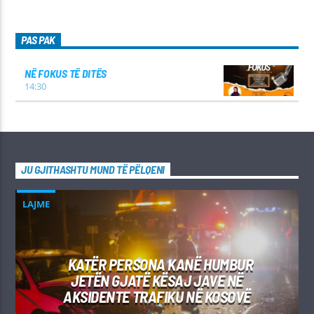
PAS PAK
NË FOKUS TË DITËS
14:30
JU GJITHASHTU MUND TË PËLQENI
LAJME
KATËR PERSONA KANË HUMBUR
JETËN GJATË KËSAJ JAVE NË
AKSIDENTE TRAFIKU NË KOSOVË