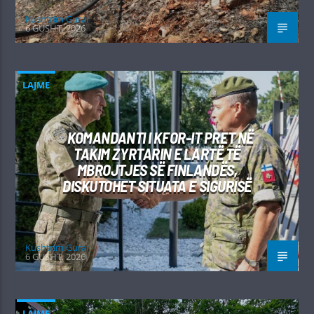
Kushtrim Guraj
6 GUSHT, 2026
LAJME
KOMANDANTI I KFOR-IT PRET NË
TAKIM ZYRTARIN E LARTË TË
MBROJTJES SË FINLANDËS,
DISKUTOHET SITUATA E SIGURISË
Kushtrim Guraj
6 GUSHT, 2026
LAJME