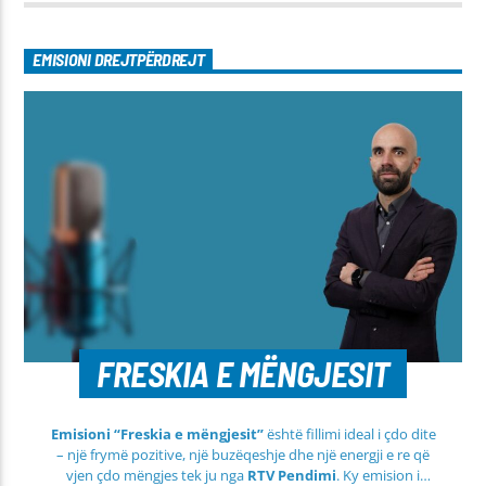
EMISIONI DREJTPËRDREJT
FRESKIA E MËNGJESIT
Emisioni “Freskia e mëngjesit”
është fillimi ideal i çdo dite
– një frymë pozitive, një buzëqeshje dhe një energji e re që
vjen çdo mëngjes tek ju nga
RTV Pendimi
. Ky emision i