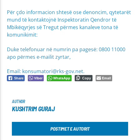
Për çdo informacion shtesë ose denoncim, qytetarët
mund të kontaktojnë Inspektoratin Qendror të
Mbikëqyrjes së Tregut përmes kanaleve tona të
komunikimit:
Duke telefonuar në numrin pa pagesë: 0800 11000
apo përmes e-mailit zyrtar,
Email: konsumatori@rks-gov.net.
Viber
WhatsApp
Email
Share
Copy
AUTHOR
KUSHTRIM GURAJ
POSTIMET E AUTORIT