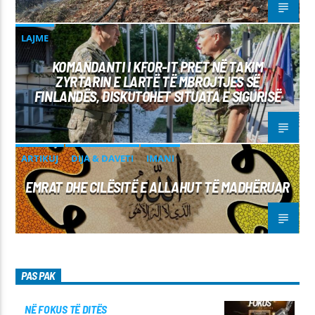
LAJME
KOMANDANTI I KFOR-IT PRET NË TAKIM
ZYRTARIN E LARTË TË MBROJTJES SË
FINLANDËS, DISKUTOHET SITUATA E SIGURISË
ARTIKUJ
DIJA & DAVETI
IMANI
EMRAT DHE CILËSITË E ALLAHUT TË MADHËRUAR
PAS PAK
NË FOKUS TË DITËS