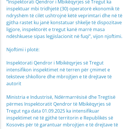
“Inspektorati Qendror i Mbikëqyrjes së Tregut ka
inspektuar mbi tridhjetë (30) operatorë ekonomik të
ndryshëm të cilët ushtrojnë këtë veprimtari dhe në të
gjitha rastet ku janë konstatuar shkelje të dispozitave
ligjore, inspektorët e tregut kanë marrë masa
ndëshkuese sipas legjislacionit në fuqi”, vijon njoftimi.
Njoftimi i plotë:
Inspektorati Qendror i Mbikëqyrjes së Tregut
intensifikon inspektimet në terren për çmimet e
teksteve shkollore dhe mbrojtjen e të drejtave të
autorit
Ministria e Industrisë, Ndërmarrësisë dhe Tregtisë
përmes Inspektoratit Qendror të Mbikëqyrjes së
Tregut nga data 01.09.2025 ka intensifikuar
inspektimet në të gjithë territorin e Republikës së
Kosovës për të garantuar mbrojtjen e të drejtave të