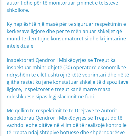
autorit dhe për të monitoruar çmimet e teksteve
shkollore.
Ky hap është një masë për të siguruar respektimin e
kërkesave ligjore dhe për të mënjanuar shkeljet që
mund të dëmtojnë konsumatorët si dhe krijimtarinë
intelektuale.
Inspektorati Qendror i Mbikëqyrjes së Tregut ka
inspektuar mbi tridhjetë (30) operatorë ekonomik të
ndryshëm të cilët ushtrojnë këtë veprimtari dhe në të
gjitha rastet ku janë konstatuar shkelje të dispozitave
ligjore, inspektorët e tregut kanë marrë masa
ndëshkuese sipas legjislacionit në fuqi.
Me qëllim të respektimit të të Drejtave të Autorit
Inspektorati Qendror i Mbikëqyrjes së Tregut do të
vazhdoj edhe ditëve në vijim që të realizojë kontrolle
të rrepta ndaj shtëpive botuese dhe shpërndarësve