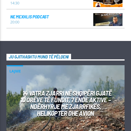
14:30
NE MEXHLIS PODCAST
20:00
JU GJITHASHTU MUND TË PËLQENI
LAJME
14 VATRA ZJARRI NË SHQIPËRI GJATË
10 ORËVE TË FUNDIT, 7 ENDE AKTIVE –
NDËRHYRJE ME ZJARRFIKËS,
HELIKOPTER DHE AVION