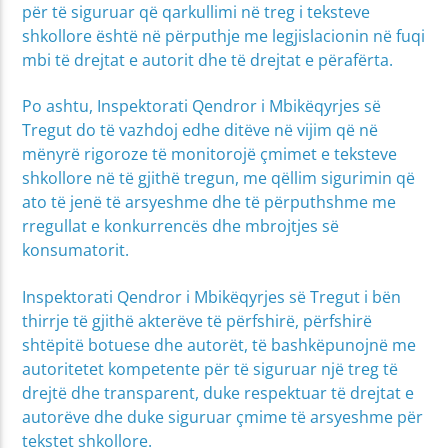
për të siguruar që qarkullimi në treg i teksteve
shkollore është në përputhje me legjislacionin në fuqi
mbi të drejtat e autorit dhe të drejtat e përafërta.
Po ashtu, Inspektorati Qendror i Mbikëqyrjes së
Tregut do të vazhdoj edhe ditëve në vijim që në
mënyrë rigoroze të monitorojë çmimet e teksteve
shkollore në të gjithë tregun, me qëllim sigurimin që
ato të jenë të arsyeshme dhe të përputhshme me
rregullat e konkurrencës dhe mbrojtjes së
konsumatorit.
Inspektorati Qendror i Mbikëqyrjes së Tregut i bën
thirrje të gjithë akterëve të përfshirë, përfshirë
shtëpitë botuese dhe autorët, të bashkëpunojnë me
autoritetet kompetente për të siguruar një treg të
drejtë dhe transparent, duke respektuar të drejtat e
autorëve dhe duke siguruar çmime të arsyeshme për
tekstet shkollore.