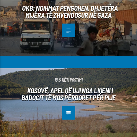
OKB: NDIHMAT PENGOHEN, DHJETËRA
MIJËRA TË ZHVENDOSUR NË GAZA
PAS KËTI POSTIMI
KOSOVË, APEL QË UJI NGA LIQENI I
BADOCIT TË MOS PËRDORET PËR PIJE