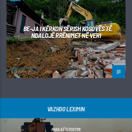
BE-JA I KËRKON SËRISH KOSOVËS TË
NDALOJË RRËNIMET NË VERI
Kushtrim Guraj
5 GUSHT, 2026
VAZHDO LEXIMIN
PARA KËTI POSTIMI