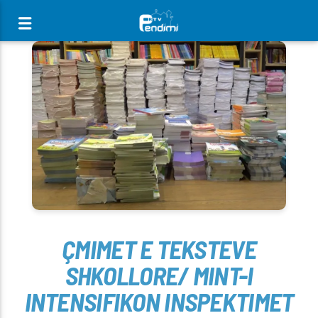
[There are no radio stations in the database]
ÇMIMET E TEKSTEVE
SHKOLLORE/ MINT-I
INTENSIFIKON INSPEKTIMET