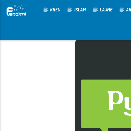
KREU
ISLAM
LAJME
AR
[There are no radio stations in the database]