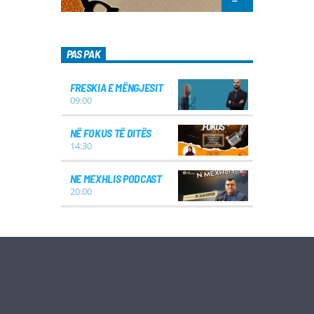
PAS PAK
FRESKIA E MËNGJESIT
09:00
NË FOKUS TË DITËS
14:30
NE MEXHLIS PODCAST
20:00