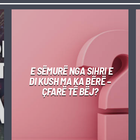
E SËMURË NGA SIHRI E
DI KUSH MA KA BËRË –
ÇFARË TË BËJ?