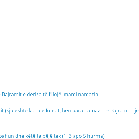
 Bajramit e derisa të fillojë imami namazin.
azit (kjo është koha e fundit; bën para namazit të Bajramit nj
bahun dhe këtë ta bëjë tek (1, 3 apo 5 hurma).