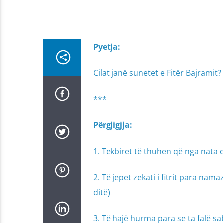
Pyetja:
Cilat janë sunetet e Fitër Bajramit?
***
Përgjigjja:
1. Tekbiret të thuhen që nga nata e
2. Të jepet zekati i fitrit para nam
ditë).
3. Të hajë hurma para se ta falë sa