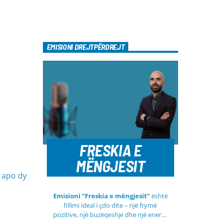
EMISIONI DREJTPËRDREJT
FRESKIA E
MËNGJESIT
ë apo dy
Emisioni “Freskia e mëngjesit”
është
fillimi ideal i çdo dite – një frymë
pozitive, një buzëqeshje dhe një energji