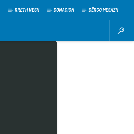
A
RRETH NESH
DONACION
DËRGO MESAZH