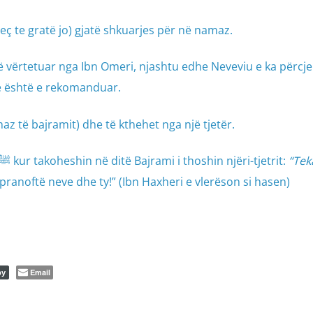
ç te gratë jo) gjatë shkuarjes për në namaz.
të vërtetuar nga Ibn Omeri, njashtu edhe Neveviu e ka përcjel
llë është e rekomanduar.
az të bajramit) dhe të kthehet nga një tjetër.
7. Shokët e të Dërguarit të Allahut ﷺ kur takoheshin në ditë Bajrami i thoshin njëri-tjetrit:
“Tek
 pranoftë neve dhe ty!” (Ibn Haxheri e vlerëson si hasen)
Email
py