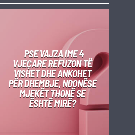
PSE VAJZA IME 4
VJEÇARE REFUZON TË
VISHET DHE ANKOHET
PËR DHEMBJE, NDONËSE
MJEKËT THONË SE
ËSHTË MIRË?