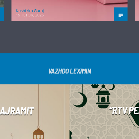
Kushtrim Guraj
19 TETOR, 2025
VAZHDO LEXIMIN
“RTV PE
BAJRAMIT