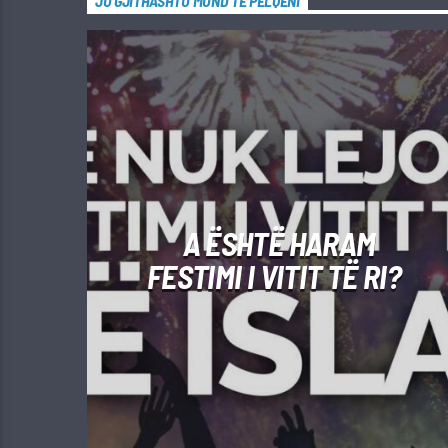
JU GJITHASHTU MUND TË PËLQENI
A ËSHTË HARAM
FESTIMI I VITIT TË RI?