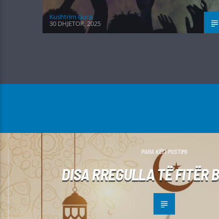
Kushtrim Guraj
30 DHJETOR, 2025
PARA KËTI POSTIMI
DISA RREGULLA TË FITËR 