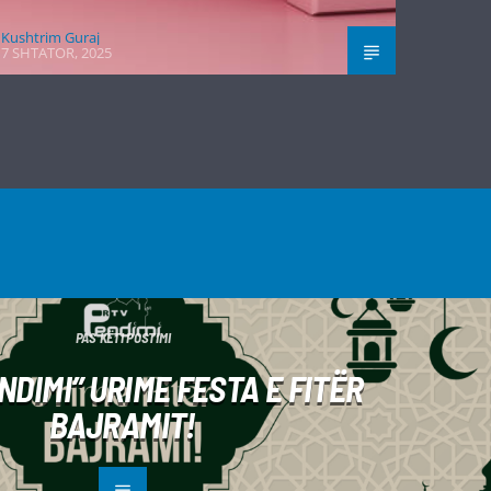
Kushtrim Guraj
7 SHTATOR, 2025
PAS KËTI POSTIMI
NDIMI” URIME FESTA E FITËR
BAJRAMIT!