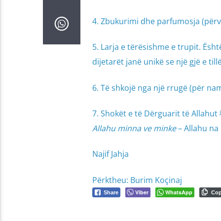
4. Zbukurimi dhe parfumosja (përve
5. Larja e tërësishme e trupit. Ësh
dijetarët janë unikë se një gjë e ti
6. Të shkojë nga një rrugë (për nam
Allahu minna ve minke
– Allahu na
Najif Jahja
Përktheu: Burim Koçinaj
Viber
WhatsApp
Share
Co