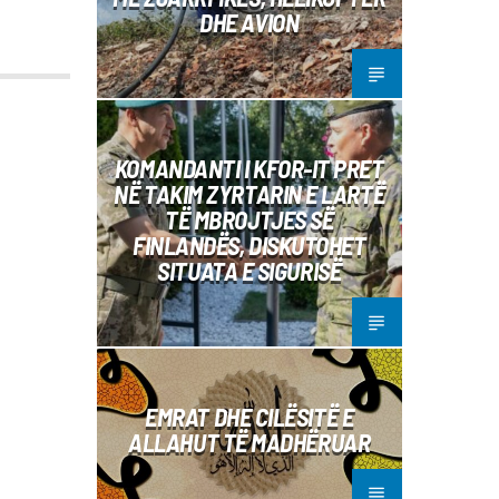
DHE AVION
KOMANDANTI I KFOR-IT PRET
NË TAKIM ZYRTARIN E LARTË
TË MBROJTJES SË
FINLANDËS, DISKUTOHET
SITUATA E SIGURISË
EMRAT DHE CILËSITË E
ALLAHUT TË MADHËRUAR