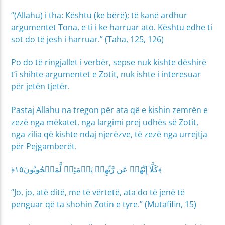
“(Allahu) i tha: Kështu (ke bërë); të kanë ardhur
argumentet Tona, e ti i ke harruar ato. Kështu edhe ti
sot do të jesh i harruar.” (Taha, 125, 126)
Po do të ringjallet i verbër, sepse nuk kishte dëshirë
t’i shihte argumentet e Zotit, nuk ishte i interesuar
për jetën tjetër.
Pastaj Allahu na tregon për ata që e kishin zemrën e
zezë nga mëkatet, nga largimi prej udhës së Zotit,
nga zilia që kishte ndaj njerëzve, të zezë nga urrejtja
për Pejgamberët.
﴿كَلَّآ إِنَّهُمۡ عَن رَّبِّهِمۡ يَوۡمَئِذٖ لَّمَحۡجُوبُونَ١٥﴾
“Jo, jo, atë ditë, me të vërtetë, ata do të jenë të
penguar që ta shohin Zotin e tyre.” (Mutafifin, 15)