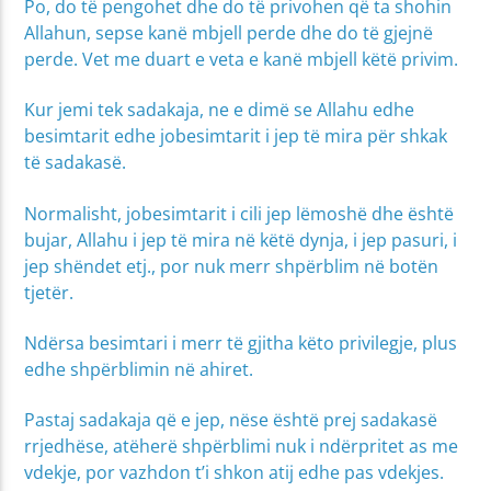
Po, do të pengohet dhe do të privohen që ta shohin
Allahun, sepse kanë mbjell perde dhe do të gjejnë
perde. Vet me duart e veta e kanë mbjell këtë privim.
Kur jemi tek sadakaja, ne e dimë se Allahu edhe
besimtarit edhe jobesimtarit i jep të mira për shkak
të sadakasë.
Normalisht, jobesimtarit i cili jep lëmoshë dhe është
bujar, Allahu i jep të mira në këtë dynja, i jep pasuri, i
jep shëndet etj., por nuk merr shpërblim në botën
tjetër.
Ndërsa besimtari i merr të gjitha këto privilegje, plus
edhe shpërblimin në ahiret.
Pastaj sadakaja që e jep, nëse është prej sadakasë
rrjedhëse, atëherë shpërblimi nuk i ndërpritet as me
vdekje, por vazhdon t’i shkon atij edhe pas vdekjes.