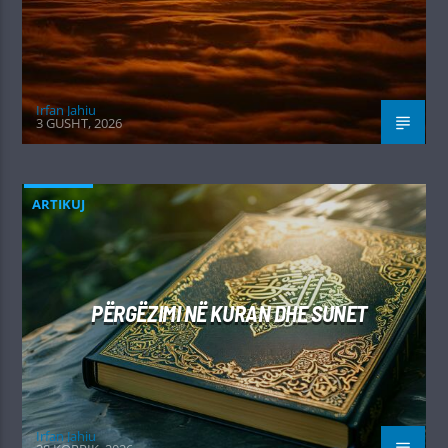
Irfan Jahiu
3 GUSHT, 2026
ARTIKUJ
PËRGËZIMI NË KURAN DHE SUNET
Irfan Jahiu