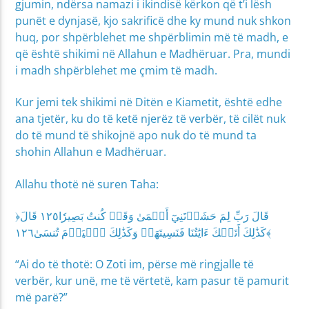
gjumin, ndërsa namazi i ikindisë kërkon që t’i lësh
punët e dynjasë, kjo sakrificë dhe ky mund nuk shkon
huq, por shpërblehet me shpërblimin më të madh, e
që është shikimi në Allahun e Madhëruar. Pra, mundi
i madh shpërblehet me çmim të madh.
Kur jemi tek shikimi në Ditën e Kiametit, është edhe
ana tjetër, ku do të ketë njerëz të verbër, të cilët nuk
do të mund të shikojnë apo nuk do të mund ta
shohin Allahun e Madhëruar.
Allahu thotë në suren Taha:
﴿قَالَ رَبِّ لِمَ حَشَرۡتَنِيٓ أَعۡمَىٰ وَقَدۡ كُنتُ بَصِيرٗا١٢٥ قَالَ
كَذَٰلِكَ أَتَتۡكَ ءَايَٰتُنَا فَنَسِيتَهَاۖ وَكَذَٰلِكَ ٱلۡيَوۡمَ تُنسَىٰ١٢٦﴾
“Ai do të thotë: O Zoti im, përse më ringjalle të
verbër, kur unë, me të vërtetë, kam pasur të pamurit
më parë?”