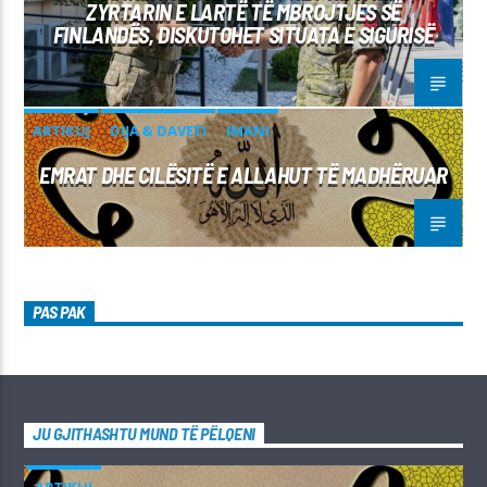
ZYRTARIN E LARTË TË MBROJTJES SË
FINLANDËS, DISKUTOHET SITUATA E SIGURISË
ARTIKUJ
DIJA & DAVETI
IMANI
EMRAT DHE CILËSITË E ALLAHUT TË MADHËRUAR
PAS PAK
JU GJITHASHTU MUND TË PËLQENI
ARTIKUJ