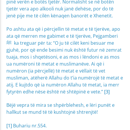
pinë verën e botës tjetër. Normalisht se në botën
tjetër vera apo alkooli nuk janë dehëse, por do të
jenë pije me të cilën kënaqen banorët e Xhenetit.
Po ashtu ata që i përcjellin të metat e të tjerëve, apo
ata që merren me gabimet e të tjerëve, Pejgamberi
ﷺ ka treguar për ta: “O ju të cilët keni besuar me
gjuhë, por që ende besimi nuk është futur në zemrat
tuaja, mos i shqetësoni, e as mos i lëndoni e as mos
ua numëroni të metat e muslimanëve. Ai që i
numëron (ia përcjellë) të metat e vëllait të vet
musliman, atëherë Allahu do t’ia numërojë të metat e
atij. E kujtdo që ia numëron Allahu të metat, ia merr
fytyrën edhe nëse është në shtëpinë e vete.”
[3]
Bëjë vepra të mira se shpërblehesh, e lëri punët e
hallkut se mund të të kushtojnë shtrenjtë!
[1]
Buhariu nr.554.