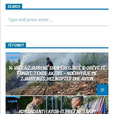
SEARCH
TË FUNDIT
LAJME
14 VATRA ZJARRI NË SHQIPËRI GJATË 10 ORËVE TË
FUNDIT, 7 ENDE AKTIVE – NDËRHYRJE ME
ZJARRFIKËS, HELIKOPTER DHE AVION
LAJME
KOMANDANTI I KFOR-IT PRET NË TAKIM