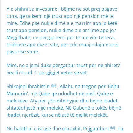
A e shihni sa investime i bëjmë ne sot prej pagave
tona, që ta kemi një trust apo një pension më të
mirë. Edhe pse nuk e dimë a e marrim apo jo këtë
trust apo pension, nuk e dimë a e arrijmë apo jo?
Megjithatë, ne përgatitemi për të me vite të tëra,
tridhjetë apo dyzet vite, për çdo muaj ndajmë prej
pasurisë sonë.
Mirë, ne a jemi duke përgatitur trust për në ahiret?
Secili mund t’i përgjigjet vetës së vet.
Shikojeni Ibrahimin ﷺ , Allahu na tregon për ‘Bejtu
Mamurin’, një Qabe që ndodhet në qiell. Qabe e
melekëve. Aty për çdo ditë hyjnë dhe bëjnë ibadet
shtatëdhjetë mijë melekë. Në Qabenë e tokës bëjnë
ibadet njerëzit, kurse në atë të qiellit melekët.
Në hadithin e israsë dhe miraxhit, Pejgamberi ﷺ na