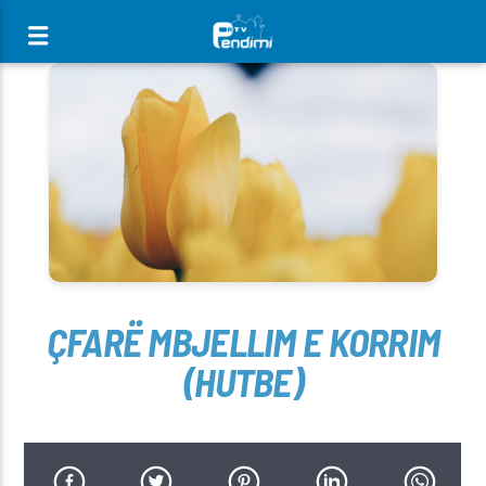
[There are no radio stations in the database]
ÇFARË MBJELLIM E KORRIM
(HUTBE)