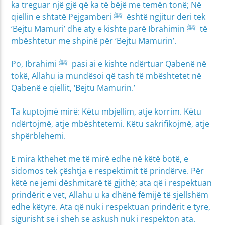
ka treguar një gjë që ka të bëjë me temën tonë; Në
qiellin e shtatë Pejgamberi ﷺ është ngjitur deri tek
‘Bejtu Mamuri’ dhe aty e kishte parë Ibrahimin ﷺ të
mbështetur me shpinë për ‘Bejtu Mamurin’.
Po, Ibrahimi ﷺ pasi ai e kishte ndërtuar Qabenë në
tokë, Allahu ia mundësoi që tash të mbështetet në
Qabenë e qiellit, ‘Bejtu Mamurin.’
Ta kuptojmë mirë: Këtu mbjellim, atje korrim. Këtu
ndërtojmë, atje mbështetemi. Këtu sakrifikojmë, atje
shpërblehemi.
E mira kthehet me të mirë edhe në këtë botë, e
sidomos tek çështja e respektimit të prindërve. Për
këtë ne jemi dëshmitarë të gjithë; ata që i respektuan
prindërit e vet, Allahu u ka dhënë fëmijë të sjellshëm
edhe këtyre. Ata që nuk i respektuan prindërit e tyre,
sigurisht se i sheh se askush nuk i respekton ata.