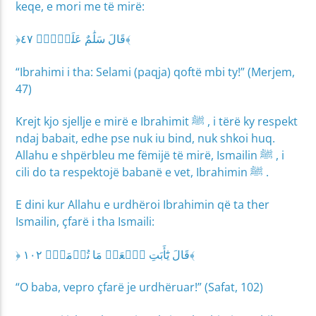
keqe, e mori me të mirë:
﴿قَالَ سَلَٰمٌ عَلَيۡكَۖ ٤٧﴾
“Ibrahimi i tha: Selami (paqja) qoftë mbi ty!” (Merjem,
47)
Krejt kjo sjellje e mirë e Ibrahimit ﷺ , i tërë ky respekt
ndaj babait, edhe pse nuk iu bind, nuk shkoi huq.
Allahu e shpërbleu me fëmijë të mirë, Ismailin ﷺ , i
cili do ta respektojë babanë e vet, Ibrahimin ﷺ .
E dini kur Allahu e urdhëroi Ibrahimin që ta ther
Ismailin, çfarë i tha Ismaili:
﴿ قَالَ يَٰٓأَبَتِ ٱفۡعَلۡ مَا تُؤۡمَرُۖ ١٠٢﴾
“O baba, vepro çfarë je urdhëruar!” (Safat, 102)