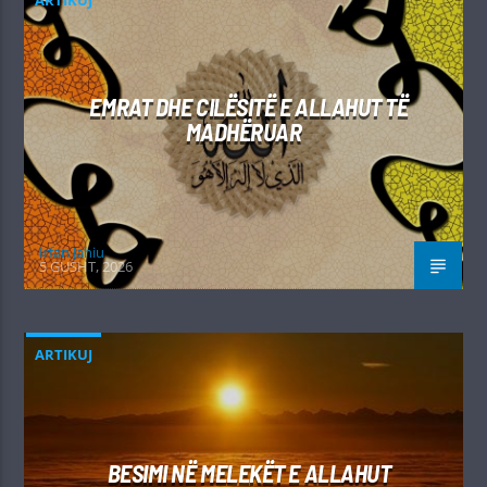
EMRAT DHE CILËSITË E ALLAHUT TË
MADHËRUAR
Irfan Jahiu
5 GUSHT, 2026
ARTIKUJ
BESIMI NË MELEKËT E ALLAHUT