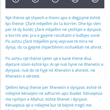
Një thënie që shpesh e themi apo e dëgjojmë është
kjo thënie: Çfarë mbjellim do ta korrim. Dhe kjo vlen
për të dy botët; çfarë mbjellim në çështjet e dynjasë,
e korrim atë, pra e gjejmë rezultatin e lodhjes sonë.
Po ashtu çfarë mbjellim prej veprave të mira në
dynja, do ta gjejmë shpërblimin inshaAllah në ahiret.
Po ashtu një thënie tjetër që e kanë thënë disa
dijetarë islam është kjo: Ai që nuk hynë në Xhenetin e
dynjasë, nuk do të hyjë në Xhenetin e ahiretit, në
Xhenetin e vërtetë.
Qëllimi kësaj thënie për Xhenetin e dynjasë, është të
ndiejmë kënaqësi në adhurim apo ibadet. Kënaqësia
me njohjen e Allahut, është Xhenet i dynjasë.
Kënaqësia që e ndiejmë kur të bëjmë tregti me