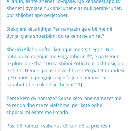
Allahun, është Xhenet i dynjasë. Kjo kënaqësi apo ky
Xhenet i dynjasë nuk shkruhet e as nuk përshkruhet,
por shijohet apo përjetohet.
Shikojeni këtë lidhje: Për namazin që e bëjmë në
dynja, çfarë shpërblimi do ta kemi në ahiret?
Xheriri (Allahu qoftë i kënaqur me të) tregon: Një
natë, duke ndenjur me Pejgamberin ﷺ, e pa Hënën
të plotë dhe tha: “Do ta shihni Zotin tuaj, ashtu siç po
e shihni Hënën: pa asnjë vështirësi. Po patët mundësi
që të mos ju pengojë asgjë faljen e namazit të
sabahut dhe të ikindisë, bëjeni.”
[1]
Përse këto dy namaze? Sepse këto janë namazet më
të rënda dhe më të vlefshme, për këtë edhe
shpërblimi është më i madh.
Pasi që namazi i sabahut kërkon që ta prishësh