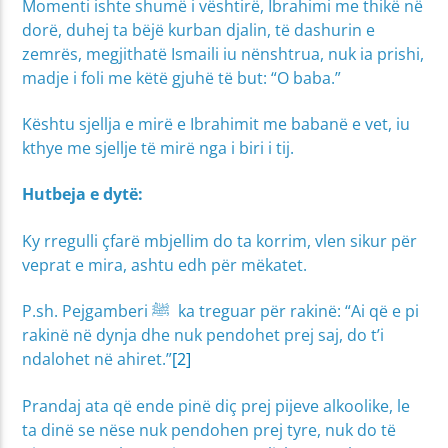
Momenti ishte shumë i vështirë, Ibrahimi me thikë në
dorë, duhej ta bëjë kurban djalin, të dashurin e
zemrës, megjithatë Ismaili iu nënshtrua, nuk ia prishi,
madje i foli me këtë gjuhë të but: “O baba.”
Kështu sjellja e mirë e Ibrahimit me babanë e vet, iu
kthye me sjellje të mirë nga i biri i tij.
Hutbeja e dytë:
Ky rregulli çfarë mbjellim do ta korrim, vlen sikur për
veprat e mira, ashtu edh për mëkatet.
P.sh. Pejgamberi ﷺ ka treguar për rakinë: “Ai që e pi
rakinë në dynja dhe nuk pendohet prej saj, do t’i
ndalohet në ahiret.”
[2]
Prandaj ata që ende pinë diç prej pijeve alkoolike, le
ta dinë se nëse nuk pendohen prej tyre, nuk do të