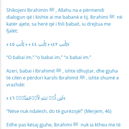
Shikojeni Ibrahimin ﷺ , Allahu na e përmendi
dialogun që i kishte ai me babanë e tij. Ibrahimi ﷺ në
katër ajete, sa herë që i foli babait, iu drejtua me
fjalët:
﴿ يَٰٓأَبَتِ ٤٢﴾ ﴿ يَٰٓأَبَتِ ٤٤ ﴾ ﴿ يَٰٓأَبَتِ ٤٥﴾
“O babai im,” “o babai im,” “o babai im.”
Azeri, babai i Ibrahimit ﷺ , ishte idhujtar, dhe gjuha
të cilën e përdori karshi Ibrahimit ﷺ , ishte shumë e
vrazhdë:
﴿ لَئِن لَّمۡ تَنتَهِ لَأَرۡجُمَنَّكَۖ ٤٦﴾
“Nëse nuk ndalesh, do të gurëzojë!” (Merjem, 46)
Edhe pas kësaj gjuhe, Ibrahimi ﷺ nuk ia ktheu me të