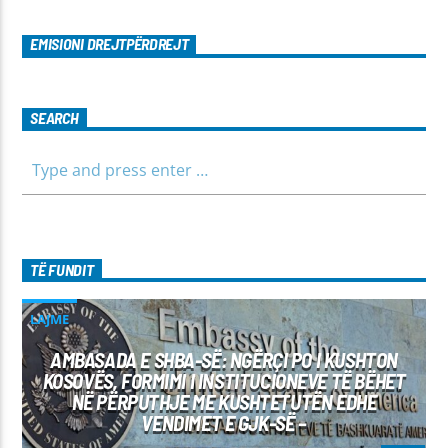
EMISIONI DREJTPËRDREJT
SEARCH
TË FUNDIT
LAJME
AMBASADA E SHBA-SË: NGËRÇI PO I KUSHTON
KOSOVËS, FORMIMI I INSTITUCIONEVE TË BËHET
NË PËRPUTHJE ME KUSHTETUTËN EDHE
VENDIMET E GJK-SË –