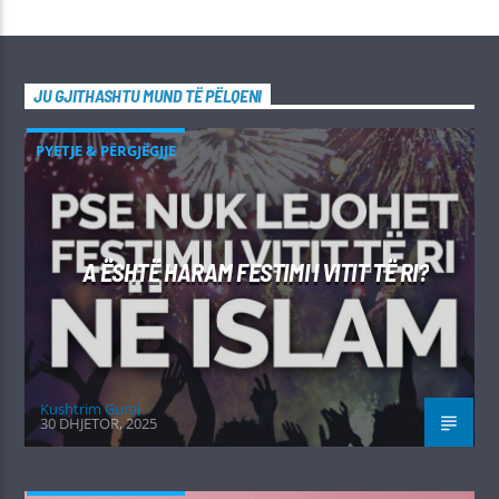
JU GJITHASHTU MUND TË PËLQENI
PYETJE & PËRGJËGJJE
A ËSHTË HARAM FESTIMI I VITIT TË RI?
Kushtrim Guraj
30 DHJETOR, 2025