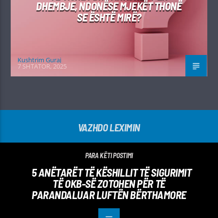
DHEMBJE, NDONËSE MJEKËT THONË
SE ËSHTË MIRË?
Kushtrim Guraj
7 SHTATOR, 2025
VAZHDO LEXIMIN
PARA KËTI POSTIMI
5 ANËTARËT TË KËSHILLIT TË SIGURIMIT
TË OKB-SË ZOTOHEN PËR TË
PARANDALUAR LUFTËN BËRTHAMORE