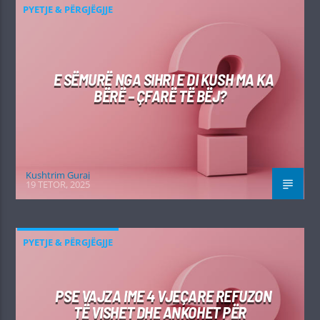
PYETJE & PËRGJËGJJE
E SËMURË NGA SIHRI E DI KUSH MA KA
BËRË – ÇFARË TË BËJ?
Kushtrim Guraj
19 TETOR, 2025
PYETJE & PËRGJËGJJE
PSE VAJZA IME 4 VJEÇARE REFUZON
TË VISHET DHE ANKOHET PËR