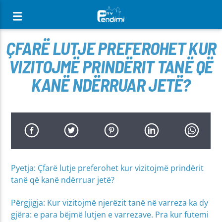
[There are no radio stations in the database]
ÇFARË LUTJE PREFEROHET KUR
VIZITOJMË PRINDËRIT TANË QË
KANË NDËRRUAR JETË?
Pyetja: Çfarë lutje preferohet kur vizitojmë prindërit
tanë që kanë ndërruar jetë?
Përgjigja: Kur vizitojmë njerëzit tanë në varreza ka dy
gjëra: e para bëjmë lutjen e varrezave. Pra kur futemi