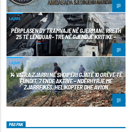
LAJME
PËRPLASEN DY TRAMVAJE NË GJERMANI, RRETH
25 TË LËNDUAR– TRE NË GJENDJE KRITIKE –
LAJME
14 VATRA ZJARRI NË SHQIPËRI GJATË 10 ORËVE TË
FUNDIT, 7 ENDE AKTIVE – NDËRHYRJE ME
ZJARRFIKËS, HELIKOPTER DHE AVION
PAS PAK