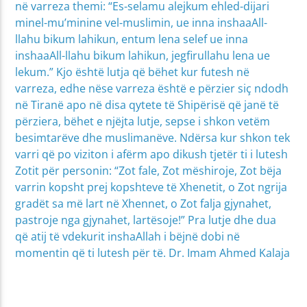
në varreza themi: “Es-selamu alejkum ehled-dijari
minel-mu’minine vel-muslimin, ue inna inshaaAll-
llahu bikum lahikun, entum lena selef ue inna
inshaaAll-llahu bikum lahikun, jegfirullahu lena ue
lekum.” Kjo është lutja që bëhet kur futesh në
varreza, edhe nëse varreza është e përzier siç ndodh
në Tiranë apo në disa qytete të Shipërisë që janë të
përziera, bëhet e njëjta lutje, sepse i shkon vetëm
besimtarëve dhe muslimanëve. Ndërsa kur shkon tek
varri që po viziton i afërm apo dikush tjetër ti i lutesh
Zotit për personin: “Zot fale, Zot mëshiroje, Zot bëja
varrin kopsht prej kopshteve të Xhenetit, o Zot ngrija
gradët sa më lart në Xhennet, o Zot falja gjynahet,
pastroje nga gjynahet, lartësoje!” Pra lutje dhe dua
që atij të vdekurit inshaAllah i bëjnë dobi në
momentin që ti lutesh për të. Dr. Imam Ahmed Kalaja