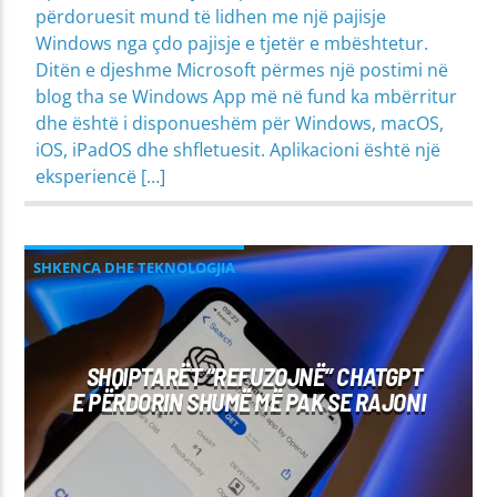
përdoruesit mund të lidhen me një pajisje
Windows nga çdo pajisje e tjetër e mbështetur.
Ditën e djeshme Microsoft përmes një postimi në
blog tha se Windows App më në fund ka mbërritur
dhe është i disponueshëm për Windows, macOS,
iOS, iPadOS dhe shfletuesit. Aplikacioni është një
eksperiencë […]
SHKENCA DHE TEKNOLOGJIA
SHQIPTARËT “REFUZOJNË” CHATGPT
E PËRDORIN SHUMË MË PAK SE RAJONI