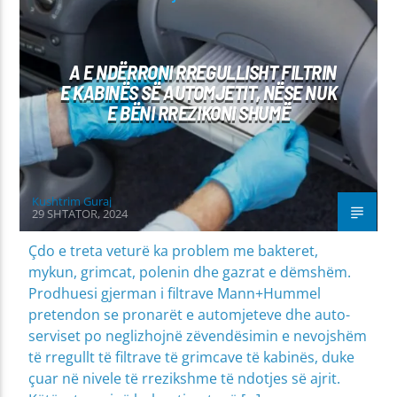
A E NDËRRONI RREGULLISHT FILTRIN
E KABINËS SË AUTOMJETIT, NËSE NUK
E BËNI RREZIKONI SHUMË
Kushtrim Guraj
29 SHTATOR, 2024
Çdo e treta veturë ka problem me bakteret,
mykun, grimcat, polenin dhe gazrat e dëmshëm.
Prodhuesi gjerman i filtrave Mann+Hummel
pretendon se pronarët e automjeteve dhe auto-
serviset po neglizhojnë zëvendësimin e nevojshëm
të rregullt të filtrave të grimcave të kabinës, duke
çuar në nivele të rrezikshme të ndotjes së ajrit.