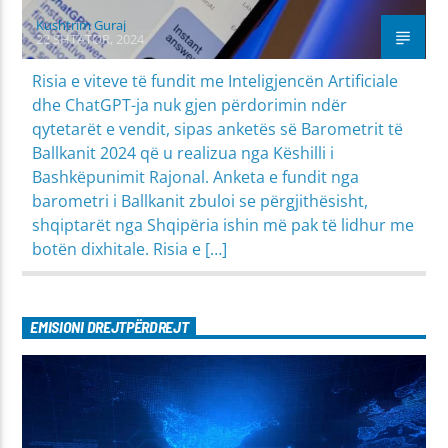
Kushtrim Guraj
22 SHTATOR, 2024
Risia e viteve të fundit me Inteligjencën Artificiale
dhe ChatGPT-ja nuk gjen përdorimin ndër
qytetarët e vendit, sipas anketës së Barometrit të
Ballkanit 2024 që u realizua nga Këshilli i
Bashkëpunimit Rajonal. Anketa e fundit nga
barometri i Ballkanit zbuloi se përgjithësisht,
shqiptarët nga Shqipëria ishin më pak të lidhur me
botën dixhitale. Risia e […]
EMISIONI DREJTPËRDREJT