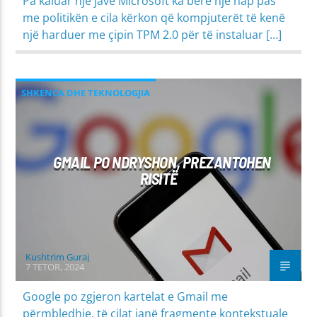
Pa kaluar një javë Microsoft ka bërë një hap pas
me politikën e cila kërkon që kompjuterët të kenë
një harduer me çipin TPM 2.0 për të instaluar […]
SHKENCA DHE TEKNOLOGJIA
GMAIL PO NDRYSHON, PREZANTOHEN
RISITË
Kushtrim Guraj
7 TETOR, 2024
Google po zgjeron kartelat e Gmail me
përmbledhje, të cilat janë fragmente kontekstuale