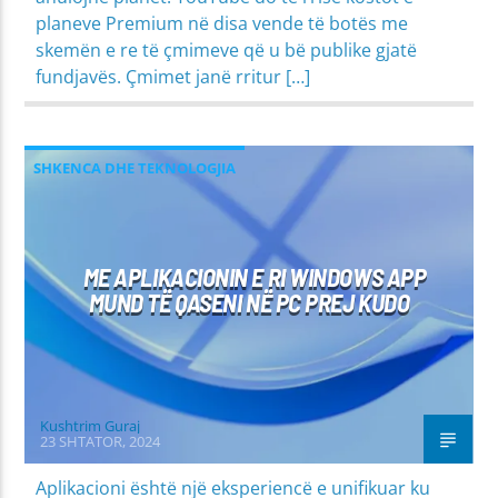
planeve Premium në disa vende të botës me
skemën e re të çmimeve që u bë publike gjatë
fundjavës. Çmimet janë rritur […]
SHKENCA DHE TEKNOLOGJIA
ME APLIKACIONIN E RI WINDOWS APP
MUND TË QASENI NË PC PREJ KUDO
Kushtrim Guraj
23 SHTATOR, 2024
Aplikacioni është një eksperiencë e unifikuar ku