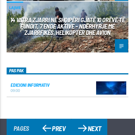
LAJME
14 VATRA ZJARRI NË SHQIPËRI GJATË 10 ORËVE TË
FUNDIT, 7 ENDE AKTIVE – NDËRHYRJE ME
ZJARRFIKËS, HELIKOPTER DHE AVION
PAS PAK
EDICIONI INFORMATIV
09:00
PREV
NEXT
PAGES