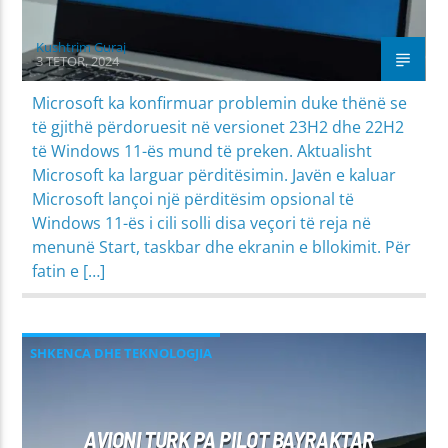
Kushtrim Guraj
3 TETOR, 2024
Microsoft ka konfirmuar problemin duke thënë se
të gjithë përdoruesit në versionet 23H2 dhe 22H2
të Windows 11-ës mund të preken. Aktualisht
Microsoft ka larguar përditësimin. Javën e kaluar
Microsoft lançoi një përditësim opsional të
Windows 11-ës i cili solli disa veçori të reja në
menunë Start, taskbar dhe ekranin e bllokimit. Për
fatin e […]
SHKENCA DHE TEKNOLOGJIA
AVIONI TURK PA PILOT BAYRAKTAR