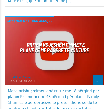
Këtë e tregojnë hulumtimet më […]
SHKENCA DHE TEKNOLOGJIA
RRITEN NDJESHËM ÇMIMET E
PLANEVE ME PAGESË TË YOUTUBE
Kushtrim Guraj
25 SHTATOR, 2024
Mesatarisht çmimet janë rritur me 18 përqind për
planin Premium dhe 43 përqind për planet Family.
Shumica e përdoruesve të prekur thonë se do të
anulojnë planet. YouTube do të rrisë kostot e