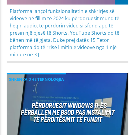
Platforma lançoi funksionalitetin e shkrirjes së
videove në fillim të 2024 ku përdoruesit mund të
heqin audio, të përdorin video si sfond apo të
presin një pjesë të Shorts. YouTube Shorts do të
bëhen më të gjata. Duke prej datës 15 Tetor
platforma do të rrisë limitin e videove nga 1 një
minutë në 3 […]
SHKENCA DHE TEKNOLOGJIA
PËRDORUESIT WINDOWS 11-ËS
PËRBALLEN ME BSOD PAS INSTALIMIT
TË PËRDITËSIMIT TË FUNDIT