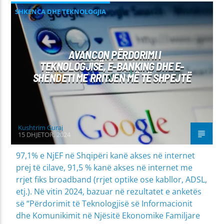
SHKENCA DHE TEKNOLOGJIA
AVANCON PËRDORIMI I
TEKNOLOGJISË, E-BANKING DHE E-
SHËNDETI ME RRITJEN MË TË SHPEJTË
Kushtrim Guraj
15 DHJETOR, 2024
97,1% e NjEF në Shqipëri kanë akses në internet
prej të cilave, 91,5 % kanë akses në internet me
rrjet fiks broadband (rrjet optike ose kabllor, ADSL,
etj.). Në vitin 2024, bazuar në rezultatet e anketës
së “Përdorimit të Teknologjisë së Informacionit
dhe Komunikimit në Njësitë Ekonomike Familjare