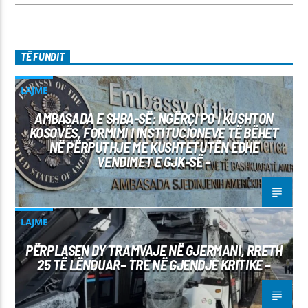
TË FUNDIT
LAJME
AMBASADA E SHBA-SË: NGËRÇI PO I KUSHTON
KOSOVËS, FORMIMI I INSTITUCIONEVE TË BËHET
NË PËRPUTHJE ME KUSHTETUTËN EDHE
VENDIMET E GJK-SË –
LAJME
PËRPLASEN DY TRAMVAJE NË GJERMANI, RRETH
25 TË LËNDUAR– TRE NË GJENDJE KRITIKE –