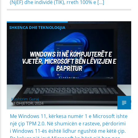
(NjEF) dhe individë (TIK), rreth 100% e […]
SHKENCA DHE TEKNOLOGJIA
WINDOWS 11 NË KOMPJUTERËT E
VJETËR, MICROSOFT BËN LËVIZJEN E
PAPRITUR
Kushtrim Guraj
11 DHJETOR, 2024
Me Windows 11, kërkesa numër 1 e Microsoft ishte
një çip TPM 2.0. Në shumicën e rasteve, përdorimi
i Windows 11-ës është lidhur ngushtë me këtë çip.