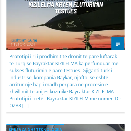
KIZILELMA KRYEN FLUTURIMIN
TESTUES
Kushtrim Guraj
1 TETOR, 2024
Prototipi i ri i prodhimit të dronit të parë luftarak
të Turqisë Bayraktar KIZILELMA ka përfunduar me
sukses fluturimin e parë testues. Gjiganti turk i
industrisë, kompania Baykar, njoftoi se është
arritur një hap i madh përpara në procesin e
zhvillimit të anijes kozmike Bayraktar KIZILELMA.
Prototipi i tretë i Bayraktar KIZILELM me numër TC-
OZB3 […]
SHKENCA DHE TEKNOLOGJIA