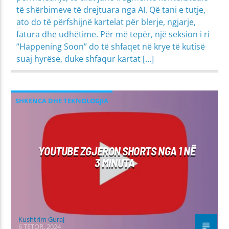
të shërbimeve të drejtuara nga AI. Që tani e tutje,
ato do të përfshijnë kartelat për blerje, ngjarje,
fatura dhe udhëtime. Për më tepër, një seksion i ri
“Happening Soon” do të shfaqet në krye të kutisë
suaj hyrëse, duke shfaqur kartat […]
SHKENCA DHE TEKNOLOGJIA
YOUTUBE ZGJERON SHORTS NGA 1 NË
3 MINUTA
Kushtrim Guraj
6 TETOR, 2024