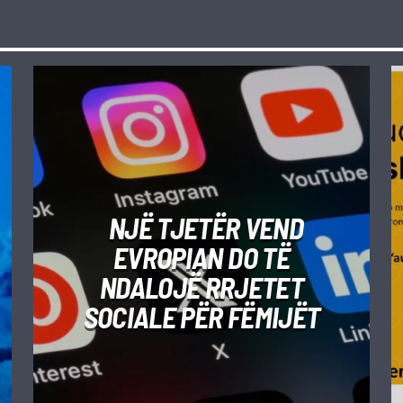
NJË TJETËR VEND
EVROPIAN DO TË
NDALOJË RRJETET
SOCIALE PËR FËMIJËT