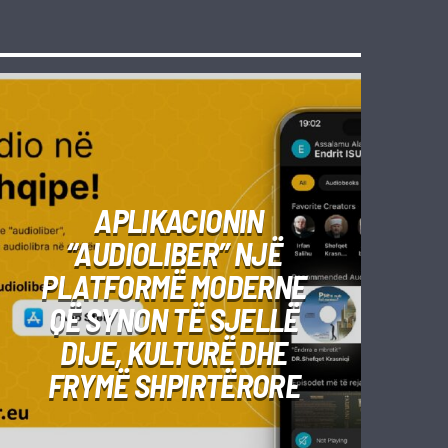
APLIKACIONIN
“AUDIOLIBER” NJË
PLATFORMË MODERNE
QË SYNON TË SJELLË
DIJE, KULTURË DHE
FRYMË SHPIRTËRORE