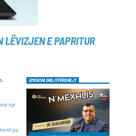
N LËVIZJEN E PAPRITUR
e,
EMISIONI DREJTPËRDREJT
enë një
terët pa