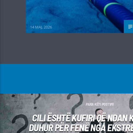
Kushtrim Guraj
14 MAJ, 2026
PARA KËTI POSTIMI
CILI ËSHTË KUFIRI QË NDAN 
DUHUR PËR FENË NGA EKSTR