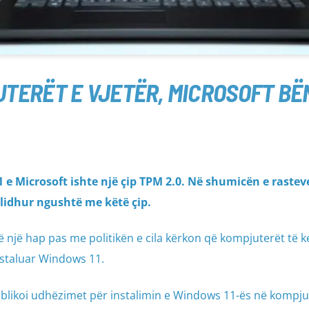
TERËT E VJETËR, MICROSOFT BË
 Microsoft ishte një çip TPM 2.0. Në shumicën e rastev
lidhur ngushtë me këtë çip.
ë një hap pas me politikën e cila kërkon që kompjuterët të k
nstaluar Windows 11.
ublikoi udhëzimet për instalimin e Windows 11-ës në kompju