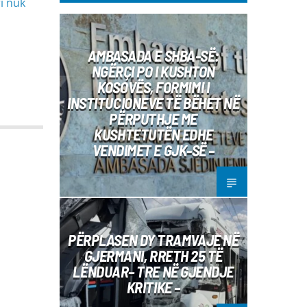
i nuk
AMBASADA E SHBA-SË:
NGËRÇI PO I KUSHTON
KOSOVËS, FORMIMI I
INSTITUCIONEVE TË BËHET NË
PËRPUTHJE ME
KUSHTETUTËN EDHE
VENDIMET E GJK-SË –
PËRPLASEN DY TRAMVAJE NË
GJERMANI, RRETH 25 TË
LËNDUAR– TRE NË GJENDJE
KRITIKE –