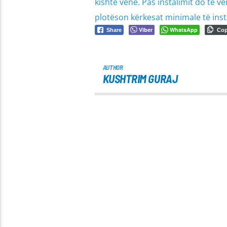
kishte vënë. Pas instalimit do të v
plotëson kërkesat minimale të inst
Viber
WhatsApp
Share
Co
AUTHOR
KUSHTRIM GURAJ