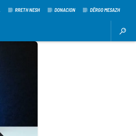
A
RRETH NESH
DONACION
DËRGO MESAZH