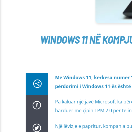
WINDOWS 11 NË KOMPJU
Me Windows 11, kërkesa numër 1 e
përdorimi i Windows 11-ës është 
Pa kaluar një javë Microsoft ka bër
harduer me çipin TPM 2.0 për të i
Një lëvizje e papritur, kompania p