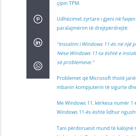
çipin TPM.
Udhëzimet zyrtare i gjeni në faqen
paralajmërim të drejtpërdrejtë:
“Instalimi i Windows 11-ës në një 
Nëse Windows 11-ta është e instalu
së problemeve.”
Problemet që Microsoft thotë janë
mbanin kompjuterin të sigurte dh
Me Windows 11, kërkesa numër 1 e 
Windows 11-ës është lidhur ngusht
Tani përdoruesit mund të kalojnë 