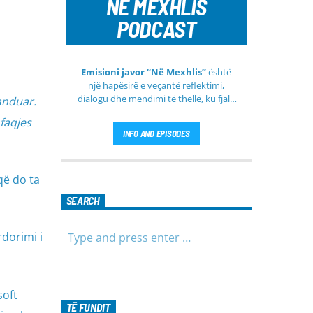
NE MEXHLIS
PODCAST
Emisioni javor “Në Mexhlis”
është
një hapësirë e veçantë reflektimi,
dialogu dhe mendimi të thellë, ku fjala
anduar.
e urtë dhe diskutimi i sinqertë marrin
faqjes
kuptim të veçantë. Ky emision
INFO AND EPISODES
transmetohet
drejtpërdrejt çdo të
martë
, duke sjellë tek publiku një
formë komunikimi të hapur, të qetë
që do ta
dhe shumë përmbajtësore
SEARCH
dorimi i
soft
TË FUNDIT