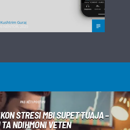
Kushtrim Guraj
6 NËNTOR, 2025
PAS KËTI POSTIMI
KON STRESI MBI SUPET TUAJA –
I TA NDIHMONI VETEN