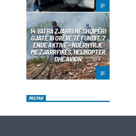
14 VATRA ZJARRI NË SHQIPËRI
GJATË 10 ORËVE TË FUNDIT, 7
ENDE AKTIVE – NDËRHYRJE
ME ZJARRFIKËS, HELIKOPTER
DHE AVION
PAS PAK