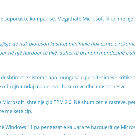
 e suportit të kompanisë. Megjithatë Microsoft fillon me një
pajisje që nuk plotëson kushtet minimale nuk është e rekom
ar në një harduer të tillë, duhet të pranoni mundësinë e sh
 dështimet e sistemit apo mungesa e përditësimeve kritike 
e mbrojtur ndaj maluerëve, hakërreve dhe mashtruesve.
Microsoft ishte një çip TPM 2.0. Në shumicën e rasteve, për
ë me këtë çip.
në Windows 11 pa pengesat e kaluara të harduerit që Micro