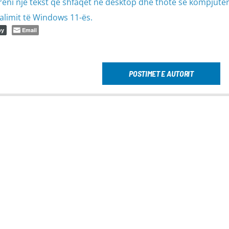
ëreni një tekst që shfaqet në desktop dhe thotë se kompjuter
alimit të Windows 11-ës.
Email
py
POSTIMET E AUTORIT