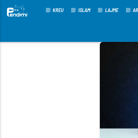
KREU
ISLAM
LAJME
AR
[There are no radio stations in the database]