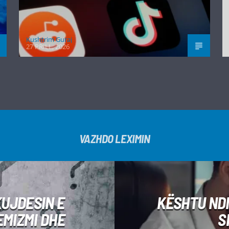
Kushtrim Guraj
27 PRILL, 2026
VAZHDO LEXIMIN
KUJDESIN E
KËSHTU NDI
EMIZMI DHE
S