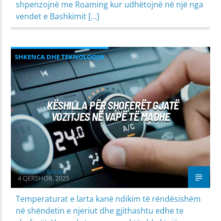
shpenzojnë me Roaming kur udhëtojnë në një nga
vendet e Bashkimit […]
SHKENCA DHE TEKNOLOGJIA
KËSHILLA PËR SHOFERËT GJATË
VOZITJES NË VAPË TË MADHE
Kushtrim Guraj
4 QERSHOR, 2025
Temperaturat e larta kanë ndikim të rëndësishëm
në shëndetin e njeriut dhe gjithashtu edhe te