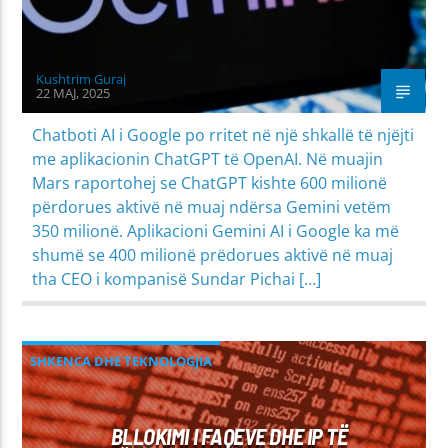
Kushtrim Guraj
22 MAJ, 2025
Chatboti AI i Google po rritet në një shkallë të njëjti
me aplikacionin ChatGPT të OpenAI. Në muajin
Mars raportohej se ChatGPT kishte 600 milionë
përdorues aktivë në muaj ndërsa Gemini vetëm
350 milionë. Aplikacioni Gemini AI i Google ka më
shumë se 400 milionë prëdorues aktivë në muaj
tha CEO i kompanisë Sundar Pichai […]
SHKENCA DHE TEKNOLOGJIA
BLLOKIMI I FAQEVE DHE IP TË