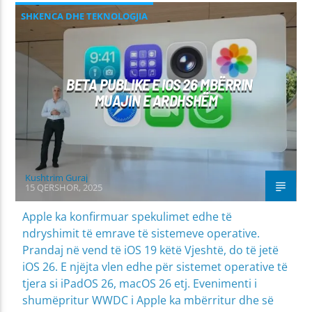
SHKENCA DHE TEKNOLOGJIA
BETA PUBLIKE E IOS 26 MBËRRIN
MUAJIN E ARDHSHËM
Kushtrim Guraj
15 QERSHOR, 2025
Apple ka konfirmuar spekulimet edhe të
ndryshimit të emrave të sistemeve operative.
Prandaj në vend të iOS 19 këtë Vjeshtë, do të jetë
iOS 26. E njëjta vlen edhe për sistemet operative të
tjera si iPadOS 26, macOS 26 etj. Evenimenti i
shumëpritur WWDC i Apple ka mbërritur dhe së