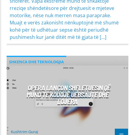
shoferët. Vapa ekstreme mund të shkaktojë
rreziqe shëndetësore për drejtuesit e mjeteve
motorike, nëse nuk merren masa paraprake.
Muajt e verës zakonisht nënkuptojnë më shumë
kohë për të udhëtuar sepse është periudhë
pushimesh kur janë ditët më të gjata të […]
SHKENCA DHE TEKNOLOGJIA
OPERA LANÇON SHFLETUESIN QË
MUND TË KODOJË UEBSAJTE DHE
LOJËRA
Kushtrim Guraj