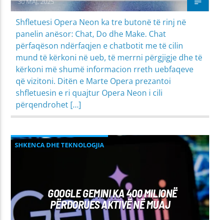
30 MAJ, 2025
Shfletuesi Opera Neon ka tre butonë të rinj në
panelin anësor: Chat, Do dhe Make. Chat
përfaqëson ndërfaqjen e chatbotit me të cilin
mund të kërkoni në ueb, të merrni përgjigje dhe të
kërkoni më shumë informacion rreth uebfaqeve
që vizitoni. Ditën e Marte Opera prezantoi
shfletuesin e ri quajtur Opera Neon i cili
përqendrohet […]
SHKENCA DHE TEKNOLOGJIA
GOOGLE GEMINI KA 400 MILIONË
PËRDORUES AKTIVË NË MUAJ