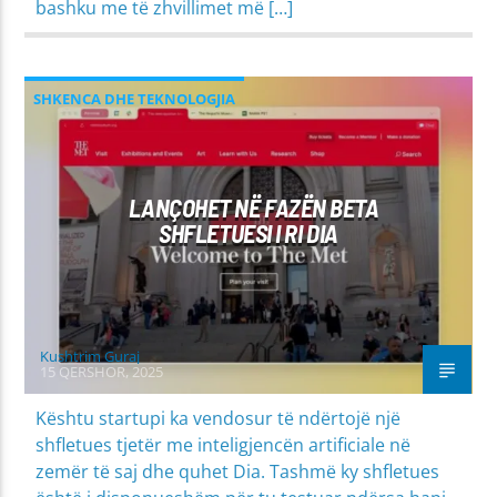
bashku me të zhvillimet më […]
SHKENCA DHE TEKNOLOGJIA
LANÇOHET NË FAZËN BETA
SHFLETUESI I RI DIA
Kushtrim Guraj
15 QERSHOR, 2025
Kështu startupi ka vendosur të ndërtojë një
shfletues tjetër me inteligjencën artificiale në
zemër të saj dhe quhet Dia. Tashmë ky shfletues