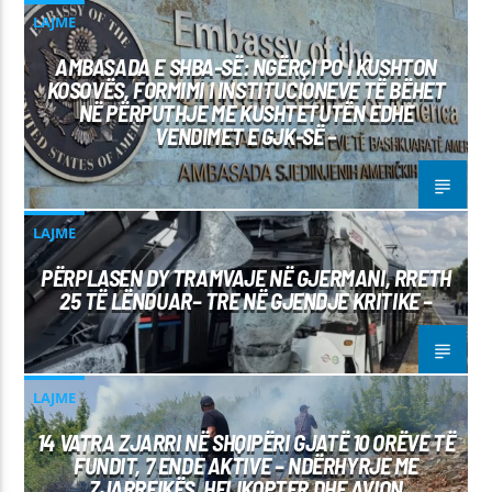
LAJME
AMBASADA E SHBA-SË: NGËRÇI PO I KUSHTON
KOSOVËS, FORMIMI I INSTITUCIONEVE TË BËHET
NË PËRPUTHJE ME KUSHTETUTËN EDHE
VENDIMET E GJK-SË –
LAJME
PËRPLASEN DY TRAMVAJE NË GJERMANI, RRETH
25 TË LËNDUAR– TRE NË GJENDJE KRITIKE –
LAJME
14 VATRA ZJARRI NË SHQIPËRI GJATË 10 ORËVE TË
FUNDIT, 7 ENDE AKTIVE – NDËRHYRJE ME
ZJARRFIKËS, HELIKOPTER DHE AVION