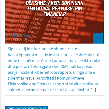
DËMSHME, AKEP: DOMINUAN
TENTATIVAT PËR MASHTRIM
FINANCIAR
Kushtrim Guraj
18 MAJ, 2025
Sipas këtij institucioni në shumë raste
bashkëpunimi mes dy institucioneve është shtrirë
edhe te sipërmarrësit e komunikimeve elektronike
dhe postare teksa gjatë vitit 2024 nuk ka pasur
asnjë incident kibernetik të raportuar nga ana e
sipërmarrësve. Autoriteti i Komunikimeve
Elektronike dhe Postare raportoi se vitin e shkuar
sulmet kibernetike për të cilat i është dashur […]
EMISIONI DREJTPËRDREJT