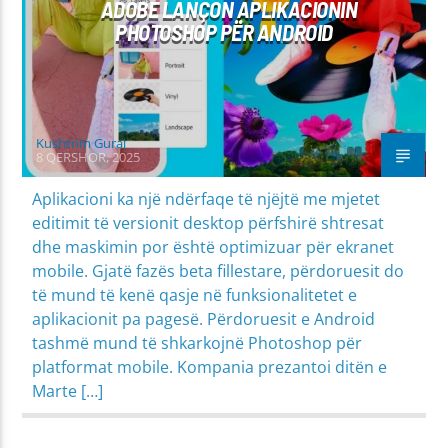
ADOBE LANÇON APLIKACIONIN
PHOTOSHOP PËR ANDROID
Kushtrim Guraj
8 QERSHOR, 2025
Aplikacioni ka një ndërfaqe të njëjtë me mjetet
editimit të versionit desktop përfshirë shtresat
dhe maskimin por është optimizuar për ekranet
mobile. Gjatë fazës beta fillestare, përdoruesit do
të mund të kenë qasje në funksionalitetet e
aplikacionit pa pagesë. Përdoruesit e Android
tashmë mund të shkarkojnë Photoshop për
platformat mobile. Kompania prezantoi ditën e
Marte […]