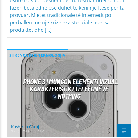
është i disponueshëm për tu testuar ndërsa hapi
fazën beta edhe pse duhet të keni një ftesë për ta
provuar. Mjetet tradicionale të internetit po
përballen me një krizë ekzistenciale ndërsa
produktet dhe […]
SHKENCA DHE TEKNOLOGJIA
PHONE 3 I MUNGON ELEMENTI VIZUAL
KARAKTERISTIK I TELEFONËVE
NOTHING
Kushtrim Guraj
12 QERSHOR, 2025