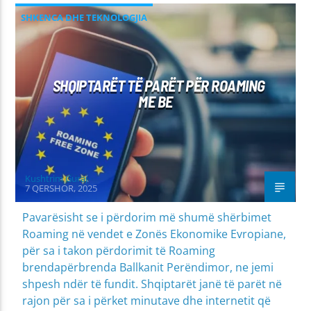
SHKENCA DHE TEKNOLOGJIA
SHQIPTARËT TË PARËT PËR ROAMING
ME BE
Kushtrim Guraj
7 QERSHOR, 2025
Pavarësisht se i përdorim më shumë shërbimet
Roaming në vendet e Zonës Ekonomike Evropiane,
për sa i takon përdorimit të Roaming
brendapërbrenda Ballkanit Perëndimor, ne jemi
shpesh ndër të fundit. Shqiptarët janë të parët në
rajon për sa i përket minutave dhe internetit që