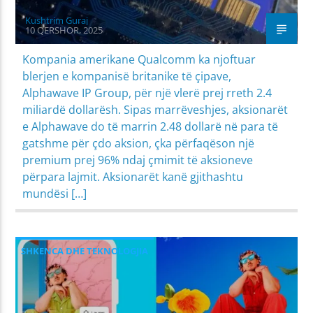
Kushtrim Guraj
10 QERSHOR, 2025
Kompania amerikane Qualcomm ka njoftuar
blerjen e kompanisë britanike të çipave,
Alphawave IP Group, për një vlerë prej rreth 2.4
miliardë dollarësh. Sipas marrëveshjes, aksionarët
e Alphawave do të marrin 2.48 dollarë në para të
gatshme për çdo aksion, çka përfaqëson një
premium prej 96% ndaj çmimit të aksioneve
përpara lajmit. Aksionarët kanë gjithashtu
mundësi […]
SHKENCA DHE TEKNOLOGJIA