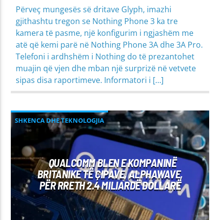
Përveç mungesës së dritave Glyph, imazhi
gjithashtu tregon se Nothing Phone 3 ka tre
kamera të pasme, një konfigurim i ngjashëm me
atë që kemi parë në Nothing Phone 3A dhe 3A Pro.
Telefoni i ardhshëm i Nothing do të prezantohet
muajin që vjen dhe mban një surprizë në vetvete
sipas disa raportimeve. Informatori i […]
SHKENCA DHE TEKNOLOGJIA
QUALCOMM BLEN E KOMPANINË
BRITANIKE TË ÇIPAVE, ALPHAWAVE,
PËR RRETH 2.4 MILIARDË DOLLARË