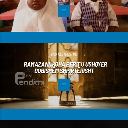
PAS KËTI POSTIMI
RAMAZANI, KOHA PËR T‘U USHQYER
DOBISHËM SHPIRTËRISHT