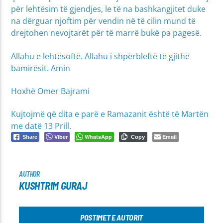
për lehtësim të gjendjes, le të na bashkangjitet duke
na dërguar njoftim për vendin në të cilin mund të
drejtohen nevojtarët për të marrë bukë pa pagesë.
Allahu e lehtësoftë. Allahu i shpërbleftë të gjithë
bamirësit. Amin
Hoxhë Omer Bajrami
Kujtojmë që dita e parë e Ramazanit është të Martën
me datë 13 Prill.
Viber
WhatsApp
Email
Share
Copy
AUTHOR
KUSHTRIM GURAJ
POSTIMET E AUTORIT