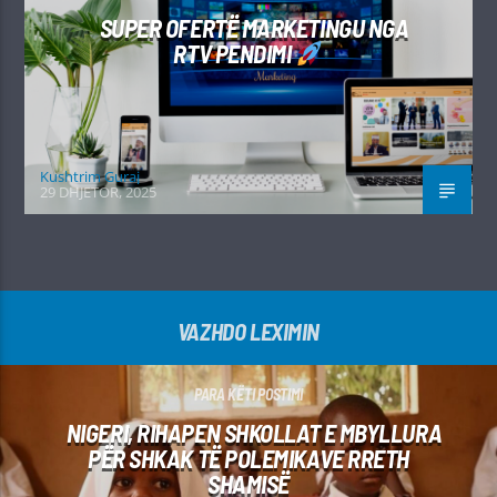
SUPER OFERTË MARKETINGU NGA
RTV PENDIMI
Kushtrim Guraj
29 DHJETOR, 2025
VAZHDO LEXIMIN
PARA KËTI POSTIMI
NIGERI, RIHAPEN SHKOLLAT E MBYLLURA
PËR SHKAK TË POLEMIKAVE RRETH
SHAMISË