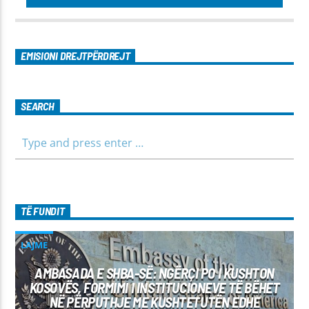
EMISIONI DREJTPËRDREJT
SEARCH
TË FUNDIT
LAJME
AMBASADA E SHBA-SË: NGËRÇI PO I KUSHTON
KOSOVËS, FORMIMI I INSTITUCIONEVE TË BËHET
NË PËRPUTHJE ME KUSHTETUTËN EDHE