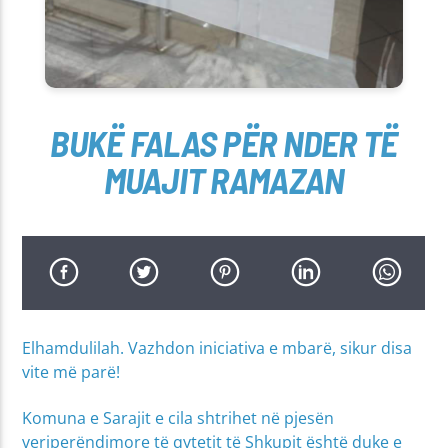
BUKË FALAS PËR NDER TË
MUAJIT RAMAZAN
Elhamdulilah. Vazhdon iniciativa e mbarë, sikur disa
vite më parë!
Komuna e Sarajit e cila shtrihet në pjesën
veriperëndimore të qytetit të Shkupit është duke e