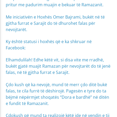
pritur me padurim muajin e bekuar të Ramazanit.
Me iniciativën e Hoxhës Omer Bajrami, bukët në të
gjitha furrat e Sarajit do të dhurohet falas për
nevojtarët.
Ky është statusi i hoxhës që e ka shkruar në
Facebook:
Elhamdulilah! Edhe këtë vit, si disa vite me rradhë,
bukët gjatë muajit Ramazan për nevojtarët do të jenë
falas, në të gjitha furrat e Sarajit.
Çdo kush që ka nevojë, mund të merr çdo ditë bukë
falas, te cila furrë të dëshirojë. Pagesën e tyre do ta
bëjmë nëpërmjet shoqatës “Dora e bardhë” në ditën
e fundit të Ramazanit.
Çdokush që mund ta realizojë këtë ide në vendin e tij