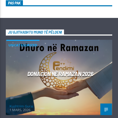
PAS PAK
JU GJITHASHTU MUND TË PËLQENI
UNCATEGORIZED
DONACION NË RAMAZAN 2026
Kushtrim Guraj
1 MARS, 2026