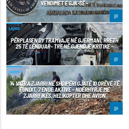
VENDIMET E GJK-SË –
LAJME
PËRPLASEN DY TRAMVAJE NË GJERMANI, RRETH
25 TË LËNDUAR– TRE NË GJENDJE KRITIKE –
LAJME
14 VATRA ZJARRI NË SHQIPËRI GJATË 10 ORËVE TË
FUNDIT, 7 ENDE AKTIVE – NDËRHYRJE ME
ZJARRFIKËS, HELIKOPTER DHE AVION