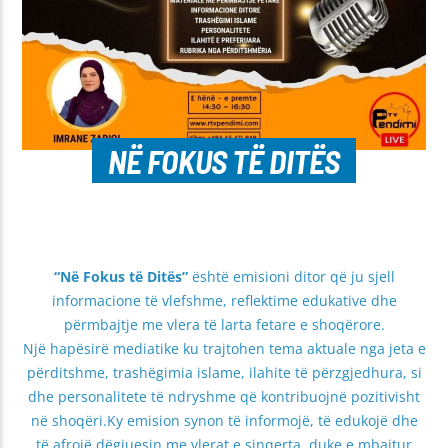
NË FOKUS TË DITËS
“Në Fokus të Ditës”
është emisioni ditor që ju sjell
informacione të vlefshme, reflektime edukative dhe
përmbajtje me vlera të larta fetare e shoqërore.
Një hapësirë mediatike ku trajtohen tema aktuale nga jeta e
përditshme, trashëgimia islame, ilahite të përzgjedhura, si
dhe personalitete të ndryshme që kontribuojnë pozitivisht
në shoqëri.Ky emision synon të informojë, të edukojë dhe
të afrojë dëgjuesin me vlerat e sinqerta, duke e mbajtur