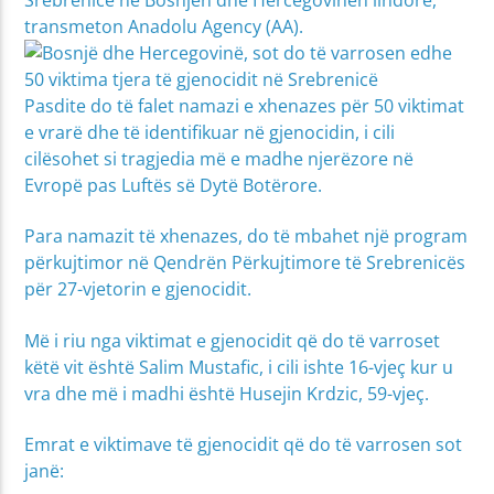
transmeton Anadolu Agency (AA).
Pasdite do të falet namazi e xhenazes për 50 viktimat
e vrarë dhe të identifikuar në gjenocidin, i cili
cilësohet si tragjedia më e madhe njerëzore në
Evropë pas Luftës së Dytë Botërore.
Para namazit të xhenazes, do të mbahet një program
përkujtimor në Qendrën Përkujtimore të Srebrenicës
për 27-vjetorin e gjenocidit.
Më i riu nga viktimat e gjenocidit që do të varroset
këtë vit është Salim Mustafic, i cili ishte 16-vjeç kur u
vra dhe më i madhi është Husejin Krdzic, 59-vjeç.
Emrat e viktimave të gjenocidit që do të varrosen sot
janë: