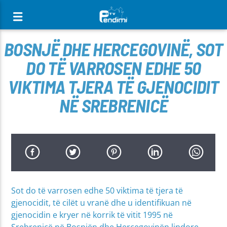
[There are no radio stations in the database]
BOSNJË DHE HERCEGOVINË, SOT
DO TË VARROSEN EDHE 50
VIKTIMA TJERA TË GJENOCIDIT
NË SREBRENICË
Sot do të varrosen edhe 50 viktima të tjera të
gjenocidit, të cilët u vranë dhe u identifikuan në
gjenocidin e kryer në korrik të vitit 1995 në
Srebrenicë në Bosnjën dhe Hercegovinën lindore,