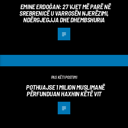
EMINE ERDOĞAN: 27 VJET MË PARË NË
SREBRENICË U VARROSËN NJERËZIMI,
NDËRGJEGJJA DHE DHEMBSHURIA
PAS KËTI POSTIMI
POTHUAJSE 1 MILION MUSLIMANË
PËRFUNDUAN HAXHIN KËTË VIT