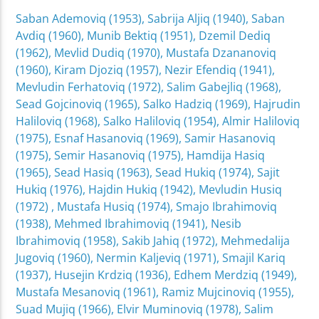
Saban Ademoviq (1953), Sabrija Aljiq (1940), Saban
Avdiq (1960), Munib Bektiq (1951), Dzemil Dediq
(1962), Mevlid Dudiq (1970), Mustafa Dzananoviq
(1960), Kiram Djoziq (1957), Nezir Efendiq (1941),
Mevludin Ferhatoviq (1972), Salim Gabejliq (1968),
Sead Gojcinoviq (1965), Salko Hadziq (1969), Hajrudin
Haliloviq (1968), Salko Haliloviq (1954), Almir Haliloviq
(1975), Esnaf Hasanoviq (1969), Samir Hasanoviq
(1975), Semir Hasanoviq (1975), Hamdija Hasiq
(1965), Sead Hasiq (1963), Sead Hukiq (1974), Sajit
Hukiq (1976), Hajdin Hukiq (1942), Mevludin Husiq
(1972) , Mustafa Husiq (1974), Smajo Ibrahimoviq
(1938), Mehmed Ibrahimoviq (1941), Nesib
Ibrahimoviq (1958), Sakib Jahiq (1972), Mehmedalija
Jugoviq (1960), Nermin Kaljeviq (1971), Smajil Kariq
(1937), Husejin Krdziq (1936), Edhem Merdziq (1949),
Mustafa Mesanoviq (1961), Ramiz Mujcinoviq (1955),
Suad Mujiq (1966), Elvir Muminoviq (1978), Salim