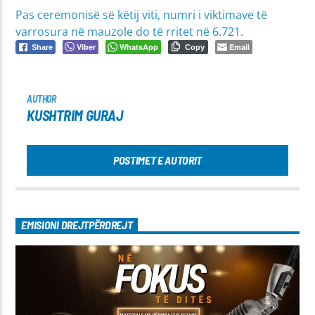
Pas ceremonisë së këtij viti, numri i viktimave të
varrosura në mauzole do të rritet në 6.721.
Viber
WhatsApp
Email
Share
Copy
AUTHOR
KUSHTRIM GURAJ
POSTIMET E AUTORIT
EMISIONI DREJTPËRDREJT