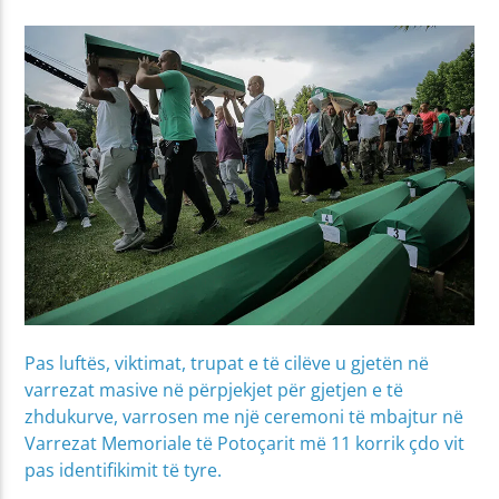
Pas luftës, viktimat, trupat e të cilëve u gjetën në
varrezat masive në përpjekjet për gjetjen e të
zhdukurve, varrosen me një ceremoni të mbajtur në
Varrezat Memoriale të Potoçarit më 11 korrik çdo vit
pas identifikimit të tyre.