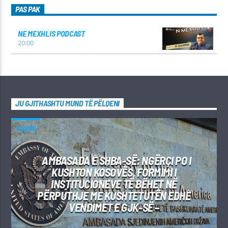
PAS PAK
NE MEXHLIS PODCAST
20:00
JU GJITHASHTU MUND TË PËLQENI
LAJME
AMBASADA E SHBA-SË: NGËRÇI PO I
KUSHTON KOSOVËS, FORMIMI I
INSTITUCIONEVE TË BËHET NË
PËRPUTHJE ME KUSHTETUTËN EDHE
VENDIMET E GJK-SË –