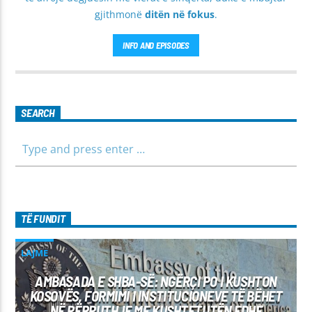
gjithmonë
ditën në fokus
.
INFO AND EPISODES
SEARCH
TË FUNDIT
LAJME
AMBASADA E SHBA-SË: NGËRÇI PO I KUSHTON
KOSOVËS, FORMIMI I INSTITUCIONEVE TË BËHET
NË PËRPUTHJE ME KUSHTETUTËN EDHE