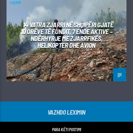
LAJME
14 VATRA ZJARRI NË SHQIPËRI GJATË
10 ORËVE TË FUNDIT, 7 ENDE AKTIVE –
NDËRHYRJE ME ZJARRFIKËS,
HELIKOPTER DHE AVION
Kushtrim Guraj
6 GUSHT, 2026
VAZHDO LEXIMIN
PARA KËTI POSTIMI