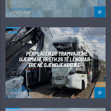
Kushtrim Guraj
7 GUSHT, 2026
LAJME
PËRPLASEN DY TRAMVAJE NË
GJERMANI, RRETH 25 TË LËNDUAR–
TRE NË GJENDJE KRITIKE –
Kushtrim Guraj
7 GUSHT, 2026