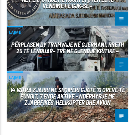
VENDIMET E GJK-SË –
LAJME
PËRPLASEN DY TRAMVAJE NË GJERMANI, RRETH
25 TË LËNDUAR– TRE NË GJENDJE KRITIKE –
LAJME
14 VATRA ZJARRI NË SHQIPËRI GJATË 10 ORËVE TË
FUNDIT, 7 ENDE AKTIVE – NDËRHYRJE ME
ZJARRFIKËS, HELIKOPTER DHE AVION