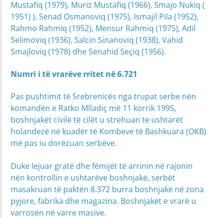
Mustafiq (1979), Muriz Mustafiq (1966), Smajo Nukiq (
1951) ), Senad Osmanoviq (1975), Ismajil Pila (1952),
Rahmo Rahmiq (1952), Mensur Rahmiq (1975), Adil
Selimoviq (1936), Salcin Sinanoviq (1938), Vahid
Smajloviq (1978) dhe Senahid Seçiq (1956).
Numri i të vrarëve rritet në 6.721
Pas pushtimit të Srebrenicës nga trupat serbe nën
komandën e Ratko Mlladiç më 11 korrik 1995,
boshnjakët civilë të cilët u strehuan te ushtarët
holandezë në kuadër të Kombeve të Bashkuara (OKB)
më pas iu dorëzuan serbëve.
Duke lejuar gratë dhe fëmijët të arrinin në rajonin
nën kontrollin e ushtarëve boshnjakë, serbët
masakruan të paktën 8.372 burra boshnjakë në zona
pyjore, fabrika dhe magazina. Boshnjakët e vrarë u
varrosën në varre masive.