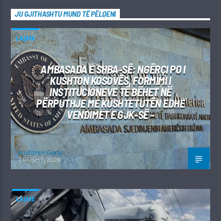
JU GJITHASHTU MUND TË PËLQENI
LAJME
AMBASADA E SHBA-SË: NGËRÇI PO I
KUSHTON KOSOVËS, FORMIMI I
INSTITUCIONEVE TË BËHET NË
PËRPUTHJE ME KUSHTETUTËN EDHE
VENDIMET E GJK-SË –
Kushtrim Guraj
7 GUSHT, 2026
LAJME