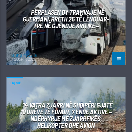
PËRPLASEN DY TRAMVAJE NË
GJERMANI, RRETH 25 TË LËNDUAR–
TRE NË GJENDJE KRITIKE –
Kushtrim Guraj
7 GUSHT, 2026
LAJME
14 VATRA ZJARRI NË SHQIPËRI GJATË
10 ORËVE TË FUNDIT, 7 ENDE AKTIVE –
NDËRHYRJE ME ZJARRFIKËS,
HELIKOPTER DHE AVION