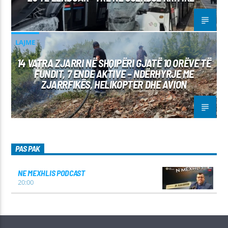
LAJME
14 VATRA ZJARRI NË SHQIPËRI GJATË 10 ORËVE TË
FUNDIT, 7 ENDE AKTIVE – NDËRHYRJE ME
ZJARRFIKËS, HELIKOPTER DHE AVION
PAS PAK
NE MEXHLIS PODCAST
20:00