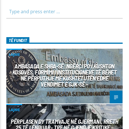
TË FUNDIT
LAJME
AMBASADA E SHBA-SË: NGËRÇI PO I KUSHTON
KOSOVËS, FORMIMI I INSTITUCIONEVE TË BËHET
NË PËRPUTHJE ME KUSHTETUTËN EDHE
VENDIMET E GJK-SË –
LAJME
PËRPLASEN DY TRAMVAJE NË GJERMANI, RRETH
25 TË LËNDUAR– TRE NË GJENDJE KRITIKE –