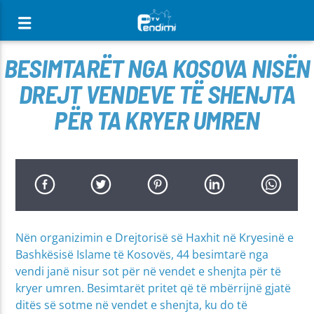
[There are no radio stations in the database]
BESIMTARËT NGA KOSOVA NISËN
DREJT VENDEVE TË SHENJTA
PËR TA KRYER UMREN
Nën organizimin e Drejtorisë së Haxhit në Kryesinë e
Bashkësisë Islame të Kosovës, 44 besimtarë nga
vendi janë nisur sot për në vendet e shenjta për të
kryer umren. Besimtarët pritet që të mbërrijnë gjatë
ditës së sotme në vendet e shenjta, ku do të