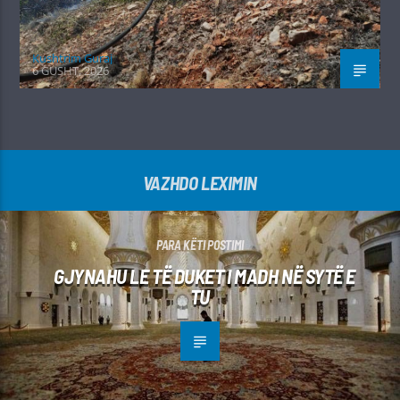
Kushtrim Guraj
6 GUSHT, 2026
VAZHDO LEXIMIN
PARA KËTI POSTIMI
GJYNAHU LE TË DUKET I MADH NË SYTË E
TU