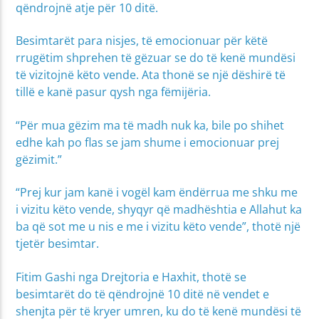
qëndrojnë atje për 10 ditë.
Besimtarët para nisjes, të emocionuar për këtë
rrugëtim shprehen të gëzuar se do të kenë mundësi
të vizitojnë këto vende. Ata thonë se një dëshirë të
tillë e kanë pasur qysh nga fëmijëria.
“Për mua gëzim ma të madh nuk ka, bile po shihet
edhe kah po flas se jam shume i emocionuar prej
gëzimit.”
“Prej kur jam kanë i vogël kam ëndërrua me shku me
i vizitu këto vende, shyqyr që madhështia e Allahut ka
ba që sot me u nis e me i vizitu këto vende”, thotë një
tjetër besimtar.
Fitim Gashi nga Drejtoria e Haxhit, thotë se
besimtarët do të qëndrojnë 10 ditë në vendet e
shenjta për të kryer umren, ku do të kenë mundësi të