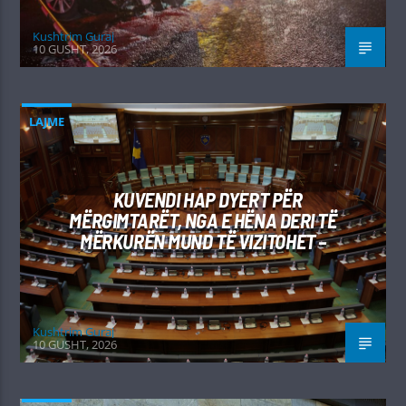
Kushtrim Guraj
10 GUSHT, 2026
LAJME
KUVENDI HAP DYERT PËR
MËRGIMTARËT, NGA E HËNA DERI TË
MËRKURËN MUND TË VIZITOHET –
Kushtrim Guraj
10 GUSHT, 2026