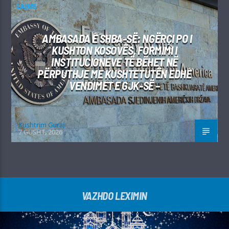
LAJME
AMBASADA E SHBA-SË: NGËRÇI PO I
KUSHTON KOSOVËS, FORMIMI I
INSTITUCIONEVE TË BËHET NË
PËRPUTHJE ME KUSHTETUTËN EDHE
VENDIMET E GJK-SË –
Kushtrim Guraj
7 GUSHT, 2026
VAZHDO LEXIMIN