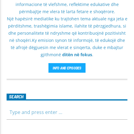
informacione të vlefshme, reflektime edukative dhe
përmbajtje me vlera të larta fetare e shoqërore.
Një hapësirë mediatike ku trajtohen tema aktuale nga jeta e
përditshme, trashëgimia islame, ilahite të përzgjedhura, si
dhe personalitete të ndryshme që kontribuojnë pozitivisht
në shoqëri.Ky emision synon të informojë, të edukojë dhe
të afrojë dëgjuesin me vlerat e sinqerta, duke e mbajtur
gjithmonë
ditën në fokus
.
INFO AND EPISODES
SEARCH