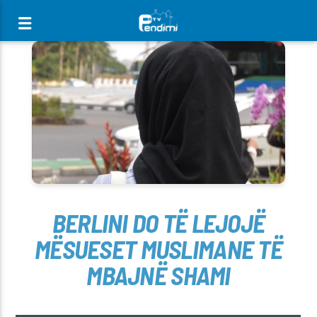
[There are no radio stations in the database]
BERLINI DO TË LEJOJË
MËSUESET MUSLIMANE TË
MBAJNË SHAMI