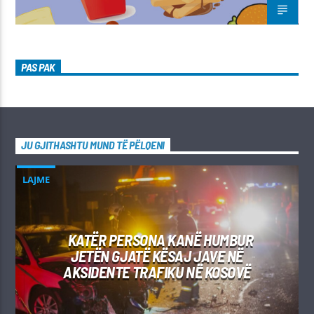
PAS PAK
JU GJITHASHTU MUND TË PËLQENI
LAJME
KATËR PERSONA KANË HUMBUR
JETËN GJATË KËSAJ JAVE NË
AKSIDENTE TRAFIKU NË KOSOVË