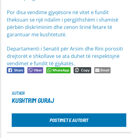
Por disa vendime gjyqësore në vitet e fundit
theksuan se një ndalim i përgjithshëm i shamisë
përbën diskriminim dhe cenon lirinë fetare të
garantuar me kushtetutë.
Departamenti i Senatit për Arsim dhe Rini porositi
drejtorët e shkollave se ata duhet të respektojnë
vendimet e fundit të gjykatës.
Viber
WhatsApp
Email
Share
Copy
AUTHOR
KUSHTRIM GURAJ
POSTIMET E AUTORIT