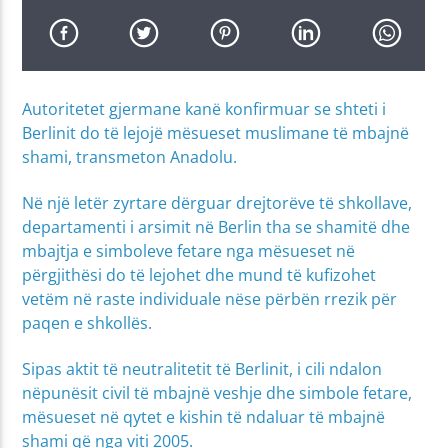
Autoritetet gjermane kanë konfirmuar se shteti i
Berlinit do të lejojë mësueset muslimane të mbajnë
shami, transmeton Anadolu.
Në një letër zyrtare dërguar drejtorëve të shkollave,
departamenti i arsimit në Berlin tha se shamitë dhe
mbajtja e simboleve fetare nga mësueset në
përgjithësi do të lejohet dhe mund të kufizohet
vetëm në raste individuale nëse përbën rrezik për
paqen e shkollës.
Sipas aktit të neutralitetit të Berlinit, i cili ndalon
nëpunësit civil të mbajnë veshje dhe simbole fetare,
mësueset në qytet e kishin të ndaluar të mbajnë
shami që nga viti 2005.