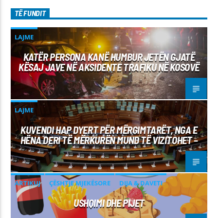
TË FUNDIT
LAJME
KATËR PERSONA KANË HUMBUR JETËN GJATË
KËSAJ JAVE NË AKSIDENTE TRAFIKU NË KOSOVË
LAJME
KUVENDI HAP DYERT PËR MËRGIMTARËT, NGA E
HËNA DERI TË MËRKURËN MUND TË VIZITOHET –
ARTIKUJ
ÇËSHTJE MJEKËSORE
DIJA & DAVETI
USHQIMI DHE PIJET