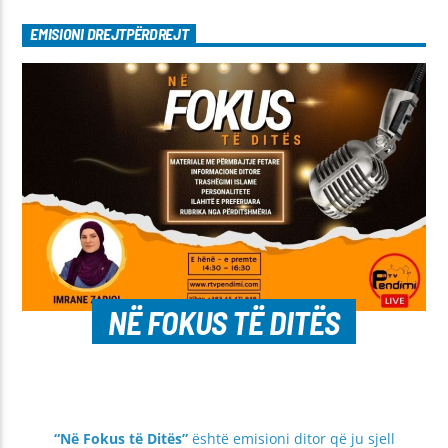
EMISIONI DREJTPËRDREJT
NË FOKUS TË DITËS
“Në Fokus të Ditës”
është emisioni ditor që ju sjell