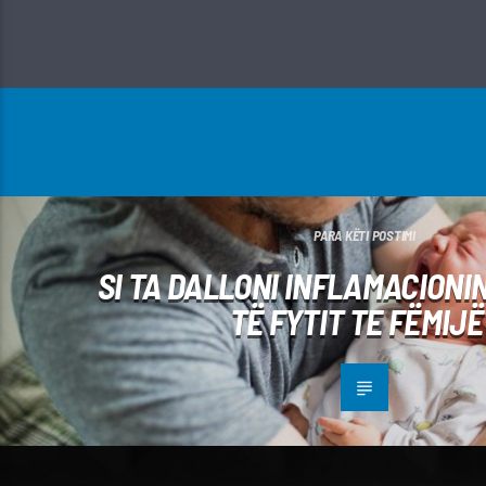
PARA KËTI POSTIMI
SI TA DALLONI INFLAMACIONI
TË FYTIT TE FËMIJË