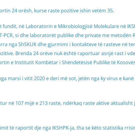
rtin 24 orësh, kurse raste pozitive ishin vetëm 35.
ë fundit, në Laboratorin e Mikrobiologjisë Molekulare në IK
-PCR, si dhe laboratorët publike dhe private me metodën R
arra nga ShSKUK dhe gjurmimi i kontakteve të rasteve në ter
pozitive. Brenda 24 orëve nuk është raportuar asnjë rast i vd
rtin e Institutit Kombëtar i Shëndetësisë Publike të Kosovës
ga marsi i vitit 2020 e deri më sot, jetën nga ky virus e ka
itur në 107 mijë e 213 raste, ndërkaq raste aktive aktualisht 
imit të raportit dje nga IKSHPK-ja, tha se këto statistika rrisi