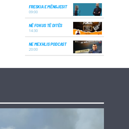
FRESKIA E MËNGJESIT
09:00
NË FOKUS TË DITËS
14:30
NE MEXHLIS PODCAST
20:00