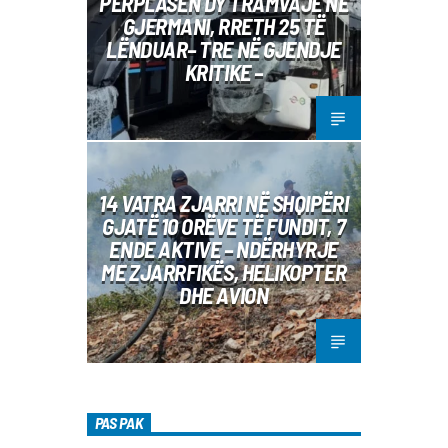
PËRPLASEN DY TRAMVAJE NË
GJERMANI, RRETH 25 TË
LËNDUAR– TRE NË GJENDJE
KRITIKE –
14 VATRA ZJARRI NË SHQIPËRI
GJATË 10 ORËVE TË FUNDIT, 7
ENDE AKTIVE – NDËRHYRJE
ME ZJARRFIKËS, HELIKOPTER
DHE AVION
PAS PAK