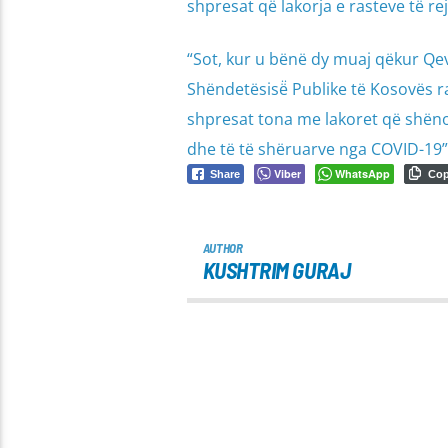
shpresat që lakorja e rasteve të re
“Sot, kur u bënë dy muaj qëkur Qe
Shëndetësisë̈ Publike të Kosovës ra
shpresat tona me lakoret që shënojnë
dhe të të shëruarve nga COVID-19”,
Viber
WhatsApp
Share
Co
AUTHOR
KUSHTRIM GURAJ