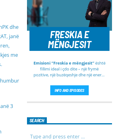
ShPK dhe
FRESKIA E
AT, janë
MËNGJESIT
ren,
ekjes me
Emisioni “Freskia e mëngjesit”
është
.
fillimi ideal i çdo dite – një frymë
pozitive, një buzëqeshje dhe një energji
në humbur
e re që vjen çdo mëngjes tek ju nga
RTV Pendimi
. Ky emision i përditshëm
INFO AND EPISODES
synon ta bëjë mëngjesin tuaj më të
lehtë, më informues dhe më të
ngrohtë, duke ju shoqëruar në orët e
janë 3
para të ditës me përmbajtje të
larmishme dhe të dobishme për të
SEARCH
gjithë familjen.
n