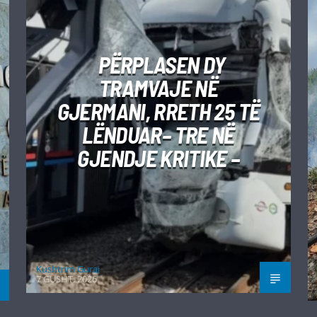
PËRPLASEN DY
TRAMVAJE NË
GJERMANI, RRETH 25 TË
LËNDUAR– TRE NË
GJENDJE KRITIKE –
Kushtrim Guraj
7 GUSHT, 2026