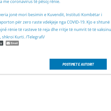
ja me coronavirus të pësoj rënie.
veria jonë mori besimin e Kuvendit, Instituti Kombëtar i
porton për zero raste vdekjeje nga COVID-19. Kjo e shtunë i 
̈ rënie të rasteve të reja dhe rritje të numrit të të vaksin
 shkroi Kurti. /Telegrafi/
Email
py
POSTIMET E AUTORIT