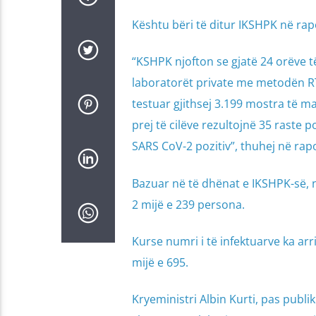
Kështu bëri të ditur IKSHPK në rapo
“KSHPK njofton se gjatë 24 orëve t
laboratorët private me metodën RT
testuar gjithsej 3.199 mostra të m
prej të cilëve rezultojnë 35 raste 
SARS CoV-2 pozitiv”, thuhej në rapo
Bazuar në të dhënat e IKSHPK-së, n
2 mijë e 239 persona.
Kurse numri i të infektuarve ka arr
mijë e 695.
Kryeministri Albin Kurti, pas publik