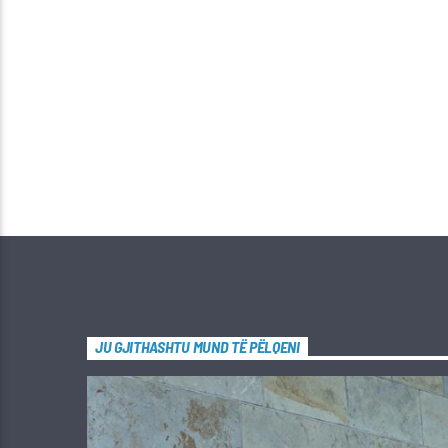
JU GJITHASHTU MUND TË PËLQENI