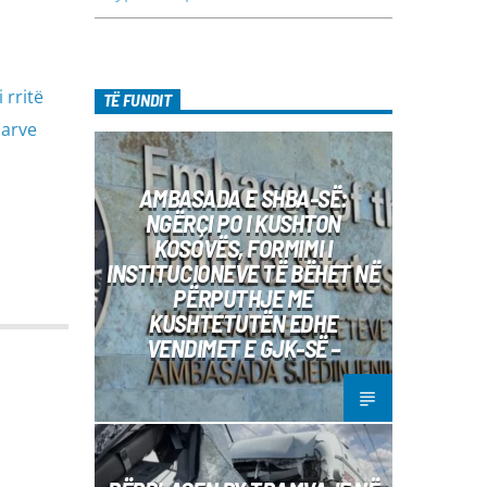
rritë
TË FUNDIT
uarve
AMBASADA E SHBA-SË:
NGËRÇI PO I KUSHTON
KOSOVËS, FORMIMI I
INSTITUCIONEVE TË BËHET NË
PËRPUTHJE ME
KUSHTETUTËN EDHE
VENDIMET E GJK-SË –