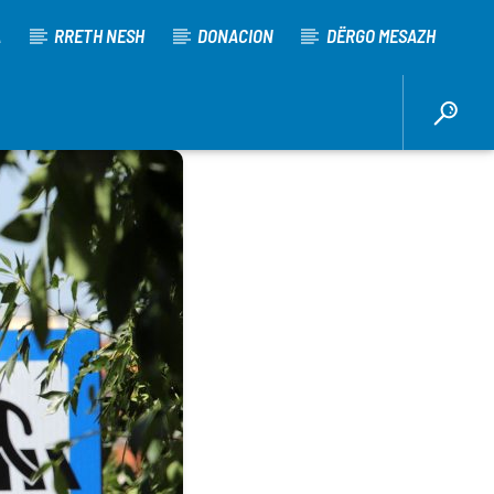
A
RRETH NESH
DONACION
DËRGO MESAZH