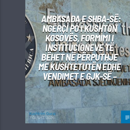
AMBASADA E SHBA-SË:
NGËRÇI PO I KUSHTON
KOSOVËS, FORMIMI I
INSTITUCIONEVE TË
BËHET NË PËRPUTHJE
ME KUSHTETUTËN EDHE
VENDIMET E GJK-SË –
Kushtrim Guraj
7 GUSHT, 2026