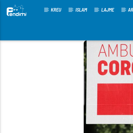
KREU
ISLAM
LAJME
AR
[There are no radio stations in the database]