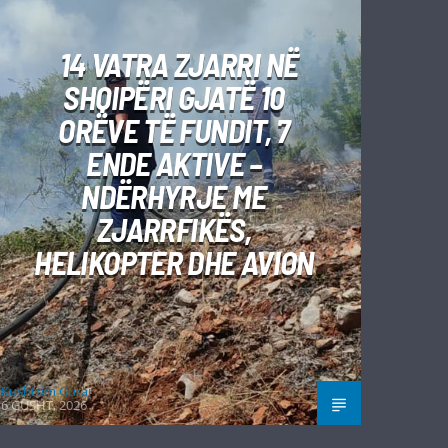
14 VATRA ZJARRI NË
SHQIPËRI GJATË 10
ORËVE TË FUNDIT, 7
ENDE AKTIVE –
NDËRHYRJE ME
ZJARRFIKËS,
HELIKOPTER DHE AVION
Kushtrim Guraj
6 GUSHT, 2026