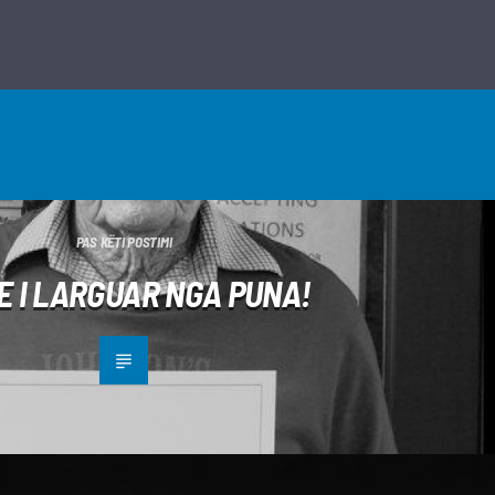
PAS KËTI POSTIMI
JE I LARGUAR NGA PUNA!