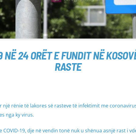
 NË 24 ORËT E FUNDIT NË KOSOVË
RASTE
 një rënie të lakores së rasteve të infektimit me coronaviru
es nga ky virus.
 COVID-19, dje në vendin tonë nuk u shënua asnjë rast i vde