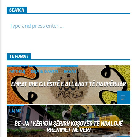
SEARCH
TË FUNDIT
ARTIKUJ
DIJA & DAVETI
IMANI
EMRAT DHE CILËSITË E ALLAHUT TË MADHËRUAR
LAJME
BE-JA I KËRKON SËRISH KOSOVËS TË NDALOJË
RRËNIMET NË VERI