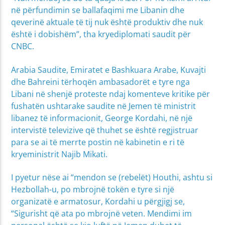
në përfundimin se ballafaqimi me Libanin dhe
qeverinë aktuale të tij nuk është produktiv dhe nuk
është i dobishëm”, tha kryediplomati saudit për
CNBC.
Arabia Saudite, Emiratet e Bashkuara Arabe, Kuvajti
dhe Bahreini tërhoqën ambasadorët e tyre nga
Libani në shenjë proteste ndaj komenteve kritike për
fushatën ushtarake saudite në Jemen të ministrit
libanez të informacionit, George Kordahi, në një
intervistë televizive që thuhet se është regjistruar
para se ai të merrte postin në kabinetin e ri të
kryeministrit Najib Mikati.
I pyetur nëse ai “mendon se (rebelët) Houthi, ashtu si
Hezbollah-u, po mbrojnë tokën e tyre si një
organizatë e armatosur, Kordahi u përgjigj se,
“Sigurisht që ata po mbrojnë veten. Mendimi im