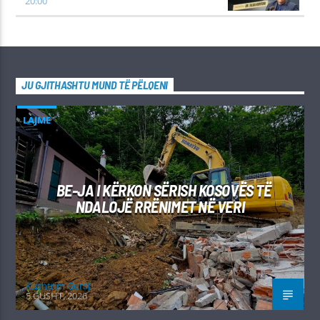
20:00
JU GJITHASHTU MUND TË PËLQENI
LAJME
BE-JA I KËRKON SËRISH KOSOVËS TË
NDALOJË RRËNIMET NË VERI
Kushtrim Guraj
5 GUSHT, 2026