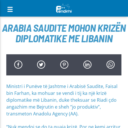
[There are no radio stations in the database]
ARABIA SAUDITE MOHON KRIZËN
DIPLOMATIKE ME LIBANIN
Ministri i Punëve të Jashtme i Arabisë Saudite, Faisal
bin Farhan, ka mohuar se vendi i tij ka një krizë
diplomatike më Libanin, duke theksuar se Riadi çdo
angazhim me Bejrutin e sheh “jo produktiv”,
transmeton Anadolu Agency (AA).
“Nuk mendoj se do ta quaja krizë. Por ne kemi arritur