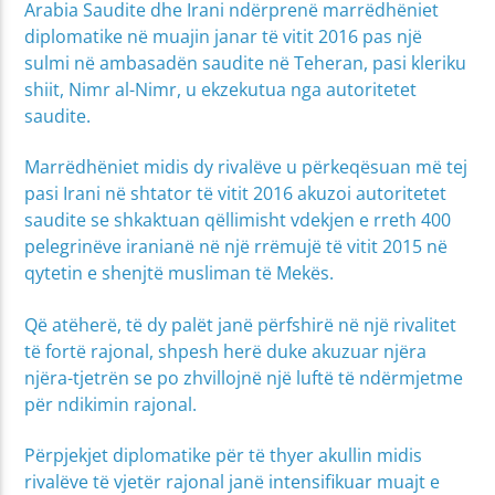
Arabia Saudite dhe Irani ndërprenë marrëdhëniet
diplomatike në muajin janar të vitit 2016 pas një
sulmi në ambasadën saudite në Teheran, pasi kleriku
shiit, Nimr al-Nimr, u ekzekutua nga autoritetet
saudite.
Marrëdhëniet midis dy rivalëve u përkeqësuan më tej
pasi Irani në shtator të vitit 2016 akuzoi autoritetet
saudite se shkaktuan qëllimisht vdekjen e rreth 400
pelegrinëve iranianë në një rrëmujë të vitit 2015 në
qytetin e shenjtë musliman të Mekës.
Që atëherë, të dy palët janë përfshirë në një rivalitet
të fortë rajonal, shpesh herë duke akuzuar njëra
njëra-tjetrën se po zhvillojnë një luftë të ndërmjetme
për ndikimin rajonal.
Përpjekjet diplomatike për të thyer akullin midis
rivalëve të vjetër rajonal janë intensifikuar muajt e