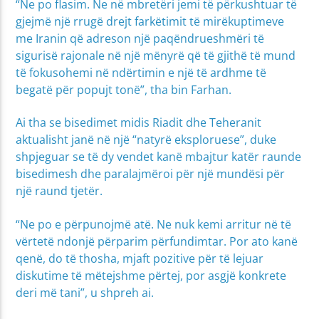
“Ne po flasim. Ne në mbretëri jemi të përkushtuar të
gjejmë një rrugë drejt farkëtimit të mirëkuptimeve
me Iranin që adreson një paqëndrueshmëri të
sigurisë rajonale në një mënyrë që të gjithë të mund
të fokusohemi në ndërtimin e një të ardhme të
begatë për popujt tonë”, tha bin Farhan.
Ai tha se bisedimet midis Riadit dhe Teheranit
aktualisht janë në një “natyrë eksploruese”, duke
shpjeguar se të dy vendet kanë mbajtur katër raunde
bisedimesh dhe paralajmëroi për një mundësi për
një raund tjetër.
“Ne po e përpunojmë atë. Ne nuk kemi arritur në të
vërtetë ndonjë përparim përfundimtar. Por ato kanë
qenë, do të thosha, mjaft pozitive për të lejuar
diskutime të mëtejshme përtej, por asgjë konkrete
deri më tani”, u shpreh ai.