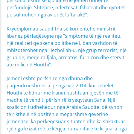
personal është se kjo luftë në Jemen duhet të
përfundojë. Shtëpitë, ndërtesat, fshatrat dhe qytetet
po sulmohen nga avionët luftarakë”.
Kryediplomati saudit tha se komentet e ministrit
libanez përfaqësojnë një “simptomë të një realiteti,
një realiteti që skena politike në Liban vazhdon të
mbizotërohet nga Hezbollah-u, një grup terrorist, një
grup që, meqë ra fjala, armatos, furnizon dhe stërvit
atë milicinë Houthi”.
Jemeni është përfshirë nga dhuna dhe
paqëndrueshmëria që nga viti 2014, kur rebelët
Houthi të lidhur me Iranin pushtuan pjesën më të
madhe të vendit, përfshirë kryeqytetin Sana. Një
koalicion i udhëhequr nga Arabia Saudite, që synon
të rikthejë në pozitën e mëparshme qeverinë
jemenase, ka përkeqësuar situatën dhe ka shkaktuar
një nga krizat më të këqija humanitare të krijuara nga