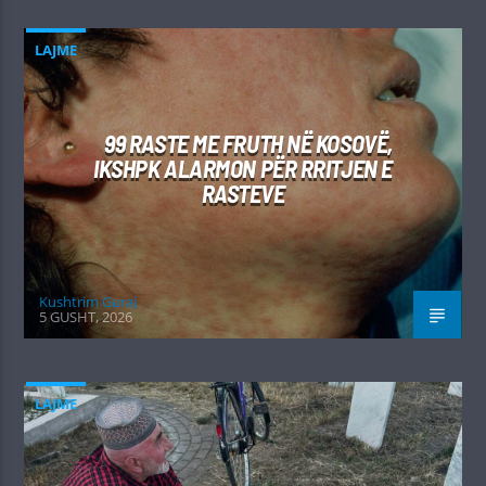
LAJME
99 RASTE ME FRUTH NË KOSOVË,
IKSHPK ALARMON PËR RRITJEN E
RASTEVE
Kushtrim Guraj
5 GUSHT, 2026
LAJME