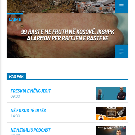
LAJME
99 RASTE ME FRUTH NË KOSOVË, IKSHPK
ALARMON PËR RRITJEN E RASTEVE
PAS PAK
FRESKIA E MËNGJESIT
09:00
NË FOKUS TË DITËS
14:30
NE MEXHLIS PODCAST