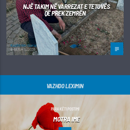
NJË TAKIM NË VARREZAT E TETOVËS
QË PREK ZEMRËN
Kushtrim Guraj
4 GUSHT, 2026
VAZHDO LEXIMIN
PARA KËTI POSTIMI
MOTRA IME