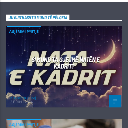
JU GJITHASHTU MUND TË PËLQENI
AGJËRIMI PYETJE
SI MUND TA GJEJMË NATËN E
KADRIT?
Kushtrim Guraj
3 PRILL, 2024
AGJËRIMI PYETJE