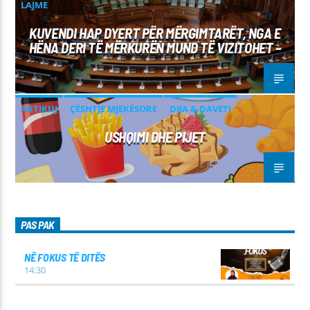
LAJME
KUVENDI HAP DYERT PËR MËRGIMTARËT, NGA E
HËNA DERI TË MËRKURËN MUND TË VIZITOHET –
ARTIKUJ
ÇËSHTJE MJEKËSORE
DIJA & DAVETI
USHQIMI DHE PIJET
PAS PAK
NË FOKUS TË DITËS
14:30