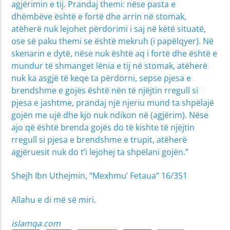
agjërimin e tij. Prandaj themi: nëse pasta e
dhëmbëve është e fortë dhe arrin në stomak,
atëherë nuk lejohet përdorimi i saj në këtë situatë,
ose së paku themi se është mekruh (i papëlqyer). Në
skenarin e dytë, nëse nuk është aq i fortë dhe është e
mundur të shmanget lënia e tij në stomak, atëherë
nuk ka asgjë të keqe ta përdorni, sepse pjesa e
brendshme e gojës është nën të njëjtin rregull si
pjesa e jashtme, prandaj një njeriu mund ta shpëlajë
gojën me ujë dhe kjo nuk ndikon në (agjërim). Nëse
ajo që është brenda gojës do të kishte të njëjtin
rregull si pjesa e brendshme e trupit, atëherë
agjëruesit nuk do t’i lejohej ta shpëlani gojën.”
Shejh Ibn Uthejmin, “Mexhmu’ Fetaua” 16/351
Allahu e di më së miri.
islamqa.com