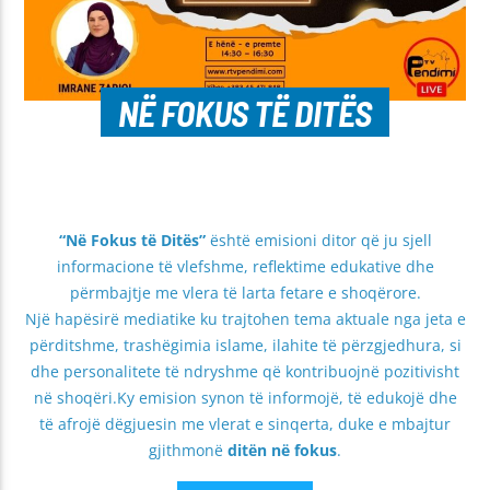
NË FOKUS TË DITËS
“Në Fokus të Ditës”
është emisioni ditor që ju sjell
informacione të vlefshme, reflektime edukative dhe
përmbajtje me vlera të larta fetare e shoqërore.
Një hapësirë mediatike ku trajtohen tema aktuale nga jeta e
përditshme, trashëgimia islame, ilahite të përzgjedhura, si
dhe personalitete të ndryshme që kontribuojnë pozitivisht
në shoqëri.Ky emision synon të informojë, të edukojë dhe
të afrojë dëgjuesin me vlerat e sinqerta, duke e mbajtur
gjithmonë
ditën në fokus
.