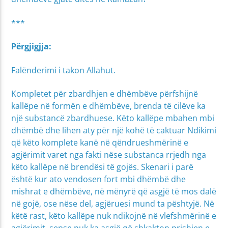
***
Përgjigjja:
Falënderimi i takon Allahut.
Kompletet për zbardhjen e dhëmbëve përfshijnë
kallëpe në formën e dhëmbëve, brenda të cilëve ka
një substancë zbardhuese. Këto kallëpe mbahen mbi
dhëmbë dhe lihen aty për një kohë të caktuar Ndikimi
që këto komplete kanë në qëndrueshmërinë e
agjërimit varet nga fakti nëse substanca rrjedh nga
këto kallëpe në brendësi të gojës. Skenari i parë
është kur ato vendosen fort mbi dhëmbë dhe
mishrat e dhëmbëve, në mënyrë që asgjë të mos dalë
në gojë, ose nëse del, agjëruesi mund ta pështyjë. Në
këtë rast, këto kallëpe nuk ndikojnë në vlefshmërinë e
agjërimit, sepse nuk ka asgjë që shkakton prishjen e