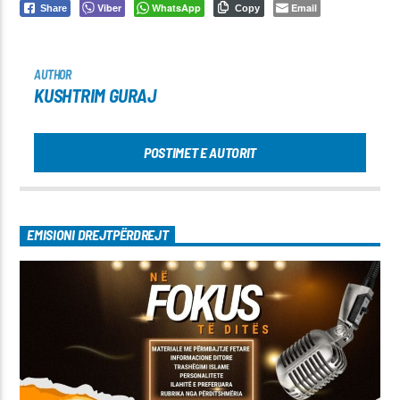
Viber
WhatsApp
Email
Share
Copy
AUTHOR
KUSHTRIM GURAJ
POSTIMET E AUTORIT
EMISIONI DREJTPËRDREJT