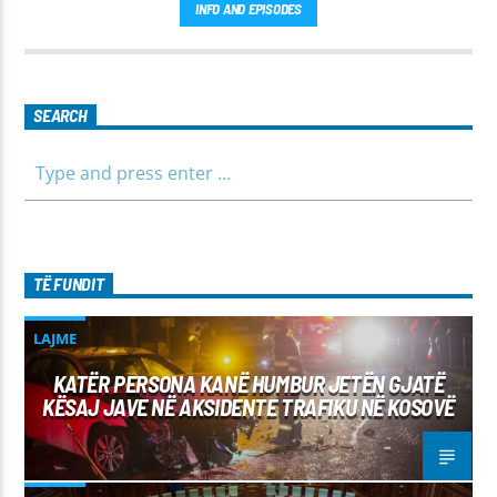
INFO AND EPISODES
SEARCH
TË FUNDIT
LAJME
KATËR PERSONA KANË HUMBUR JETËN GJATË
KËSAJ JAVE NË AKSIDENTE TRAFIKU NË KOSOVË