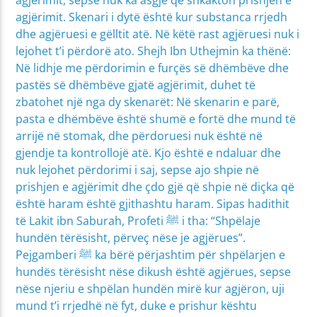
agjërimit. Skenari i dytë është kur substanca rrjedh
dhe agjëruesi e gëlltit atë. Në këtë rast agjëruesi nuk i
lejohet t’i përdorë ato. Shejh Ibn Uthejmin ka thënë:
Në lidhje me përdorimin e furçës së dhëmbëve dhe
pastës së dhëmbëve gjatë agjërimit, duhet të
zbatohet një nga dy skenarët: Në skenarin e parë,
pasta e dhëmbëve është shumë e fortë dhe mund të
arrijë në stomak, dhe përdoruesi nuk është në
gjendje ta kontrollojë atë. Kjo është e ndaluar dhe
nuk lejohet përdorimi i saj, sepse ajo shpie në
prishjen e agjërimit dhe çdo gjë që shpie në diçka që
është haram është gjithashtu haram. Sipas hadithit
të Lakit ibn Saburah, Profeti ﷺ i tha: “Shpëlaje
hundën tërësisht, përveç nëse je agjërues”.
Pejgamberi ﷺ ka bërë përjashtim për shpëlarjen e
hundës tërësisht nëse dikush është agjërues, sepse
nëse njeriu e shpëlan hundën mirë kur agjëron, uji
mund t’i rrjedhë në fyt, duke e prishur kështu