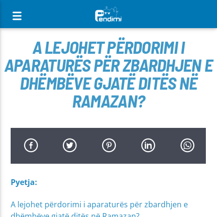
[There are no radio stations in the database]
A LEJOHET PËRDORIMI I
APARATURËS PËR ZBARDHJEN E
DHËMBËVE GJATË DITËS NË
RAMAZAN?
Pyetja:
A lejohet përdorimi i aparaturës për zbardhjen e
dhëmbëve gjatë ditës në Ramazan?