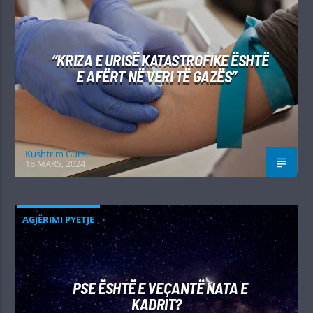
“KRIZA E URISË KATASTROFIKE ËSHTË
E AFËRT NË VERI TË GAZËS”
Kushtrim Guraj
18 MARS, 2024
AGJËRIMI PYETJE
PSE ËSHTË E VEÇANTË NATA E
KADRIT?