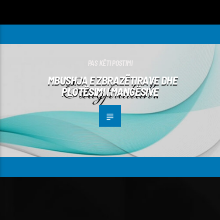
PAS KËTI POSTIMI
MBUSHJA E ZBRAZËTIRAVE DHE
PLOTËSIMI I MANGËSIVE