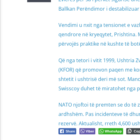
Ballkan Perëndimor i destabilizuar
Vendimi u nxit nga tensionet e va
qendrore në kryeqytet, Prishtina. 
përvojës praktike në kushte të botë
Që nga tetori i vitit 1999, Ushtri
(KFOR) që promovon paqen me konti
shtetit i ushtrisë deri më sot. Manda
Swisscoy duhet të miratohet nga p
NATO njoftoi të premten se do të z
ardhshëm. Pas incidenteve të dhuns
rezervë. Aktualisht, rreth 4,600 
Viber
WhatsApp
Share
Co