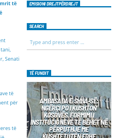
mrit të
EMISIONI DREJTPËRDREJT
ë
SEARCH
ent
tani,
r, Senati
TË FUNDIT
ave të
AMBASADA E SHBA-SË:
ment për
NGËRÇI PO I KUSHTON
KOSOVËS, FORMIMI I
INSTITUCIONEVE TË BËHET NË
eres të
PËRPUTHJE ME
KUSHTETUTËN EDHE
jë