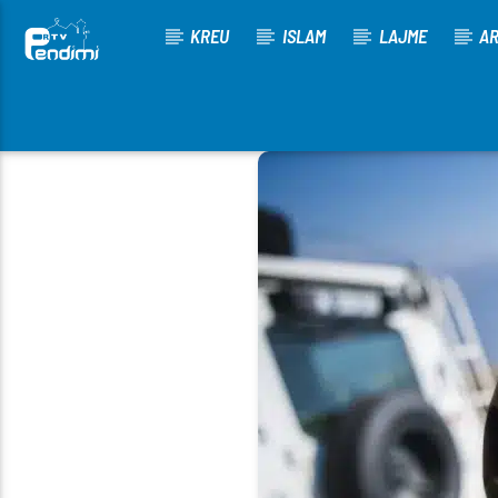
KREU
ISLAM
LAJME
AR
[There are no radio stations in the database]