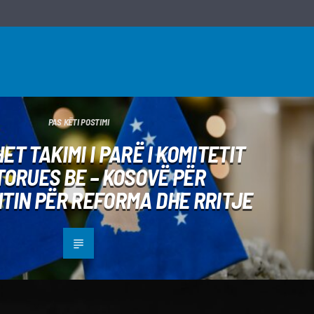
PAS KËTI POSTIMI
ET TAKIMI I PARË I KOMITETIT
TORUES BE – KOSOVË PËR
TIN PËR REFORMA DHE RRITJE