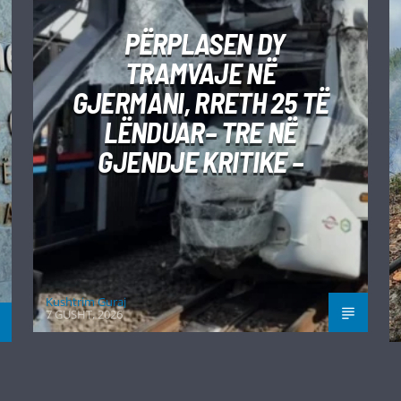
PËRPLASEN DY
TRAMVAJE NË
GJERMANI, RRETH 25 TË
LËNDUAR– TRE NË
GJENDJE KRITIKE –
Kushtrim Guraj
7 GUSHT, 2026