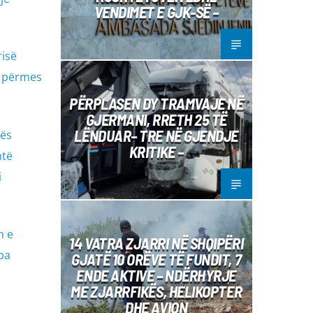
VENDIMET E GJK-SË –
risë
e përmes
PËRPLASEN DY TRAMVAJE NË
GJERMANI, RRETH 25 TË
LËNDUAR– TRE NË GJENDJE
vës
KRITIKE –
htë
i
n e
14 VATRA ZJARRI NË SHQIPËRI
pa
GJATË 10 ORËVE TË FUNDIT, 7
ENDE AKTIVE – NDËRHYRJE
ME ZJARRFIKËS, HELIKOPTER
DHE AVION