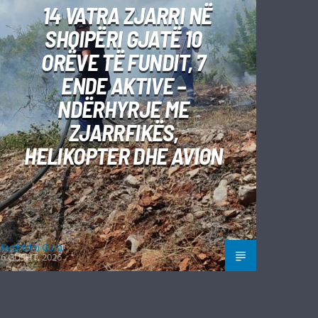
14 VATRA ZJARRI NË
SHQIPËRI GJATË 10
ORËVE TË FUNDIT, 7
ENDE AKTIVE –
NDËRHYRJE ME
ZJARRFIKËS,
HELIKOPTER DHE AVION
Kushtrim Guraj
6 GUSHT, 2026