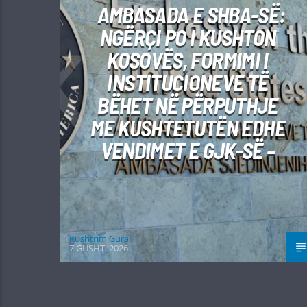
AMBASADA E SHBA-SË:
NGËRÇI PO I KUSHTON
KOSOVËS, FORMIMI I
INSTITUCIONEVE TË
BËHET NË PËRPUTHJE
ME KUSHTETUTËN EDHE
VENDIMET E GJK-SË –
Kushtrim Guraj
7 GUSHT, 2026