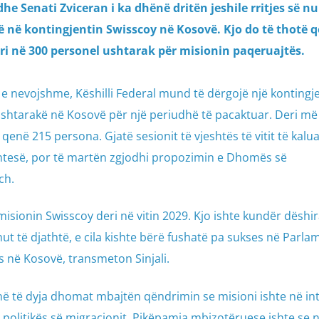
e Senati Zviceran i ka dhënë dritën jeshile rritjes së nu
 në kontingjentin Swisscoy në Kosovë. Kjo do të thotë q
ri në 300 personel ushtarak për misionin paqeruajtës.
e nevojshme, Këshilli Federal mund të dërgojë një kontingj
shtarakë në Kosovë për një periudhë të pacaktuar. Deri më 
qenë 215 persona. Gjatë sesionit të vjeshtës të vitit të kalua
shtesë, por të martën zgjodhi propozimin e Dhomës së
ch.
 misionin Swisscoy deri në vitin 2029. Kjo ishte kundër dëshir
ut të djathtë, e cila kishte bërë fushatë pa sukses në Parla
ës në Kosovë, transmeton Sinjali.
në të dyja dhomat mbajtën qëndrimin se misioni ishte në int
e politikës së migracionit. Pikëpamja mbizotëruese ishte se n