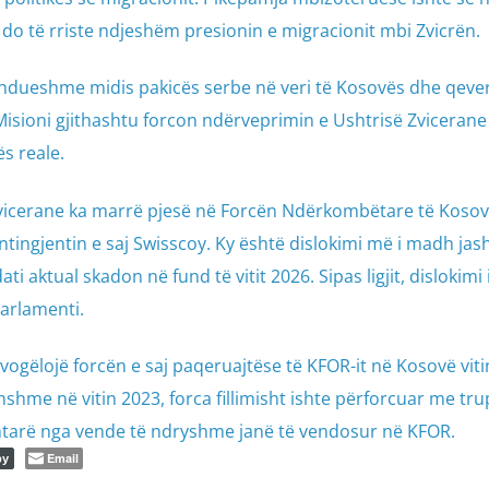
 do të rriste ndjeshëm presionin e migracionit mbi Zvicrën.
zhdueshme midis pakicës serbe në veri të Kosovës dhe qeve
Misioni gjithashtu forcon ndërveprimin e Ushtrisë Zviceran
s reale.
a Zvicerane ka marrë pjesë në Forcën Ndërkombëtare të Koso
ngjentin e saj Swisscoy. Ky është dislokimi më i madh jas
ti aktual skadon në fund të vitit 2026. Sipas ligjit, dislokimi 
arlamenti.
vogëlojë forcën e saj paqeruajtëse të KFOR-it në Kosovë viti
hme në vitin 2023, forca fillimisht ishte përforcuar me tru
ushtarë nga vende të ndryshme janë të vendosur në KFOR.
Email
py