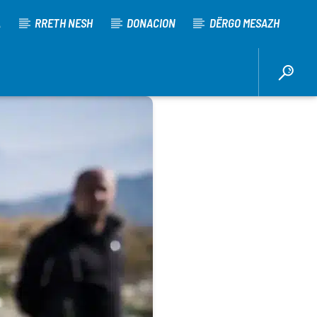
A
RRETH NESH
DONACION
DËRGO MESAZH