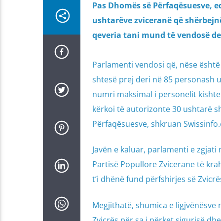
Pas Dhomës së Përfaqësuesve, edh
ushtarëve zviceranë që shërbejnë
qeveria tani mund të vendosë de
Parlamenti vendosi që, nëse është 
shtesë prej deri në 85 personash u
numri maksimal i personelit kishte 
kërkoi të autorizonte 30 ushtarë 
Përfaqësuesve, shkruan Swissinfo.
Javën e kaluar, parlamenti e zgjati
Partisë Popullore Zvicerane të krah
t’i dhënë fund përfshirjes së Zvicr
Megjithatë, shumica e ligjvënësve 
Zvicrës për sa i përket sigurisë dh