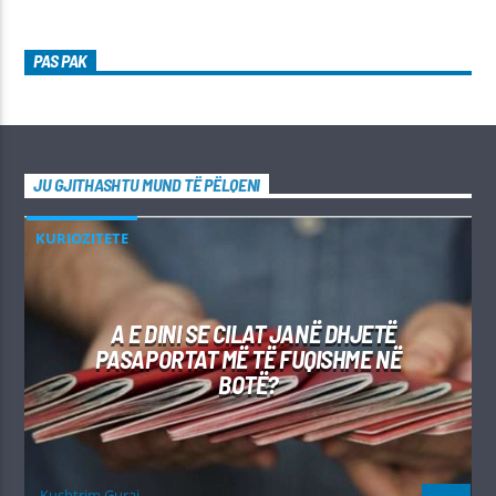
PAS PAK
JU GJITHASHTU MUND TË PËLQENI
KURIOZITETE
A E DINI SE CILAT JANË DHJETË
PASAPORTAT MË TË FUQISHME NË
BOTË?
Kushtrim Guraj