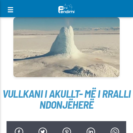
[There are no radio stations in the database]
VULLKANI I AKULLT- MË I RRALLI
NDONJËHERË