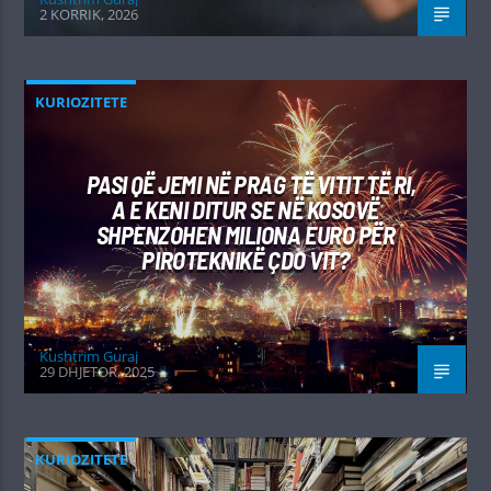
2 KORRIK, 2026
KURIOZITETE
PASI QË JEMI NË PRAG TË VITIT TË RI,
A E KENI DITUR SE NË KOSOVË
SHPENZOHEN MILIONA EURO PËR
PIROTEKNIKË ÇDO VIT?
Kushtrim Guraj
29 DHJETOR, 2025
KURIOZITETE