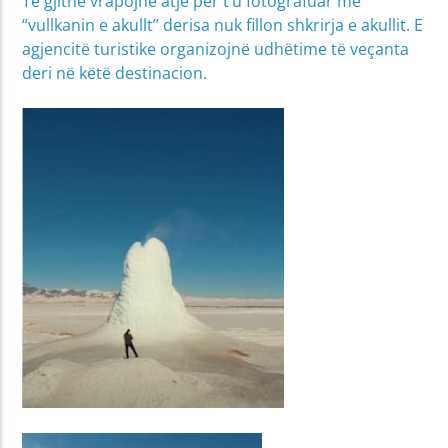
Të gjithë vrapojnë atje për t’u fotografuar me
“vullkanin e akullt” derisa nuk fillon shkrirja e akullit. E
agjencitë turistike organizojnë udhëtime të veçanta
deri në këtë destinacion.