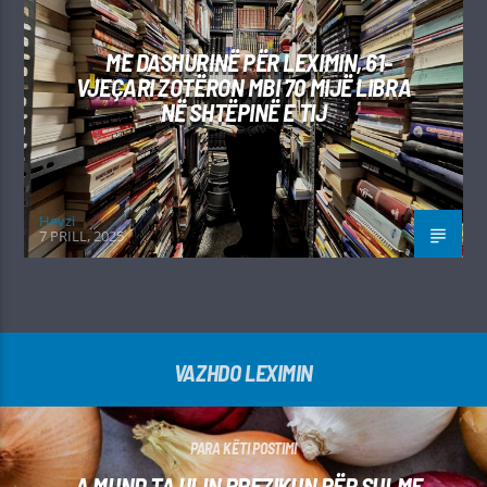
ME DASHURINË PËR LEXIMIN, 61-
VJEÇARI ZOTËRON MBI 70 MIJË LIBRA
NË SHTËPINË E TIJ
Hevzi
7 PRILL, 2025
VAZHDO LEXIMIN
PARA KËTI POSTIMI
A MUND TA ULIN RREZIKUN PËR SULME