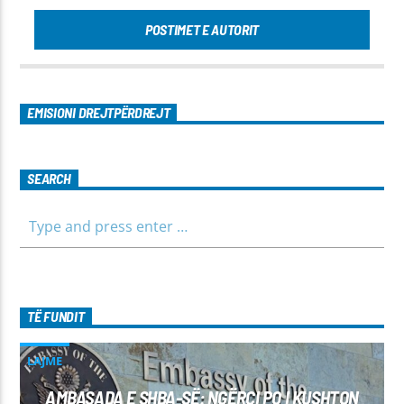
POSTIMET E AUTORIT
EMISIONI DREJTPËRDREJT
SEARCH
TË FUNDIT
LAJME
AMBASADA E SHBA-SË: NGËRÇI PO I KUSHTON