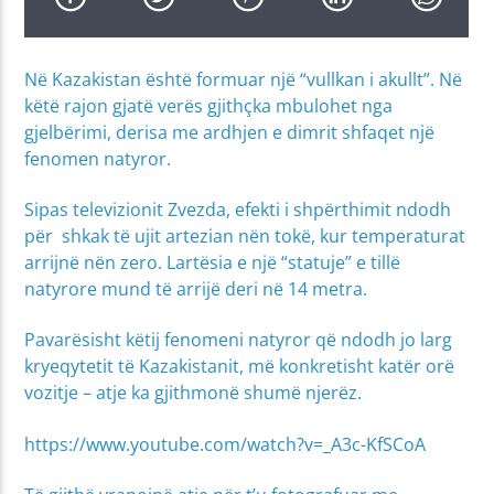
Në Kazakistan është formuar një “vullkan i akullt”. Në
këtë rajon gjatë verës gjithçka mbulohet nga
gjelbërimi, derisa me ardhjen e dimrit shfaqet një
fenomen natyror.
Sipas televizionit Zvezda, efekti i shpërthimit ndodh
për shkak të ujit artezian nën tokë, kur temperaturat
arrijnë nën zero. Lartësia e një “statuje” e tillë
natyrore mund të arrijë deri në 14 metra.
Pavarësisht këtij fenomeni natyror që ndodh jo larg
kryeqytetit të Kazakistanit, më konkretisht katër orë
vozitje – atje ka gjithmonë shumë njerëz.
https://www.youtube.com/watch?v=_A3c-KfSCoA