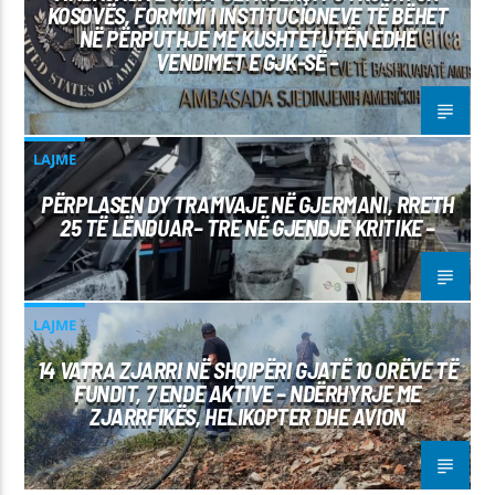
KOSOVËS, FORMIMI I INSTITUCIONEVE TË BËHET
NË PËRPUTHJE ME KUSHTETUTËN EDHE
VENDIMET E GJK-SË –
LAJME
PËRPLASEN DY TRAMVAJE NË GJERMANI, RRETH
25 TË LËNDUAR– TRE NË GJENDJE KRITIKE –
LAJME
14 VATRA ZJARRI NË SHQIPËRI GJATË 10 ORËVE TË
FUNDIT, 7 ENDE AKTIVE – NDËRHYRJE ME
ZJARRFIKËS, HELIKOPTER DHE AVION