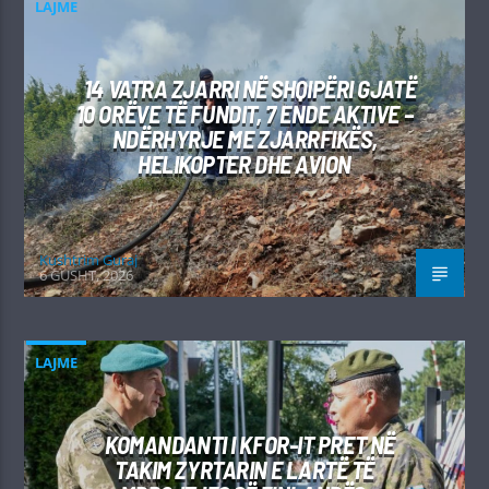
LAJME
14 VATRA ZJARRI NË SHQIPËRI GJATË
10 ORËVE TË FUNDIT, 7 ENDE AKTIVE –
NDËRHYRJE ME ZJARRFIKËS,
HELIKOPTER DHE AVION
Kushtrim Guraj
6 GUSHT, 2026
LAJME
KOMANDANTI I KFOR-IT PRET NË
TAKIM ZYRTARIN E LARTË TË