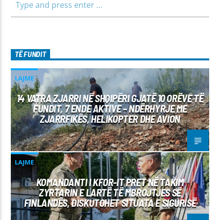
TË FUNDIT
LAJME
14 VATRA ZJARRI NË SHQIPËRI GJATË 10 ORËVE TË
FUNDIT, 7 ENDE AKTIVE – NDËRHYRJE ME
ZJARRFIKËS, HELIKOPTER DHE AVION
LAJME
KOMANDANTI I KFOR-IT PRET NË TAKIM
ZYRTARIN E LARTË TË MBROJTJES SË
FINLANDËS, DISKUTOHET SITUATA E SIGURISË