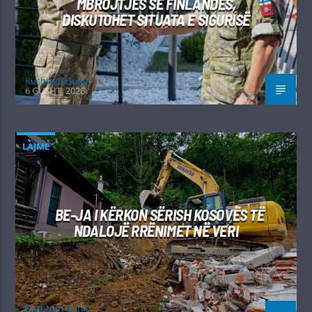
MBROJTJES SË FINLANDËS,
DISKUTOHET SITUATA E SIGURISË
Kushtrim Guraj
6 GUSHT, 2026
LAJME
BE-JA I KËRKON SËRISH KOSOVËS TË
NDALOJË RRËNIMET NË VERI
Kushtrim Guraj