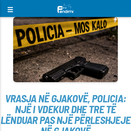
[There are no radio stations in the database]
VRASJA NË GJAKOVË, POLICIA:
NJË I VDEKUR DHE TRE TË
LËNDUAR PAS NJË PËRLESHJEJE
NË GJAKOVË