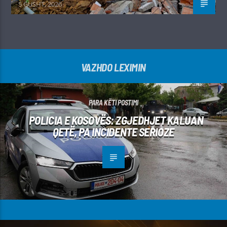
5 GUSHT, 2026
VAZHDO LEXIMIN
PARA KËTI POSTIMI
POLICIA E KOSOVËS: ZGJEDHJET KALUAN
QETË, PA INCIDENTE SERIOZE