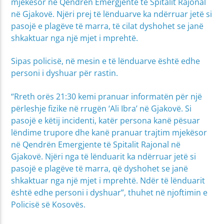
mjekësor në Qendrën Emergjente të Spitalit Rajonal
në Gjakovë. Njëri prej të lënduarve ka ndërruar jetë si
pasojë e plagëve të marra, të cilat dyshohet se janë
shkaktuar nga një mjet i mprehtë.
Sipas policisë, në mesin e të lënduarve është edhe
personi i dyshuar për rastin.
“Rreth orës 21:30 kemi pranuar informatën për një
përleshje fizike në rrugën ‘Ali Ibra’ në Gjakovë. Si
pasojë e këtij incidenti, katër persona kanë pësuar
lëndime trupore dhe kanë pranuar trajtim mjekësor
në Qendrën Emergjente të Spitalit Rajonal në
Gjakovë. Njëri nga të lënduarit ka ndërruar jetë si
pasojë e plagëve të marra, që dyshohet se janë
shkaktuar nga një mjet i mprehtë. Ndër të lënduarit
është edhe personi i dyshuar”, thuhet në njoftimin e
Policisë së Kosovës.