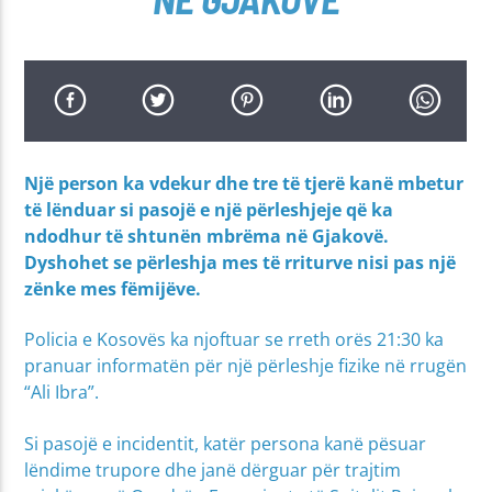
Një person ka vdekur dhe tre të tjerë kanë mbetur
të lënduar si pasojë e një përleshjeje që ka
ndodhur të shtunën mbrëma në Gjakovë.
Dyshohet se përleshja mes të rriturve nisi pas një
zënke mes fëmijëve.
Policia e Kosovës ka njoftuar se rreth orës 21:30 ka
pranuar informatën për një përleshje fizike në rrugën
“Ali Ibra”.
Si pasojë e incidentit, katër persona kanë pësuar
lëndime trupore dhe janë dërguar për trajtim