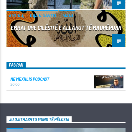
ARTIKUJ
DIJA & DAVETI
IMANI
EMRAT DHE CILËSITË E ALLAHUT TË MADHËRUAR
PAS PAK
NE MEXHLIS PODCAST
20:00
JU GJITHASHTU MUND TË PËLQENI