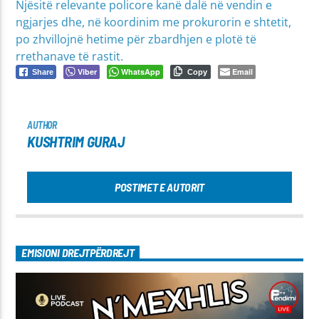
Njësitë relevante policore kanë dalë në vendin e
ngjarjes dhe, në koordinim me prokurorin e shtetit,
po zhvillojnë hetime për zbardhjen e plotë të
rrethanave të rastit.
Viber
WhatsApp
Email
Share
Copy
AUTHOR
KUSHTRIM GURAJ
POSTIMET E AUTORIT
EMISIONI DREJTPËRDREJT