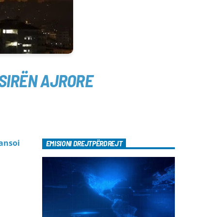
ËSIRËN AJRORE
lansoi
EMISIONI DREJTPËRDREJT