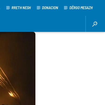
A
RRETH NESH
DONACION
DËRGO MESAZH