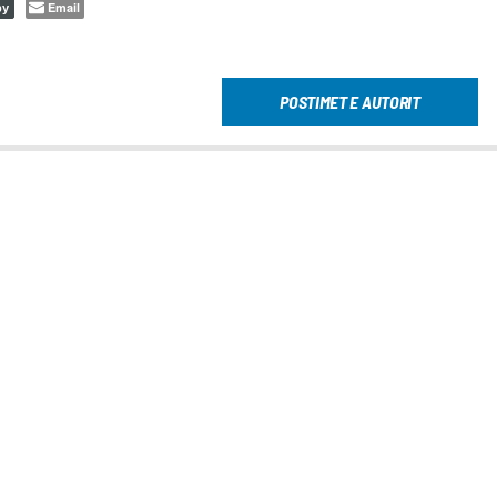
Email
py
POSTIMET E AUTORIT