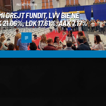
PAS KËTI POSTIMI
I DREJT FUNDIT, LVV BIE NË
 21.06%, LDK 17.61%, AAK 7.17%