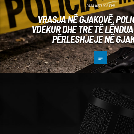
PARA KËTI POSTIMI
VRASJA NË GJAKOVË, POLIC
VDEKUR DHE TRE TË LËNDUA
PËRLESHJEJE NË GJA