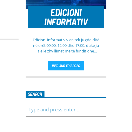
EDICIONI
INFORMATIV
Edicioni informativ vjen tek ju çdo ditë
në orët 09:00, 12:00 dhe 17:00, duke ju
sjellë zhvillimet më të fundit dhe
informacionet më të rëndësishme nga
Kosova, rajoni dhe bota. Në këtë
INFO AND EPISODES
edicion do të gjeni lajme të
përditësuara nga fusha të ndryshme,
përfshirë politikën, shoqërinë dhe
ekonominë, si dhe rubrika të veçanta
për sportin dhe parashikimin e motit.
SEARCH
Qëndroni me ne për informim të saktë,
të shpejtë dhe të besueshëm.