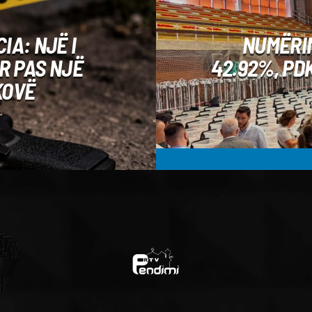
IA: NJË I
NUMËRIM
R PAS NJË
42.92%, PDK
KOVË