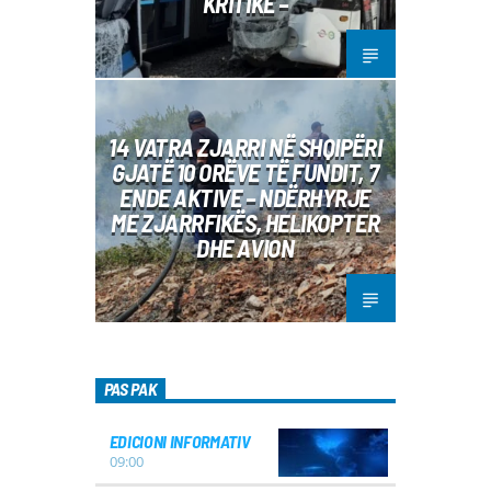
KRITIKE –
14 VATRA ZJARRI NË SHQIPËRI
GJATË 10 ORËVE TË FUNDIT, 7
ENDE AKTIVE – NDËRHYRJE
ME ZJARRFIKËS, HELIKOPTER
DHE AVION
PAS PAK
EDICIONI INFORMATIV
09:00