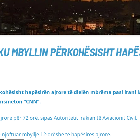
AKU MBYLLIN PËRKOHËSISHT HAP
kohësisht hapësirën ajrore të dielën mbrëma pasi Irani 
transmeton “CNN”.
rore për 72 orë, sipas Autoritetit irakian të Aviacionit Civil.
në njoftuar mbyllje 12-orëshe të hapësirës ajrore.