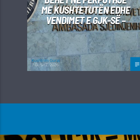
ME KUSHTETUTËN EDHE
VENDIMET E GJK-SË –
Kushtrim Guraj
7 GUSHT, 2026