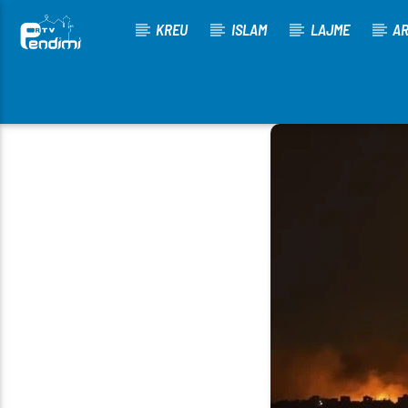
KREU
ISLAM
LAJME
AR
[There are no radio stations in the database]