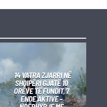
14 VATRA ZJARRI NË
SHQIPËRI GJATË 10
ORËVE TË FUNDIT, 7
ENDE AKTIVE –
NDËRHYRJE ME