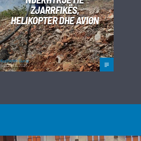
ZJARRFIKËS,
HELIKOPTER DHE AVION
Kushtrim Guraj
6 GUSHT, 2026