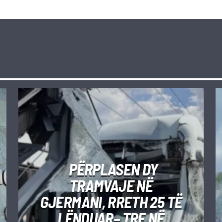
PËRPLASEN DY
TRAMVAJE NË
GJERMANI, RRETH 25 TË
LËNDUAR– TRE NË