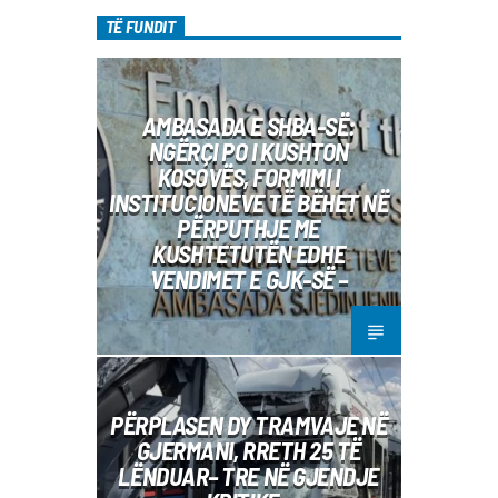
TË FUNDIT
AMBASADA E SHBA-SË:
NGËRÇI PO I KUSHTON
KOSOVËS, FORMIMI I
INSTITUCIONEVE TË BËHET NË
PËRPUTHJE ME
KUSHTETUTËN EDHE
VENDIMET E GJK-SË –
PËRPLASEN DY TRAMVAJE NË
GJERMANI, RRETH 25 TË
LËNDUAR– TRE NË GJENDJE