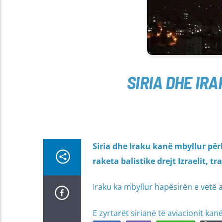
SIRIA DHE IR
Siria dhe Iraku kanë mbyllur për
raketa balistike drejt Izraelit, 
Iraku ka mbyllur hapësirën e vetë aj
E zyrtarët sirianë të aviacionit ka