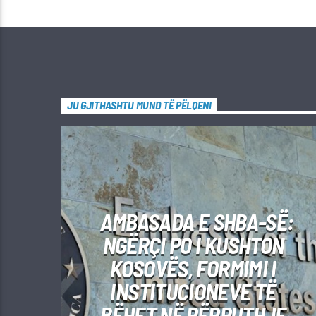
JU GJITHASHTU MUND TË PËLQENI
AMBASADA E SHBA-SË:
NGËRÇI PO I KUSHTON
KOSOVËS, FORMIMI I
INSTITUCIONEVE TË
BËHET NË PËRPUTHJE