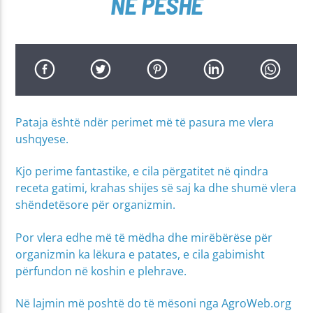
NË PESHË
Pataja është ndër perimet më të pasura me vlera
ushqyese.
Kjo perime fantastike, e cila përgatitet në qindra
receta gatimi, krahas shijes së saj ka dhe shumë vlera
shëndetësore për organizmin.
Por vlera edhe më të mëdha dhe mirëbërëse për
organizmin ka lëkura e patates, e cila gabimisht
përfundon në koshin e plehrave.
Në lajmin më poshtë do të mësoni nga AgroWeb.org