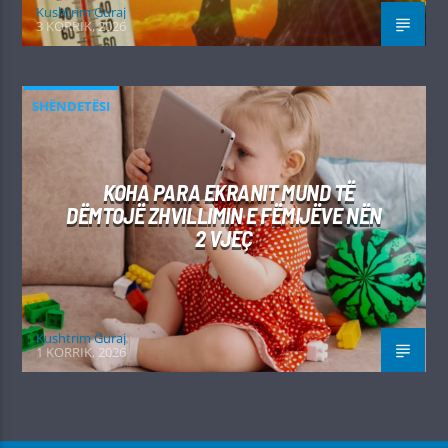
Kushtrim Guraj
3 KORRIK, 2026
SHËNDETËSI
KOHA PARA EKRANIT MUND TË
DËMTOJË ZHVILLIMIN E FËMIJËVE NËN
2 VJEÇ
Kushtrim Guraj
1 KORRIK, 2026