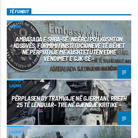
TË FUNDIT
LAJME
AMBASADA E SHBA-SË: NGËRÇI PO I KUSHTON
KOSOVËS, FORMIMI I INSTITUCIONEVE TË BËHET
NË PËRPUTHJE ME KUSHTETUTËN EDHE
VENDIMET E GJK-SË –
LAJME
PËRPLASEN DY TRAMVAJE NË GJERMANI, RRETH
25 TË LËNDUAR– TRE NË GJENDJE KRITIKE –
LAJME