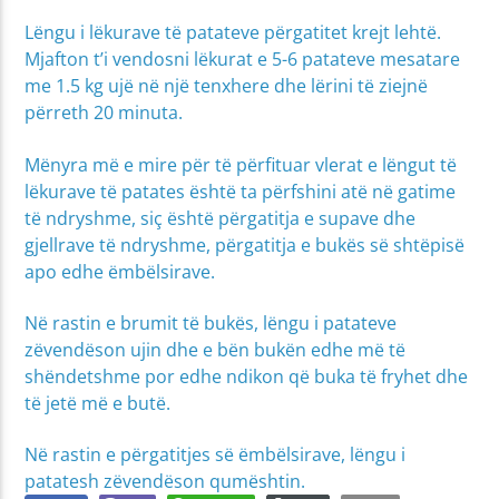
Lëngu i lëkurave të patateve përgatitet krejt lehtë.
Mjafton t’i vendosni lëkurat e 5-6 patateve mesatare
me 1.5 kg ujë në një tenxhere dhe lërini të ziejnë
përreth 20 minuta.
Mënyra më e mire për të përfituar vlerat e lëngut të
lëkurave të patates është ta përfshini atë në gatime
të ndryshme, siç është përgatitja e supave dhe
gjellrave të ndryshme, përgatitja e bukës së shtëpisë
apo edhe ëmbëlsirave.
Në rastin e brumit të bukës, lëngu i patateve
zëvendëson ujin dhe e bën bukën edhe më të
shëndetshme por edhe ndikon që buka të fryhet dhe
të jetë më e butë.
Në rastin e përgatitjes së ëmbëlsirave, lëngu i
patatesh zëvendëson qumështin.