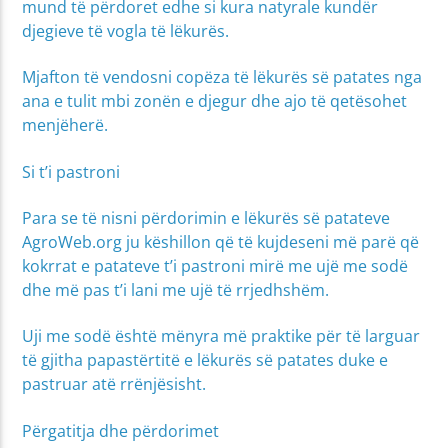
mund të përdoret edhe si kura natyrale kundër
djegieve të vogla të lëkurës.
Mjafton të vendosni copëza të lëkurës së patates nga
ana e tulit mbi zonën e djegur dhe ajo të qetësohet
menjëherë.
Si t’i pastroni
Para se të nisni përdorimin e lëkurës së patateve
AgroWeb.org ju këshillon që të kujdeseni më parë që
kokrrat e patateve t’i pastroni mirë me ujë me sodë
dhe më pas t’i lani me ujë të rrjedhshëm.
Uji me sodë është mënyra më praktike për të larguar
të gjitha papastërtitë e lëkurës së patates duke e
pastruar atë rrënjësisht.
Përgatitja dhe përdorimet