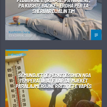
PEDIATRINË E QKUK-SË: PA HIGJIENË,
PA KUSHTE BAZIKE – ERDHA PËR TA
SHËRUAR DJALIN TIM
Kushtrim Guraj
13 KORRIK, 2026
SHËNDETËSI
SËMUNDJET QË PËRKEQËSOHEN NGA
TEMPERATURAT E LARTA: MJEKËT
PARALAJMËROJNË RREZIQET E VAPËS