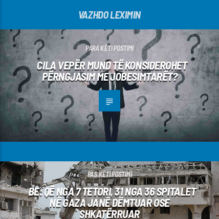
VAZHDO LEXIMIN
PARA KËTI POSTIMI
CILA VEPËR MUND TË KONSIDEROHET
PËRNGJASIM ME JOBESIMTARËT?
PAS KËTI POSTIMI
BE: QË NGA 7 TETORI, 31 NGA 36 SPITALET
NË GAZA JANË DËMTUAR OSE
SHKATËRRUAR