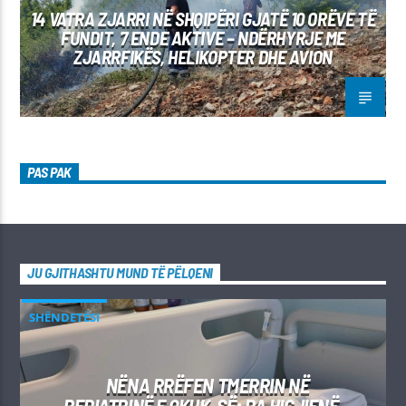
14 VATRA ZJARRI NË SHQIPËRI GJATË 10 ORËVE TË
FUNDIT, 7 ENDE AKTIVE – NDËRHYRJE ME
ZJARRFIKËS, HELIKOPTER DHE AVION
PAS PAK
JU GJITHASHTU MUND TË PËLQENI
SHËNDETËSI
NËNA RRËFEN TMERRIN NË