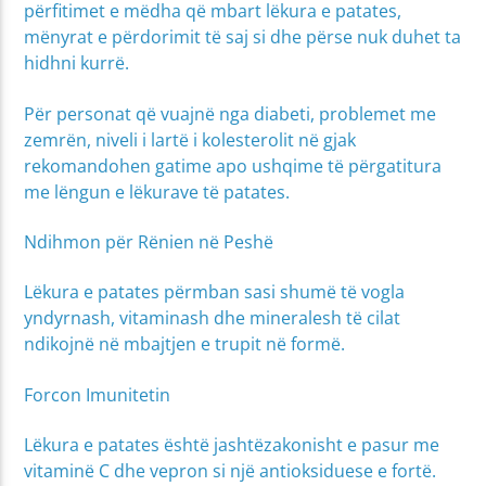
përfitimet e mëdha që mbart lëkura e patates,
mënyrat e përdorimit të saj si dhe përse nuk duhet ta
hidhni kurrë.
Për personat që vuajnë nga diabeti, problemet me
zemrën, niveli i lartë i kolesterolit në gjak
rekomandohen gatime apo ushqime të përgatitura
me lëngun e lëkurave të patates.
Ndihmon për Rënien në Peshë
Lëkura e patates përmban sasi shumë të vogla
yndyrnash, vitaminash dhe mineralesh të cilat
ndikojnë në mbajtjen e trupit në formë.
Forcon Imunitetin
Lëkura e patates është jashtëzakonisht e pasur me
vitaminë C dhe vepron si një antioksiduese e fortë.