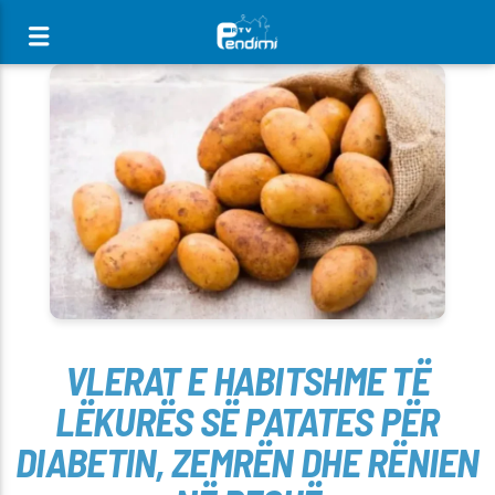
[There are no radio stations in the database]
VLERAT E HABITSHME TË
LËKURËS SË PATATES PËR
DIABETIN, ZEMRËN DHE RËNIEN