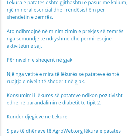
Lëkura e patates është gjithashtu e pasur me kalium,
një mineral esencial dhe i rëndësishëm për
shëndetin e zemrës.
Ato ndihmojnë në minimizimin e prekjes së zemrës
nga sëmundje të ndryshme dhe përmirësojnë
aktivitetin e saj.
Për nivelin e sheqerit në gjak
Një nga vetitë e mira të lëkurës së patateve është
ruajtja e nivelit të sheqerit në gjak.
Konsumimi i lëkurës së patateve ndikon pozitivisht
edhe në parandalimin e diabetit të tipit 2.
Kundër djegieve në Lëkurë
Sipas të dhënave të AgroWeb.org lëkura e patates