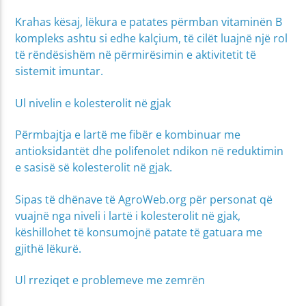
Krahas kësaj, lëkura e patates përmban vitaminën B
kompleks ashtu si edhe kalçium, të cilët luajnë një rol
të rëndësishëm në përmirësimin e aktivitetit të
sistemit imuntar.
Ul nivelin e kolesterolit në gjak
Përmbajtja e lartë me fibër e kombinuar me
antioksidantët dhe polifenolet ndikon në reduktimin
e sasisë së kolesterolit në gjak.
Sipas të dhënave të AgroWeb.org për personat që
vuajnë nga niveli i lartë i kolesterolit në gjak,
këshillohet të konsumojnë patate të gatuara me
gjithë lëkurë.
Ul rreziqet e problemeve me zemrën