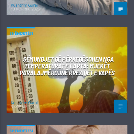
Kushtrim Guraj
13 KORRIK, 2026
SHËNDETËSI
SËMUNDJET QË PËRKEQËSOHEN NGA
TEMPERATURAT E LARTA: MJEKËT
PARALAJMËROJNË RREZIQET E VAPËS
Kushtrim Guraj
3 KORRIK, 2026
SHËNDETËSI