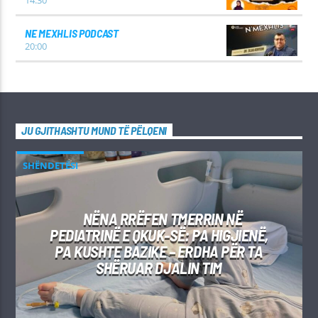
NE MEXHLIS PODCAST
20:00
JU GJITHASHTU MUND TË PËLQENI
SHËNDETËSI
NËNA RRËFEN TMERRIN NË
PEDIATRINË E QKUK-SË: PA HIGJIENË,
PA KUSHTE BAZIKE – ERDHA PËR TA
SHËRUAR DJALIN TIM