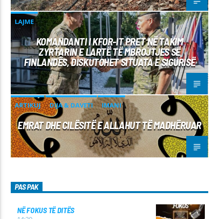
LAJME
KOMANDANTI I KFOR-IT PRET NË TAKIM
ZYRTARIN E LARTË TË MBROJTJES SË
FINLANDËS, DISKUTOHET SITUATA E SIGURISË
ARTIKUJ
DIJA & DAVETI
IMANI
EMRAT DHE CILËSITË E ALLAHUT TË MADHËRUAR
PAS PAK
NË FOKUS TË DITËS
14:30