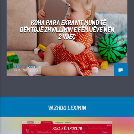
KOHA PARA EKRANIT MUND TË
DËMTOJË ZHVILLIMIN E FËMIJËVE NËN
2 VJEÇ
Kushtrim Guraj
1 KORRIK, 2026
VAZHDO LEXIMIN
PARA KËTI POSTIMI