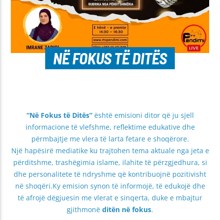
NË FOKUS TË DITËS
“Në Fokus të Ditës”
është emisioni ditor që ju sjell
informacione të vlefshme, reflektime edukative dhe
përmbajtje me vlera të larta fetare e shoqërore.
Një hapësirë mediatike ku trajtohen tema aktuale nga jeta e
përditshme, trashëgimia islame, ilahite të përzgjedhura, si
dhe personalitete të ndryshme që kontribuojnë pozitivisht
në shoqëri.Ky emision synon të informojë, të edukojë dhe
të afrojë dëgjuesin me vlerat e sinqerta, duke e mbajtur
gjithmonë
ditën në fokus
.