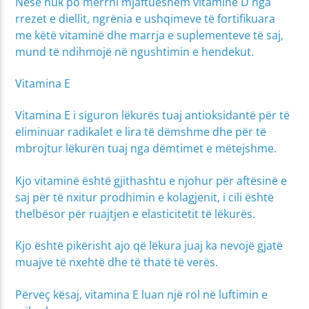
Nëse nuk po merrni mjaftueshëm vitaminë D nga
rrezet e diellit, ngrënia e ushqimeve të fortifikuara
me këtë vitaminë dhe marrja e suplementeve të saj,
mund të ndihmojë në ngushtimin e hendekut.
Vitamina E
Vitamina E i siguron lëkurës tuaj antioksidantë për të
eliminuar radikalet e lira të dëmshme dhe për të
mbrojtur lëkurën tuaj nga dëmtimet e mëtejshme.
Kjo vitaminë është gjithashtu e njohur për aftësinë e
saj për të nxitur prodhimin e kolagjenit, i cili është
thelbësor për ruajtjen e elasticitetit të lëkurës.
Kjo është pikërisht ajo që lëkura juaj ka nevojë gjatë
muajve të nxehtë dhe të thatë të verës.
Përveç kësaj, vitamina E luan një rol në luftimin e