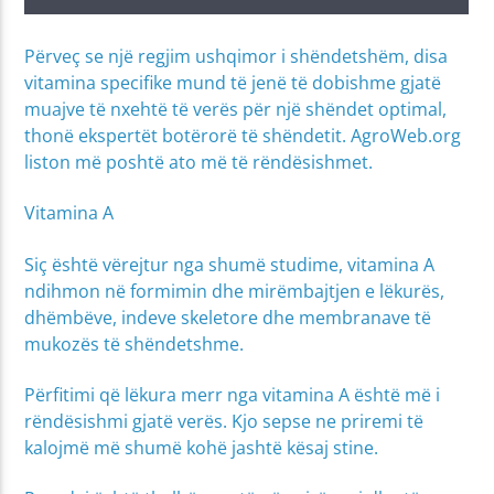
Përveç se një regjim ushqimor i shëndetshëm, disa
vitamina specifike mund të jenë të dobishme gjatë
muajve të nxehtë të verës për një shëndet optimal,
thonë ekspertët botërorë të shëndetit. AgroWeb.org
liston më poshtë ato më të rëndësishmet.
Vitamina A
Siç është vërejtur nga shumë studime, vitamina A
ndihmon në formimin dhe mirëmbajtjen e lëkurës,
dhëmbëve, indeve skeletore dhe membranave të
mukozës të shëndetshme.
Përfitimi që lëkura merr nga vitamina A është më i
rëndësishmi gjatë verës. Kjo sepse ne priremi të
kalojmë më shumë kohë jashtë kësaj stine.