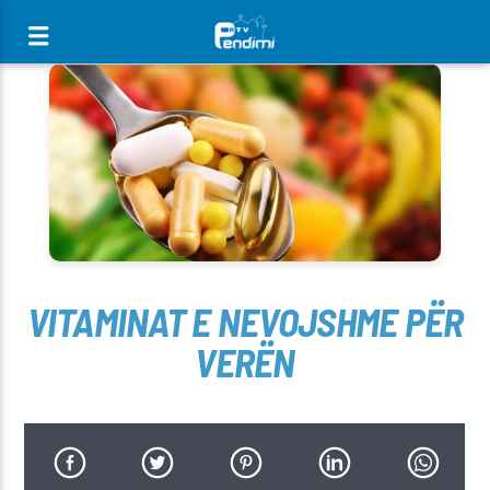
[There are no radio stations in the database]
VITAMINAT E NEVOJSHME PËR
VERËN