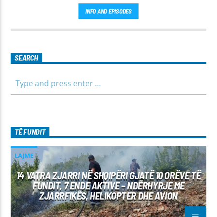
INFO AND EPISODES
SEARCH
TË FUNDIT
LAJME
14 VATRA ZJARRI NË SHQIPËRI GJATË 10 ORËVE TË
FUNDIT, 7 ENDE AKTIVE – NDËRHYRJE ME
ZJARRFIKËS, HELIKOPTER DHE AVION