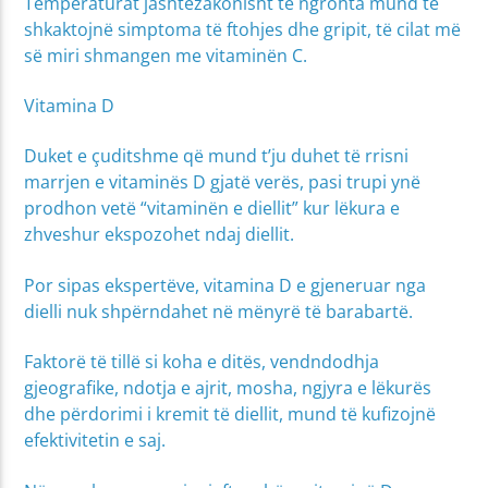
Temperaturat jashtëzakonisht të ngrohta mund të
shkaktojnë simptoma të ftohjes dhe gripit, të cilat më
së miri shmangen me vitaminën C.
Vitamina D
Duket e çuditshme që mund t’ju duhet të rrisni
marrjen e vitaminës D gjatë verës, pasi trupi ynë
prodhon vetë “vitaminën e diellit” kur lëkura e
zhveshur ekspozohet ndaj diellit.
Por sipas ekspertëve, vitamina D e gjeneruar nga
dielli nuk shpërndahet në mënyrë të barabartë.
Faktorë të tillë si koha e ditës, vendndodhja
gjeografike, ndotja e ajrit, mosha, ngjyra e lëkurës
dhe përdorimi i kremit të diellit, mund të kufizojnë
efektivitetin e saj.