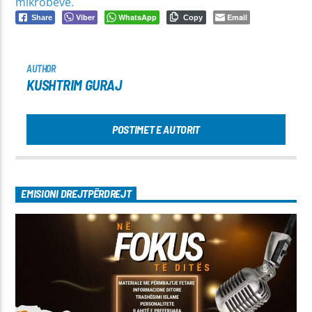
mikrobeve.
Viber
WhatsApp
Email
Share
Copy
AUTHOR
KUSHTRIM GURAJ
POSTIMET E AUTORIT
EMISIONI DREJTPËRDREJT