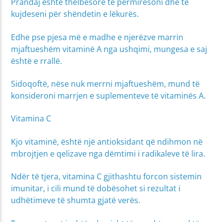
Prandaj është thelbësore të përmirësoni dhe të
kujdeseni për shëndetin e lëkurës.
Edhe pse pjesa më e madhe e njerëzve marrin
mjaftueshëm vitaminë A nga ushqimi, mungesa e saj
është e rrallë.
Sidoqoftë, nëse nuk merrni mjaftueshëm, mund të
konsideroni marrjen e suplementeve të vitaminës A.
Vitamina C
Kjo vitaminë, është një antioksidant që ndihmon në
mbrojtjen e qelizave nga dëmtimi i radikaleve të lira.
Ndër të tjera, vitamina C gjithashtu forcon sistemin
imunitar, i cili mund të dobësohet si rezultat i
udhëtimeve të shumta gjatë verës.