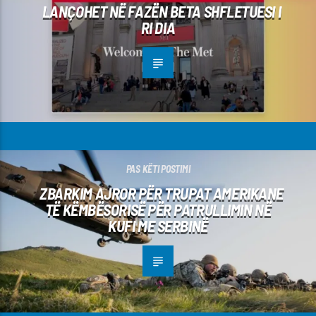
LANÇOHET NË FAZËN BETA SHFLETUESI I
RI DIA
PAS KËTI POSTIMI
ZBARKIM AJROR PËR TRUPAT AMERIKANE
TË KËMBËSORISË PËR PATRULLIMIN NË
KUFI ME SERBINË