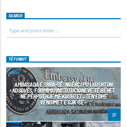
të shpejtë dhe të besueshëm.
SEARCH
TË FUNDIT
LAJME
AMBASADA E SHBA-SË: NGËRÇI PO I KUSHTON
KOSOVËS, FORMIMI I INSTITUCIONEVE TË BËHET
NË PËRPUTHJE ME KUSHTETUTËN EDHE
VENDIMET E GJK-SË –