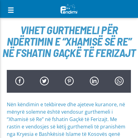
[There are no radio stations in the database]
VIHET GURTHEMELI PËR
NDËRTIMIN E “XHAMISË SË RE”
NË FSHATIN GAÇKË TË FERIZAJT
Nën këndimin e tekbireve dhe ajeteve kuranore, në
mënyrë solemne është vendosur gurthemeli i
“Xhamisë së Re” në fshatin Gaçkë të Ferizajt. Me
rastin e vendosjes së këtij gurthemeli të pranishëm
nga Kryesia e Bashkësisë Islame të Kosovës qenë