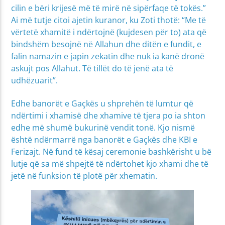
cilin e bëri krijesë më të mirë në sipërfaqe të tokës.”
Ai më tutje citoi ajetin kuranor, ku Zoti thotë: “Me të
vërtetë xhamitë i ndërtojnë (kujdesen për to) ata që
bindshëm besojnë në Allahun dhe ditën e fundit, e
falin namazin e japin zekatin dhe nuk ia kanë dronë
askujt pos Allahut. Të tillët do të jenë ata të
udhëzuarit”.
Edhe banorët e Gaçkës u shprehën të lumtur që
ndërtimi i xhamisë dhe xhamive të tjera po ia shton
edhe më shumë bukurinë vendit tonë. Kjo nismë
është ndërmarrë nga banorët e Gaçkës dhe KBI e
Ferizajt. Në fund të kësaj ceremonie bashkërisht u bë
lutje që sa më shpejtë të ndërtohet kjo xhami dhe të
jetë në funksion të plotë për xhematin.