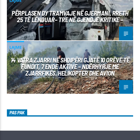
LAJME
PËRPLASEN DY TRAMVAJE NË GJERMANI, RRETH
25 TË LËNDUAR– TRE NË GJENDJE KRITIKE –
LAJME
14 VATRA ZJARRI NË SHQIPËRI GJATË 10 ORËVE TË
FUNDIT, 7 ENDE AKTIVE – NDËRHYRJE ME
ZJARRFIKËS, HELIKOPTER DHE AVION
PAS PAK