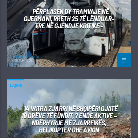
PËRPLASEN DY TRAMVAJE NË
GJERMANI, RRETH 25 TË LËNDUAR–
TRE NË GJENDJE KRITIKE –
Kushtrim Guraj
7 GUSHT, 2026
LAJME
14 VATRA ZJARRI NË SHQIPËRI GJATË
10 ORËVE TË FUNDIT, 7 ENDE AKTIVE –
NDËRHYRJE ME ZJARRFIKËS,
HELIKOPTER DHE AVION