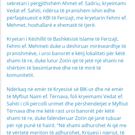
sekretari i përgjithshëm Ahmet ef. Sadriu, kryeimami
Vedat ef. Sahiti, ndërsa të pranishëm ishin edhe
përfaqësuesit e KBI të Ferizajt, me kryetarin Fehmi ef.
Mehmet, hoxhallarë e xhematë të tjerë.
Kryetari i Këshillit të Bashkësisë Islame të Ferizajt,
Fehmi ef. Mehmeti duke u dëshiruar mirëseardhje të
pranishmëve, i uroi banorët e këtij lokaliteti për këtë
xhami të re, duke lutur Zotin që të jetë një xhami në
shërbim të besimtarëve dhe në të mirë të
komunitetit.
Ndërkaq në emër të Kryesisë së BIK-ut dhe në emër
të Myftiut Naim ef. Tërnava, foli kryeimami Vedat ef.
Sahiti i cili përcolli urimet dhe përshëndetjet e Myftiut
Tërnava dhe me këtë rast uroi banorët për këtë
xhami të re, duke falënderuar Zotin që janë tubuar
për një punë të hairit. “Në xhami adhurohet Ai që me
të vërtetë meriton të adhurohet, Krijuesi i njeriut, të