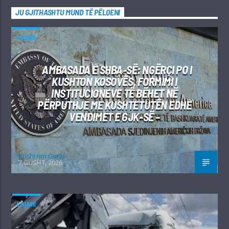
JU GJITHASHTU MUND TË PËLQENI
LAJME
AMBASADA E SHBA-SË: NGËRÇI PO I
KUSHTON KOSOVËS, FORMIMI I
INSTITUCIONEVE TË BËHET NË
PËRPUTHJE ME KUSHTETUTËN EDHE
VENDIMET E GJK-SË –
Kushtrim Guraj
7 GUSHT, 2026
LAJME