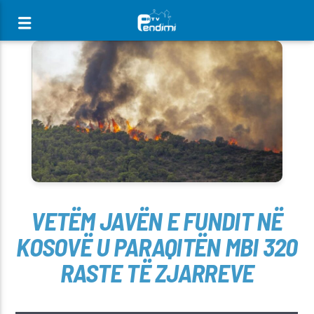
[There are no radio stations in the database]
VETËM JAVËN E FUNDIT NË
KOSOVË U PARAQITËN MBI 320
RASTE TË ZJARREVE