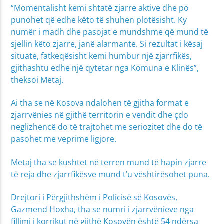
“Momentalisht kemi shtatë zjarre aktive dhe po
punohet që edhe këto të shuhen plotësisht. Ky
numër i madh dhe pasojat e mundshme që mund të
sjellin këto zjarre, janë alarmante. Si rezultat i kësaj
situate, fatkeqësisht kemi humbur një zjarrfikës,
gjithashtu edhe një qytetar nga Komuna e Klinës”,
theksoi Metaj.
Ai tha se në Kosova ndalohen të gjitha format e
zjarrvënies në gjithë territorin e vendit dhe çdo
neglizhencë do të trajtohet me seriozitet dhe do të
pasohet me veprime ligjore.
Metaj tha se kushtet në terren mund të hapin zjarre
të reja dhe zjarrfikësve mund t’u vështirësohet puna.
Drejtori i Përgjithshëm i Policisë së Kosovës,
Gazmend Hoxha, tha se numri i zjarrvënieve nga
fillimi i korrikut në gjithë Kosovën është 54 ndërsa