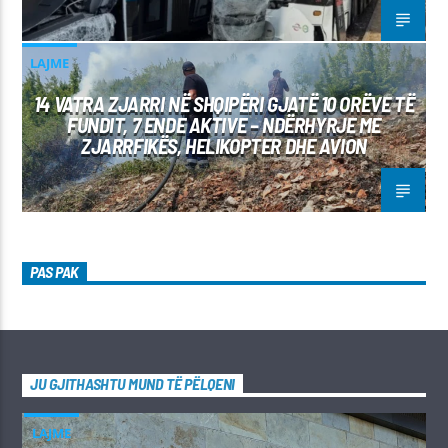
LAJME
14 VATRA ZJARRI NË SHQIPËRI GJATË 10 ORËVE TË
FUNDIT, 7 ENDE AKTIVE – NDËRHYRJE ME
ZJARRFIKËS, HELIKOPTER DHE AVION
PAS PAK
JU GJITHASHTU MUND TË PËLQENI
LAJME