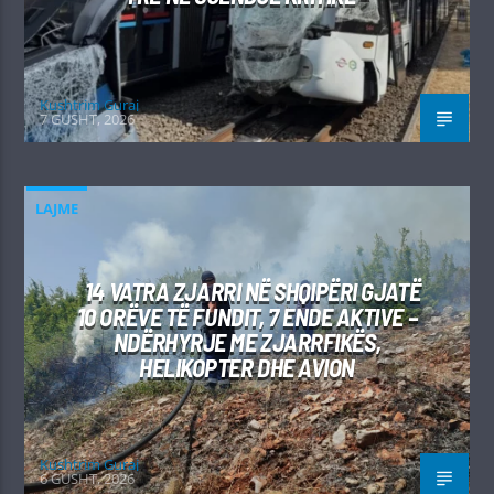
Kushtrim Guraj
7 GUSHT, 2026
LAJME
14 VATRA ZJARRI NË SHQIPËRI GJATË
10 ORËVE TË FUNDIT, 7 ENDE AKTIVE –
NDËRHYRJE ME ZJARRFIKËS,
HELIKOPTER DHE AVION
Kushtrim Guraj
6 GUSHT, 2026