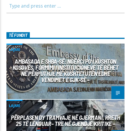
TË FUNDIT
LAJME
AMBASADA E SHBA-SË: NGËRÇI PO I KUSHTON
KOSOVËS, FORMIMI I INSTITUCIONEVE TË BËHET
NË PËRPUTHJE ME KUSHTETUTËN EDHE
VENDIMET E GJK-SË –
LAJME
PËRPLASEN DY TRAMVAJE NË GJERMANI, RRETH
25 TË LËNDUAR– TRE NË GJENDJE KRITIKE –