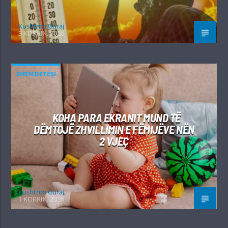
Kushtrim Guraj
3 KORRIK, 2026
SHËNDETËSI
KOHA PARA EKRANIT MUND TË
DËMTOJË ZHVILLIMIN E FËMIJËVE NËN
2 VJEÇ
Kushtrim Guraj
1 KORRIK, 2026