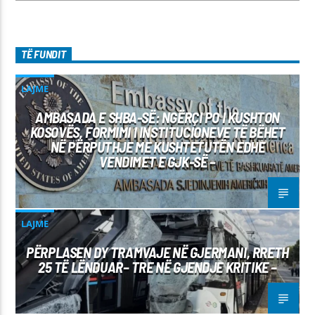
TË FUNDIT
LAJME
AMBASADA E SHBA-SË: NGËRÇI PO I KUSHTON
KOSOVËS, FORMIMI I INSTITUCIONEVE TË BËHET
NË PËRPUTHJE ME KUSHTETUTËN EDHE
VENDIMET E GJK-SË –
LAJME
PËRPLASEN DY TRAMVAJE NË GJERMANI, RRETH
25 TË LËNDUAR– TRE NË GJENDJE KRITIKE –