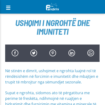
[There are no radio stations in the database]
USHQIMI I NGROHTË DHE
IMUNITETI
Në stinën e dimrit, ushqimet e ngrohta luajnë rol të
rëndësishëm në forcimin e imunitetit dhe mbajtjen e
trupit të mbrojtur nga sëmundjet sezonale.
Supat e ngrohta, sidomos ato të përgatitura me
perime të freskëta, ndihmojnë në ruajtjen e
hidratimit dhe furnizimin me vitamina e minerale të