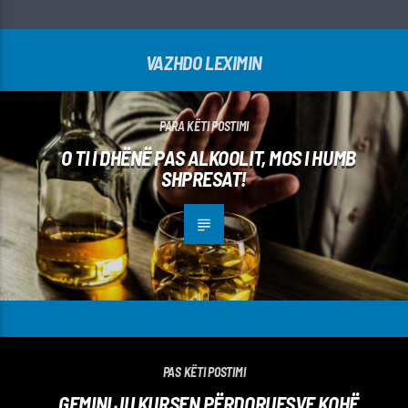
VAZHDO LEXIMIN
PARA KËTI POSTIMI
O TI I DHËNË PAS ALKOOLIT, MOS I HUMB
SHPRESAT!
PAS KËTI POSTIMI
GEMINI JU KURSEN PËRDORUESVE KOHË