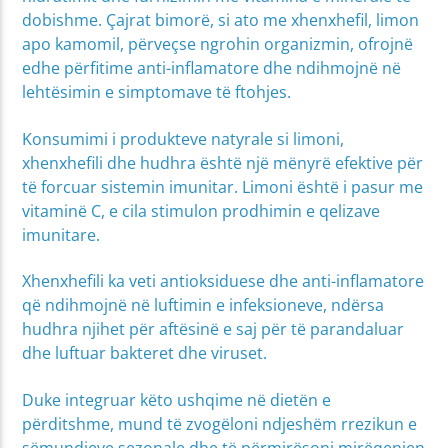
dobishme. Çajrat bimorë, si ato me xhenxhefil, limon
apo kamomil, përveçse ngrohin organizmin, ofrojnë
edhe përfitime anti-inflamatore dhe ndihmojnë në
lehtësimin e simptomave të ftohjes.
Konsumimi i produkteve natyrale si limoni,
xhenxhefili dhe hudhra është një mënyrë efektive për
të forcuar sistemin imunitar. Limoni është i pasur me
vitaminë C, e cila stimulon prodhimin e qelizave
imunitare.
Xhenxhefili ka veti antioksiduese dhe anti-inflamatore
që ndihmojnë në luftimin e infeksioneve, ndërsa
hudhra njihet për aftësinë e saj për të parandaluar
dhe luftuar bakteret dhe viruset.
Duke integruar këto ushqime në dietën e
përditshme, mund të zvogëloni ndjeshëm rrezikun e
sëmundjeve sezonale dhe të përmirësoni mirëqenien