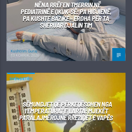
NËNA RRËFEN TMERRIN NË
PEDIATRINË E QKUK-SË: PA HIGJIENË,
PA KUSHTE BAZIKE – ERDHA PËR TA
SHËRUAR DJALIN TIM
Kushtrim Guraj
13 KORRIK, 2026
SHËNDETËSI
SËMUNDJET QË PËRKEQËSOHEN NGA
TEMPERATURAT E LARTA: MJEKËT
PARALAJMËROJNË RREZIQET E VAPËS