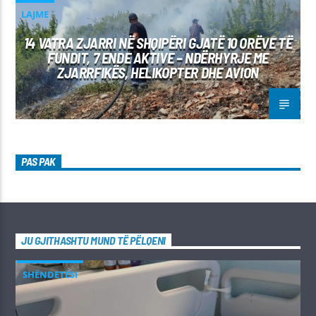
LAJME
14 VATRA ZJARRI NË SHQIPËRI GJATË 10 ORËVE TË
FUNDIT, 7 ENDE AKTIVE – NDËRHYRJE ME
ZJARRFIKËS, HELIKOPTER DHE AVION
PAS PAK
JU GJITHASHTU MUND TË PËLQENI
SHËNDETËSI