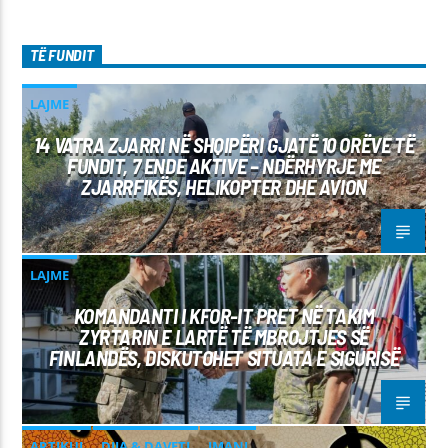
TË FUNDIT
LAJME
14 VATRA ZJARRI NË SHQIPËRI GJATË 10 ORËVE TË
FUNDIT, 7 ENDE AKTIVE – NDËRHYRJE ME
ZJARRFIKËS, HELIKOPTER DHE AVION
LAJME
KOMANDANTI I KFOR-IT PRET NË TAKIM
ZYRTARIN E LARTË TË MBROJTJES SË
FINLANDËS, DISKUTOHET SITUATA E SIGURISË
ARTIKUJ
DIJA & DAVETI
IMANI