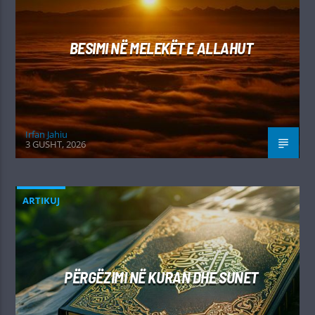
BESIMI NË MELEKËT E ALLAHUT
Irfan Jahiu
3 GUSHT, 2026
ARTIKUJ
PËRGËZIMI NË KURAN DHE SUNET