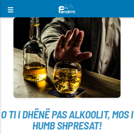
[There are no radio stations in the database]
O TI I DHËNË PAS ALKOOLIT, MOS I
HUMB SHPRESAT!