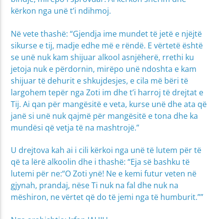
kërkon nga unë t’i ndihmoj.
Në vete thashë: “Gjendja ime mundet të jetë e njëjtë
sikurse e tij, madje edhe më e rëndë. E vërtetë është
se unë nuk kam shijuar alkool asnjëherë, rrethi ku
jetoja nuk e përdornin, mirëpo unë ndoshta e kam
shijuar të dehurit e shkujdesjes, e cila më bëri të
largohem tepër nga Zoti im dhe t’i harroj të drejtat e
Tij. Ai qan për mangësitë e veta, kurse unë dhe ata që
janë si unë nuk qajmë për mangësitë e tona dhe ka
mundësi që vetja të na mashtrojë.”
U drejtova kah ai i cili kërkoi nga unë të lutem për të
që ta lërë alkoolin dhe i thashë: “Eja së bashku të
lutemi për ne:“O Zoti ynë! Ne e kemi futur veten në
gjynah, prandaj, nëse Ti nuk na fal dhe nuk na
mëshiron, ne vërtet që do të jemi nga të humburit.””