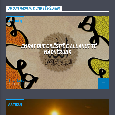
JU GJITHASHTU MUND TË PËLQENI
ARTIKUJ
EMRAT DHE CILËSITË E ALLAHUT TË
MADHËRUAR
Irfan Jahiu
5 GUSHT, 2026
ARTIKUJ