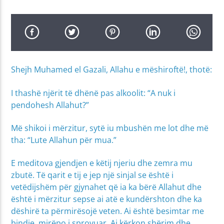
Shejh Muhamed el Gazali, Allahu e mëshiroftë!, thotë:
I thashë njërit të dhënë pas alkoolit: “A nuk i
pendohesh Allahut?”
Më shikoi i mërzitur, sytë iu mbushën me lot dhe më
tha: “Lute Allahun për mua.”
E meditova gjendjen e këtij njeriu dhe zemra mu
zbutë. Të qarit e tij e jep një sinjal se është i
vetëdijshëm për gjynahet që ia ka bërë Allahut dhe
është i mërzitur sepse ai atë e kundërshton dhe ka
dëshirë ta përmirësojë veten. Ai është besimtar me
bindje, mirëpo i sprovuar. Ai kërkon shërim dhe