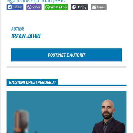
Nga arabishtja: Irfan JAHIU
Viber
WhatsApp
Email
Share
Copy
AUTHOR
IRFAN JAHIU
POSTIMET E AUTORIT
EMISIONI DREJTPËRDREJT