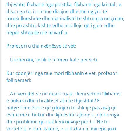
thjeshtë, filxhanë nga plastika, filxhanë nga kristali, e
disa nga to, ishin me dizajnë dhe me ngjyra të
mrekullueshme dhe normalisht të shtrenjta në çmim,
dhe po ashtu, kishte edhe aso lloje që i gjen edhe
nëpër shtëpitë më të varfra.
Profesori u tha nxënësve të vet:
– Urdhëroni, secili le të merr kafe për veti.
Kur çdonjëri nga ta e mori filxhanin e vet, profesori
foli përsëri:
– A e vërejtët se në duart tuaja i keni vetëm filxhanët
e bukura dhe i braktisët ato të thjeshtat? E
natyrshme është që çdonjëri të shkojë pas asaj që
është më e bukur dhe kjo është ajo që u jep brenga
dhe probleme që nuk keni nevojë për to. Në të
vërtetë ju e doni kafenë, e jo filxhanin, mirëpo ju u