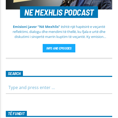
NE MEXHLIS PODCAST
Emisioni javor “Në Mexhlis”
është një hapësirë e veçantë
reflektimi, dialogu dhe mendimi të thellë, ku fjala e urtë dhe
diskutimi i sinqertë marrin kuptim të veçantë. Ky emision
transmetohet
drejtpërdrejt çdo të martë
, duke sjellë tek
publiku një formë komunikimi të hapur, të qetë dhe shumë
INFO AND EPISODES
përmbajtësore
SEARCH
TË FUNDIT