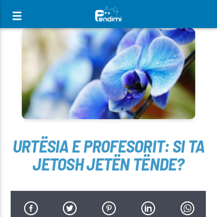
[There are no radio stations in the database]
URTËSIA E PROFESORIT: SI TA
JETOSH JETËN TËNDE?