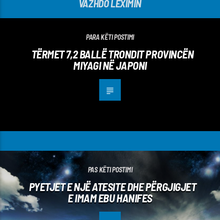
VAZHDO LEXIMIN
PARA KËTI POSTIMI
TËRMET 7,2 BALLË TRONDIT PROVINCËN
MIYAGI NË JAPONI
PAS KËTI POSTIMI
PYETJET E NJË ATESITE DHE PËRGJIGJET
E IMAM EBU HANIFES