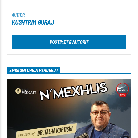
AUTHOR
KUSHTRIM GURAJ
POSTIMET E AUTORIT
EMISIONI DREJTPËRDREJT