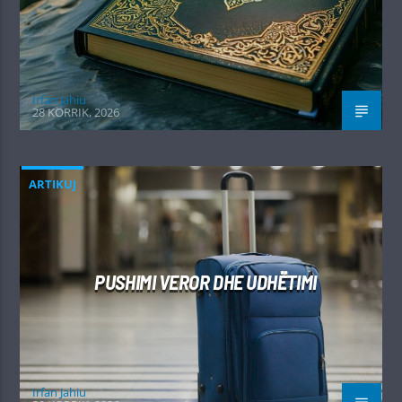
Irfan Jahiu
28 KORRIK, 2026
ARTIKUJ
PUSHIMI VEROR DHE UDHËTIMI
Irfan Jahiu