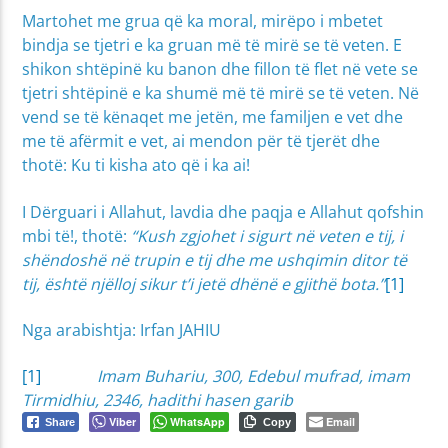
Martohet me grua që ka moral, mirëpo i mbetet
bindja se tjetri e ka gruan më të mirë se të veten. E
shikon shtëpinë ku banon dhe fillon të flet në vete se
tjetri shtëpinë e ka shumë më të mirë se të veten. Në
vend se të kënaqet me jetën, me familjen e vet dhe
me të afërmit e vet, ai mendon për të tjerët dhe
thotë: Ku ti kisha ato që i ka ai!
I Dërguari i Allahut, lavdia dhe paqja e Allahut qofshin
mbi të!, thotë:
“Kush zgjohet i sigurt në veten e tij, i
shëndoshë në trupin e tij dhe me ushqimin ditor të
tij, është njëlloj sikur t’i jetë dhënë e gjithë bota.”
[1]
Nga arabishtja: Irfan JAHIU
[1]
Imam Buhariu, 300, Edebul mufrad, imam
Tirmidhiu, 2346, hadithi hasen garib
Viber
WhatsApp
Email
Share
Copy