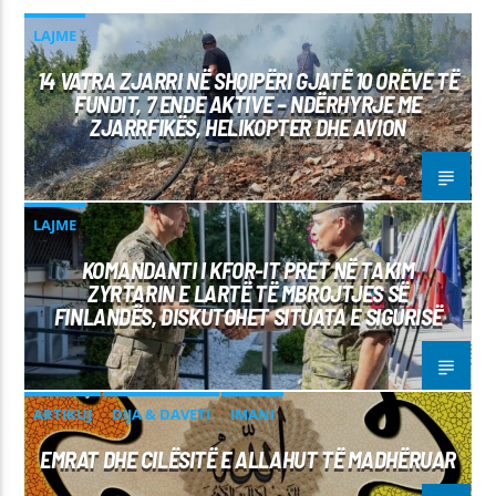
LAJME
14 VATRA ZJARRI NË SHQIPËRI GJATË 10 ORËVE TË
FUNDIT, 7 ENDE AKTIVE – NDËRHYRJE ME
ZJARRFIKËS, HELIKOPTER DHE AVION
LAJME
KOMANDANTI I KFOR-IT PRET NË TAKIM
ZYRTARIN E LARTË TË MBROJTJES SË
FINLANDËS, DISKUTOHET SITUATA E SIGURISË
ARTIKUJ
DIJA & DAVETI
IMANI
EMRAT DHE CILËSITË E ALLAHUT TË MADHËRUAR