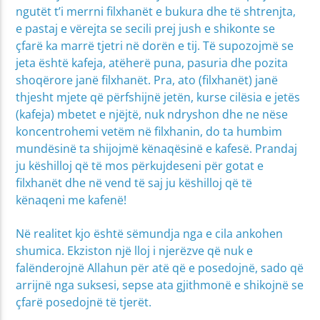
ngutët t’i merrni filxhanët e bukura dhe të shtrenjta,
e pastaj e vërejta se secili prej jush e shikonte se
çfarë ka marrë tjetri në dorën e tij. Të supozojmë se
jeta është kafeja, atëherë puna, pasuria dhe pozita
shoqërore janë filxhanët. Pra, ato (filxhanët) janë
thjesht mjete që përfshijnë jetën, kurse cilësia e jetës
(kafeja) mbetet e njëjtë, nuk ndryshon dhe ne nëse
koncentrohemi vetëm në filxhanin, do ta humbim
mundësinë ta shijojmë kënaqësinë e kafesë. Prandaj
ju këshilloj që të mos përkujdeseni për gotat e
filxhanët dhe në vend të saj ju këshilloj që të
kënaqeni me kafenë!
Në realitet kjo është sëmundja nga e cila ankohen
shumica. Ekziston një lloj i njerëzve që nuk e
falënderojnë Allahun për atë që e posedojnë, sado që
arrijnë nga suksesi, sepse ata gjithmonë e shikojnë se
çfarë posedojnë të tjerët.