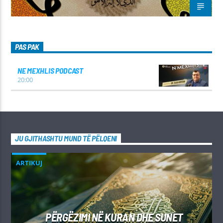
PAS PAK
NE MEXHLIS PODCAST
20:00
JU GJITHASHTU MUND TË PËLQENI
ARTIKUJ
PËRGËZIMI NË KURAN DHE SUNET