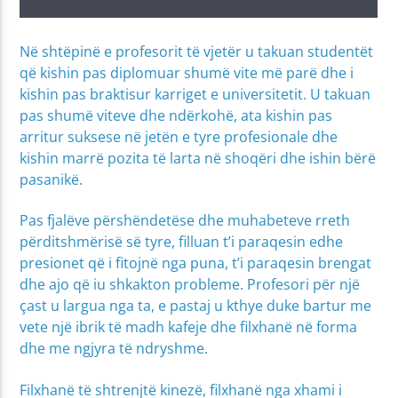
Në shtëpinë e profesorit të vjetër u takuan studentët
që kishin pas diplomuar shumë vite më parë dhe i
kishin pas braktisur karriget e universitetit. U takuan
pas shumë viteve dhe ndërkohë, ata kishin pas
arritur suksese në jetën e tyre profesionale dhe
kishin marrë pozita të larta në shoqëri dhe ishin bërë
pasanikë.
Pas fjalëve përshëndetëse dhe muhabeteve rreth
përditshmërisë së tyre, filluan t’i paraqesin edhe
presionet që i fitojnë nga puna, t’i paraqesin brengat
dhe ajo që iu shkakton probleme. Profesori për një
çast u largua nga ta, e pastaj u kthye duke bartur me
vete një ibrik të madh kafeje dhe filxhanë në forma
dhe me ngjyra të ndryshme.
Filxhanë të shtrenjtë kinezë, filxhanë nga xhami i