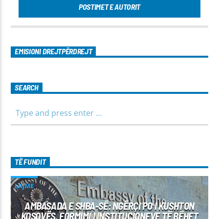
POSTIMET E AUTORIT
EMISIONI DREJTPËRDREJT
SEARCH
TË FUNDIT
LAJME
AMBASADA E SHBA-SË: NGËRÇI PO I KUSHTON
KOSOVËS, FORMIMI I INSTITUCIONEVE TË BËHET