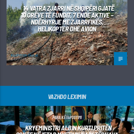
14 VATRA ZJARRI NË SHQIPËRI GJATË
10 ORËVE TË FUNDIT, 7 ENDE AKTIVE –
NDËRHYRJE ME ZJARRFIKËS,
HELIKOPTER DHE AVION
Kushtrim Guraj
6 GUSHT, 2026
VAZHDO LEXIMIN
PARA KËTI POSTIMI
KRYEMINISTRI ALBIN KURTI PRITËN