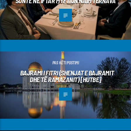
SONTE NË IFTAR MYFTIUN NAIM TËRNAVA
PAS KËTI POSTIMI
BAJRAMI I FITRI (SHENJAT E BAJRAMIT
DHE TË RAMAZANIT) [HUTBE]