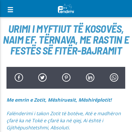
[There are no radio stations in the database]
URIMI I MYFTIUT TË KOSOVËS,
NAIM EF. TËRNAVA, ME RASTIN E
FESTËS SË FITËR-BAJRAMIT
Me emrin e Zotit, Mëshiruesit, Mëshirëplotit!
Falënderimi i takon Zotit të botëve, Atë e madhëron
çfarë ka në Tokë e çfarë ka në qiej, Ai është i
Gjithëpushtetshmi, Absoluti.