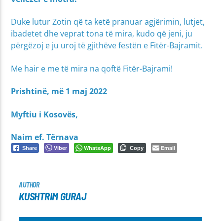
Duke lutur Zotin që ta ketë pranuar agjërimin, lutjet,
ibadetet dhe veprat tona të mira, kudo që jeni, ju
përgëzoj e ju uroj të gjithëve festën e Fitër-Bajramit.
Me hair e me të mira na qoftë Fitër-Bajrami!
Prishtinë, më 1 maj 2022
Myftiu i Kosovës,
Naim ef. Tërnava
Viber
WhatsApp
Email
Share
Copy
AUTHOR
KUSHTRIM GURAJ