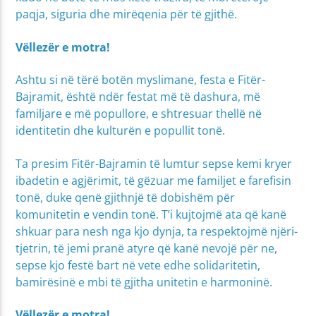
paqja, siguria dhe mirëqenia për të gjithë.
Vëllezër e motra!
Ashtu si në tërë botën myslimane, festa e Fitër-
Bajramit, është ndër festat më të dashura, më
familjare e më popullore, e shtresuar thellë në
identitetin dhe kulturën e popullit tonë.
Ta presim Fitër-Bajramin të lumtur sepse kemi kryer
ibadetin e agjërimit, të gëzuar me familjet e farefisin
tonë, duke qenë gjithnjë të dobishëm për
komunitetin e vendin tonë. T’i kujtojmë ata që kanë
shkuar para nesh nga kjo dynja, ta respektojmë njëri-
tjetrin, të jemi pranë atyre që kanë nevojë për ne,
sepse kjo festë bart në vete edhe solidaritetin,
bamirësinë e mbi të gjitha unitetin e harmoninë.
Vëllezër e motra!