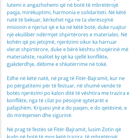
lutemi e angazhohemi që në botë të mbretërojë
paqja, mirëkuptimi, harmonia e solidariteti. Në këtë
natë të bekuar, kërkohet nga ne ta vlerësojmë
misionin e njeriut që e ka në këtë botë, duke ruajtur
një ekuilibër ndërmjet shpirtërores e materiales. Në
kohën që po jetojmë, njerëzimi sikur ka harruar
vlerat shpirtërore, duke e bërë kështu shoqërinë më
materialiste, realitet ky që ka sjellë konflikte,
gjakderdhje, dëbime e shkatërrime në tokë.
Edhe në këtë natë, në prag të Fitër-Bajramit, kur ne
po përgatitemi për të festuar, në shumë vende të
botës njerëzimi po kalon ditë të vështira me trazira e
konflikte, nga të cilat po pësojnë qytetarët e
pafajshëm. Krijuesi ynë e do paqen, e do qetësinë, e
do mirëqenien dhe sigurinë.
Në prag të festës së Fitër-Bajramit, lusim Zotin që
kudo në botë të mos ketë trazira, të mbretërojë