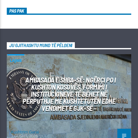
PAS PAK
JU GJITHASHTU MUND TË PËLQENI
LAJME
AMBASADA E SHBA-SË: NGËRÇI PO I
KUSHTON KOSOVËS, FORMIMI I
INSTITUCIONEVE TË BËHET NË
PËRPUTHJE ME KUSHTETUTËN EDHE
VENDIMET E GJK-SË –
Kushtrim Guraj
7 GUSHT, 2026