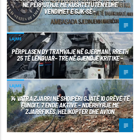
NË PËRPUTHJE ME KUSHTETUTËN EDHE
VENDIMET E GJK-SË –
LAJME
PËRPLASEN DY TRAMVAJE NË GJERMANI, RRETH
25 TË LËNDUAR– TRE NË GJENDJE KRITIKE –
LAJME
14 VATRA ZJARRI NË SHQIPËRI GJATË 10 ORËVE TË
FUNDIT, 7 ENDE AKTIVE – NDËRHYRJE ME
ZJARRFIKËS, HELIKOPTER DHE AVION