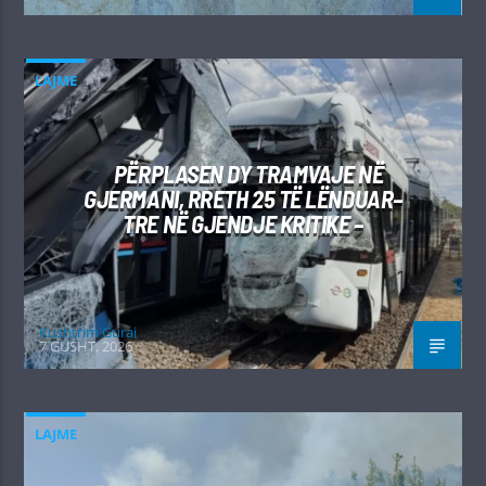
LAJME
PËRPLASEN DY TRAMVAJE NË
GJERMANI, RRETH 25 TË LËNDUAR–
TRE NË GJENDJE KRITIKE –
Kushtrim Guraj
7 GUSHT, 2026
LAJME