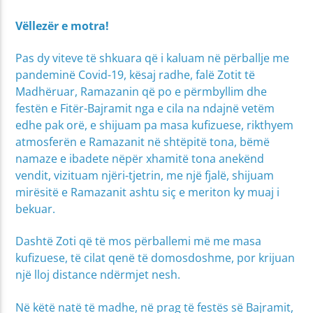
Vëllezër e motra!
Pas dy viteve të shkuara që i kaluam në përballje me
pandeminë Covid-19, kësaj radhe, falë Zotit të
Madhëruar, Ramazanin që po e përmbyllim dhe
festën e Fitër-Bajramit nga e cila na ndajnë vetëm
edhe pak orë, e shijuam pa masa kufizuese, rikthyem
atmosferën e Ramazanit në shtëpitë tona, bëmë
namaze e ibadete nëpër xhamitë tona anekënd
vendit, vizituam njëri-tjetrin, me një fjalë, shijuam
mirësitë e Ramazanit ashtu siç e meriton ky muaj i
bekuar.
Dashtë Zoti që të mos përballemi më me masa
kufizuese, të cilat qenë të domosdoshme, por krijuan
një lloj distance ndërmjet nesh.
Në këtë natë të madhe, në prag të festës së Bajramit,