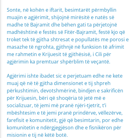
Sonte, në kohën e iftarit, besimtarët përmbyllin
muajin e agjërimit, shijojnë mirësitë e natës së
madhe të Bajramit dhe bëhen gati ta përjetojnë
madhështinë e festës së Fitër-Bajramit, festë kjo që
troket tek të gjitha shtresat e popullatës me porosi e
masazhe të ngrohta, gjithnjë në funksion të afrimit
me rahmetin e Krijuesit të gjithësisë, i Cili për
agjërimin ka premtuar shpërblim të veçantë.
Agjërimi ishte ibadet sic e perjetuam edhe ne kete
muaj që në të gjitha dimensionet e tij shpreh
përkushtimin, devotshmërinë, bindjen e sakrificën
për Krijuesin, bëri që shoqëria të jetë më e
socializuar, të jemi më pranë njëri-tjetrit, t’i
mbështesim e të jemi pranë prindërve, vëllezërve,
farefisit e komunitetit, gjë që besimtarin, por edhe
komunitetin e ndërgjegjëson dhe e fisnikëron për
misionin e tij në këtë botë.