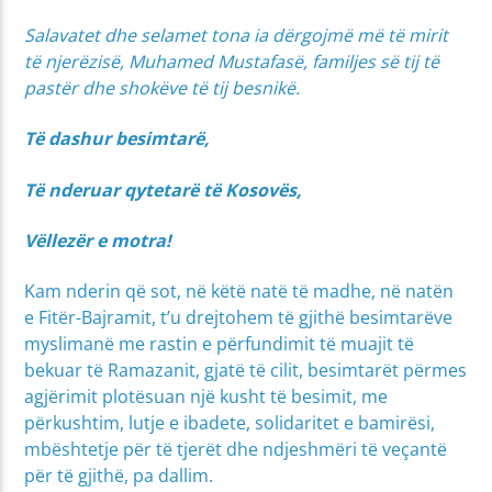
Salavatet dhe selamet tona ia dërgojmë më të mirit
të njerëzisë, Muhamed Mustafasë, familjes së tij të
pastër dhe shokëve të tij besnikë.
Të dashur besimtarë,
Të nderuar qytetarë të Kosovës,
Vëllezër e motra!
Kam nderin që sot, në këtë natë të madhe, në natën
e Fitër-Bajramit, t’u drejtohem të gjithë besimtarëve
myslimanë me rastin e përfundimit të muajit të
bekuar të Ramazanit, gjatë të cilit, besimtarët përmes
agjërimit plotësuan një kusht të besimit, me
përkushtim, lutje e ibadete, solidaritet e bamirësi,
mbështetje për të tjerët dhe ndjeshmëri të veçantë
për të gjithë, pa dallim.