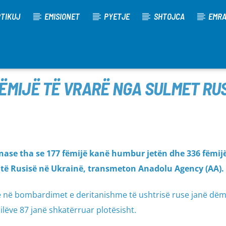
TIKUJ
EMISIONET
PYETJE
SHTOJCA
EMR
FËMIJË TË VRARË NGA SULMET RUS
nase tha se 177 fëmijë kanë humbur jetën dhe 336 fëmij
e të Rusisë në Ukrainë, transmeton Anadolu Agency (AA).
se në bombardimet e deritanishme të ushtrisë ruse janë dë
cilëve 87 janë shkatërruar plotësisht.