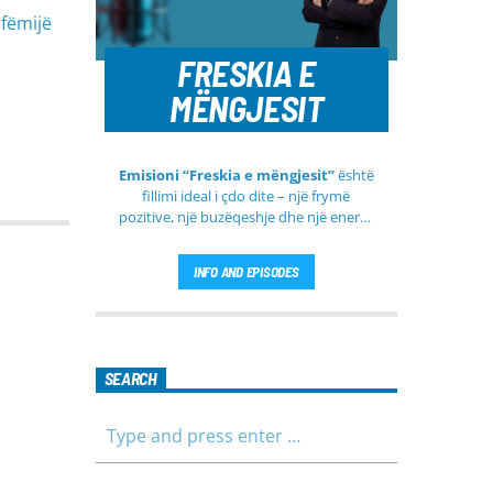
 fëmijë
FRESKIA E
MËNGJESIT
Emisioni “Freskia e mëngjesit”
është
fillimi ideal i çdo dite – një frymë
pozitive, një buzëqeshje dhe një energji
e re që vjen çdo mëngjes tek ju nga
RTV Pendimi
. Ky emision i përditshëm
INFO AND EPISODES
synon ta bëjë mëngjesin tuaj më të
lehtë, më informues dhe më të
ngrohtë, duke ju shoqëruar në orët e
para të ditës me përmbajtje të
larmishme dhe të dobishme për të
SEARCH
gjithë familjen.