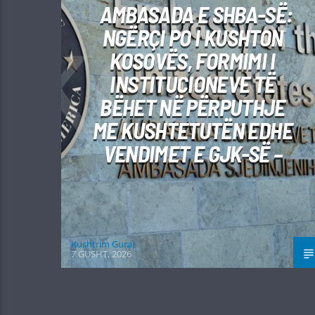
AMBASADA E SHBA-SË:
NGËRÇI PO I KUSHTON
KOSOVËS, FORMIMI I
INSTITUCIONEVE TË
BËHET NË PËRPUTHJE
ME KUSHTETUTËN EDHE
VENDIMET E GJK-SË –
Kushtrim Guraj
7 GUSHT, 2026