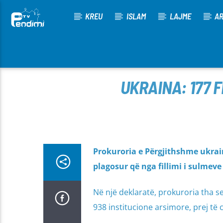
KREU
ISLAM
LAJME
AR
[There are no radio stations in the database]
UKRAINA: 177 
Prokuroria e Përgjithshme ukrai
plagosur që nga fillimi i sulmev
Në një deklaratë, prokuroria tha 
938 institucione arsimore, prej të 