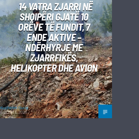
14 VATRA ZJARRI NË
SHQIPËRI GJATË 10
ORËVE TË FUNDIT, 7
ENDE AKTIVE –
NDËRHYRJE ME
ZJARRFIKËS,
HELIKOPTER DHE AVION
Kushtrim Guraj
6 GUSHT, 2026