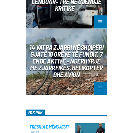
LËNDUAR– TRE NË GJENDJE
KRITIKE –
14 VATRA ZJARRI NË SHQIPËRI
GJATË 10 ORËVE TË FUNDIT, 7
ENDE AKTIVE – NDËRHYRJE
ME ZJARRFIKËS, HELIKOPTER
DHE AVION
PAS PAK
FRESKIA E MËNGJESIT
09:00