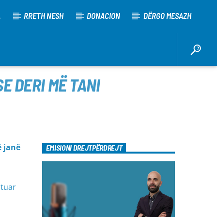
A
RRETH NESH
DONACION
DËRGO MESAZH
E DERI MË TANI
ë janë
EMISIONI DREJTPËRDREJT
mtuar