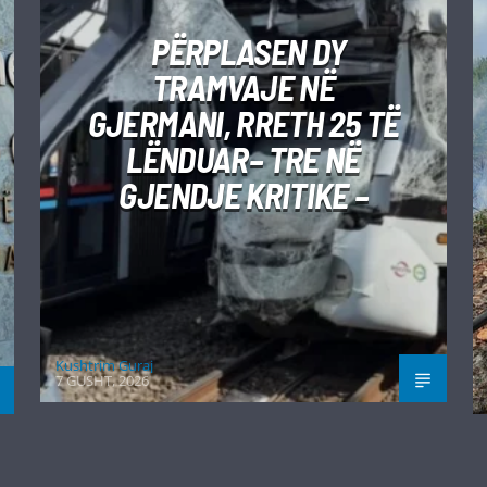
PËRPLASEN DY
TRAMVAJE NË
GJERMANI, RRETH 25 TË
LËNDUAR– TRE NË
GJENDJE KRITIKE –
Kushtrim Guraj
7 GUSHT, 2026