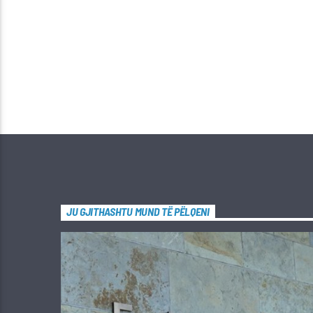
JU GJITHASHTU MUND TË PËLQENI