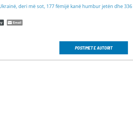
si-Ukrainë, deri më sot, 177 fëmijë kanë humbur jetën dhe 336
Email
py
POSTIMET E AUTORIT