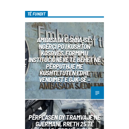
TË FUNDIT
AMBASADA E SHBA-SË:
NGËRÇI PO I KUSHTON
KOSOVËS, FORMIMI I
INSTITUCIONEVE TË BËHET NË
PËRPUTHJE ME
KUSHTETUTËN EDHE
VENDIMET E GJK-SË –
PËRPLASEN DY TRAMVAJE NË
GJERMANI, RRETH 25 TË