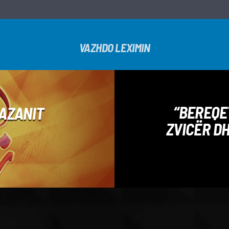
VAZHDO LEXIMIN
“BEREQET
MAZANIT
ZVICËR D