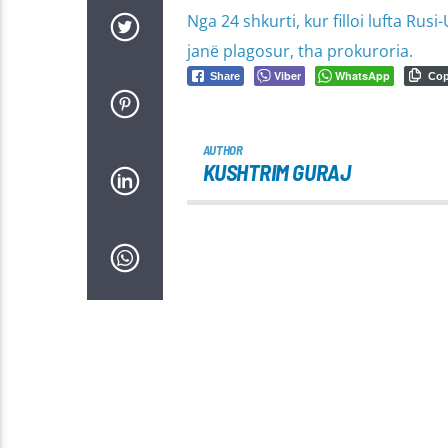
Nga 24 shkurti, kur filloi lufta Ru
janë plagosur, tha prokuroria.
Viber
WhatsApp
Share
Co
AUTHOR
KUSHTRIM GURAJ