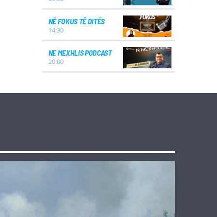
NË FOKUS TË DITËS
14:30
NE MEXHLIS PODCAST
20:00