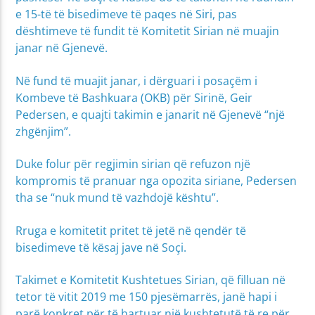
e 15-të të bisedimeve të paqes në Siri, pas
dështimeve të fundit të Komitetit Sirian në muajin
janar në Gjenevë.
Në fund të muajit janar, i dërguari i posaçëm i
Kombeve të Bashkuara (OKB) për Sirinë, Geir
Pedersen, e quajti takimin e janarit në Gjenevë “një
zhgënjim”.
Duke folur për regjimin sirian që refuzon një
kompromis të pranuar nga opozita siriane, Pedersen
tha se “nuk mund të vazhdojë kështu”.
Rruga e komitetit pritet të jetë në qendër të
bisedimeve të kësaj jave në Soçi.
Takimet e Komitetit Kushtetues Sirian, që filluan në
tetor të vitit 2019 me 150 pjesëmarrës, janë hapi i
parë konkret për të hartuar një kushtetutë të re për