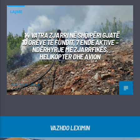
LAJME
14 VATRA ZJARRI NË SHQIPËRI GJATË
10 ORËVE TË FUNDIT, 7 ENDE AKTIVE –
NDËRHYRJE ME ZJARRFIKËS,
HELIKOPTER DHE AVION
Kushtrim Guraj
6 GUSHT, 2026
VAZHDO LEXIMIN