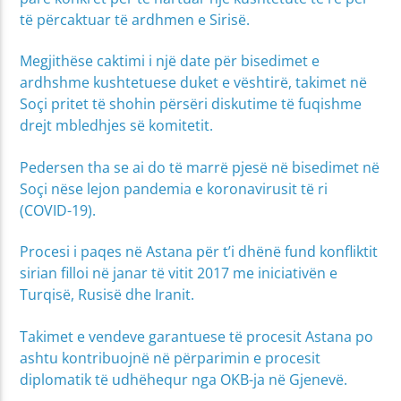
të përcaktuar të ardhmen e Sirisë.
Megjithëse caktimi i një date për bisedimet e
ardhshme kushtetuese duket e vështirë, takimet në
Soçi pritet të shohin përsëri diskutime të fuqishme
drejt mbledhjes së komitetit.
Pedersen tha se ai do të marrë pjesë në bisedimet në
Soçi nëse lejon pandemia e koronavirusit të ri
(COVID-19).
Procesi i paqes në Astana për t’i dhënë fund konfliktit
sirian filloi në janar të vitit 2017 me iniciativën e
Turqisë, Rusisë dhe Iranit.
Takimet e vendeve garantuese të procesit Astana po
ashtu kontribuojnë në përparimin e procesit
diplomatik të udhëhequr nga OKB-ja në Gjenevë.