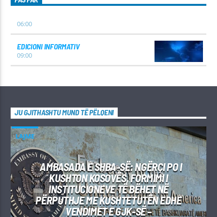
06:00
EDICIONI INFORMATIV
09:00
JU GJITHASHTU MUND TË PËLQENI
LAJME
AMBASADA E SHBA-SË: NGËRÇI PO I
KUSHTON KOSOVËS, FORMIMI I
INSTITUCIONEVE TË BËHET NË
PËRPUTHJE ME KUSHTETUTËN EDHE
VENDIMET E GJK-SË –