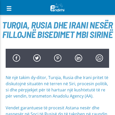
[There are no radio stations in the database]
TURQIA, RUSIA DHE IRANI NESËR
FILLOJNË BISEDIMET MBI SIRINË
Në një takim dy-ditor, Turqia, Rusia dhe Irani pritet të
diskutojnë situatën në terren në Siri, procesin politik,
si dhe përpjekjet për të hartuar një kushtetutë të re
për vendin, transmeton Anadolu Agency (AA).
Vendet garantuese të procesit Astana nesër dhe
pasnesër në Soçi të Rusisë do të takohen në raundin