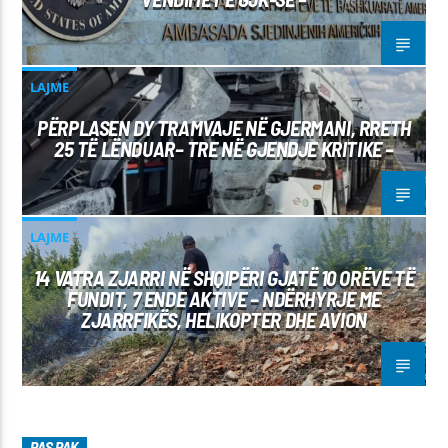
LAJME
PËRPLASEN DY TRAMVAJE NË GJERMANI, RRETH
25 TË LËNDUAR– TRE NË GJENDJE KRITIKE –
LAJME
14 VATRA ZJARRI NË SHQIPËRI GJATË 10 ORËVE TË
FUNDIT, 7 ENDE AKTIVE – NDËRHYRJE ME
ZJARRFIKËS, HELIKOPTER DHE AVION
PAS PAK