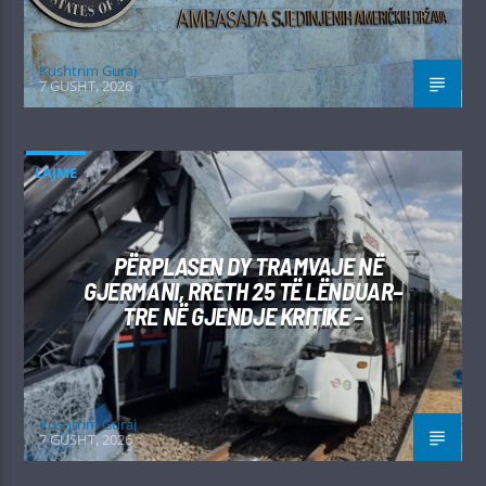
Kushtrim Guraj
7 GUSHT, 2026
LAJME
PËRPLASEN DY TRAMVAJE NË
GJERMANI, RRETH 25 TË LËNDUAR–
TRE NË GJENDJE KRITIKE –
Kushtrim Guraj
7 GUSHT, 2026