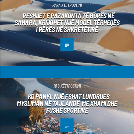
PARA KËTI POSTIMI
RESHJET E PAZAKONTA TË BORËS NË
SAHARA, KRIJOHET NJË MODEL TËRHEQËS
I RËRËS NË SHKRETËTIRË
PAS KËTI POSTIMI
KO PANYI: NJË FSHAT LUNDRUES
MYSLIMAN NË TAJLANDË, ME XHAMI DHE
FUSHË SPORTIVE