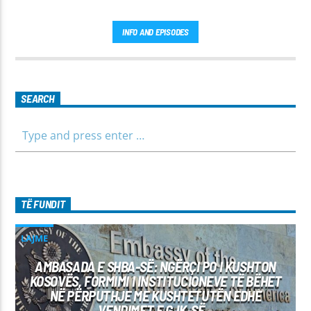
INFO AND EPISODES
SEARCH
TË FUNDIT
LAJME
AMBASADA E SHBA-SË: NGËRÇI PO I KUSHTON
KOSOVËS, FORMIMI I INSTITUCIONEVE TË BËHET
NË PËRPUTHJE ME KUSHTETUTËN EDHE
VENDIMET E GJK-SË –