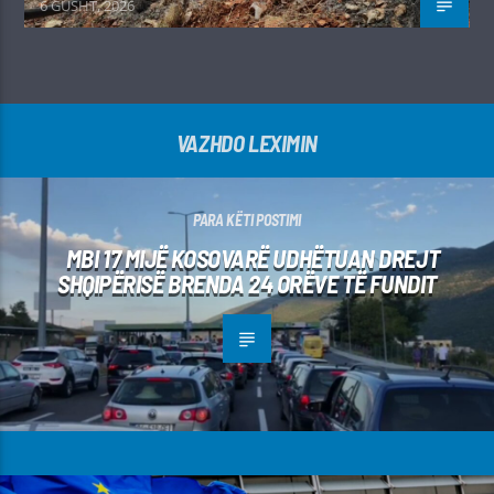
6 GUSHT, 2026
VAZHDO LEXIMIN
PARA KËTI POSTIMI
MBI 17 MIJË KOSOVARË UDHËTUAN DREJT
SHQIPËRISË BRENDA 24 ORËVE TË FUNDIT