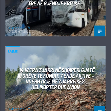
TRE NË GJENDJE KRITIKE –
Kushtrim Guraj
7 GUSHT, 2026
LAJME
14 VATRA ZJARRI NË SHQIPËRI GJATË
10 ORËVE TË FUNDIT, 7 ENDE AKTIVE –
NDËRHYRJE ME ZJARRFIKËS,
HELIKOPTER DHE AVION
Kushtrim Guraj