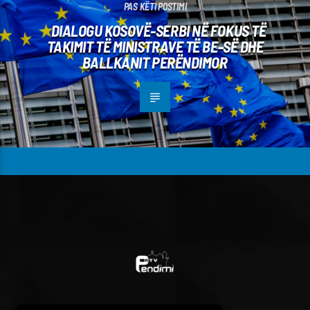
PAS KËTI POSTIMI
DIALOGU KOSOVË-SERBI NË FOKUS TË
TAKIMIT TË MINISTRAVE TË BE-SË DHE
BALLKANIT PERËNDIMOR