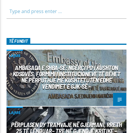
TË FUNDIT
LAJME
AMBASADA E SHBA-SË: NGËRÇI PO I KUSHTON
KOSOVËS, FORMIMI I INSTITUCIONEVE TË BËHET
NË PËRPUTHJE ME KUSHTETUTËN EDHE
VENDIMET E GJK-SË –
LAJME
PËRPLASEN DY TRAMVAJE NË GJERMANI, RRETH
25 TË LËNDUAR– TRE NË GJENDJE KRITIKE –