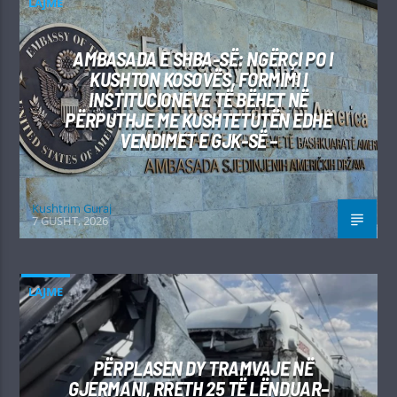
LAJME
AMBASADA E SHBA-SË: NGËRÇI PO I
KUSHTON KOSOVËS, FORMIMI I
INSTITUCIONEVE TË BËHET NË
PËRPUTHJE ME KUSHTETUTËN EDHE
VENDIMET E GJK-SË –
Kushtrim Guraj
7 GUSHT, 2026
LAJME
PËRPLASEN DY TRAMVAJE NË
GJERMANI, RRETH 25 TË LËNDUAR–