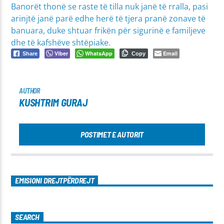
Banorët thonë se raste të tilla nuk janë të rralla, pasi
arinjtë janë parë edhe herë të tjera pranë zonave të
banuara, duke shtuar frikën për sigurinë e familjeve
dhe të kafshëve shtëpiake.
Viber
WhatsApp
Email
Share
Copy
AUTHOR
KUSHTRIM GURAJ
POSTIMET E AUTORIT
EMISIONI DREJTPËRDREJT
SEARCH