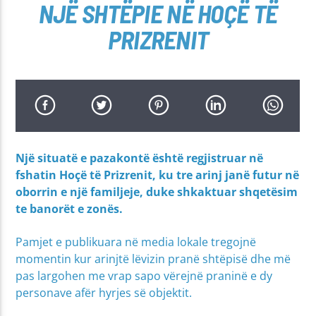
NJË SHTËPIE NË HOÇË TË
PRIZRENIT
Një situatë e pazakontë është regjistruar në
fshatin Hoçë të Prizrenit, ku tre arinj janë futur në
oborrin e një familjeje, duke shkaktuar shqetësim
te banorët e zonës.
Pamjet e publikuara në media lokale tregojnë
momentin kur arinjtë lëvizin pranë shtëpisë dhe më
pas largohen me vrap sapo vërejnë praninë e dy
personave afër hyrjes së objektit.