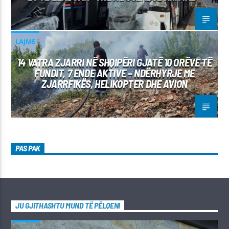
LAJME
14 VATRA ZJARRI NË SHQIPËRI GJATË 10 ORËVE TË
FUNDIT, 7 ENDE AKTIVE – NDËRHYRJE ME
ZJARRFIKËS, HELIKOPTER DHE AVION
PAS PAK
JU GJITHASHTU MUND TË PËLQENI