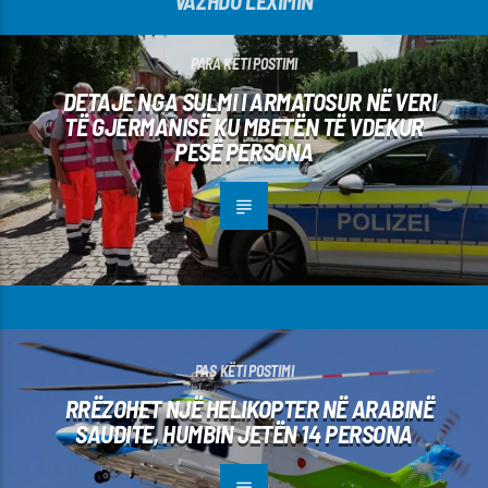
VAZHDO LEXIMIN
PARA KËTI POSTIMI
DETAJE NGA SULMI I ARMATOSUR NË VERI
TË GJERMANISË KU MBETËN TË VDEKUR
PESË PERSONA
PAS KËTI POSTIMI
RRËZOHET NJË HELIKOPTER NË ARABINË
SAUDITE, HUMBIN JETËN 14 PERSONA