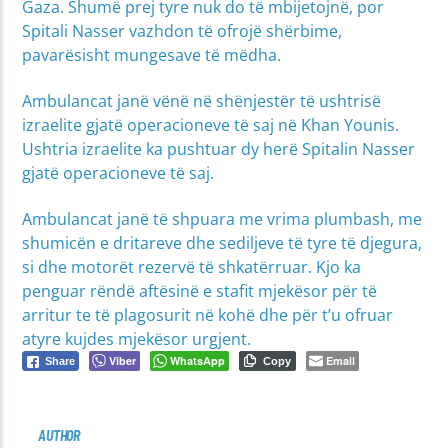
Gaza. Shumë prej tyre nuk do të mbijetojnë, por
Spitali Nasser vazhdon të ofrojë shërbime,
pavarësisht mungesave të mëdha.
Ambulancat janë vënë në shënjestër të ushtrisë
izraelite gjatë operacioneve të saj në Khan Younis.
Ushtria izraelite ka pushtuar dy herë Spitalin Nasser
gjatë operacioneve të saj.
Ambulancat janë të shpuara me vrima plumbash, me
shumicën e dritareve dhe sediljeve të tyre të djegura,
si dhe motorët rezervë të shkatërruar. Kjo ka
penguar rëndë aftësinë e stafit mjekësor për të
arritur te të plagosurit në kohë dhe për t’u ofruar
atyre kujdes mjekësor urgjent.
Viber
WhatsApp
Email
Share
Copy
AUTHOR