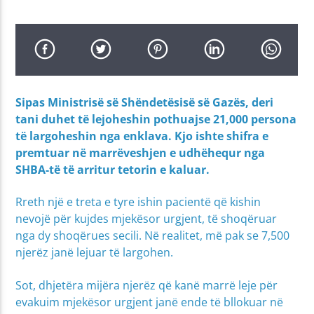
Sipas Ministrisë së Shëndetësisë së Gazës, deri
tani duhet të lejoheshin pothuajse 21,000 persona
të largoheshin nga enklava. Kjo ishte shifra e
premtuar në marrëveshjen e udhëhequr nga
SHBA-të të arritur tetorin e kaluar.
Rreth një e treta e tyre ishin pacientë që kishin
nevojë për kujdes mjekësor urgjent, të shoqëruar
nga dy shoqërues secili. Në realitet, më pak se 7,500
njerëz janë lejuar të largohen.
Sot, dhjetëra mijëra njerëz që kanë marrë leje për
evakuim mjekësor urgjent janë ende të bllokuar në