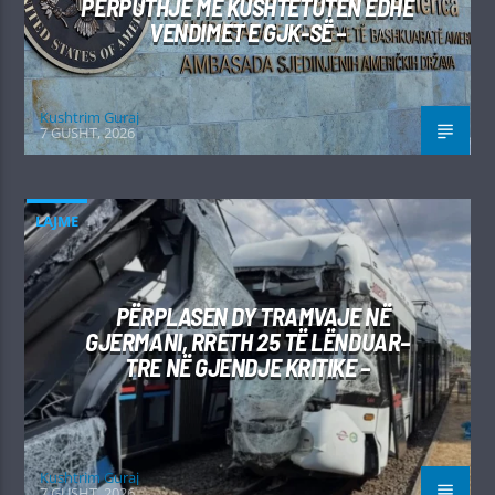
PËRPUTHJE ME KUSHTETUTËN EDHE
VENDIMET E GJK-SË –
Kushtrim Guraj
7 GUSHT, 2026
LAJME
PËRPLASEN DY TRAMVAJE NË
GJERMANI, RRETH 25 TË LËNDUAR–
TRE NË GJENDJE KRITIKE –
Kushtrim Guraj
7 GUSHT, 2026