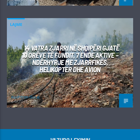
LAJME
14 VATRA ZJARRI NË SHQIPËRI GJATË
10 ORËVE TË FUNDIT, 7 ENDE AKTIVE –
NDËRHYRJE ME ZJARRFIKËS,
HELIKOPTER DHE AVION
Kushtrim Guraj
6 GUSHT, 2026