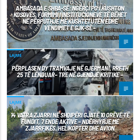
AMBASADA E SHBA-SË: NGËRÇI PO I KUSHTON
KOSOVËS, FORMIMI I INSTITUCIONEVE TË BËHET
NË PËRPUTHJE ME KUSHTETUTËN EDHE
VENDIMET E GJK-SË –
LAJME
PËRPLASEN DY TRAMVAJE NË GJERMANI, RRETH
25 TË LËNDUAR– TRE NË GJENDJE KRITIKE –
LAJME
14 VATRA ZJARRI NË SHQIPËRI GJATË 10 ORËVE TË
FUNDIT, 7 ENDE AKTIVE – NDËRHYRJE ME
ZJARRFIKËS, HELIKOPTER DHE AVION