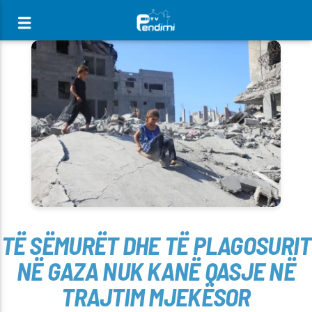
[There are no radio stations in the database]
TË SËMURËT DHE TË PLAGOSURIT
NË GAZA NUK KANË QASJE NË
TRAJTIM MJEKËSOR