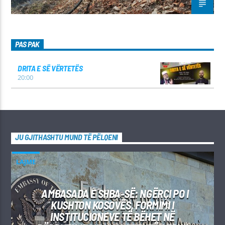
PAS PAK
DRITA E SË VËRTETËS
20:00
JU GJITHASHTU MUND TË PËLQENI
LAJME
AMBASADA E SHBA-SË: NGËRÇI PO I
KUSHTON KOSOVËS, FORMIMI I
INSTITUCIONEVE TË BËHET NË