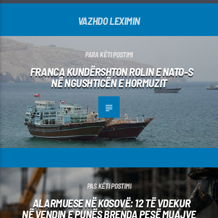
VAZHDO LEXIMIN
PARA KËTI POSTIMI
FRANCA KUNDËRSHTON ROLIN E NATO-S
NË NGUSHTICËN E HORMUZIT
PAS KËTI POSTIMI
ALARMUESE NË KOSOVË: 12 TË VDEKUR
NË VENDIN E PUNËS BRENDA PESË MUAJVE