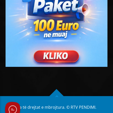
Të gjitha të drejtat e mbrojtura. © RTV PENDIMI.