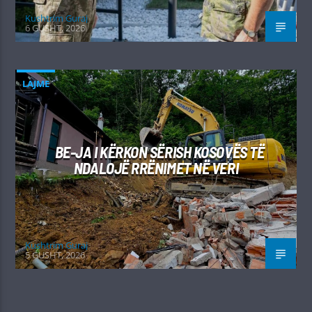
Kushtrim Guraj
6 GUSHT, 2026
LAJME
BE-JA I KËRKON SËRISH KOSOVËS TË
NDALOJË RRËNIMET NË VERI
Kushtrim Guraj
5 GUSHT, 2026