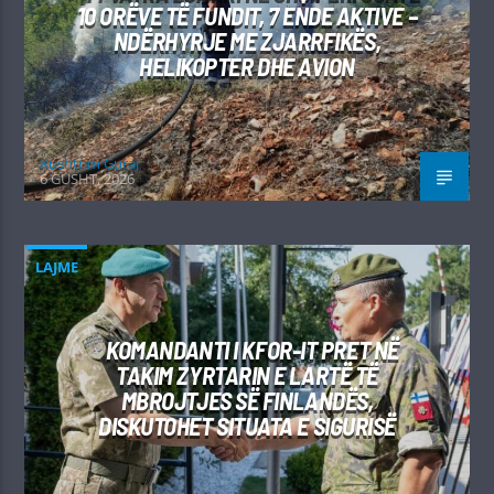
10 ORËVE TË FUNDIT, 7 ENDE AKTIVE –
NDËRHYRJE ME ZJARRFIKËS,
HELIKOPTER DHE AVION
Kushtrim Guraj
6 GUSHT, 2026
LAJME
KOMANDANTI I KFOR-IT PRET NË
TAKIM ZYRTARIN E LARTË TË
MBROJTJES SË FINLANDËS,
DISKUTOHET SITUATA E SIGURISË