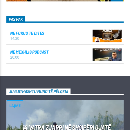
PAS PAK
NË FOKUS TË DITËS
14:30
NE MEXHLIS PODCAST
20:00
JU GJITHASHTU MUND TË PËLQENI
LAJME
14 VATRA ZJARRI NË SHQIPËRI GJATË