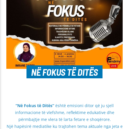
NË FOKUS TË DITËS
“Në Fokus të Ditës”
është emisioni ditor që ju sjell
informacione të vlefshme, reflektime edukative dhe
përmbajtje me vlera të larta fetare e shoqërore.
Një hapësirë mediatike ku trajtohen tema aktuale nga jeta e