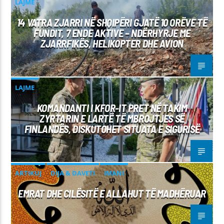
LAJME
14 VATRA ZJARRI NË SHQIPËRI GJATË 10 ORËVE TË
FUNDIT, 7 ENDE AKTIVE – NDËRHYRJE ME
ZJARRFIKËS, HELIKOPTER DHE AVION
LAJME
KOMANDANTI I KFOR-IT PRET NË TAKIM
ZYRTARIN E LARTË TË MBROJTJES SË
FINLANDËS, DISKUTOHET SITUATA E SIGURISË
ARTIKUJ
DIJA & DAVETI
IMANI
EMRAT DHE CILËSITË E ALLAHUT TË MADHËRUAR