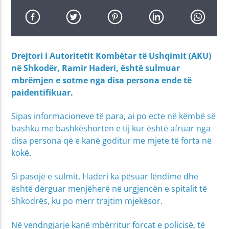
Drejtori i Autoritetit Kombëtar të Ushqimit (AKU)
në Shkodër, Ramir Haderi, është sulmuar
mbrëmjen e sotme nga disa persona ende të
paidentifikuar.
Sipas informacioneve të para, ai po ecte në këmbë së
bashku me bashkëshorten e tij kur është afruar nga
disa persona që e kanë goditur me mjete të forta në
kokë.
Si pasojë e sulmit, Haderi ka pësuar lëndime dhe
është dërguar menjëherë në urgjencën e spitalit të
Shkodrës, ku po merr trajtim mjekësor.
Në vendngjarje kanë mbërritur forcat e policisë, të