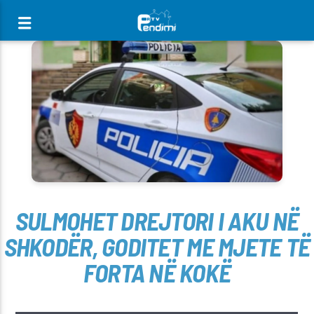
[There are no radio stations in the database]
SULMOHET DREJTORI I AKU NË
SHKODËR, GODITET ME MJETE TË
FORTA NË KOKË