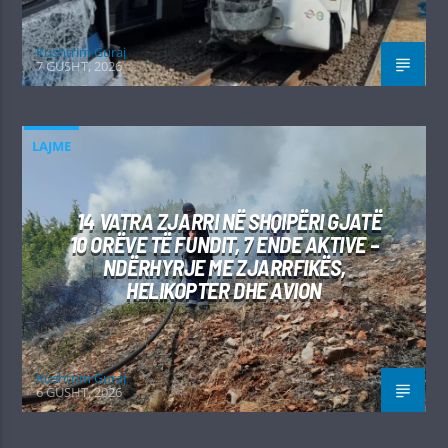
Kushtrim Guraj
7 GUSHT, 2026
LAJME
14 VATRA ZJARRI NË SHQIPËRI GJATË
10 ORËVE TË FUNDIT, 7 ENDE AKTIVE –
NDËRHYRJE ME ZJARRFIKËS,
HELIKOPTER DHE AVION
Kushtrim Guraj
6 GUSHT, 2026