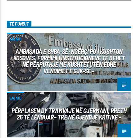
TË FUNDIT
LAJME
AMBASADA E SHBA-SË: NGËRÇI PO I KUSHTON
KOSOVËS, FORMIMI I INSTITUCIONEVE TË BËHET
NË PËRPUTHJE ME KUSHTETUTËN EDHE
VENDIMET E GJK-SË –
LAJME
PËRPLASEN DY TRAMVAJE NË GJERMANI, RRETH
25 TË LËNDUAR– TRE NË GJENDJE KRITIKE –