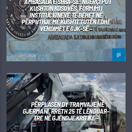
AMBASADA E SHBA-SË: NGËRÇI PO I
KUSHTON KOSOVËS, FORMIMI I
INSTITUCIONEVE TË BËHET NË
PËRPUTHJE ME KUSHTETUTËN EDHE
VENDIMET E GJK-SË –
Kushtrim Guraj
7 GUSHT, 2026
LAJME
PËRPLASEN DY TRAMVAJE NË
GJERMANI, RRETH 25 TË LËNDUAR–
TRE NË GJENDJE KRITIKE –