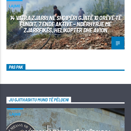
LAJME
14 VATRA ZJARRI NË SHQIPËRI GJATË 10 ORËVE TË
FUNDIT, 7 ENDE AKTIVE – NDËRHYRJE ME
ZJARRFIKËS, HELIKOPTER DHE AVION
PAS PAK
JU GJITHASHTU MUND TË PËLQENI
LAJME