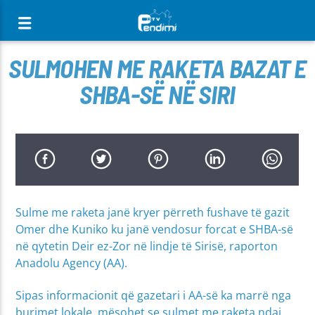
[There are no radio stations in the database]
SULMOHEN ME RAKETA BAZAT E
SHBA-SË NË SIRI
Sulme me raketa janë kryer përreth fushave të gazit
Omer dhe Kuniko ku janë vendosur forcat e SHBA-së
në qytetin Deir ez-Zor në lindje të Sirisë, raporton
Anadolu Agency (AA).
Sipas informacionit që gazetari i AA-së ka marrë nga
burimet lokale, mësohet se sulmet me raketa ndaj