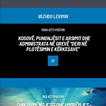
VAZHDO LEXIMIN
PARA KËTI POSTIMI
KOSOVË, PUNONJËSIT E ARSIMIT DHE
ADMINISTRATA NË GREVË “DERI NË
PLOTËSIMIN E KËRKESAVE”
PAS KËTI POSTIMI
DHIKRI I MËNGJESIT DHE I MBRËMJES –