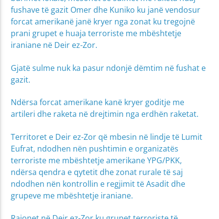
fushave të gazit Omer dhe Kuniko ku janë vendosur
forcat amerikanë janë kryer nga zonat ku tregojnë
prani grupet e huaja terroriste me mbështetje
iraniane në Deir ez-Zor.
Gjatë sulme nuk ka pasur ndonjë dëmtim në fushat e
gazit.
Ndërsa forcat amerikane kanë kryer goditje me
artileri dhe raketa në drejtimin nga erdhën raketat.
Territoret e Deir ez-Zor që mbesin në lindje të Lumit
Eufrat, ndodhen nën pushtimin e organizatës
terroriste me mbështetje amerikane YPG/PKK,
ndërsa qendra e qytetit dhe zonat rurale të saj
ndodhen nën kontrollin e regjimit të Asadit dhe
grupeve me mbështetje iraniane.
Rajonet në Deir ez-Zor ku grupet terroriste të