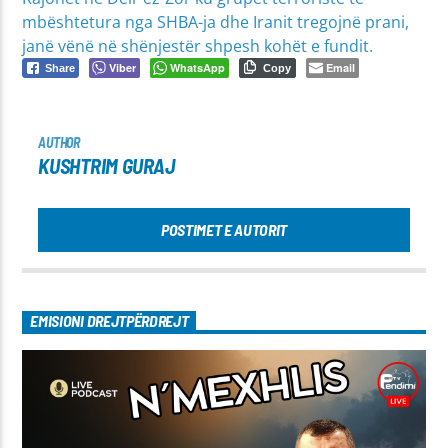
mbështetura nga SHBA-ja dhe Iranit tregojnë prani,
janë vënë në shënjestër shpesh kohët e fundit.
Viber
WhatsApp
Email
Share
Copy
AUTHOR
KUSHTRIM GURAJ
POSTIMET E AUTORIT
EMISIONI DREJTPËRDREJT