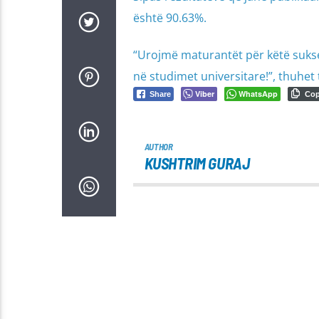
është 90.63%.
“Urojmë maturantët për këtë sukse
në studimet universitare!”, thuhet 
Viber
WhatsApp
Share
Co
AUTHOR
KUSHTRIM GURAJ