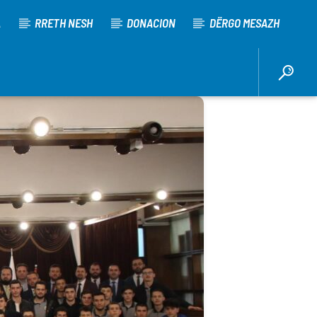
A
RRETH NESH
DONACION
DËRGO MESAZH