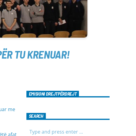
PËR TU KRENUAR!
EMISIONI DREJTPËRDREJT
tuar me
SEARCH
ëtë afat