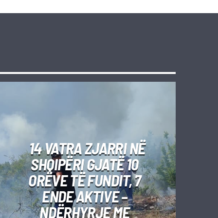
14 VATRA ZJARRI NË
SHQIPËRI GJATË 10
ORËVE TË FUNDIT, 7
ENDE AKTIVE –
NDËRHYRJE ME