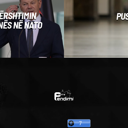
ËRSHTIMIN
PU
NËS NË NATO