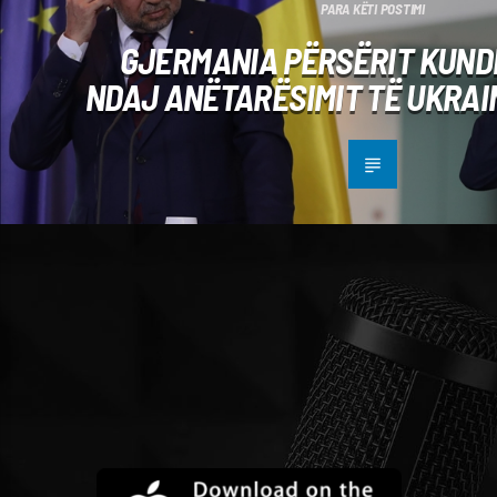
PARA KËTI POSTIMI
GJERMANIA PËRSËRIT KUND
NDAJ ANËTARËSIMIT TË UKRAI