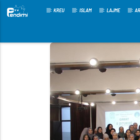
KREU
ISLAM
LAJME
AR
[There are no radio stations in the database]