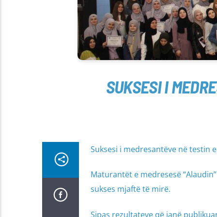
SUKSESI I MEDR
Suksesi i medresantëve në testin e
Maturantët e medresesë “Alaudin” t
sukses mjaftë të mirë.
Sipas rezultateve që janë publikuar