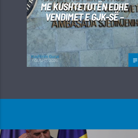
ME KUSHTETUTËN EDHE
VENDIMET E GJK-SË –
Kushtrim Guraj
7 GUSHT, 2026