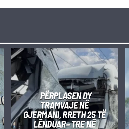
PËRPLASEN DY
TRAMVAJE NË
GJERMANI, RRETH 25 TË
LËNDUAR– TRE NË