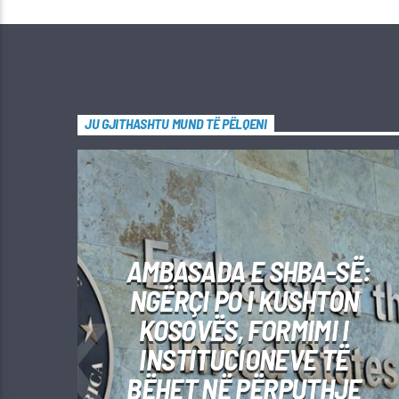
JU GJITHASHTU MUND TË PËLQENI
AMBASADA E SHBA-SË:
NGËRÇI PO I KUSHTON
KOSOVËS, FORMIMI I
INSTITUCIONEVE TË
BËHET NË PËRPUTHJE