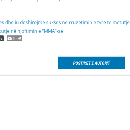
s dhe iu dëshirojmë sukses në rrugëtimin e tyre të mëtut
tutje në njoftimin e “MMA”-së
Email
py
POSTIMET E AUTORIT