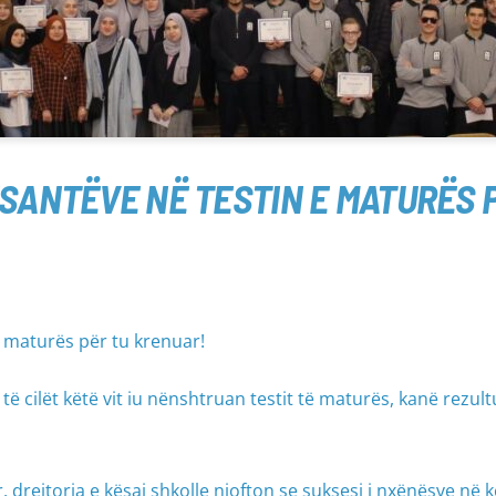
ESANTËVE NË TESTIN E MATURËS 
 maturës për tu krenuar!
ë cilët këtë vit iu nënshtruan testit të maturës, kanë rezul
, drejtoria e kësaj shkolle njofton se suksesi i nxënësve në k