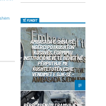
jeshëm
TË FUNDIT
AMBASADA E SHBA-SË:
NGËRÇI PO I KUSHTON
KOSOVËS, FORMIMI I
INSTITUCIONEVE TË BËHET NË
PËRPUTHJE ME
KUSHTETUTËN EDHE
VENDIMET E GJK-SË –
PËRPLASEN DY TRAMVAJE NË