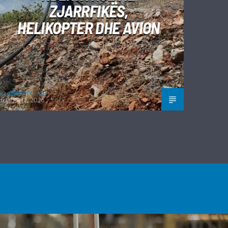
ZJARRFIKËS,
HELIKOPTER DHE AVION
Kushtrim Guraj
6 GUSHT, 2026