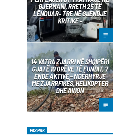
GJERMANI, RRETH 25 TË
LËNDUAR– TRE NË GJENDJE
KRITIKE –
14 VATRA ZJARRI NË SHQIPËRI
GJATË 10 ORËVE TË FUNDIT, 7
ENDE AKTIVE – NDËRHYRJE
ME ZJARRFIKËS, HELIKOPTER
DHE AVION
PAS PAK