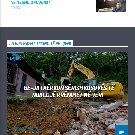
NE MEXHLIS PODCAST
20:00
JU GJITHASHTU MUND TË PËLQENI
LAJME
BE-JA I KËRKON SËRISH KOSOVËS TË
NDALOJË RRËNIMET NË VERI
Kushtrim Guraj
5 GUSHT, 2026