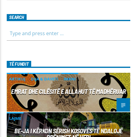
SEARCH
TË FUNDIT
ARTIKUJ
DIJA & DAVETI
IMANI
EMRAT DHE CILËSITË E ALLAHUT TË MADHËRUAR
LAJME
BE-JA I KËRKON SËRISH KOSOVËS TË NDALOJË