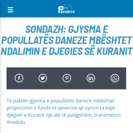
[There are no radio stations in the database]
SONDAZH: GJYSMA E
POPULLATËS DANEZE MBËSHTET
NDALIMIN E DJEGIES SË KURANIT
Të paktën gjysma e popullatës daneze mbështet
propozimin e fundit të qeverisë që synon ta bëjë
djegien e Kuranit një akt të paligjshëm, transmeton
Anadolu.