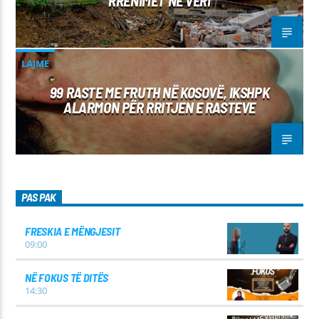
RRËNIMET NË VERI
LAJME
99 RASTE ME FRUTH NË KOSOVË, IKSHPK
ALARMON PËR RRITJEN E RASTEVE
PAS PAK
FRESKIA E MËNGJESIT
09:00
NË FOKUS TË DITËS
14:30