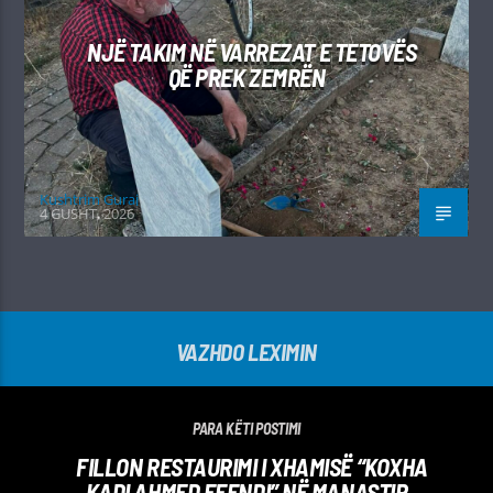
NJË TAKIM NË VARREZAT E TETOVËS
QË PREK ZEMRËN
Kushtrim Guraj
4 GUSHT, 2026
VAZHDO LEXIMIN
PARA KËTI POSTIMI
FILLON RESTAURIMI I XHAMISË “KOXHA
KADI AHMED EFENDI” NË MANASTIR