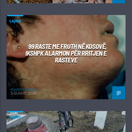
LAJME
99 RASTE ME FRUTH NË KOSOVË,
IKSHPK ALARMON PËR RRITJEN E
RASTEVE
Kushtrim Guraj
5 GUSHT, 2026
LAJME