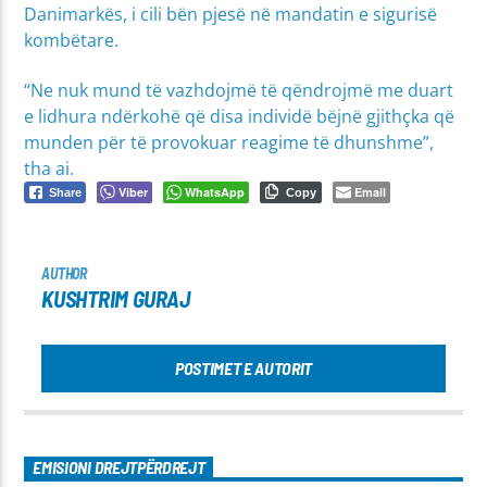
Danimarkës, i cili bën pjesë në mandatin e sigurisë
kombëtare.
“Ne nuk mund të vazhdojmë të qëndrojmë me duart
e lidhura ndërkohë që disa individë bëjnë gjithçka që
munden për të provokuar reagime të dhunshme”,
tha ai.
Viber
WhatsApp
Email
Share
Copy
AUTHOR
KUSHTRIM GURAJ
POSTIMET E AUTORIT
EMISIONI DREJTPËRDREJT