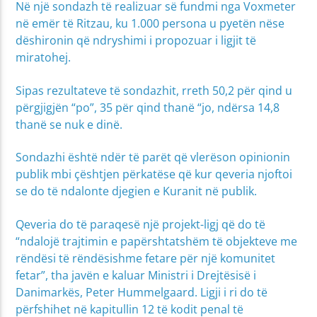
Në një sondazh të realizuar së fundmi nga Voxmeter
në emër të Ritzau, ku 1.000 persona u pyetën nëse
dëshironin që ndryshimi i propozuar i ligjit të
miratohej.
Sipas rezultateve të sondazhit, rreth 50,2 për qind u
përgjigjën “po”, 35 për qind thanë “jo, ndërsa 14,8
thanë se nuk e dinë.
Sondazhi është ndër të parët që vlerëson opinionin
publik mbi çështjen përkatëse që kur qeveria njoftoi
se do të ndalonte djegien e Kuranit në publik.
Qeveria do të paraqesë një projekt-ligj që do të
“ndalojë trajtimin e papërshtatshëm të objekteve me
rëndësi të rëndësishme fetare për një komunitet
fetar”, tha javën e kaluar Ministri i Drejtësisë i
Danimarkës, Peter Hummelgaard. Ligji i ri do të
përfshihet në kapitullin 12 të kodit penal të